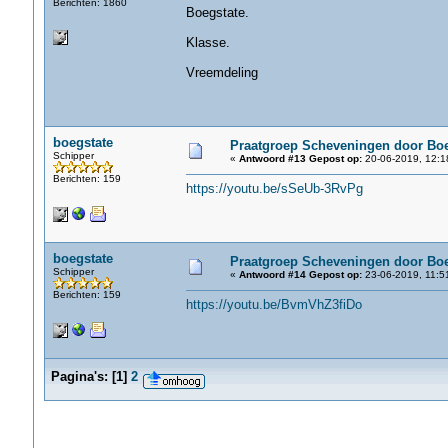
Berichten: 1860
Boegstate.
Klasse.
Vreemdeling
boegstate
Praatgroep Scheveningen door Boe
Schipper
«
Antwoord #13 Gepost op:
20-06-2019, 12:1
Berichten: 159
https://youtu.be/sSeUb-3RvPg
boegstate
Praatgroep Scheveningen door Boe
Schipper
«
Antwoord #14 Gepost op:
23-06-2019, 11:5
Berichten: 159
https://youtu.be/BvmVhZ3fiDo
Pagina's:
[
1
]
2