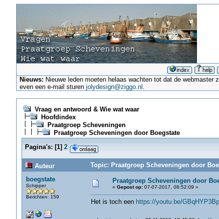
Nieuws:
Nieuwe leden moeten helaas wachten tot dat de webmaster ze a
even een e-mail sturen
jolydesign@ziggo.nl
.
Vraag en antwoord & Wie wat waar
Hoofdindex
Praatgroep Scheveningen
Praatgroep Scheveningen door Boegstate
Pagina's:
[
1
]
2
Topic: Praatgroep Scheveningen door Boeg
Auteur
boegstate
Praatgroep Scheveningen door Boe
Schipper
«
Gepost op:
07-07-2017, 08:52:09 »
Berichten: 159
Het is toch een
https://youtu.be/GBqHYP3B