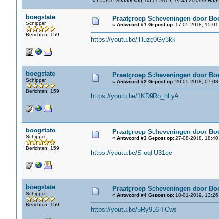
«
Laatste verandering: 05-11-2019, 19:45:20 door Han
boegstate
Praatgroep Scheveningen door Boe
Schipper
«
Antwoord #1 Gepost op:
17-05-2018, 15:01
Berichten: 159
https://youtu.be/iHuzg0Gy3kk
boegstate
Praatgroep Scheveningen door Boe
Schipper
«
Antwoord #2 Gepost op:
20-05-2018, 07:08
Berichten: 159
https://youtu.be/1KD9Ro_hLyA
boegstate
Praatgroep Scheveningen door Boe
Schipper
«
Antwoord #3 Gepost op:
27-08-2018, 18:40
Berichten: 159
https://youtu.be/S-oqIjU31ec
boegstate
Praatgroep Scheveningen door Boe
Schipper
«
Antwoord #4 Gepost op:
10-01-2019, 13:26
Berichten: 159
https://youtu.be/5Ry9L6-TCws