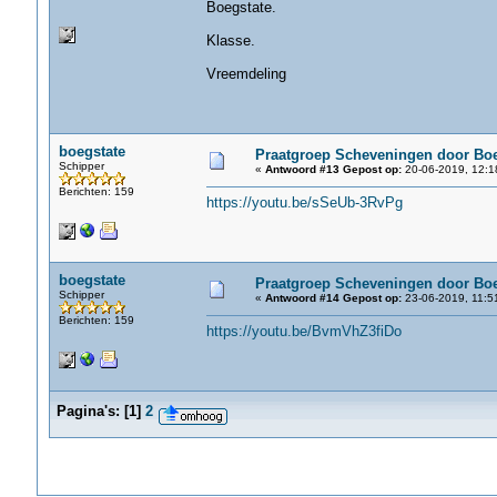
Boegstate.
Klasse.
Vreemdeling
boegstate
Praatgroep Scheveningen door Boe
Schipper
«
Antwoord #13 Gepost op:
20-06-2019, 12:1
Berichten: 159
https://youtu.be/sSeUb-3RvPg
boegstate
Praatgroep Scheveningen door Boe
Schipper
«
Antwoord #14 Gepost op:
23-06-2019, 11:5
Berichten: 159
https://youtu.be/BvmVhZ3fiDo
Pagina's:
[
1
]
2