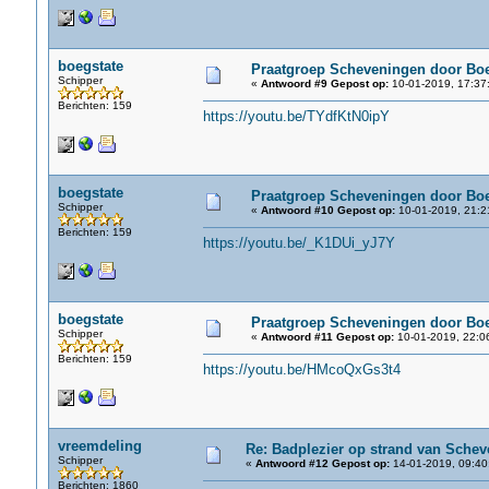
boegstate
Praatgroep Scheveningen door Boe
Schipper
«
Antwoord #9 Gepost op:
10-01-2019, 17:37
Berichten: 159
https://youtu.be/TYdfKtN0ipY
boegstate
Praatgroep Scheveningen door Boe
Schipper
«
Antwoord #10 Gepost op:
10-01-2019, 21:2
Berichten: 159
https://youtu.be/_K1DUi_yJ7Y
boegstate
Praatgroep Scheveningen door Boe
Schipper
«
Antwoord #11 Gepost op:
10-01-2019, 22:0
Berichten: 159
https://youtu.be/HMcoQxGs3t4
vreemdeling
Re: Badplezier op strand van Schev
Schipper
«
Antwoord #12 Gepost op:
14-01-2019, 09:40
Berichten: 1860