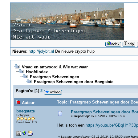
Nieuws:
http://jolybit.nl
De nieuwe crypto hulp
Vraag en antwoord & Wie wat waar
Hoofdindex
Praatgroep Scheveningen
Praatgroep Scheveningen door Boegstate
Pagina's:
[
1
]
2
Topic: Praatgroep Scheveningen door Boeg
Auteur
boegstate
Praatgroep Scheveningen door Boe
Schipper
«
Gepost op:
07-07-2017, 08:52:09 »
Berichten: 159
Het is toch een
https://youtu.be/GBqHYP3B
«
Laatste verandering: 05-11-2019, 19:45:20 door Han