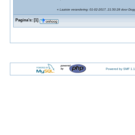
«
Laatste verandering: 01-02-2017, 21:50:28 door Dog
Pagina's:
[
1
]
Powered by SMF 1.1