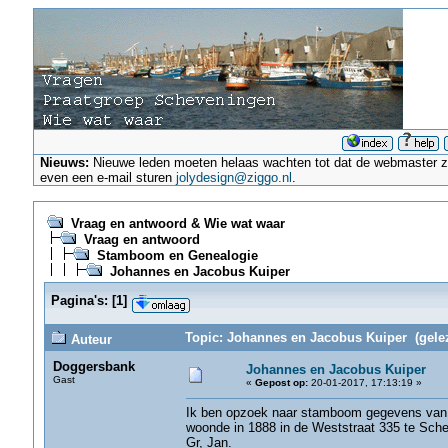
Nieuws:
Nieuwe leden moeten helaas wachten tot dat de webmaster ze a
even een e-mail sturen
jolydesign@ziggo.nl
.
Vraag en antwoord & Wie wat waar
Vraag en antwoord
Stamboom en Genealogie
Johannes en Jacobus Kuiper
Pagina's:
[
1
]
Topic: Johannes en Jacobus Kuiper (gelez
Auteur
Doggersbank
Johannes en Jacobus Kuiper
Gast
«
Gepost op:
20-01-2017, 17:13:19 »
Ik ben opzoek naar stamboom gegevens van 
woonde in 1888 in de Weststraat 335 te Sch
Gr, Jan.