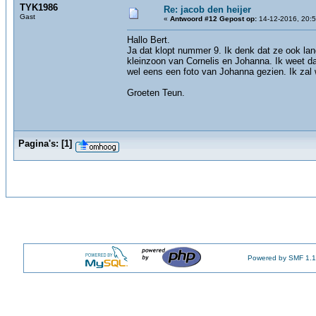
TYK1986
Re: jacob den heijer
Gast
«
Antwoord #12 Gepost op:
14-12-2016, 20:5
Hallo Bert.
Ja dat klopt nummer 9. Ik denk dat ze ook la
kleinzoon van Cornelis en Johanna. Ik weet da
wel eens een foto van Johanna gezien. Ik zal 
Groeten Teun.
Pagina's:
[
1
]
Powered by SMF 1.1