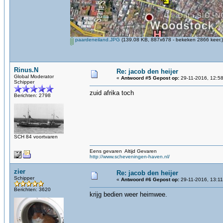
paardeneiland.JPG
(139.08 KB, 887x678 - bekeken 2866 keer.)
Rinus.N
Re: jacob den heijer
Global Moderator
«
Antwoord #5 Gepost op:
29-11-2016, 12:58
Schipper
zuid afrika toch
Berichten: 2798
SCH 84 voortvaren
Eens gevaren Altijd Gevaren
http://www.scheveningen-haven.nl/
zier
Re: jacob den heijer
Schipper
«
Antwoord #6 Gepost op:
29-11-2016, 13:11
Berichten: 3620
krijg bedien weer heimwee.