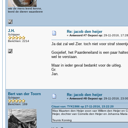
wie de mens leerd kenne,
leerd de dieren waardeere
J.H.
Re: jacob den heijer
Schipper
«
Antwoord #7 Gepost op:
29-11-2016, 17:28
Berichten: 2214
Ja dat zal wel Zier. toch niet voor straf steen
Gosjelief, het Paardeneiland is een paar halt
wel te verstaan.
Maar in ieder geval bedankt voor de uitleg.
Gr.
Jan.
Bert van der Toorn
Re: jacob den heijer
Schipper
«
Antwoord #8 Gepost op:
29-11-2016, 23:00
Berichten: 169
Citaat van: TYK1986 op 27-11-2016, 15:22:20
Was Maarten den Heijer zoon van Willem den Heijer en C
Heijer, dochter van Cornelis den Heijer en Johanna Maria
Teunis Korving