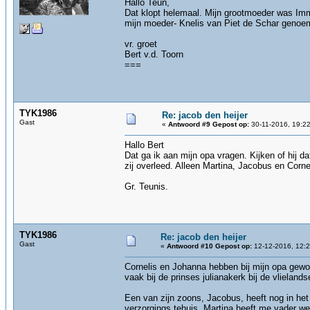
Hallo Teun,
Dat klopt helemaal. Mijn grootmoeder was Imme
mijn moeder- Knelis van Piet de Schar genoe
vr. groet
Bert v.d. Toorn
===
TYK1986
Re: jacob den heijer
Gast
«
Antwoord #9 Gepost op:
30-11-2016, 19:22
Hallo Bert
Dat ga ik aan mijn opa vragen. Kijken of hij 
zij overleed. Alleen Martina, Jacobus en Corne
Gr. Teunis.
TYK1986
Re: jacob den heijer
Gast
«
Antwoord #10 Gepost op:
12-12-2016, 12:2
Cornelis en Johanna hebben bij mijn opa gewoon
vaak bij de prinses julianakerk bij de vlielands
Een van zijn zoons, Jacobus, heeft nog in het
verzorgings tehuis. Martina heeft me vader we