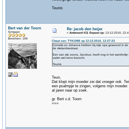
Teunis
Bert van der Toorn
Re: jacob den heijer
Schipper
«
Antwoord #11 Gepost op:
13-12-2016, 22:4
Berichten: 169
Citaat van: TYK1986 op 12-12-2016, 12:27:23
Cornelis en Johanna hebben bij mijn opa gewoond in de Ter
de vlielandsestraat.
Een van zijn zoons, Jacobus, heeft nog in het wanthofje
vader wel eens bezocht.
Teunis
Teun,
Dat klopt mijn moeder zei dat vroeger ook. Te
een psalmpje te zingen, volgens mijn moeder.
al jaren naar op zoek.
gr. Bert v.d. Toorn
===