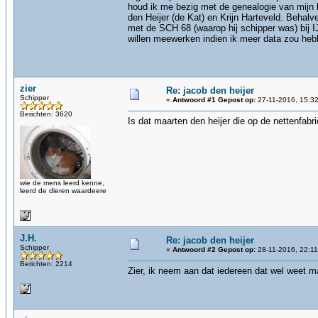
houd ik me bezig met de genealogie van mijn b
den Heijer (de Kat) en Krijn Harteveld. Behal
met de SCH 68 (waarop hij schipper was) bij I
willen meewerken indien ik meer data zou heb
zier
Re: jacob den heijer
Schipper
«
Antwoord #1 Gepost op:
27-11-2016, 15:32
Berichten: 3620
Is dat maarten den heijer die op de nettenfabr
wie de mens leerd kenne,
leerd de dieren waardeere
J.H.
Re: jacob den heijer
Schipper
«
Antwoord #2 Gepost op:
28-11-2016, 22:11
Berichten: 2214
Zier, ik neem aan dat iedereen dat wel weet m