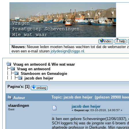
Nieuws:
Nieuwe leden moeten helaas wachten tot dat de webmaster ze a
even een e-mail sturen
jolydesign@ziggo.nl
.
Vraag en antwoord & Wie wat waar
Vraag en antwoord
Stamboom en Genealogie
jacob den heijer
Pagina's:
[
1
]
Topic: jacob den heijer (gelezen 28900 keer
Auteur
vlaardingen
jacob den heijer
Gast
«
Gepost op:
03-10-2016, 14:00:57 »
ik ben een gebore Scheveninger(12/06/1937), 
SCH loggers:hij was de jongste van 6 broers di
afgetrede professor in Dierkunde. Mijn navors