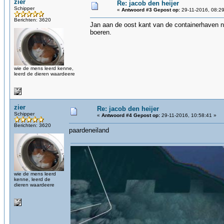
zier
Re: jacob den heijer
Schipper
«
Antwoord #3 Gepost op:
29-11-2016, 08:29
Berichten: 3620
Jan aan de oost kant van de containerhaven n
boeren.
wie de mens leerd kenne,
leerd de dieren waardeere
zier
Re: jacob den heijer
Schipper
«
Antwoord #4 Gepost op:
29-11-2016, 10:58:41 »
Berichten: 3620
paardeneiland
wie de mens leerd
kenne, leerd de
dieren waardeere