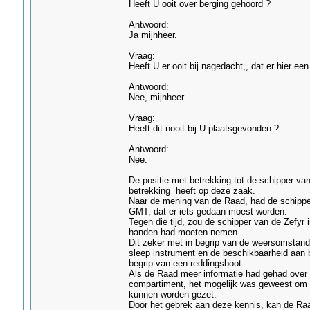
Heeft U ooit over berging gehoord ?
Antwoord:
Ja mijnheer.
Vraag:
Heeft U er ooit bij nagedacht,, dat er hier ee
Antwoord:
Nee, mijnheer.
Vraag:
Heeft dit nooit bij U plaatsgevonden ?
Antwoord:
Nee.
De positie met betrekking tot de schipper va
betrekking heeft op deze zaak.
Naar de mening van de Raad, had de schipper
GMT, dat er iets gedaan moest worden.
Tegen die tijd, zou de schipper van de Zefyr 
handen had moeten nemen..
Dit zeker met in begrip van de weersomstan
sleep instrument en de beschikbaarheid aan b
begrip van een reddingsboot..
Als de Raad meer informatie had gehad over 
compartiment, het mogelijk was geweest om ee
kunnen worden gezet.
Door het gebrek aan deze kennis, kan de Raa