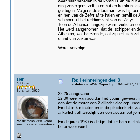
weer naar beneden in de kombuis en de hut e
ging vervolgens zelf in de hut en kombuis kij
gestegen. Volgens de stuurman. was hij toen 
en hen van de Zefyr af te halen en terwijl d
schipper uit het reddingsvlot van de Zefyr.
Toen de Athenian langszij kwam, verlieten de
Het werd aangenomen, dat de schipper en de 
Athenian, wat betekende, dat zij niet zich z
stand van zaken was.
Wordt vervolgd.
zier
Re: Herinneringen deel 3
Schipper
«
Antwoord #244 Gepost op:
10-06-2017, 11:
Berichten: 3620
22.25 aangevaren
22.30 weer van boord,in het voorin geweest 
aan dat de motor een 2 cilinder gloekop unders
En dat in 5 minuten en in de pikedonkerte wan
ankerlicht afhankelijk van een accu,moet je m
wie de mens leerd kenne,
En de jaren 1960 is de tijd dat ze hem met sle
leerd de dieren waardeere
beter weer werd.