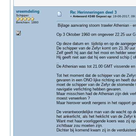
vreemdeling
Re: Herinneringen deel 3
Schipper
«
Antwoord #248 Gepost op:
19-06-2017, 09:
Berichten: 1860
Bijlage aanvaring stoom trawler Athenian - en
Op 3 Oktober 1960 om ongeveer 22.25 uur G
Op deze datum en tijdstip en op de aangegev
De schipper van de Zefyr komt om 21.30 uur
Zelf geeft hij aan dat het mooi en helder wee
Hij geeft niet aan dat hij een varend schip 
..
De Athenian was tot 21.00 GMT vissende en 
Tot het moment dat de schipper van de Zefyr
gevaren in een ONO lijke richting en heeft du
moet de schipper van de Zefyr de stomende t
navigatie verlichting hebben gevaren.
Maar misschien had de Athenian zijn dek verl
moest verwerken ?
Maar hierover wordt nergens in het rapport g
De verantwoordelijke man van de wacht op de
het ankerlicht, als het heklicht van de Zefyr 
Want met haar voorliggende koers was zij op a
zichtbaar zou moeten zijn.
Dichter bij komend kwam zij in de verduisterd