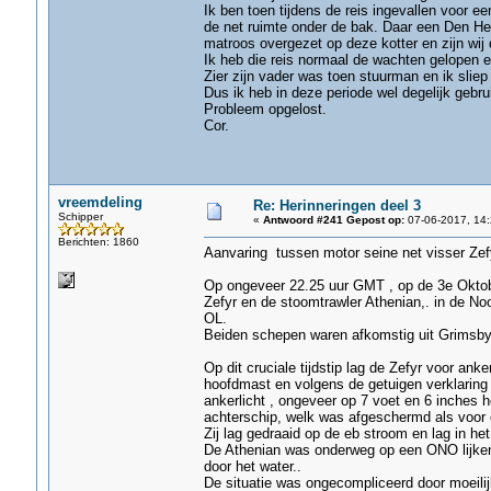
Ik ben toen tijdens de reis ingevallen voor e
de net ruimte onder de bak. Daar een Den Hel
matroos overgezet op deze kotter en zijn wij 
Ik heb die reis normaal de wachten gelopen 
Zier zijn vader was toen stuurman en ik sliep 
Dus ik heb in deze periode wel degelijk gebrui
Probleem opgelost.
Cor.
vreemdeling
Re: Herinneringen deel 3
Schipper
«
Antwoord #241 Gepost op:
07-06-2017, 14:
Berichten: 1860
Aanvaring tussen motor seine net visser Zef
Op ongeveer 22.25 uur GMT , op de 3e Oktobe
Zefyr en de stoomtrawler Athenian,. in de No
OL.
Beiden schepen waren afkomstig uit Grimsby
Op dit cruciale tijdstip lag de Zefyr voor a
hoofdmast en volgens de getuigen verklaring
ankerlicht , ongeveer op 7 voet en 6 inches 
achterschip, welk was afgeschermd als voor 
Zij lag gedraaid op de eb stroom en lag in het
De Athenian was onderweg op een ONO lijken 
door het water..
De situatie was ongecompliceerd door moeili