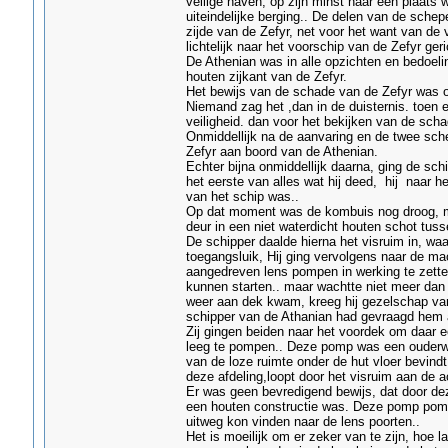
veilige haven, op zijn minst naar een plaats
uiteindelijke berging.. De delen van de sch
zijde van de Zefyr, net voor het want van d
lichtelijk naar het voorschip van de Zefyr geri
De Athenian was in alle opzichten en bedoeli
houten zijkant van de Zefyr.
Het bewijs van de schade van de Zefyr was o
Niemand zag het ,dan in de duisternis. toen e
veiligheid. dan voor het bekijken van de scha
Onmiddellijk na de aanvaring en de twee sch
Zefyr aan boord van de Athenian.
Echter bijna onmiddellijk daarna, ging de sc
het eerste van alles wat hij deed, hij naar h
van het schip was..
Op dat moment was de kombuis nog droog, ma
deur in een niet waterdicht houten schot tus
De schipper daalde hierna het visruim in, waa
toegangsluik, Hij ging vervolgens naar de m
aangedreven lens pompen in werking te zetten.
kunnen starten.. maar wachtte niet meer dan
weer aan dek kwam, kreeg hij gezelschap va
schipper van de Athanian had gevraagd hem aa
Zij gingen beiden naar het voordek om daar e
leeg te pompen.. Deze pomp was een ouderwe
van de loze ruimte onder de hut vloer bevind
deze afdeling,loopt door het visruim aan de a
Er was geen bevredigend bewijs, dat door de
een houten constructie was. Deze pomp pompt
uitweg kon vinden naar de lens poorten..
Het is moeilijk om er zeker van te zijn, hoe