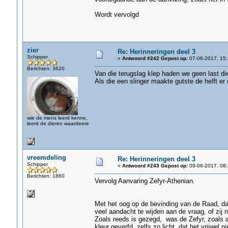
Wordt vervolgd
zier
Re: Herinneringen deel 3
Schipper
«
Antwoord #242 Gepost op:
07-06-2017, 15:
Berichten: 3620
Van die terugslag klep haden we geen last di
Als die een slinger maakte gutste de helft er 
wie de mens leerd kenne,
leerd de dieren waardeere
vreemdeling
Re: Herinneringen deel 3
Schipper
«
Antwoord #243 Gepost op:
09-06-2017, 08:
Berichten: 1860
Vervolg Aanvaring Zefyr-Athenian.
Met het oog op de bevinding van de Raad, dat
veel aandacht te wijden aan de vraag, of zij n
Zoals reeds is gezegd, was de Zefyr, zoals a
kleur geverfd, zelfs zo licht, dat het vrijwel 