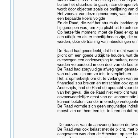
buiten het stuurhuis te gaan, naar de open vl
wordt door objecten zoals de omlijsting van
Het voorval van deze gebeurtenis, was de ee
een bepaalde koers volgde
En de Raad, die zelf het stuurhuis hadden g
hij geroepen was, om zijn plicht uit te oefenen
Op hetzelfde moment moet de Raad er op aan
een uitkijk en als er moeilijkheden zijn, die
worden, door de training van inbeeldingen en
De Raad had geoordeeld, dat het recht was om
plicht om een goede uitkijk te houden, wat d
overwegen een onderwerping te maken, namen
worden veroordeeld in een deel van de kosten
De Raad had zorgvuldige afwegingen gemaakt
van nut zou zijn om zo iets te verplichten.
Het is opmerkelijk om dit te verlangen van e
financieel zou breken en misschien ook op e
Anderzijds, had de Raad de opdracht voor de
van het geval, die de Raad niet verplicht was
onvoorwaardelijke ernst van de wanprestatie 
kunnen betalen, zonder in ernstige verlegenh
De Raad vormde zich geen ongunstige indruk
moest zijn om hem een les te leren en dat h
De oorzaak van de aanvaring tussen de twee
De Raad was ook belast met de plicht, met bet
aangevaren was door de Athenian, op zee had