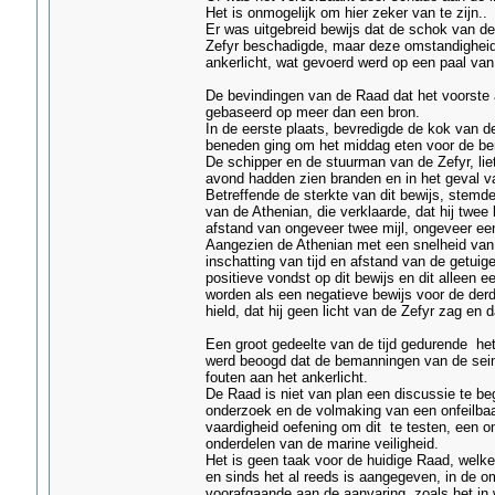
Het is onmogelijk om hier zeker van te zijn..
Er was uitgebreid bewijs dat de schok van d
Zefyr beschadigde, maar deze omstandigheid sl
ankerlicht, wat gevoerd werd op een paal van
De bevindingen van de Raad dat het voorste 
gebaseerd op meer dan een bron.
In de eerste plaats, bevredigde de kok van de 
beneden ging om het middag eten voor de be
De schipper en de stuurman van de Zefyr, liet
avond hadden zien branden en in het geval v
Betreffende de sterkte van dit bewijs, stemd
van de Athenian, die verklaarde, dat hij twe
afstand van ongeveer twee mijl, ongeveer een
Aangezien de Athenian met een snelheid van 7
inschatting van tijd en afstand van de getuig
positieve vondst op dit bewijs en dit alleen 
worden als een negatieve bewijs voor de derde
hield, dat hij geen licht van de Zefyr zag en 
Een groot gedeelte van de tijd gedurende he
werd beoogd dat de bemanningen van de sein
fouten aan het ankerlicht.
De Raad is niet van plan een discussie te beg
onderzoek en de volmaking van een onfeilba
vaardigheid oefening om dit te testen, een o
onderdelen van de marine veiligheid.
Het is geen taak voor de huidige Raad, welke
en sinds het al reeds is aangegeven, in de o
voorafgaande aan de aanvaring, zoals het in w