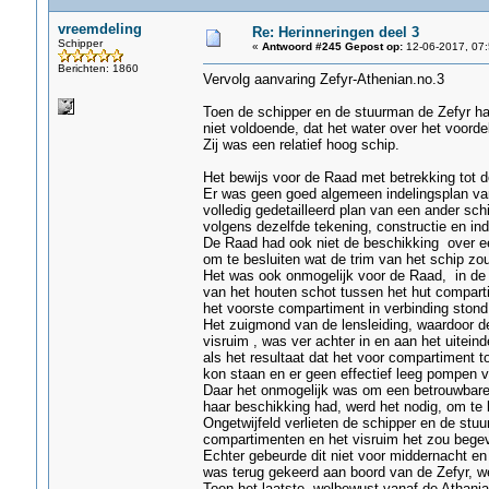
vreemdeling
Re: Herinneringen deel 3
Schipper
«
Antwoord #245 Gepost op:
12-06-2017, 07:
Berichten: 1860
Vervolg aanvaring Zefyr-Athenian.no.3
Toen de schipper en de stuurman de Zefyr had
niet voldoende, dat het water over het voord
Zij was een relatief hoog schip.
Het bewijs voor de Raad met betrekking tot d
Er was geen goed algemeen indelingsplan van
volledig gedetailleerd plan van een ander sc
volgens dezelfde tekening, constructie en ind
De Raad had ook niet de beschikking over e
om te besluiten wat de trim van het schip z
Het was ook onmogelijk voor de Raad, in de 
van het houten schot tussen het hut comparti
het voorste compartiment in verbinding stond
Het zuigmond van de lensleiding, waardoor 
visruim , was ver achter in en aan het uitei
als het resultaat dat het voor compartiment t
kon staan en er geen effectief leeg pompen 
Daar het onmogelijk was om een betrouwbare
haar beschikking had, werd het nodig, om te 
Ongetwijfeld verlieten de schipper en de stu
compartimenten en het visruim het zou begeve
Echter gebeurde dit niet voor middernacht en 
was terug gekeerd aan boord van de Zefyr, w
Toen het laatste welbewust vanaf de Athania