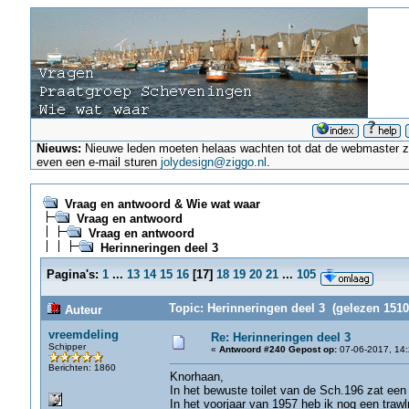
Nieuws:
Nieuwe leden moeten helaas wachten tot dat de webmaster ze a
even een e-mail sturen
jolydesign@ziggo.nl
.
Vraag en antwoord & Wie wat waar
Vraag en antwoord
Vraag en antwoord
Herinneringen deel 3
Pagina's:
1
...
13
14
15
16
[
17
]
18
19
20
21
...
105
Topic: Herinneringen deel 3 (gelezen 1510
Auteur
vreemdeling
Re: Herinneringen deel 3
Schipper
«
Antwoord #240 Gepost op:
07-06-2017, 14:
Berichten: 1860
Knorhaan,
In het bewuste toilet van de Sch.196 zat een 
In het voorjaar van 1957 heb ik nog een trawl