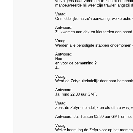
vervolgens naar voren om te zien of er schade
manoeuvreerde hij weer zijn trawler langszij 
Vraag;
Onmiddellijke na zo'n aanvaring, welke acti
Antwoord:
Zij kwamen aan dek en klauterden aan boord 
Vraag:
Werden alle benodigde stappen ondernomen do
Antwoord:
Nee.
en voor de bemanning ?
Ja.
Vraag:
Werd de Zefyr uiteindelijk door haar bemanni
Antwoord:
Ja, rond 22.30 uur GMT.
Vraag:
Zonk de Zefyr uiteindelijk en als dit zo was,
Antwoord: Ja. Tussen 03.30 uur GMT en het 
Vraag:
Welke koers lag de Zefyr voor op het momen