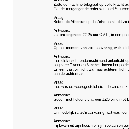
Antwoord:
Zette de machine telegraaf op volle kracht ach
Gaf de roerganger de order van hard Stuurboor
Vraag:
Botste de Athenian op de Zefyr en als dit zo i
Antwoord:
Ja, om ongeveer 22.25 uur GMT , in een gesc
Vraag:
Op het moment van zo'n aanvaring, welke lic
Antwoord:
Een elektrisch rondomschijnend ankerlicht op
ongeveer 7 voet en 6 inches boven het potde
En een vast wit licht wat naar achteren lich
aan de achtermast..
Vraag:
Hoe was de weersgesteldheid , de wind en z
Antwoord:
Goed , met helder zicht, een ZZO wind met k
Vraag:
Onmiddellijk na zo'n aanvaring, wat was toen
Antwoord:
Hij kwam uit zijn kooi, trol zijn zeelaarzen a