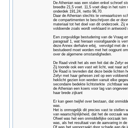
De Athenian was een stalen enkel schroef stoom
breedte 21,5 voet. 11,5 voet diep in het rui
onderdek 191,24, netto 96,70.
Daar de Athenian slechts te verwaarlozen scha
de compartimenten te beschrijven die er door
materiaal tot het doel van dit onderzoek. Zij
voldoende zoals wordt verklaard in antwoord 
Een zorgvuldige bestudering van de Vraag e
paragraaf 1, wat hieraan voorafgaande is ver
deze Annex derhalve erbij, vervolgd met de s
bestudeerd moet worden met het oogpunt om t
over de algemene omstandigheden.
De Raad vindt het als een feit dat de Zefyr e
Zij toonde ook een vast wit licht, wat naar
De Raad is tevreden dat deze beide lichten he
Zefyr met haar gehesen zeil op een voldoende
heklicht gezien kon worden vanuit elke gegev
secondaire bedekte lichtsterkte zichtbaar w
de Athenian een koers voor lag van ongeveer
haar brede zijkant
Er kan geen twijfel over bestaan, dat onmidde
was.
Het is onmogelijk dit precies vast te stellen 
van waarschijnlijkheid, dat het de oorzaak w
Ofwel was het een onmiddellijke oorzaak ten 
was, als het resultaat van de aanvaring in d
Of was het veroorzaakt door schade aan de i