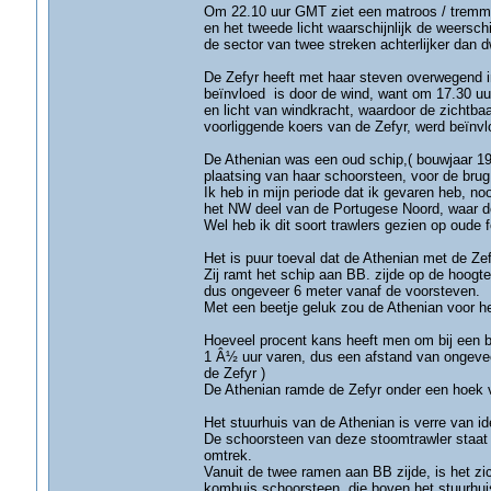
Om 22.10 uur GMT ziet een matroos / tremmer
en het tweede licht waarschijnlijk de weerschi
de sector van twee streken achterlijker dan 
De Zefyr heeft met haar steven overwegend i
beïnvloed is door de wind, want om 17.30 u
en licht van windkracht, waardoor de zichtbaa
voorliggende koers van de Zefyr, werd beïnv
De Athenian was een oud schip,( bouwjaar 191
plaatsing van haar schoorsteen, voor de brug
Ik heb in mijn periode dat ik gevaren heb, no
het NW deel van de Portugese Noord, waar d
Wel heb ik dit soort trawlers gezien op oude 
Het is puur toeval dat de Athenian met de Zef
Zij ramt het schip aan BB. zijde op de hoogt
dus ongeveer 6 meter vanaf de voorsteven.
Met een beetje geluk zou de Athenian voor het
Hoeveel procent kans heeft men om bij een 
1 Â½ uur varen, dus een afstand van ongevee
de Zefyr )
De Athenian ramde de Zefyr onder een hoek 
Het stuurhuis van de Athenian is verre van id
De schoorsteen van deze stoomtrawler staat z
omtrek.
Vanuit de twee ramen aan BB zijde, is het zi
kombuis schoorsteen, die boven het stuurhuis