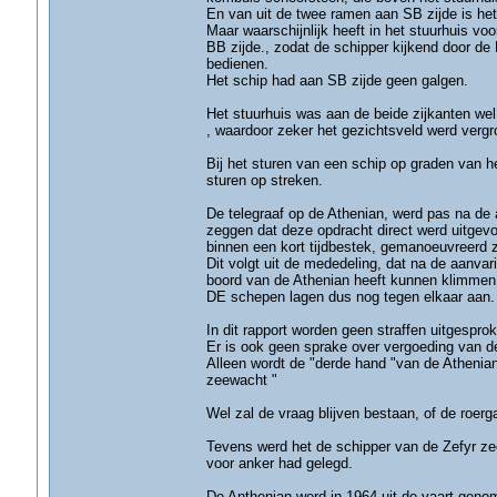
En van uit de twee ramen aan SB zijde is het
Maar waarschijnlijk heeft in het stuurhuis v
BB zijde., zodat de schipper kijkend door de 
bedienen.
Het schip had aan SB zijde geen galgen.
Het stuurhuis was aan de beide zijkanten wel
, waardoor zeker het gezichtsveld werd vergr
Bij het sturen van een schip op graden van he
sturen op streken.
De telegraaf op de Athenian, werd pas na de aa
zeggen dat deze opdracht direct werd uitgevo
binnen een kort tijdbestek, gemanoeuvreerd 
Dit volgt uit de mededeling, dat na de aanva
boord van de Athenian heeft kunnen klimmen
DE schepen lagen dus nog tegen elkaar aan.
In dit rapport worden geen straffen uitgespro
Er is ook geen sprake over vergoeding van d
Alleen wordt de "derde hand "van de Athenian er
zeewacht "
Wel zal de vraag blijven bestaan, of de roerga
Tevens werd het de schipper van de Zefyr zee
voor anker had gelegd.
De Anthenian werd in 1964 uit de vaart geno