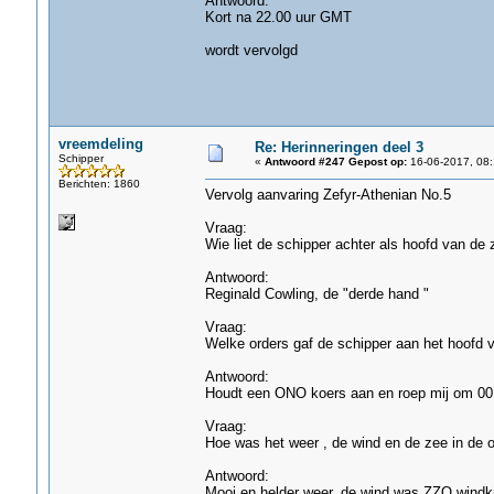
Antwoord:
Kort na 22.00 uur GMT
wordt vervolgd
vreemdeling
Re: Herinneringen deel 3
Schipper
«
Antwoord #247 Gepost op:
16-06-2017, 08:
Berichten: 1860
Vervolg aanvaring Zefyr-Athenian No.5
Vraag:
Wie liet de schipper achter als hoofd van de
Antwoord:
Reginald Cowling, de "derde hand "
Vraag:
Welke orders gaf de schipper aan het hoofd 
Antwoord:
Houdt een ONO koers aan en roep mij om 0
Vraag:
Hoe was het weer , de wind en de zee in de o
Antwoord:
Mooi en helder weer, de wind was ZZO windkr