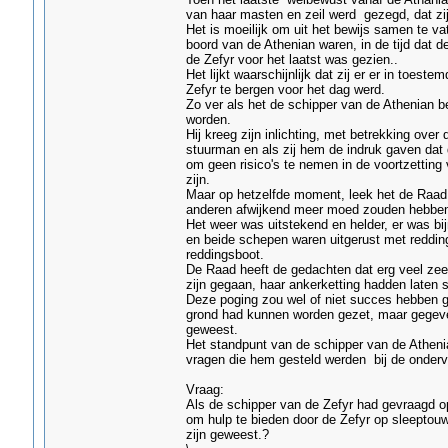
van haar masten en zeil werd gezegd, dat zij
Het is moeilijk om uit het bewijs samen te va
boord van de Athenian waren, in de tijd dat d
de Zefyr voor het laatst was gezien..
Het lijkt waarschijnlijk dat zij er er in toes
Zefyr te bergen voor het dag werd.
Zo ver als het de schipper van de Athenian be
worden.
Hij kreeg zijn inlichting, met betrekking ove
stuurman en als zij hem de indruk gaven dat 
om geen risico's te nemen in de voortzetting 
zijn.
Maar op hetzelfde moment, leek het de Raad, 
anderen afwijkend meer moed zouden hebben
Het weer was uitstekend en helder, er was b
en beide schepen waren uitgerust met reddings
reddingsboot.
De Raad heeft de gedachten dat erg veel zeel
zijn gegaan, haar ankerketting hadden laten
Deze poging zou wel of niet succes hebben ge
grond had kunnen worden gezet, maar gegeven 
geweest.
Het standpunt van de schipper van de Athenia
vragen die hem gesteld werden bij de onderv
Vraag:
Als de schipper van de Zefyr had gevraagd o
om hulp te bieden door de Zefyr op sleeptou
zijn geweest.?