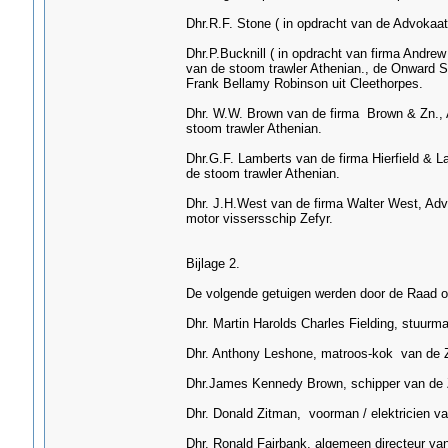
Dhr.R.F. Stone ( in opdracht van de Advokaat
Dhr.P.Bucknill ( in opdracht van firma Andre
van de stoom trawler Athenian., de Onward S
Frank Bellamy Robinson uit Cleethorpes.
Dhr. W.W. Brown van de firma Brown & Zn., 
stoom trawler Athenian.
Dhr.G.F. Lamberts van de firma Hierfield & L
de stoom trawler Athenian.
Dhr. J.H.West van de firma Walter West, Ad
motor vissersschip Zefyr.
Bijlage 2.
De volgende getuigen werden door de Raad 
Dhr. Martin Harolds Charles Fielding, stuurma
Dhr. Anthony Leshone, matroos-kok van de Z
Dhr.James Kennedy Brown, schipper van de 
Dhr. Donald Zitman, voorman / elektricien v
Dhr. Ronald Fairbank, algemeen directeur va