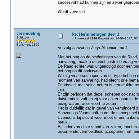
succesvol had kunnen zijn en zeker geprobe
Wordt vervolgd
vreemdeling
Re: Herinneringen deel 3
Schipper
«
Antwoord #246 Gepost op:
14-06-2017, 07:
Berichten: 1860
Vervolg aanvaring Zefyr-Athenian, no.4
Met het oog op de bevindingen van de Raad,
aanvaring, maakte de veel gestelde vraag vo
De Raad echter was uitgenodigd door een ond
het oog op dit onderwerp.
Weinig vissersschepen van dit type hebben m
moment van aanvaring, had slecht drie bema
De visserij met seine netten is een drukke b
zijn,
Er zijn perioden dat deze schepen ook nacht
duisternis in valt en zij voor anker gaan in d
bezig waren, weer voort te zetten.
Het is duidelijk dat in geval van verminderd
Aanvarings Voorschriften om de scheepsbel te
Eveneens bij slecht weer moet er een ankerw
breuk..
Bij ieder van deze stand van zaken, moeten 
bijkomende vermoeidheid accepteren, om een