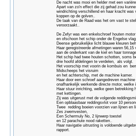
De nacht was mooi en helder met een variër
Apart van zo'n effect die zij gehad zou kun
windrichting verschillend en haar kracht was
koppen op de golven..
De taak van de Raad was het om vast te ste
veroorzaakt..
De Zefyr was een enkelschroef houten motor 
en ofschoon het schip onder de Engelse vlag v
Deense gebruikelijke licht blauwe kleuren b
Haar geregistreerde afmetingen waren 56,15 v
aan de onderkant van de kiel en haar tonnag
Het schip had twee houten schotten, soms bes
drie hoofd afdelingen te verdelen, als volgt.
Het voorschip met voorin de kombuis en b
Midscheeps het visruim
en het achterschip, met de machine kamer.
Haar door een schroef aangedreven machine be
onafhankelijk werkende directe motor, welk
Haar stuur inrichting, welke geen betrekking
met kettingen.
Zij was uitgerust met de volgende reddingsmi
Een opblaasbaar reddingsvlot voor 10 person
Twee redding boeien voorzien van lijnen en l
Zes zwemvesten,
Een Schermuly No, 2 lijnwerp toestel
en 12 parachute nood raketten..
Haar navigatie uitrusting is voldoende uitgeb
rapport.