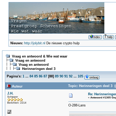
Nieuws:
http://jolybit.nl
De nieuwe crypto hulp
Vraag en antwoord & Wie wat waar
Vraag en antwoord
Vraag en antwoord
Herinneringen deel 3
Pagina's:
1
...
84
85
86
87
[
88
]
89
90
91
92
...
105
Topic: Herinneringen deel 3 (
Auteur
J.H.
Re: Herinneringe
Schipper
«
Antwoord #1305 Gep
Berichten: 2214
O-288-Lans