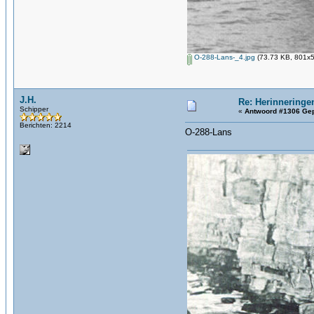
O-288-Lans-_4.jpg
(73.73 KB, 801x5
J.H.
Re: Herinneringe
Schipper
«
Antwoord #1306 Gep
Berichten: 2214
O-288-Lans