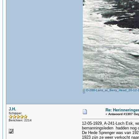
O-288-Lans_at_Berry_Head_20-12-1
J.H.
Re: Herinneringe
Schipper
«
Antwoord #1307 Gep
Berichten: 2214
12-05-1929, A-241-Loch Esk, wa
bemanningsleden hadden nog de 
De Hede Sprenger was van 1921 
1923 zijn ze weer verkocht naar