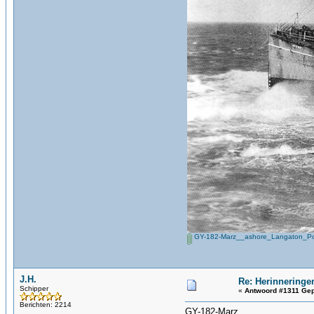
GY-182-Marz__ashore_Langaton_Poi
J.H.
Re: Herinneringe
Schipper
«
Antwoord #1311 Gep
Berichten: 2214
GY-182-Marz