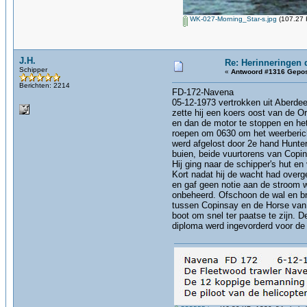
WK-027-Morning_Star-s.jpg
(107.27 
J.H.
Re: Herinneringen 
Schipper
«
Antwoord #1316 Gepos
Berichten: 2214
FD-172-Navena
05-12-1973 vertrokken uit Aberdee
zette hij een koers oost van de O
en dan de motor te stoppen en het
roepen om 0630 om het weerberich
werd afgelost door 2e hand Hunter
buien, beide vuurtorens van Copins
Hij ging naar de schipper's hut en 
Kort nadat hij de wacht had overg
en gaf geen notie aan de stroom w
onbeheerd. Ofschoon de wal en br
tussen Copinsay en de Horse van 
boot om snel ter paatse te zijn. 
diploma werd ingevorderd voor de