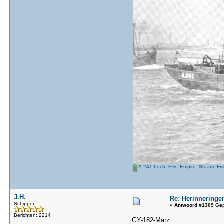
A-241-Loch_Esk_Empire_Steam_Fish
J.H.
Re: Herinneringe
Schipper
«
Antwoord #1309 Gep
Berichten: 2214
GY-182-Marz