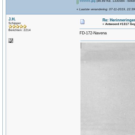
555555.jpg
(46.89 KB, 1330x84 - bekek
«
Laatste verandering: 07-11-2019, 22:39
J.H.
Re: Herinneringe
Schipper
«
Antwoord #1317 Gep
Berichten: 2214
FD-172-Navena