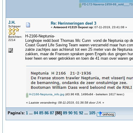
FD-172-Navena-1959-69_sold___73
J.H.
Re: Herinneringen deel 3
Schipper
«
Antwoord #1319 Gepost op:
07-11-2019, 23:41:08 »
H-2166-Neptunia-
Berichten:
2214
Longhope redd.boot Thomas Mc Cunn vond de Neptunia op de rot
Coast Guard Life Saving Team waren verzameld maar hun concl
zakte zachtjes aan achteruit tot een 25 meter van de Neptunia
zakken, maar de Fransen spraken geen Engels dus gingen hun e
keer heen en weer getrokken en toen de 41 man over waren gez
H-2166-Neptunia_info.jpg
(43.96 KB, 1496x84 - bekeken 1617 keer.)
«
Laatste verandering: 08-11-2019, 01:36:58 door J.H.
»
Pagina's:
1
...
84
85
86
87
[
88
]
89
90
91
92
...
105