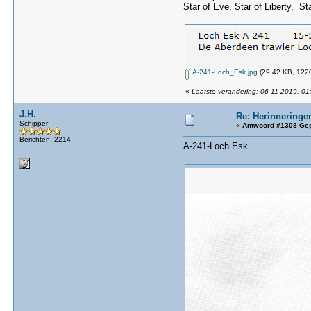
Star of Eve, Star of Liberty, St
A-241-Loch_Esk.jpg
(29.42 KB, 1220
«
Laatste verandering: 06-11-2019, 01
J.H.
Re: Herinneringe
Schipper
«
Antwoord #1308 Gep
Berichten: 2214
A-241-Loch Esk