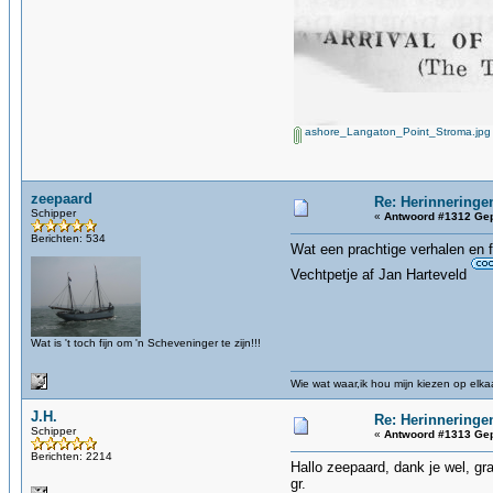
ashore_Langaton_Point_Stroma.jpg
zeepaard
Re: Herinneringe
Schipper
«
Antwoord #1312 Gep
Berichten: 534
Wat een prachtige verhalen en f
Vechtpetje af Jan Harteveld
Wat is 't toch fijn om 'n Scheveninger te zijn!!!
Wie wat waar,ik hou mijn kiezen op elka
J.H.
Re: Herinneringe
Schipper
«
Antwoord #1313 Gep
Berichten: 2214
Hallo zeepaard, dank je wel, gr
gr.