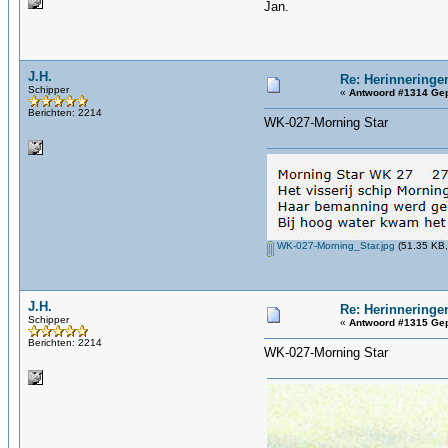
Jan.
J.H.
Re: Herinneringe
Schipper
«
Antwoord #1314 Gep
Berichten: 2214
WK-027-Morning Star
WK-027-Morning_Star.jpg
(51.35 KB,
J.H.
Re: Herinneringe
Schipper
«
Antwoord #1315 Gep
Berichten: 2214
WK-027-Morning Star