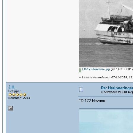
FD-172-Navena-.jpg
(76.14 KB, 801x
«
Laatste verandering: 07-11-2019, 12
J.H.
Re: Herinneringe
Schipper
«
Antwoord #1318 Gep
Berichten: 2214
FD-172-Nevana-