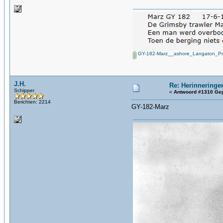
GY-182-Marz__ashore_Langaton_Poi
J.H.
Re: Herinneringe
Schipper
«
Antwoord #1310 Gep
Berichten: 2214
GY-182-Marz