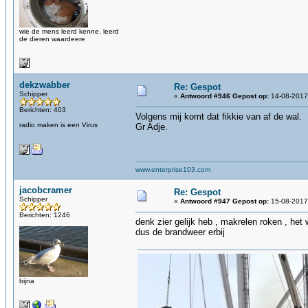
wie de mens leerd kenne, leerd
de dieren waardeere
dekzwabber
Re: Gespot
Schipper
«
Antwoord #946 Gepost op:
14-08-2017,
Berichten: 403
Volgens mij komt dat fikkie van af de wal.
radio maken is een Virus
Gr Adje.
www.enterprise103.com
jacobcramer
Re: Gespot
Schipper
«
Antwoord #947 Gepost op:
15-08-2017,
Berichten: 1246
denk zier gelijk heb , makrelen roken , het
dus de brandweer erbij
bijna