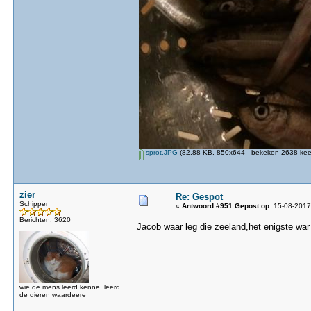
sprot.JPG
(82.88 KB, 850x644 - bekeken 2638 keer
zier
Re: Gespot
Schipper
«
Antwoord #951 Gepost op:
15-08-2017,
Berichten: 3620
Jacob waar leg die zeeland,het enigste war 
wie de mens leerd kenne, leerd
de dieren waardeere