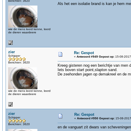
Berichten: 3620
Als het een isolatie brand is kan je hem me
wie de mens leerd kenne, leerd
de dieren waardeere
zier
Re: Gespot
Schipper
«
Antwoord #949 Gepost op:
15-08-2017,
Berichten: 3620
Kreeg gisteren nog een berichtje van men d
Iets boven start point,slapton sand.
De zeehonden jagen op demakreel en de makr
wie de mens leerd kenne, leerd
de dieren waardeere
zier
Re: Gespot
Schipper
«
Antwoord #950 Gepost op:
15-08-2017
Berichten: 3620
en de vanguart zit dwars van scheveninge