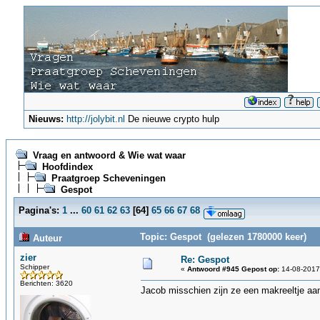
Nieuws:
http://jolybit.nl
De nieuwe crypto hulp
Vraag en antwoord & Wie wat waar
Hoofdindex
Praatgroep Scheveningen
Gespot
Pagina's:
1
...
60
61
62
63
[
64
]
65
66
67
68
Topic: Gespot (gelezen 1780000 keer)
Auteur
zier
Re: Gespot
Schipper
«
Antwoord #945 Gepost op:
14-08-2017,
Berichten: 3620
Jacob misschien zijn ze een makreeltje aa