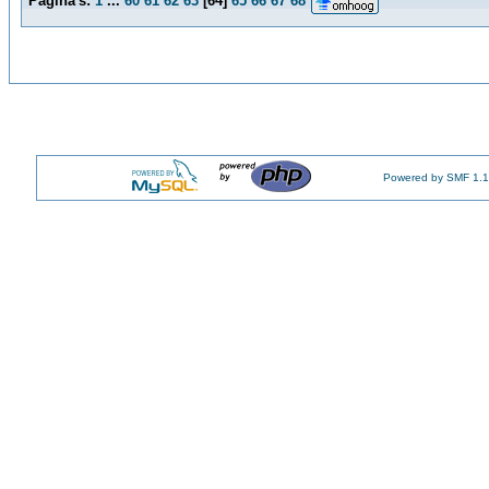
Pagina's:
1
...
60
61
62
63
[
64
]
65
66
67
68
Powered by SMF 1.1