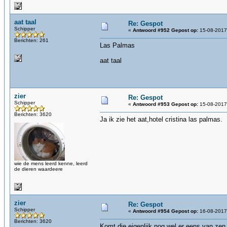
aat taal
Re: Gespot
Schipper
«
Antwoord #952 Gepost op:
15-08-2017,
Berichten: 261
Las Palmas
aat taal
zier
Re: Gespot
Schipper
«
Antwoord #953 Gepost op:
15-08-2017,
Berichten: 3620
Ja ik zie het aat,hotel cristina las palmas.
wie de mens leerd kenne, leerd
de dieren waardeere
zier
Re: Gespot
Schipper
«
Antwoord #954 Gepost op:
16-08-2017,
Berichten: 3620
Komt die eigenlijk nog wel er eens van zen 