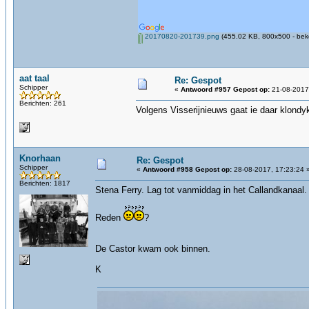
20170820-201739.png
(455.02 KB, 800x500 - bek
aat taal
Re: Gespot
Schipper
«
Antwoord #957 Gepost op:
21-08-2017,
Berichten: 261
Volgens Visserijnieuws gaat ie daar klondy
Knorhaan
Re: Gespot
Schipper
«
Antwoord #958 Gepost op:
28-08-2017, 17:23:24 
Berichten: 1817
Stena Ferry. Lag tot vanmiddag in het Callandkanaal.
Reden
?
De Castor kwam ook binnen.
K