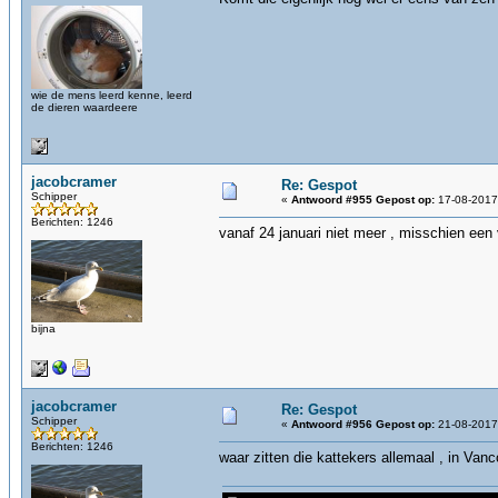
wie de mens leerd kenne, leerd
de dieren waardeere
jacobcramer
Re: Gespot
Schipper
«
Antwoord #955 Gepost op:
17-08-2017,
Berichten: 1246
vanaf 24 januari niet meer , misschien een
bijna
jacobcramer
Re: Gespot
Schipper
«
Antwoord #956 Gepost op:
21-08-2017,
Berichten: 1246
waar zitten die kattekers allemaal , in Van