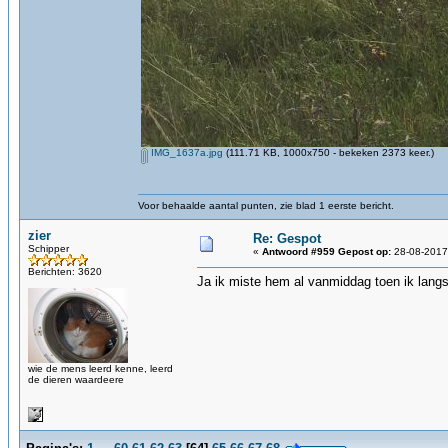
IMG_1637a.jpg
(111.71 KB, 1000x750 - bekeken 2373 keer.)
Voor behaalde aantal punten, zie blad 1 eerste bericht.
zier
Re: Gespot
Schipper
«
Antwoord #959 Gepost op:
28-08-2017,
Berichten: 3620
Ja ik miste hem al vanmiddag toen ik lan
wie de mens leerd kenne, leerd
de dieren waardeere