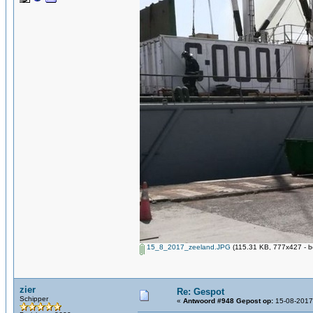
15_8_2017_zeeland.JPG
(115.31 KB, 777x427 - b
zier
Re: Gespot
Schipper
«
Antwoord #948 Gepost op:
15-08-2017,