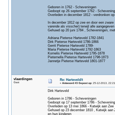
Geboren in 1762 - Scheveningen
Gedoopt op 26 september 1762 - Schevenin
Overleden in december 1812 - verdronken op zee
In december 1812 op zee en door een zware s
varende als visscher) terwijl alle aangegeven
Gehuwd op 20 juni 1784 , Scheveningen, met
Adriana Pieterse Harteveld 1782-1841
Dirk Pieterse Harteveld 1786-1866
Gerrit Pieterse Harteveld 1789-
Maria Pieterse Harteveld 1792-1863
Kornelis Pieterse Harteveld 1795-1878
Pieternella Pieterse Harteveld 1798-1873
Jannetje Pieterse Harteveld 1801-1877
vlaardingen
Re: Harteveld/t
Gast
«
Antwoord #3 Gepost op:
25-12-2013, 22:21
Dirk Harteveld
Geboren in 1786 - Scheveningen
Gedoopt op 17 september 1786 - Schevenin
Overleden op 13 mei 1866 - Katwijk aan Zee , l
Gehuwd op 23 december 1810 , Katwijk aan Z
en hun kinderen