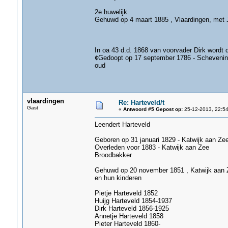
2e huwelijk
Gehuwd op 4 maart 1885 , Vlaardingen, met
In oa 43 d.d. 1868 van voorvader Dirk word
¢Gedoopt op 17 september 1786 - Scheveningen
oud
vlaardingen
Re: Harteveld/t
Gast
«
Antwoord #5 Gepost op:
25-12-2013, 22:54
Leendert Harteveld
Geboren op 31 januari 1829 - Katwijk aan Ze
Overleden voor 1883 - Katwijk aan Zee
Broodbakker
Gehuwd op 20 november 1851 , Katwijk aan Z
en hun kinderen
Pietje Harteveld 1852
Huijg Harteveld 1854-1937
Dirk Harteveld 1856-1925
Annetje Harteveld 1858
Pieter Harteveld 1860-