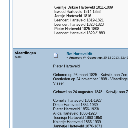
Gerritje Dirkse Harteveld 1811-1889
Ewoud Harteveld 1814-1853
Jansje Harteveld 1816-
Leendert Harteveld 1819-1821
Leendert Harteveld 1823-1823
Pieter Harteveld 1825-1898
Leendert Harteveld 1829-/1883
vlaardingen
Re: Harteveld/t
Gast
«
Antwoord #4 Gepost op:
25-12-2013, 22:45
Pieter Harteveld
Geboren op 26 maart 1825 - Katwijk aan Zee
Overleden op 24 november 1898 - Vlaardingen , 
Visser
Gehuwd op 24 augustus 1848 , Katwijk aan Z
Cornelis Harteveld 1851-1927
Dirkje Harteveld 1854-1939
Pieter Harteveld 1856-1923/
Alida Harteveld 1858-1923
Teunisje Harteveld 1860-1950
Kniertje Harteveld 1866-1939
Jannetje Harteveld 1870-1871