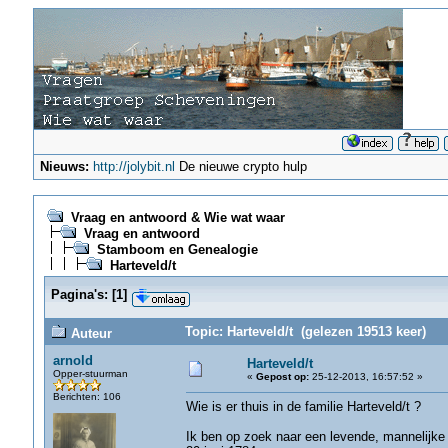
Nieuws:
http://jolybit.nl
De nieuwe crypto hulp
Vraag en antwoord & Wie wat waar
Vraag en antwoord
Stamboom en Genealogie
Harteveld/t
Pagina's:
[
1
]
Topic: Harteveld/t (gelezen 19513 keer)
Auteur
arnold
Harteveld/t
Opper-stuurman
«
Gepost op:
25-12-2013, 16:57:52 »
Berichten: 106
Wie is er thuis in de familie Harteveld/t ?
Ik ben op zoek naar een levende, mannelijke