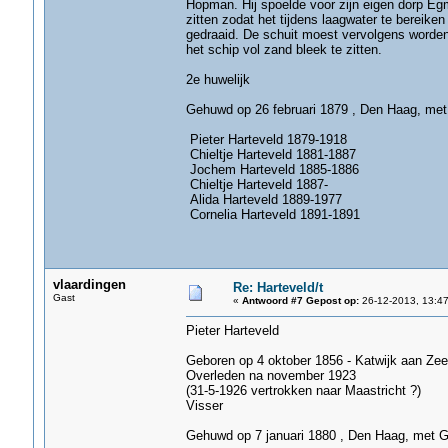
Hopman. Hij spoelde voor zijn eigen dorp E
zitten zodat het tijdens laagwater te bereik
gedraaid. De schuit moest vervolgens worden
het schip vol zand bleek te zitten.
2e huwelijk
Gehuwd op 26 februari 1879 , Den Haag, met
Pieter Harteveld 1879-1918
Chieltje Harteveld 1881-1887
Jochem Harteveld 1885-1886
Chieltje Harteveld 1887-
Alida Harteveld 1889-1977
Cornelia Harteveld 1891-1891
vlaardingen
Re: Harteveld/t
Gast
«
Antwoord #7 Gepost op:
26-12-2013, 13:47
Pieter Harteveld
Geboren op 4 oktober 1856 - Katwijk aan Zee
Overleden na november 1923
(31-5-1926 vertrokken naar Maastricht ?)
Visser
Gehuwd op 7 januari 1880 , Den Haag, met Ge