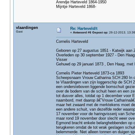
Arendje Harteveld 1864-1950
Mijntje Harteveld 1868-
vlaardingen
Re: Harteveld/t
Gast
«
Antwoord #6 Gepost op:
26-12-2013, 13:36
Cornelis Harteveld
Geboren op 27 augustus 1851 - Katwijk aan 
Overleden op 30 september 1927 - Den Haag , l
Visser
Gehuwd op 29 januari 1873 , Den Haag, met 
Cornelis Pieter Harteveld 1873-ca 1893
Scheepsnaam Vrouw Catharina SCH 280 In de
te Vlaardingen van zijn loggerschip de SCH 
een ondersteboven liggende bomschuit gezie
over de bodem van de schuit heen en een zes
tot dusver alles, totdat op 1 december voor
naambord, met daarop â€˜Vrouw Catharinaâ€
maar het zwaard met de merktekens moet des
een andere schuit, van dezelfde reder waar
17 november voor de haringvisserij van Sche
maar rond 19 november door slecht weer over
Egmond bracht enkele belanghebbenden op de
terugkeren omdat de tot wrak geslagen schuit
belemmerde. Niet alleen tonnen en duigen sp