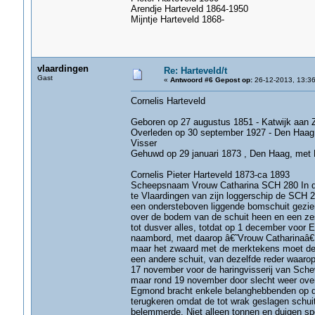
Arendje Harteveld 1864-1950
Mijntje Harteveld 1868-
vlaardingen
Re: Harteveld/t
Gast
«
Antwoord #6 Gepost op:
26-12-2013, 13:36
Cornelis Harteveld
Geboren op 27 augustus 1851 - Katwijk aan 
Overleden op 30 september 1927 - Den Haag , l
Visser
Gehuwd op 29 januari 1873 , Den Haag, met 
Cornelis Pieter Harteveld 1873-ca 1893
Scheepsnaam Vrouw Catharina SCH 280 In de
te Vlaardingen van zijn loggerschip de SCH 
een ondersteboven liggende bomschuit gezie
over de bodem van de schuit heen en een zes
tot dusver alles, totdat op 1 december voor
naambord, met daarop â€˜Vrouw Catharinaâ€
maar het zwaard met de merktekens moet des
een andere schuit, van dezelfde reder waar
17 november voor de haringvisserij van Sche
maar rond 19 november door slecht weer over
Egmond bracht enkele belanghebbenden op de
terugkeren omdat de tot wrak geslagen schuit
belemmerde. Niet alleen tonnen en duigen sp