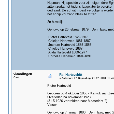
Hopman. Hij spoelde voor zijn eigen dorp E
zitten zodat het tijdens laagwater te bereik
gedraaid. De schuit moest vervolgens worden
het schip vol zand bleek te zitten.
2e huwelijk
Gehuwd op 26 februari 1879 , Den Haag, met
Pieter Harteveld 1879-1918
Chieltje Harteveld 1881-1887
Jochem Harteveld 1885-1886
Chieltje Harteveld 1887-
Alida Harteveld 1889-1977
Cornelia Harteveld 1891-1891
vlaardingen
Re: Harteveld/t
Gast
«
Antwoord #7 Gepost op:
26-12-2013, 13:47
Pieter Harteveld
Geboren op 4 oktober 1856 - Katwijk aan Zee
Overleden na november 1923
(31-5-1926 vertrokken naar Maastricht ?)
Visser
Gehuwd op 7 januari 1880 , Den Haag, met Ge