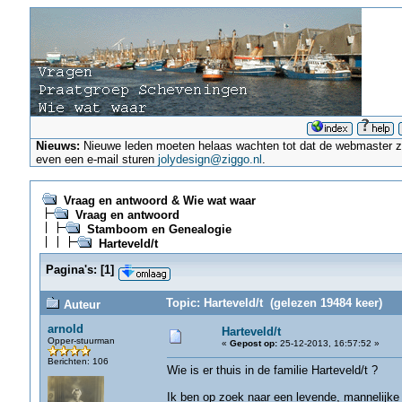
Nieuws:
Nieuwe leden moeten helaas wachten tot dat de webmaster ze a
even een e-mail sturen
jolydesign@ziggo.nl
.
Vraag en antwoord & Wie wat waar
Vraag en antwoord
Stamboom en Genealogie
Harteveld/t
Pagina's:
[
1
]
Topic: Harteveld/t (gelezen 19484 keer)
Auteur
arnold
Harteveld/t
Opper-stuurman
«
Gepost op:
25-12-2013, 16:57:52 »
Berichten: 106
Wie is er thuis in de familie Harteveld/t ?
Ik ben op zoek naar een levende, mannelijke