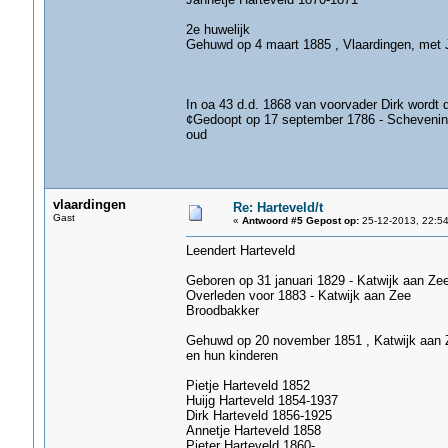
2e huwelijk
Gehuwd op 4 maart 1885 , Vlaardingen, met
In oa 43 d.d. 1868 van voorvader Dirk word
¢Gedoopt op 17 september 1786 - Scheveningen
oud
vlaardingen
Re: Harteveld/t
Gast
«
Antwoord #5 Gepost op:
25-12-2013, 22:54
Leendert Harteveld
Geboren op 31 januari 1829 - Katwijk aan Ze
Overleden voor 1883 - Katwijk aan Zee
Broodbakker
Gehuwd op 20 november 1851 , Katwijk aan Z
en hun kinderen
Pietje Harteveld 1852
Huijg Harteveld 1854-1937
Dirk Harteveld 1856-1925
Annetje Harteveld 1858
Pieter Harteveld 1860-