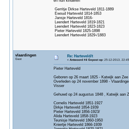
en hun kinderen
Gerritje Dirkse Harteveld 1811-1889
Ewoud Harteveld 1814-1853
Jansje Harteveld 1816-
Leendert Harteveld 1819-1821
Leendert Harteveld 1823-1823
Pieter Harteveld 1825-1898
Leendert Harteveld 1829-/1883
vlaardingen
Re: Harteveld/t
Gast
«
Antwoord #4 Gepost op:
25-12-2013, 22:45
Pieter Harteveld
Geboren op 26 maart 1825 - Katwijk aan Zee
Overleden op 24 november 1898 - Vlaardingen , 
Visser
Gehuwd op 24 augustus 1848 , Katwijk aan Z
Cornelis Harteveld 1851-1927
Dirkje Harteveld 1854-1939
Pieter Harteveld 1856-1923/
Alida Harteveld 1858-1923
Teunisje Harteveld 1860-1950
Kniertje Harteveld 1866-1939
Jannetje Harteveld 1870-1871