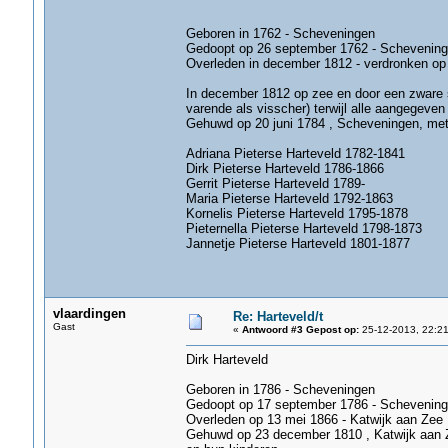
Geboren in 1762 - Scheveningen
Gedoopt op 26 september 1762 - Schevenin
Overleden in december 1812 - verdronken op zee
In december 1812 op zee en door een zware s
varende als visscher) terwijl alle aangegeven
Gehuwd op 20 juni 1784 , Scheveningen, met
Adriana Pieterse Harteveld 1782-1841
Dirk Pieterse Harteveld 1786-1866
Gerrit Pieterse Harteveld 1789-
Maria Pieterse Harteveld 1792-1863
Kornelis Pieterse Harteveld 1795-1878
Pieternella Pieterse Harteveld 1798-1873
Jannetje Pieterse Harteveld 1801-1877
vlaardingen
Re: Harteveld/t
Gast
«
Antwoord #3 Gepost op:
25-12-2013, 22:21
Dirk Harteveld
Geboren in 1786 - Scheveningen
Gedoopt op 17 september 1786 - Schevenin
Overleden op 13 mei 1866 - Katwijk aan Zee , l
Gehuwd op 23 december 1810 , Katwijk aan Z