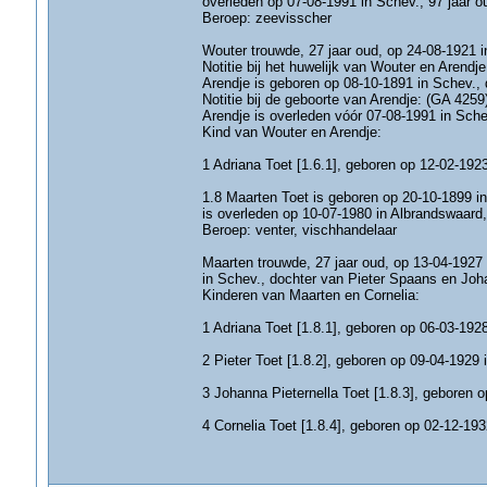
overleden op 07-08-1991 in Schev., 97 jaar o
Beroep: zeevisscher
Wouter trouwde, 27 jaar oud, op 24-08-1921 i
Notitie bij het huwelijk van Wouter en Arendj
Arendje is geboren op 08-10-1891 in Schev., d
Notitie bij de geboorte van Arendje: (GA 4259
Arendje is overleden vóór 07-08-1991 in Sche
Kind van Wouter en Arendje:
1 Adriana Toet [1.6.1], geboren op 12-02-192
1.8 Maarten Toet is geboren op 20-10-1899 in
is overleden op 10-07-1980 in Albrandswaard,
Beroep: venter, vischhandelaar
Maarten trouwde, 27 jaar oud, op 13-04-1927
in Schev., dochter van Pieter Spaans en Joha
Kinderen van Maarten en Cornelia:
1 Adriana Toet [1.8.1], geboren op 06-03-1928
2 Pieter Toet [1.8.2], geboren op 09-04-1929 
3 Johanna Pieternella Toet [1.8.3], geboren 
4 Cornelia Toet [1.8.4], geboren op 02-12-193