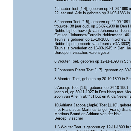
4 Jacoba Toet [1.4], geboren op 21-03-1890 i
22 jaar oud. Arie is geboren op 31-05-1886 in
5 Johanna Toet [1.5], geboren op 22-09-1891 
trouwde, 38 jaar oud, op 23-07-1930 in Den H
Notitie bij het huwelijk van Johanna en Teuni
Getuige: Johannes/Cornelis Holdermans, 46 J
Teunis is geboren op 15-10-1880 in Schev., zo
Notitie bij de geboorte van Teunis: (GA 3632)
Teunis is overleden op 16-03-1945 in Den Haa
Beroepen: visscher, varensgezel
6 Wouter Toet, geboren op 12-11-1893 in Sche
7 Johannes Pieter Toet [1.7], geboren op 30-
8 Maarten Toet, geboren op 20-10-1899 in Sch
9 Arendje Toet [1.9], geboren op 04-10-1901 
jaar oud, op 30-11-1927 in Den Haag met Nico
zoon van Arie in â€™t Hout en Alida Neelema
10 Adriana Jacoba (Japie) Toet [1.10], gebor
met Franciscus Martinus Engel (Frans) Brand
Martinus Brand en Adriana van der Hak.
Beroep: visscher
1.6 Wouter Toet is geboren op 12-11-1893 in 