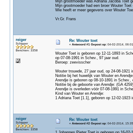
Mijn grootmoeder was Adriana Jacoba Toet g
Mijn grootmoeder had een broer Wouter Toet
Wie heeft er meer gegevens over Wouter Toe
Vr.Gr. Frans
reiger
Re: Wouter toet
Schipper
«
Antwoord #1 Gepost op:
04-02-2014, 06:01
Berichten: 3358
Wouter Toet is geboren op 12-11-1893 in Sch
op 07-08-1991 in Schev., 97 jaar oud.
Beroep: zeevisscher
Wouter trouwde, 27 jaar oud, op 24-08-1921 i
Notitie bij het huwelijk van Wouter en Arendj
Arendje is geboren op 08-10-1891 in Schev., d
Notitie bij de geboorte van Arendje: (GA 4259
Arendje is overleden vóór 07-08-1991 in Sche
Kind van Wouter en Arendje:
1 Adriana Toet [1.1], geboren op 12-02-1923 
reiger
Re: Wouter toet
Schipper
«
Antwoord #2 Gepost op:
04-02-2014, 15:35
Berichten: 3358
1 Johannes Pieter Toet is geboren op 16-02-1