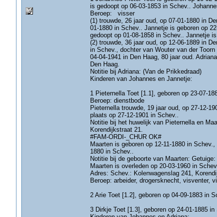
is gedoopt op 06-03-1853 in Schev.. Johannes
Beroep: visser
(1) trouwde, 26 jaar oud, op 07-01-1880 in De
01-1880 in Schev.. Jannetje is geboren op 22-
gedoopt op 01-08-1858 in Schev.. Jannetje is
(2) trouwde, 36 jaar oud, op 12-06-1889 in D
in Schev., dochter van Wouter van der Toorn 
04-04-1941 in Den Haag, 80 jaar oud. Adriana
Den Haag.
Notitie bij Adriana: (Van de Prikkedraad)
Kinderen van Johannes en Jannetje:
1 Pieternella Toet [1.1], geboren op 23-07-18
Beroep: dienstbode
Pieternella trouwde, 19 jaar oud, op 27-12-19
plaats op 27-12-1901 in Schev..
Notitie bij het huwelijk van Pieternella en Ma
Korendijkstraat 21.
#FAM-ORDI-_CHUR OK#
Maarten is geboren op 12-11-1880 in Schev., 
1880 in Schev..
Notitie bij de geboorte van Maarten: Getuige:
Maarten is overleden op 20-03-1960 in Schev.
Adres: Schev.: Kolenwagenslag 241, Korend
Beroep: arbeider, drogersknecht, visventer,
2 Arie Toet [1.2], geboren op 04-09-1883 in 
3 Dirkje Toet [1.3], geboren op 24-01-1885 i
Kinderen van Johannes en Adriana: