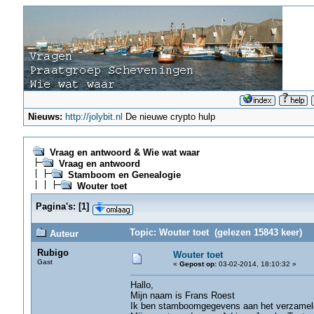
Nieuws:
http://jolybit.nl
De nieuwe crypto hulp
Vraag en antwoord & Wie wat waar
Vraag en antwoord
Stamboom en Genealogie
Wouter toet
Pagina's:
[
1
]
Topic: Wouter toet (gelezen 15843 keer)
Auteur
Rubigo
Wouter toet
Gast
«
Gepost op:
03-02-2014, 18:10:32 »
Hallo,
Mijn naam is Frans Roest
Ik ben stamboomgegevens aan het verzamele