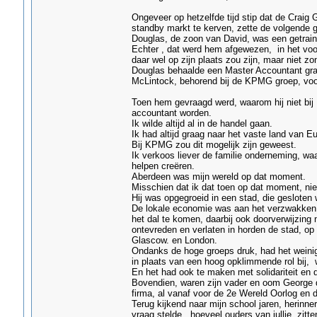
Ongeveer op hetzelfde tijd stip dat de Craig
standby markt te kerven, zette de volgende ge
Douglas, de zoon van David, was een getraind
Echter , dat werd hem afgewezen, in het voor
daar wel op zijn plaats zou zijn, maar niet zo
Douglas behaalde een Master Accountant graa
McLintock, behorend bij de KPMG groep, voor
Toen hem gevraagd werd, waarom hij niet bij 
accountant worden.
Ik wilde altijd al in de handel gaan.
Ik had altijd graag naar het vaste land van Eu
Bij KPMG zou dit mogelijk zijn geweest.
Ik verkoos liever de familie onderneming, wa
helpen creëren.
Aberdeen was mijn wereld op dat moment.
Misschien dat ik dat toen op dat moment, nie
Hij was opgegroeid in een stad, die gesloten 
De lokale economie was aan het verzwakken e
het dal te komen, daarbij ook doorverwijzing 
ontevreden en verlaten in horden de stad, op
Glascow. en London.
Ondanks de hoge groeps druk, had het weinig
in plaats van een hoog opklimmende rol bij, 
En het had ook te maken met solidariteit en
Bovendien, waren zijn vader en oom George 
firma, al vanaf voor de 2e Wereld Oorlog en d
Terug kijkend naar mijn school jaren, herinne
vraag stelde, hoeveel ouders van jullie, zitte