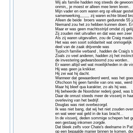
Wij als familie hadden nog steeds de gewoon
onmin,, je moest er alleen mee leren leven..
Mijn vader en oom waren erg op elkaar gestel
samenwerking,,,,,,,, zij waren echte bloed br
Alleen de beide broers waren gedurende 55 j
Niemand zou het zo hebben kunnen doen. Er z
Maar er was geen machtsstrijd omdat zij geli
Zij zouden niet uitvallen en dat was een zeer 
Als zij waren uitgevallen, zou de Craig maat
Het was een soort solidariteit wat onmogelijk
deel van de zaak drijvende was
Typisch familie verband , hadden de Craig's tra
Zoals zo veel anderen, hadden zij het instinc
de investering gedwarsboomd zou worden..
Er waren altijd wel wat moeilijkheden in de vi
Hij was geen ja knikker.
Hij zei wat hij dacht.
Wanneer dat gewaardeerd werd, was het goed
Ofschoon hij geen familie van ons was, werd hi
Maar hij bleef qua karakter, zo als hij was.
Hij beheerde de Noordster rederij goed, was b
Daar de onrust steeds meer de visserij in ha
overleving van het bedrijf.
Douglas was niet overbezorgd.
Ik was niet bang, dat wij het niet zouden o
en wat weer wat geld in de kas bracht...
In de visserij, deden sommige schepen het go
een gestaag inkomen zorgde.
Dat bleek zelfs voor Chate's deelname in Pat
op een bepaalde manier binnen te komen, do