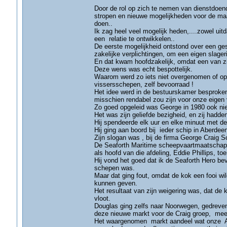
Door de rol op zich te nemen van dienstdoen
stropen en nieuwe mogelijkheden voor de maa
doen..
Ik zag heel veel mogelijk heden,....zowel uit
een relatie te ontwikkelen..
De eerste mogelijkheid ontstond over een ge
zakelijke verplichtingen, om een eigen slager
En dat kwam hoofdzakelijk, omdat een van zi
Deze wens was echt bespottelijk.
Waarom werd zo iets niet overgenomen of op
vissersschepen, zelf bevoorraad !
Het idee werd in de bestuurskamer besproken
misschien rendabel zou zijn voor onze eigen
Zo goed opgeleid was George in 1980 ook niet
Het was zijn geliefde bezigheid, en zij hadde
Hij spendeerde elk uur en elke minuut met d
Hij ging aan boord bij ieder schip in Aberdee
Zijn slogan was , bij de firma George Craig S
De Seaforth Maritime scheepvaartmaatschappij
als hoofd van die afdeling, Eddie Phillips, t
Hij vond het goed dat ik de Seaforth Hero be
schepen was.
Maar dat ging fout, omdat de kok een fooi wil
kunnen geven.
Het resultaat van zijn weigering was, dat de 
vloot.
Douglas ging zelfs naar Noorwegen, gedreve
deze nieuwe markt voor de Craig groep, mee
Het waargenomen markt aandeel wat onze Abe