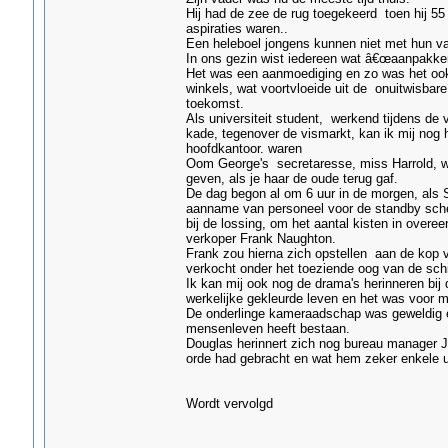
Hij had de zee de rug toegekeerd toen hij 55
aspiraties waren..
Een heleboel jongens kunnen niet met hun va
In ons gezin wist iedereen wat â€œaanpakke
Het was een aanmoediging en zo was het ook 
winkels, wat voortvloeide uit de onuitwisbar
toekomst.
Als universiteit student, werkend tijdens de
kade, tegenover de vismarkt, kan ik mij nog 
hoofdkantoor. waren
Oom George's secretaresse, miss Harrold, wi
geven, als je haar de oude terug gaf.
De dag begon al om 6 uur in de morgen, als 
aanname van personeel voor de standby sche
bij de lossing, om het aantal kisten in over
verkoper Frank Naughton.
Frank zou hierna zich opstellen aan de kop v
verkocht onder het toeziende oog van de sch
Ik kan mij ook nog de drama's herinneren bij 
werkelijke gekleurde leven en het was voor m
De onderlinge kameraadschap was geweldig en
mensenleven heeft bestaan.
Douglas herinnert zich nog bureau manager Jim
orde had gebracht en wat hem zeker enkele ur
Wordt vervolgd