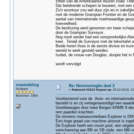
zitten van de Amerikaanse reuzen zoals Tild
Dar betekende schepen te bouwen, met een m
Zo'n avontuur zou wel duur zijn en in zakeli
met de moderne Grampian Frontier en de Gram
aantal van internationale marktwaardige gespe
hoeveelheid.
De beslissing werd genomen om twee schepen
door de Grampian Surveyor..
Nog nooit eerder had een oorspronkelijke Ab
keer.. Terwijl de Surveyor met de tekentafel
Beide horen thuis in de eerste divisie en kun
wereld te werk gesteld worden.
Isobel, de vrouw van Douglas, doopte het in
wordt vervolgd
vreemdeling
Re: Herinneringën deel 2
Schipper
«
Antwoord #1614 Gepost op:
29-12-2016, 10
Berichten: 1860
Voorbestemd voor de thuis- en internationale
besteld is en zij vertegenwoordigd een waarde
Voortbewogen door twee Bergen KRMB 9 diesel
rem paarden krachten.
De immens manoeuvreerbare Explorer is DNVIA
Een hoge graad van machine uitstoot is ing
De Explorer heeft een moon pool, een uitgeb
verschansing aan BB en SB zijde, een 680 v