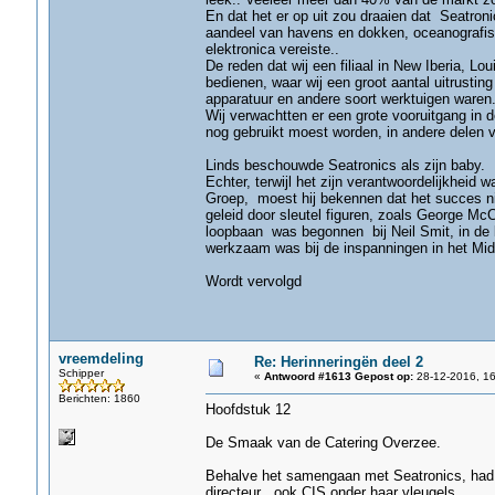
En dat het er op uit zou draaien dat Seatron
aandeel van havens en dokken, oceanografisch
elektronica vereiste..
De reden dat wij een filiaal in New Iberia, 
bedienen, waar wij een groot aantal uitrusti
apparatuur en andere soort werktuigen waren
Wij verwachtten er een grote vooruitgang in
nog gebruikt moest worden, in andere delen v
Linds beschouwde Seatronics als zijn baby.
Echter, terwijl het zijn verantwoordelijkheid
Groep, moest hij bekennen dat het succes n
geleid door sleutel figuren, zoals George Mc
loopbaan was begonnen bij Neil Smit, in de 
werkzaam was bij de inspanningen in het Mi
Wordt vervolgd
vreemdeling
Re: Herinneringën deel 2
Schipper
«
Antwoord #1613 Gepost op:
28-12-2016, 16
Berichten: 1860
Hoofdstuk 12
De Smaak van de Catering Overzee.
Behalve het samengaan met Seatronics, had 
directeur , ook CIS onder haar vleugels..