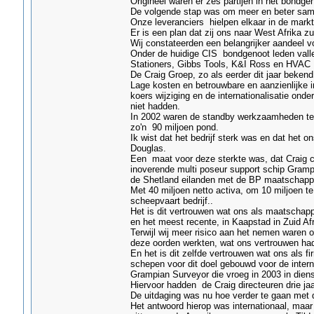
Origineel waren er zes partijen in het bondg
De volgende stap was om meer en beter same
Onze leveranciers hielpen elkaar in de markt
Er is een plan dat zij ons naar West Afrika zu
Wij constateerden een belangrijker aandeel 
Onder de huidige CIS bondgenoot leden valle
Stationers, Gibbs Tools, K&I Ross en HVAC R
De Craig Groep, zo als eerder dit jaar bekend
Lage kosten en betrouwbare en aanzienlijke
koers wijziging en de internationalisatie on
niet hadden.
In 2002 waren de standby werkzaamheden ter 
zo'n 90 miljoen pond.
Ik wist dat het bedrijf sterk was en dat het
Douglas.
Een maat voor deze sterkte was, dat Craig c
inoverende multi poseur support schip Grampi
de Shetland eilanden met de BP maatschappi
Met 40 miljoen netto activa, om 10 miljoen t
scheepvaart bedrijf..
Het is dit vertrouwen wat ons als maatschappi
en het meest recente, in Kaapstad in Zuid Afr
Terwijl wij meer risico aan het nemen waren o
deze oorden werkten, wat ons vertrouwen ha
En het is dit zelfde vertrouwen wat ons als f
schepen voor dit doel gebouwd voor de inter
Grampian Surveyor die vroeg in 2003 in die
Hiervoor hadden de Craig directeuren drie ja
De uitdaging was nu hoe verder te gaan met 
Het antwoord hierop was internationaal, maar