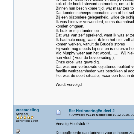
kok of de hoofd steward ontmoeten, om uit te
Binnen hun beschikbare tijd, wat maar zes t
Dat konden scheeps reparaties zijn of het s
Bij een bijzondere gelegenheid, wilde de sch
Ik was hierover verwonderd, soms dramatisch 
konden omgaan.
Ik brak er mijn tanden op.
Dat was van zelf sprekend, want ik was er z
Ik had hulp nodig, want ik kon het niet zelf
komen werken, vanuit de Bruce's stores
Hij werkt nog steeds bij ons en is nu onze h
Vic Murphy weer aan het woord........ Wij hi
hun vloot ( voor de bevoorrading ),
Onze groei was geweldig.
Dat was een vertrouwde opjuttende realiteit vo
familie werkzaamheden was betrokken al acc
Het was de soort situatie, waar een fout in d
Wordt vervolgd
vreemdeling
Re: Herinneringën deel 2
Schipper
«
Antwoord #1610 Gepost op:
19-12-2016, 09
Berichten: 1860
Vervolg Hoofstuk 9
De geoffreerde dag tarieven voor schepen zoa