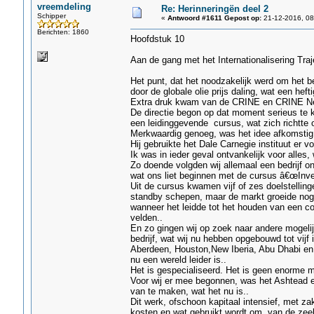
vreemdeling
Re: Herinneringën deel 2
Schipper
«
Antwoord #1611 Gepost op:
21-12-2016, 08
Berichten: 1860
Hoofdstuk 10
Aan de gang met het Internationalisering Traj
Het punt, dat het noodzakelijk werd om het b
door de globale olie prijs daling, wat een hef
Extra druk kwam van de CRINE en CRINE Netwo
De directie begon op dat moment serieus te ki
een leidinggevende cursus, wat zich richtte o
Merkwaardig genoeg, was het idee afkomstig
Hij gebruikte het Dale Carnegie instituut er 
Ik was in ieder geval ontvankelijk voor alles,
Zo doende volgden wij allemaal een bedrijf 
wat ons liet beginnen met de cursus â€œInv
Uit de cursus kwamen vijf of zes doelstelling
standby schepen, maar de markt groeide nog
wanneer het leidde tot het houden van een co
velden..
En zo gingen wij op zoek naar andere mogeli
bedrijf, wat wij nu hebben opgebouwd tot vijf 
Aberdeen, Houston,New Iberia, Abu Dhabi en 
nu een wereld leider is..
Het is gespecialiseerd. Het is geen enorme m
Voor wij er mee begonnen, was het Ashtead en
van te maken, wat het nu is..
Dit werk, ofschoon kapitaal intensief, met 
kosten en wat gebruikt wordt om van de zeebe