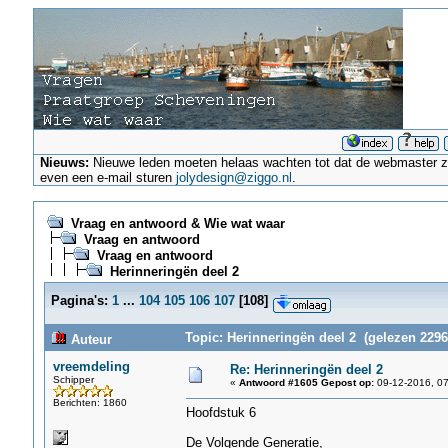
Nieuws:
Nieuwe leden moeten helaas wachten tot dat de webmaster ze a
even een e-mail sturen
jolydesign@ziggo.nl
.
Vraag en antwoord & Wie wat waar
Vraag en antwoord
Vraag en antwoord
Herinneringën deel 2
Pagina's:
1
...
104
105
106
107
[
108
]
Topic: Herinneringën deel 2 (gelezen 2296
Auteur
vreemdeling
Re: Herinneringën deel 2
Schipper
«
Antwoord #1605 Gepost op:
09-12-2016, 07
Berichten: 1860
Hoofdstuk 6
De Volgende Generatie,