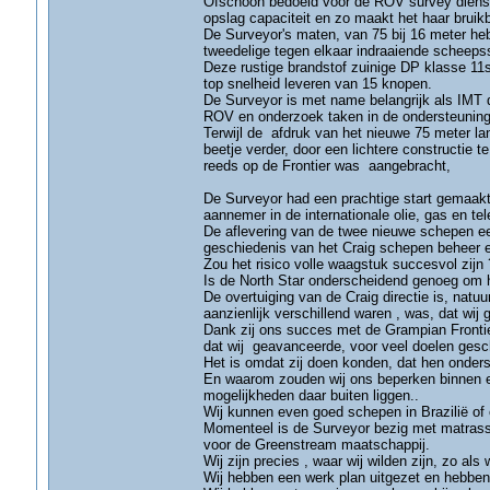
Ofschoon bedoeld voor de ROV survey dienste
opslag capaciteit en zo maakt het haar bruikb
De Surveyor's maten, van 75 bij 16 meter he
tweedelige tegen elkaar indraaiende scheepss
Deze rustige brandstof zuinige DP klasse 11
top snelheid leveren van 15 knopen.
De Surveyor is met name belangrijk als IMT 
ROV en onderzoek taken in de ondersteuning
Terwijl de afdruk van het nieuwe 75 meter lange
beetje verder, door een lichtere constructie 
reeds op de Frontier was aangebracht,
De Surveyor had een prachtige start gemaakt 
aannemer in de internationale olie, gas en 
De aflevering van de twee nieuwe schepen eer
geschiedenis van het Craig schepen beheer e
Zou het risico volle waagstuk succesvol zijn 
Is de North Star onderscheidend genoeg om h
De overtuiging van de Craig directie is, natuur
aanzienlijk verschillend waren , was, dat w
Dank zij ons succes met de Grampian Frontie
dat wij geavanceerde, voor veel doelen ges
Het is omdat zij doen konden, dat hen onders
En waarom zouden wij ons beperken binnen e
mogelijkheden daar buiten liggen..
Wij kunnen even goed schepen in Brazilië of 
Momenteel is de Surveyor bezig met matrassen
voor de Greenstream maatschappij.
Wij zijn precies , waar wij wilden zijn, zo als 
Wij hebben een werk plan uitgezet en hebbe