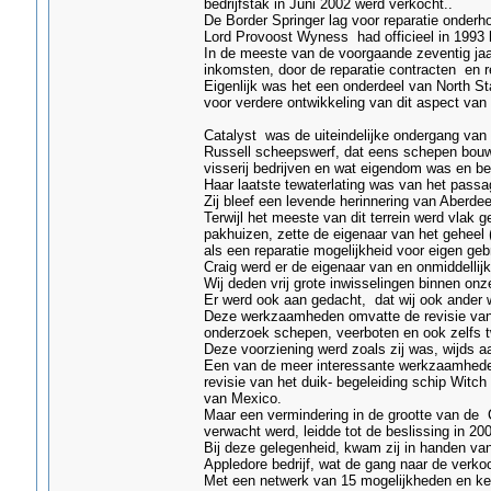
bedrijfstak in Juni 2002 werd verkocht..
De Border Springer lag voor reparatie onderh
Lord Provoost Wyness had officieel in 1993 
In de meeste van de voorgaande zeventig jaa
inkomsten, door de reparatie contracten en 
Eigenlijk was het een onderdeel van North St
voor verdere ontwikkeling van dit aspect van
Catalyst was de uiteindelijke ondergang van
Russell scheepswerf, dat eens schepen bouw
visserij bedrijven en wat eigendom was en be
Haar laatste tewaterlating was van het passag
Zij bleef een levende herinnering van Aberde
Terwijl het meeste van dit terrein werd vlak
pakhuizen, zette de eigenaar van het geheel 
als een reparatie mogelijkheid voor eigen geb
Craig werd er de eigenaar van en onmiddelli
Wij deden vrij grote inwisselingen binnen o
Er werd ook aan gedacht, dat wij ook ander 
Deze werkzaamheden omvatte de revisie van d
onderzoek schepen, veerboten en ook zelfs t
Deze voorziening werd zoals zij was, wijds 
Een van de meer interessante werkzaamheden
revisie van het duik- begeleiding schip Wit
van Mexico.
Maar een vermindering in de grootte van de 
verwacht werd, leidde tot de beslissing in 2
Bij deze gelegenheid, kwam zij in handen va
Appledore bedrijf, wat de gang naar de verko
Met een netwerk van 15 mogelijkheden en ker