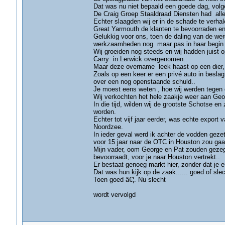
Dat was nu niet bepaald een goede dag, vol
De Craig Groep Staaldraad Diensten had alle
Echter slaagden wij er in de schade te verha
Great Yarmouth de klanten te bevoorraden en h
Gelukkig voor ons, toen de daling van de were
werkzaamheden nog maar pas in haar begin fa
Wij groeiden nog steeds en wij hadden juist 
Carry in Lerwick overgenomen..
Maar deze overname leek haast op een dier, 
Zoals op een keer er een privé auto in besl
over een nog openstaande schuld..
Je moest eens weten , hoe wij werden tegen
Wij verkochten het hele zaakje weer aan Ge
In die tijd, wilden wij de grootste Schotse en
worden.
Echter tot vijf jaar eerder, was echte export
Noordzee.
In ieder geval werd ik achter de vodden geze
voor 15 jaar naar de OTC in Houston zou gaa
Mijn vader, oom George en Pat zouden gezegd 
bevoorraadt, voor je naar Houston vertrekt..
Er bestaat genoeg markt hier, zonder dat je 
Dat was hun kijk op de zaak...... goed of slec
Toen goed â€¦. Nu slecht
wordt vervolgd