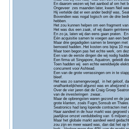
En daarom wezen wij het aanbod af om het be
Ongeveer zes maanden later, kwam Neil weer 
Hij vertelde dat er een ander bedrijf was, S
Bovendien was nogal logisch om de drie bedr
hebben.
Het zou kunnen helpen om een fragment van
Het was dus een zaak, of wij daarin geïntere
En zo ja, laten wij dan eens gaan praten. En 
Eén acquisitie samen te voegen aan een bedrij
Maar drie gegadigden samen te brengen met i
bemoeid hadden..Het kosten ons bijna 10 maa
Maar toen begon pas het echte werk, om deze 
Een van de eerste dingen die wij nodig hadde
Een firma uit Singapore, Aquatron, geleidt do
Toen hadden wij een echte wereldwijde elektr
concurrent voor Ashtead.
Een van de grote verrassingen om in te stap
bleef.
Het was zo samengevoegd, in het geloof, da
onafhankelijkheid afgunst was en afwijzend 
Over de vier jaren dat de Craig Groep Seatro
van de investeringen zwaar..
Maar de opbrengsten waren gezond en de jaa
grote klanten, zoals Fugro,Sonsub en Thales
Seatronics had lang lopende contracten met de
Haar aandeel in de huur markt was gegroeid v
jaarlijkse omzet verdubbeling van 6 miljoen 
Maar het globale markt aandeel werd gedacht 
zou zijn en meer waard was, dan dat het op h
leek.. Veeleer meer dan 40% van de markt zo