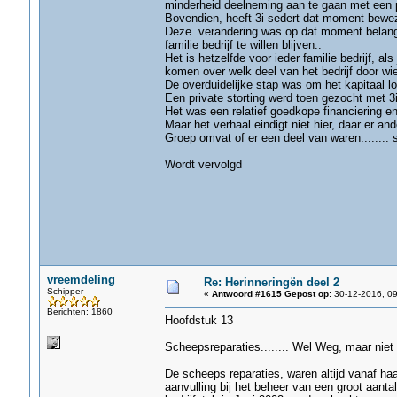
minderheid deelneming aan te gaan met een pr
Bovendien, heeft 3i sedert dat moment beweze
Deze verandering was op dat moment belangri
familie bedrijf te willen blijven..
Het is hetzelfde voor ieder familie bedrijf, 
komen over welk deel van het bedrijf door wie
De overduidelijke stap was om het kapitaal 
Een private storting werd toen gezocht met 3i
Het was een relatief goedkope financiering 
Maar het verhaal eindigt niet hier, daar er a
Groep omvat of er een deel van waren........ sc
Wordt vervolgd
vreemdeling
Re: Herinneringën deel 2
Schipper
«
Antwoord #1615 Gepost op:
30-12-2016, 09
Berichten: 1860
Hoofdstuk 13
Scheepsreparaties........ Wel Weg, maar niet
De scheeps reparaties, waren altijd vanaf ha
aanvulling bij het beheer van een groot aanta