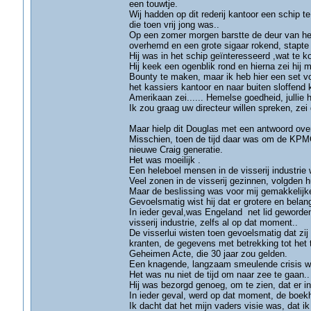
een touwtje.
Wij hadden op dit rederij kantoor een schip t
die toen vrij jong was..
Op een zomer morgen barstte de deur van he
overhemd en een grote sigaar rokend, stapte 
Hij was in het schip geïnteresseerd ,wat te
Hij keek een ogenblik rond en hierna zei hij
Bounty te maken, maar ik heb hier een set v
het kassiers kantoor en naar buiten sloffend
Amerikaan zei...... Hemelse goedheid, jullie
Ik zou graag uw directeur willen spreken, zei
Maar hielp dit Douglas met een antwoord over
Misschien, toen de tijd daar was om de KPMG
nieuwe Craig generatie.
Het was moeilijk .
Een heleboel mensen in de visserij industrie
Veel zonen in de visserij gezinnen, volgden 
Maar de beslissing was voor mij gemakkelijke
Gevoelsmatig wist hij dat er grotere en belan
In ieder geval,was Engeland net lid geworde
visserij industrie, zelfs al op dat moment..
De visserlui wisten toen gevoelsmatig dat zij
kranten, de gegevens met betrekking tot het
Geheimen Acte, die 30 jaar zou gelden.
Een knagende, langzaam smeulende crisis wa
Het was nu niet de tijd om naar zee te gaan..
Hij was bezorgd genoeg, om te zien, dat er 
In ieder geval, werd op dat moment, de boek
Ik dacht dat het mijn vaders visie was, dat ik