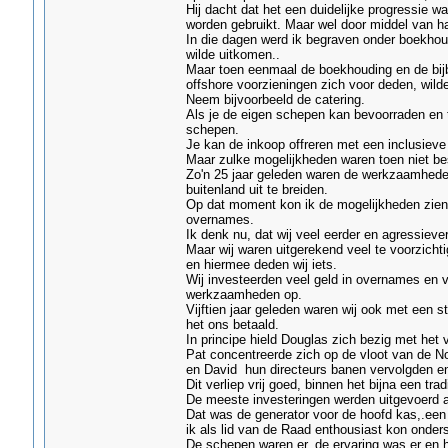
Hij dacht dat het een duidelijke progressie 
worden gebruikt. Maar wel door middel van h
In die dagen werd ik begraven onder boekhou
wilde uitkomen..
Maar toen eenmaal de boekhouding en de bij
offshore voorzieningen zich voor deden, wilde
Neem bijvoorbeeld de catering.
Als je de eigen schepen kan bevoorraden en t
schepen.
Je kan de inkoop offreren met een inclusieve u
Maar zulke mogelijkheden waren toen niet be
Zo'n 25 jaar geleden waren de werkzaamheden
buitenland uit te breiden.
Op dat moment kon ik de mogelijkheden zien 
overnames.
Ik denk nu, dat wij veel eerder en agressiev
Maar wij waren uitgerekend veel te voorzichti
en hiermee deden wij iets.
Wij investeerden veel geld in overnames en 
werkzaamheden op.
Vijftien jaar geleden waren wij ook met een 
het ons betaald.
In principe hield Douglas zich bezig met het 
Pat concentreerde zich op de vloot van de No
en David hun directeurs banen vervolgden en 
Dit verliep vrij goed, binnen het bijna een tra
De meeste investeringen werden uitgevoerd 
Dat was de generator voor de hoofd kas,.een
ik als lid van de Raad enthousiast kon onder
De schepen waren er, de ervaring was er en h