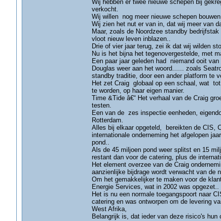
Wij hebben er twee nieuwe schepen bij gekre
verkocht.
Wij willen nog meer nieuwe schepen bouwen,
Wij zien het nut er van in, dat wij meer van 
Maar, zoals de Noordzee standby bedrijfstak 
vloot nieuw leven inblazen..
Drie of vier jaar terug, zei ik dat wij wilden
Nu is het bijna het tegenovergestelde, met 
Een paar jaar geleden had niemand ooit van T
Douglas weer aan het woord...... zoals Seat
standby traditie, door een ander platform te vo
Het zet Craig globaal op een schaal, wat to
te worden, op haar eigen manier.
Time &Tide â€“ Het verhaal van de Craig groe
testen.
Een van de zes inspectie eenheden, eigendom
Rotterdam.
Alles bij elkaar opgeteld, bereikten de CIS, 
internationale onderneming het afgelopen jaa
pond..
Als de 45 miljoen pond weer splitst en 15 mil
restant dan voor de catering, plus de intern
Het element overzee van de Craig onderneming 
aanzienlijke bijdrage wordt verwacht van de
Om het gemakkelijker te maken voor de klan
Energie Services, wat in 2002 was opgezet..
Het is nu een normale toegangspoort naar CI
catering en was ontworpen om de levering va
West Afrika,
Belangrijk is, dat ieder van deze risico's hu