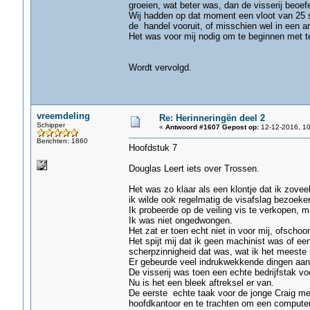
groeien, wat beter was, dan de visserij beoef
Wij hadden op dat moment een vloot van 25 sch
de handel vooruit, of misschien wel in een an
Het was voor mij nodig om te beginnen met t
Wordt vervolgd.
vreemdeling
Re: Herinneringën deel 2
Schipper
«
Antwoord #1607 Gepost op:
12-12-2016, 10
Berichten: 1860
Hoofdstuk 7
Douglas Leert iets over Trossen.
Het was zo klaar als een klontje dat ik zovee
ik wilde ook regelmatig de visafslag bezoeke
Ik probeerde op de veiling vis te verkopen, m
Ik was niet ongedwongen.
Het zat er toen echt niet in voor mij, ofscho
Het spijt mij dat ik geen machinist was of een
scherpzinnigheid dat was, wat ik het meeste 
Er gebeurde veel indrukwekkende dingen aan
De visserij was toen een echte bedrijfstak v
Nu is het een bleek aftreksel er van.
De eerste echte taak voor de jonge Craig met
hoofdkantoor en te trachten om een computer 