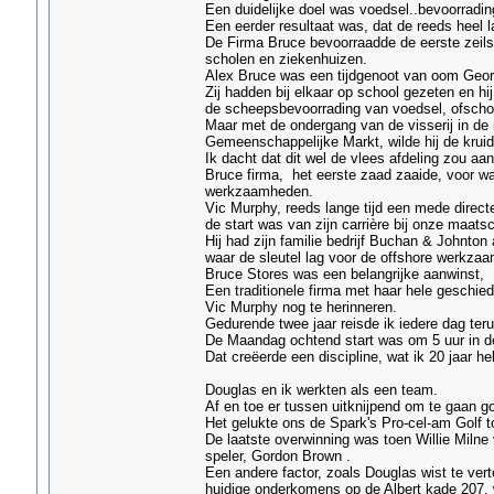
Een duidelijke doel was voedsel..bevoorradin
Een eerder resultaat was, dat de reeds heel l
De Firma Bruce bevoorraadde de eerste zeils
scholen en ziekenhuizen.
Alex Bruce was een tijdgenoot van oom Geor
Zij hadden bij elkaar op school gezeten en hi
de scheepsbevoorrading van voedsel, ofscho
Maar met de ondergang van de visserij in de 
Gemeenschappelijke Markt, wilde hij de kruide
Ik dacht dat dit wel de vlees afdeling zou aa
Bruce firma, het eerste zaad zaaide, voor wat
werkzaamheden.
Vic Murphy, reeds lange tijd een mede directe
de start was van zijn carrière bij onze maatsc
Hij had zijn familie bedrijf Buchan & Johnton
waar de sleutel lag voor de offshore werkza
Bruce Stores was een belangrijke aanwinst,
Een traditionele firma met haar hele geschie
Vic Murphy nog te herinneren.
Gedurende twee jaar reisde ik iedere dag ter
De Maandag ochtend start was om 5 uur in d
Dat creëerde een discipline, wat ik 20 jaar he
Douglas en ik werkten als een team.
Af en toe er tussen uitknijpend om te gaan go
Het gelukte ons de Spark's Pro-cel-am Golf t
De laatste overwinning was toen Willie Mil
speler, Gordon Brown .
Een andere factor, zoals Douglas wist te vert
huidige onderkomens op de Albert kade 207, w