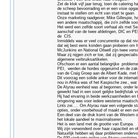
Zet de klok vijf jaar terug, toen de catering
de scheep bevoorrading en er een visie opg
instaat te stellen om echt van start te gaan.
Onze marketing raadgever, Mike Gillespie, 
een andere maatschappij, die zo'n zelfde soort
Het werd een zelfde soort verhaal als met Se
aanschaf van de twee afdelingen, DIC en PEI,
de CIS.
Inmiddels was er veel concurrentie op dat ni
dat wij best eens konden gaan proberen om hu
McJunkins en National Oilwell zijn twee versc
Maar zij nijgen zich er toe, dat zij gespecial
algemene verbruiksartikelen.
Ofschoon er een aantal belangrijke problem
PEI, werden de hordes opgeruimd en de zake
van de Craig Groep aan de Albert Kade, met D
Dit voorzag een solide anker voor de internat
nou in Afrika was of het Kaspische zee., wa
De Atyrau eenheid was al begonnen, onder l
gewerkt had in een soort gelijke bedrijfstak v
Hij had ervaring in beide werkzaamheden en h
omgeving was voor iedere westerse maatscha
Lints zei..... Om Atyrau naar een volgende st
opties, onder voorbehoud of maakt er een o
Een deel van de druk komt van de Western oli
het lokale aandeel te maximaliseren.
Het is een land met de grootte van Europa.
Wij zijn verwonderd over haar capaciteit en of
Natuurlijk hebben wij daar problemen ondervo
De 930 vierkante mijlen van Atyrau vestiging 