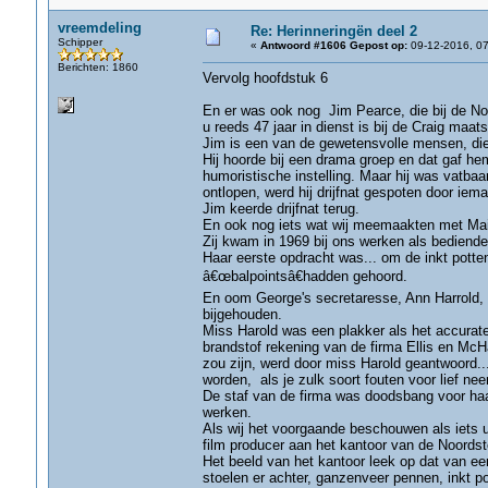
vreemdeling
Re: Herinneringën deel 2
Schipper
«
Antwoord #1606 Gepost op:
09-12-2016, 07
Berichten: 1860
Vervolg hoofdstuk 6
En er was ook nog Jim Pearce, die bij de Noor
u reeds 47 jaar in dienst is bij de Craig maats
Jim is een van de gewetensvolle mensen, die 
Hij hoorde bij een drama groep en dat gaf h
humoristische instelling. Maar hij was vatba
ontlopen, werd hij drijfnat gespoten door iem
Jim keerde drijfnat terug.
En ook nog iets wat wij meemaakten met Mai
Zij kwam in 1969 bij ons werken als bediende 
Haar eerste opdracht was... om de inkt potten
â€œbalpointsâ€hadden gehoord.
En oom George's secretaresse, Ann Harrold, 
bijgehouden.
Miss Harold was een plakker als het accurate
brandstof rekening van de firma Ellis en McH
zou zijn, werd door miss Harold geantwoord..
worden, als je zulk soort fouten voor lief nee
De staf van de firma was doodsbang voor haar e
werken.
Als wij het voorgaande beschouwen als iets 
film producer aan het kantoor van de Noordster
Het beeld van het kantoor leek op dat van ee
stoelen er achter, ganzenveer pennen, inkt p