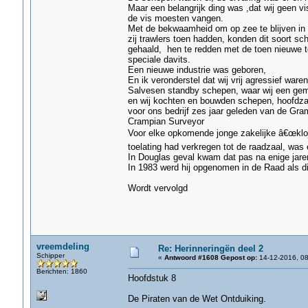
Maar een belangrijk ding was ,dat wij geen vi
de vis moesten vangen.
Met de bekwaamheid om op zee te blijven in 
zij trawlers toen hadden, konden dit soort s
gehaald, hen te redden met de toen nieuwe t
speciale davits.
Een nieuwe industrie was geboren,
En ik veronderstel dat wij vrij agressief war
Salvesen standby schepen, waar wij een ge
en wij kochten en bouwden schepen, hoofdzak
voor ons bedrijf zes jaar geleden van de Gra
Crampian Surveyor
Voor elke opkomende jonge zakelijke â€œklojo
toelating had verkregen tot de raadzaal, was e
In Douglas geval kwam dat pas na enige jaren,
In 1983 werd hij opgenomen in de Raad als d
Wordt vervolgd
vreemdeling
Re: Herinneringën deel 2
Schipper
«
Antwoord #1608 Gepost op:
14-12-2016, 08
Berichten: 1860
Hoofdstuk 8
De Piraten van de Wet Ontduiking.