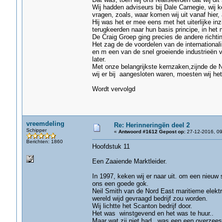
Wij hadden adviseurs bij Dale Carnegie, wij ke
vragen, zoals, waar komen wij uit vanaf hier,
Hij was het er mee eens met het uiterlijke i
terugkeerden naar hun basis principe, in het 
De Craig Groep ging precies de andere richtin
Het zag de de voordelen van de international
en m een van de snel groeiende industrieën 
later.
Met onze belangrijkste kernzaken,zijnde de N
wij er bij aangesloten waren, moesten wij het
Wordt vervolgd
vreemdeling
Re: Herinneringën deel 2
Schipper
«
Antwoord #1612 Gepost op:
27-12-2016, 09
Berichten: 1860
Hoofdstuk 11
Een Zaaiende Marktleider.
In 1997, keken wij er naar uit. om een nieuw s
ons een goede gok.
Neil Smith van de Nord East maritieme elekt
wereld wijd gevraagd bedrijf zou worden.
Wij lichtte het Scanton bedrijf door.
Het was winstgevend en het was te huur..
Maar wat zij niet had, was een een overzees