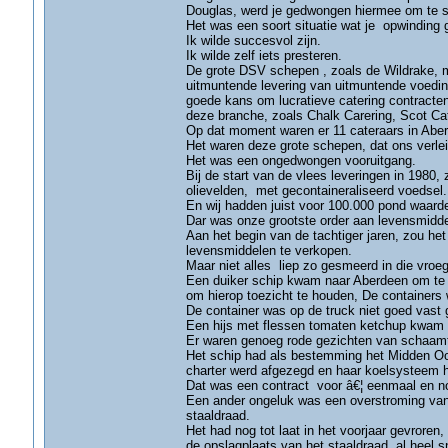
Douglas, werd je gedwongen hiermee om te s
Het was een soort situatie wat je opwinding g
Ik wilde succesvol zijn.
Ik wilde zelf iets presteren.
De grote DSV schepen , zoals de Wildrake, 
uitmuntende levering van uitmuntende voedi
goede kans om lucratieve catering contracten
deze branche, zoals Chalk Carering, Scot Ca
Op dat moment waren er 11 cateraars in Aberd
Het waren deze grote schepen, dat ons verlei
Het was een ongedwongen vooruitgang.
Bij de start van de vlees leveringen in 1980,
olievelden, met gecontaineraliseerd voedsel.
En wij hadden juist voor 100.000 pond waard
Dar was onze grootste order aan levensmidde
Aan het begin van de tachtiger jaren, zou h
levensmiddelen te verkopen.
Maar niet alles liep zo gesmeerd in die vroeg
Een duiker schip kwam naar Aberdeen om te p
om hierop toezicht te houden, De containers w
De container was op de truck niet goed vast g
Een hijs met flessen tomaten ketchup kwam in
Er waren genoeg rode gezichten van schaam
Het schip had als bestemming het Midden Oos
charter werd afgezegd en haar koelsysteem h
Dat was een contract voor â€¦ eenmaal en n
Een ander ongeluk was een overstroming van 
staaldraad.
Het had nog tot laat in het voorjaar gevroren
de opslagplaats van het staaldraad al heel s