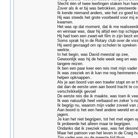
Slecht één of twee leerlingen staken hun ha
Zover als ik er bij was betrokken, presteerde 
Ik kende niemand anders, wie het zo goed kon
Hij was steeds het grote voorbeeld voor mij e
kwamen.
Het was op dat moment, dat ik me realiseerde 
en winnaar was, daar hij altijd een top schipp
Hij had toen een zwart-wit film in zijn bezit e
Soms sprak hij in de Rotary club over de visse
Hij werd gevraagd om op scholen te spreken en
werkte..
In het begin, was David meestal op zee,
Gewoonlijk was hij de hele week weg en was i
langere reizen.
Ik ben een paar keer een reis met mijn vade
Ik was zeeziek en ik kan me nog herinneren d
helpen opknappen..
Als je aan boord van een trawler stapt en er h
dat dan de eerste uren aan boord tracht te c
verschrikkelijk gevoel
De eerste reis die ik maakte, was toen ik veert
Ik was natuurlijk heel verbaasd en zeker 's-n
Ik begrijp nu, waarom mijn vader zoveel van z
Aan boord is het een heel andere wereld en ee
jagers.
Je kan het niet begrijpen, tot het met eigen 
Ik probeerde het alleen maar te begrijpen.
Ondanks dat ik zeeziek was, was het desond
Maar het patroon van het leven in de Craig h
Zijn vader was nu de meeste tijd thuis.