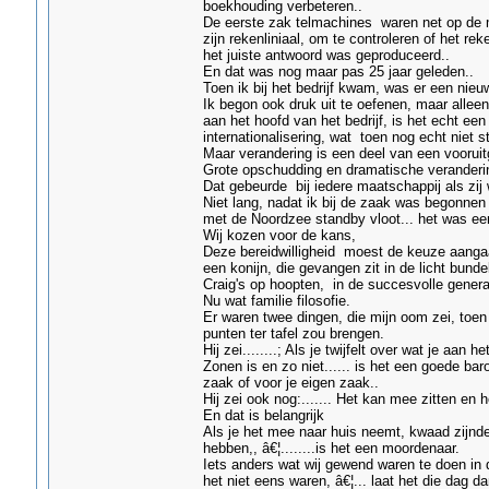
boekhouding verbeteren..
De eerste zak telmachines waren net op de 
zijn rekenliniaal, om te controleren of het r
het juiste antwoord was geproduceerd..
En dat was nog maar pas 25 jaar geleden..
Toen ik bij het bedrijf kwam, was er een nieu
Ik begon ook druk uit te oefenen, maar allee
aan het hoofd van het bedrijf, is het echt e
internationalisering, wat toen nog echt niet 
Maar verandering is een deel van een vooruitg
Grote opschudding en dramatische veranderin
Dat gebeurde bij iedere maatschappij als zij 
Niet lang, nadat ik bij de zaak was begonnen
met de Noordzee standby vloot... het was ee
Wij kozen voor de kans,
Deze bereidwilligheid moest de keuze aangaa
een konijn, die gevangen zit in de licht bund
Craig's op hoopten, in de succesvolle genera
Nu wat familie filosofie.
Er waren twee dingen, die mijn oom zei, toen 
punten ter tafel zou brengen.
Hij zei........; Als je twijfelt over wat je aan
Zonen is en zo niet...... is het een goede ba
zaak of voor je eigen zaak..
Hij zei ook nog:....... Het kan mee zitten en
En dat is belangrijk
Als je het mee naar huis neemt, kwaad zijnde
hebben,, â€¦........is het een moordenaar.
Iets anders wat wij gewend waren te doen in 
het niet eens waren, â€¦... laat het die dag 