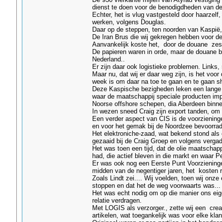
dienst te doen voor de benodigdheden van d
Echter, het is vlug vastgesteld door haarzelf
werken, volgens Douglas.
Daar op de steppen, ten noorden van Kaspië, 
De Iran Brus die wij gekregen hebben voor de 
Aanvankelijk koste het, door de douane zes
De papieren waren in orde, maar de douane be
Nederland..
Er zijn daar ook logistieke problemen. Links,
Maar nu, dat wij er daar weg zijn, is het voo
week is om daar na toe te gaan en te gaan s
Deze Kaspische bezigheden leken een lange w
waar de maatschappij speciale producten im
Noorse offshore schepen, dia Aberdeen binne
In wezen sneed Craig zijn export tanden, om
Een verder aspect van CIS is de voorzienin
en voor het gemak bij de Noordzee bevoorradi
Het elektroniche-zaad, wat bekend stond als
gezaaid bij de Craig Groep en volgens verga
Het was toen een tijd, dat de olie maatscha
had, die actief bleven in die markt en waar P
Er was ook nog een Eerste Punt Voorzieningen
midden van de negentiger jaren, het kosten
Zoals Lindt zei.... Wij voelden, toen wij onz
stoppen en dat het de weg voorwaarts was...
Het was echt nodig om op die manier ons eig
relatie verdragen.
Met LOGIS als verzorger., zette wij een cre
artikelen, wat toegankelijk was voor elke klan