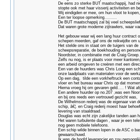
De eens zo sterke BUT maatschappij, had nie
stopte ook met haar visserij activiteiten en 
Wij eindigden er mee, om hun vloot te kope
Een ter loopse opmerking..........
De BUT maatschappij zal bij veel scheepsli
Dat waren grote moderne zijtrawlers, waar va
Het gebouw waar wij een lang huur contract
schepen meerden, gaf ons de reikwijdte om ui
Het stelde ons in staat om de tuigers van d
scheepsreparatie, de boekhouding en person
Noordster, in combinatie met de Craig Groep.
Zelfs nu nog, is er plaats voor meer kantore
een arbeid omgeven te creëren met een direc
Een van de huurders was Chris Long een sch
onze laadplaats van materialen voor de wer
Op een dag, tilde een vorkheftruck een cont
vloer en het bureau waar Chris op dat moment
Hierna vroeg hij om gevaren geld..... ! Wat 
Een andere huurder op no.207 ,was een Noors
en bij ons reeds een vertrouwd gezicht was,
De Wilhelmson rederij was de eigenaar van d
schip, â€¦. en Craig rederij moest haar behoe
levering van staaldraad.
Douglas was echt zijn zakelijke tanden aan 
Het waren turbulente dagen , waar je een tele
nog geen mobiele telefoons.
Een schip wilde binnen lopen in de ASC o bas
gewaarschuwd.
Ik was de hoofd leverancier en zou persoonlij