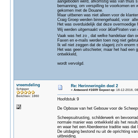
aangeboden werd, afkomstig was van thuis sla
bemanning, om verspilling te voorkomen en w
gekomen met de Douane.
Maar uitbenen was niet alleen voor de klanten
Craig Groep werden binnengehaald, voor alle
Het was overduidelijk dat deze overmoedige h
Wij werden uitgemaakt voor â€œPiraten van 
Vaak was het zo , dat welke handelaar dan oo
Faxen en e-mails werden toen nog niet gebrui
Ik wil niet zeggen dat de slagerij zo'n enorm
Het was geen uitschieter, maar het had een g
ontwikkeld,
wordt vervolgd.
vreemdeling
Re: Herinneringën deel 2
Schipper
«
Antwoord #1609 Gepost op:
16-12-2016, 08
Berichten: 1860
Hoofdstuk 9
De Opbouw van het Gebouw voor de Scheeps
Scheepsuitrusting, schilderwerk en bevoorrad
normale manier was ontwikkeld als het resul
en waar het een Aberdeense traditie was dat h
De uitdaging bestond nu uit de oprichting va
uitbreiding.