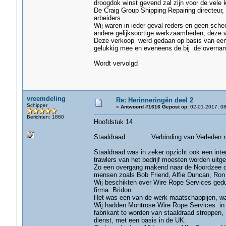
droogdok winst gevend zal zijn voor de vele 
De Craig Group Shipping Repairing directeur, 
arbeiders.
Wij waren in ieder geval reders en geen sche
andere gelijksoortige werkzaamheden, deze 
Deze verkoop werd gedaan op basis van een 
gelukkig mee en eveneens de bij de overna
Wordt vervolgd
vreemdeling
Re: Herinneringën deel 2
Schipper
«
Antwoord #1616 Gepost op:
02-01-2017, 08
Berichten: 1860
Hoofdstuk 14
Staaldraad............ Verbinding van Verlede
Staaldraad was in zeker opzicht ook een inte
trawlers van het bedrijf moesten worden uitger
Zo een overgang makend naar de Noordzee off
mensen zoals Bob Friend, Alfie Duncan, Ron R
Wij beschikten over Wire Rope Services gedur
firma .Bridon.
Het was een van de werk maatschappijen, waa
Wij hadden Montrose Wire Rope Services in d
fabrikant te worden van staaldraad stroppen
dienst, met een basis in de UK.