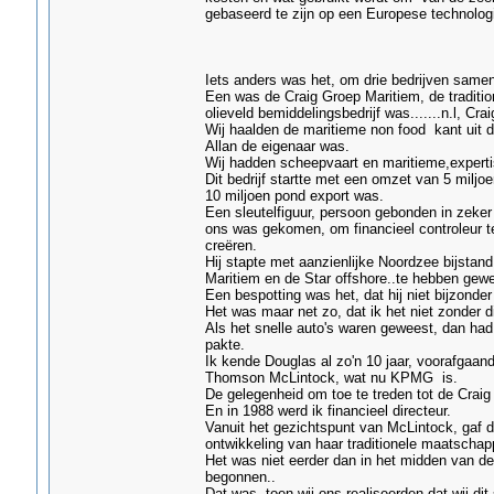
gebaseerd te zijn op een Europese technologie
Iets anders was het, om drie bedrijven samen
Een was de Craig Groep Maritiem, de traditio
olieveld bemiddelingsbedrijf was.......n.l, Cra
Wij haalden de maritieme non food kant uit d
Allan de eigenaar was.
Wij hadden scheepvaart en maritieme,expertise
Dit bedrijf startte met een omzet van 5 miljoe
10 miljoen pond export was.
Een sleutelfiguur, persoon gebonden in zeker 
ons was gekomen, om financieel controleur t
creëren.
Hij stapte met aanzienlijke Noordzee bijstand
Maritiem en de Star offshore..te hebben gewe
Een bespotting was het, dat hij niet bijzon
Het was maar net zo, dat ik het niet zonder 
Als het snelle auto's waren geweest, dan had 
pakte.
Ik kende Douglas al zo'n 10 jaar, voorafgaande
Thomson McLintock, wat nu KPMG is.
De gelegenheid om toe te treden tot de Craig 
En in 1988 werd ik financieel directeur.
Vanuit het gezichtspunt van McLintock, gaf de
ontwikkeling van haar traditionele maatscha
Het was niet eerder dan in het midden van de 
begonnen..
Dat was, toen wij ons realiseerden dat wij d