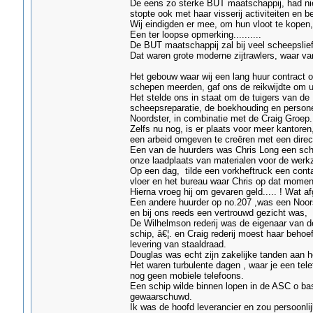
De eens zo sterke BUT maatschappij, had nie
stopte ook met haar visserij activiteiten en 
Wij eindigden er mee, om hun vloot te kope
Een ter loopse opmerking..........
De BUT maatschappij zal bij veel scheepsli
Dat waren grote moderne zijtrawlers, waar va
Het gebouw waar wij een lang huur contract
schepen meerden, gaf ons de reikwijdte om ui
Het stelde ons in staat om de tuigers van d
scheepsreparatie, de boekhouding en person
Noordster, in combinatie met de Craig Groep.
Zelfs nu nog, is er plaats voor meer kantore
een arbeid omgeven te creëren met een direc
Een van de huurders was Chris Long een sch
onze laadplaats van materialen voor de wer
Op een dag, tilde een vorkheftruck een cont
vloer en het bureau waar Chris op dat moment
Hierna vroeg hij om gevaren geld..... ! Wat 
Een andere huurder op no.207 ,was een Noors
en bij ons reeds een vertrouwd gezicht was,
De Wilhelmson rederij was de eigenaar van d
schip, â€¦. en Craig rederij moest haar behoe
levering van staaldraad.
Douglas was echt zijn zakelijke tanden aan 
Het waren turbulente dagen , waar je een tele
nog geen mobiele telefoons.
Een schip wilde binnen lopen in de ASC o bas
gewaarschuwd.
Ik was de hoofd leverancier en zou persoonlij