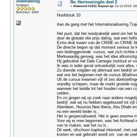
vreemdeling
Re: Herinneringën deel 2
Schipper
«
Antwoord #1611 Gepost op:
21-12-2016, 08
Berichten: 1860
Hoofdstuk 10
Aan de gang met het Internationalisering Traj
Het punt, dat het noodzakelijk werd om het b
door de globale olie prijs daling, wat een hef
Extra druk kwam van de CRINE en CRINE Netwo
De directie begon op dat moment serieus te ki
een leidinggevende cursus, wat zich richtte o
Merkwaardig genoeg, was het idee afkomstig
Hij gebruikte het Dale Carnegie instituut er 
Ik was in ieder geval ontvankelijk voor alles,
Zo doende volgden wij allemaal een bedrijf 
wat ons liet beginnen met de cursus â€œInv
Uit de cursus kwamen vijf of zes doelstelling
standby schepen, maar de markt groeide nog
wanneer het leidde tot het houden van een co
velden..
En zo gingen wij op zoek naar andere mogeli
bedrijf, wat wij nu hebben opgebouwd tot vijf 
Aberdeen, Houston,New Iberia, Abu Dhabi en 
nu een wereld leider is..
Het is gespecialiseerd. Het is geen enorme m
Voor wij er mee begonnen, was het Ashtead en
van te maken, wat het nu is..
Dit werk, ofschoon kapitaal intensief, met 
kosten en wat gebruikt wordt om van de zeebe