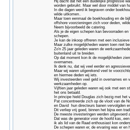
Hij dacht dat het een duidelijke progressie 
worden gebruikt. Maar wel door middel van h
In die dagen werd ik begraven onder boekhou
wilde uitkomen..
Maar toen eenmaal de boekhouding en de bij
offshore voorzieningen zich voor deden, wilde
Neem bijvoorbeeld de catering.
Als je de eigen schepen kan bevoorraden en t
schepen.
Je kan de inkoop offreren met een inclusieve u
Maar zulke mogelijkheden waren toen niet be
Zo'n 25 jaar geleden waren de werkzaamheden
buitenland uit te breiden.
Op dat moment kon ik de mogelijkheden zien 
overnames.
Ik denk nu, dat wij veel eerder en agressiev
Maar wij waren uitgerekend veel te voorzichti
en hiermee deden wij iets.
Wij investeerden veel geld in overnames en 
werkzaamheden op.
Vijftien jaar geleden waren wij ook met een 
het ons betaald.
In principe hield Douglas zich bezig met het 
Pat concentreerde zich op de vloot van de No
en David hun directeurs banen vervolgden en 
Dit verliep vrij goed, binnen het bijna een tra
De meeste investeringen werden uitgevoerd 
Dat was de generator voor de hoofd kas,.een
ik als lid van de Raad enthousiast kon onder
De schepen waren er, de ervaring was er en h