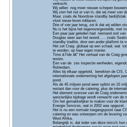
verkocht.
Wij willen nog meer nieuwe schepen bouwen,
Wij zien het nut er van in, dat wij meer van 
Maar, zoals de Noordzee standby bedrijfstak 
vloot nieuw leven inblazen..
Drie of vier jaar terug, zei ik dat wij wilden
Nu is het bijna het tegenovergestelde, met 
Een paar jaar geleden had niemand ooit van T
Douglas weer aan het woord...... zoals Seat
standby traditie, door een ander platform te vo
Het zet Craig globaal op een schaal, wat to
te worden, op haar eigen manier.
Time &Tide â€“ Het verhaal van de Craig groe
testen.
Een van de zes inspectie eenheden, eigendom
Rotterdam.
Alles bij elkaar opgeteld, bereikten de CIS, 
internationale onderneming het afgelopen jaa
pond..
Als de 45 miljoen pond weer splitst en 15 mil
restant dan voor de catering, plus de intern
Het element overzee van de Craig onderneming 
aanzienlijke bijdrage wordt verwacht van de
Om het gemakkelijker te maken voor de klan
Energie Services, wat in 2002 was opgezet..
Het is nu een normale toegangspoort naar CI
catering en was ontworpen om de levering va
West Afrika,
Belangrijk is, dat ieder van deze risico's hu
minderheid deelneming aan te gaan met een pr