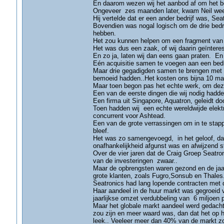
En daarom wezen wij het aanbod af om het be
Ongeveer zes maanden later, kwam Neil weer 
Hij vertelde dat er een ander bedrijf was, S
Bovendien was nogal logisch om de drie bedr
hebben.
Het zou kunnen helpen om een fragment van
Het was dus een zaak, of wij daarin geïntere
En zo ja, laten wij dan eens gaan praten. En 
Eén acquisitie samen te voegen aan een bedrij
Maar drie gegadigden samen te brengen met i
bemoeid hadden..Het kosten ons bijna 10 maa
Maar toen begon pas het echte werk, om deze 
Een van de eerste dingen die wij nodig hadde
Een firma uit Singapore, Aquatron, geleidt do
Toen hadden wij een echte wereldwijde elektr
concurrent voor Ashtead.
Een van de grote verrassingen om in te stap
bleef.
Het was zo samengevoegd, in het geloof, da
onafhankelijkheid afgunst was en afwijzend 
Over de vier jaren dat de Craig Groep Seatro
van de investeringen zwaar..
Maar de opbrengsten waren gezond en de jaa
grote klanten, zoals Fugro,Sonsub en Thales
Seatronics had lang lopende contracten met de
Haar aandeel in de huur markt was gegroeid v
jaarlijkse omzet verdubbeling van 6 miljoen 
Maar het globale markt aandeel werd gedacht 
zou zijn en meer waard was, dan dat het op h
leek.. Veeleer meer dan 40% van de markt zo