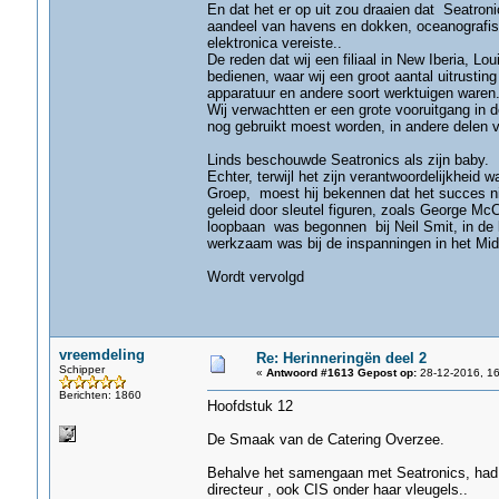
En dat het er op uit zou draaien dat Seatron
aandeel van havens en dokken, oceanografisch
elektronica vereiste..
De reden dat wij een filiaal in New Iberia, 
bedienen, waar wij een groot aantal uitrusti
apparatuur en andere soort werktuigen waren
Wij verwachtten er een grote vooruitgang in
nog gebruikt moest worden, in andere delen v
Linds beschouwde Seatronics als zijn baby.
Echter, terwijl het zijn verantwoordelijkheid
Groep, moest hij bekennen dat het succes n
geleid door sleutel figuren, zoals George Mc
loopbaan was begonnen bij Neil Smit, in de 
werkzaam was bij de inspanningen in het Mi
Wordt vervolgd
vreemdeling
Re: Herinneringën deel 2
Schipper
«
Antwoord #1613 Gepost op:
28-12-2016, 16
Berichten: 1860
Hoofdstuk 12
De Smaak van de Catering Overzee.
Behalve het samengaan met Seatronics, had 
directeur , ook CIS onder haar vleugels..