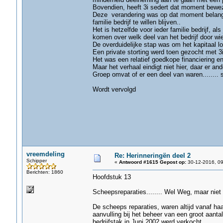
Bovendien, heeft 3i sedert dat moment beweze
Deze verandering was op dat moment belangri
familie bedrijf te willen blijven..
Het is hetzelfde voor ieder familie bedrijf, 
komen over welk deel van het bedrijf door wie
De overduidelijke stap was om het kapitaal 
Een private storting werd toen gezocht met 3i
Het was een relatief goedkope financiering 
Maar het verhaal eindigt niet hier, daar er a
Groep omvat of er een deel van waren........ sc
Wordt vervolgd
vreemdeling
Re: Herinneringën deel 2
Schipper
«
Antwoord #1615 Gepost op:
30-12-2016, 09
Berichten: 1860
Hoofdstuk 13
Scheepsreparaties........ Wel Weg, maar niet
De scheeps reparaties, waren altijd vanaf ha
aanvulling bij het beheer van een groot aanta
bedrijfstak in Juni 2002 werd verkocht..