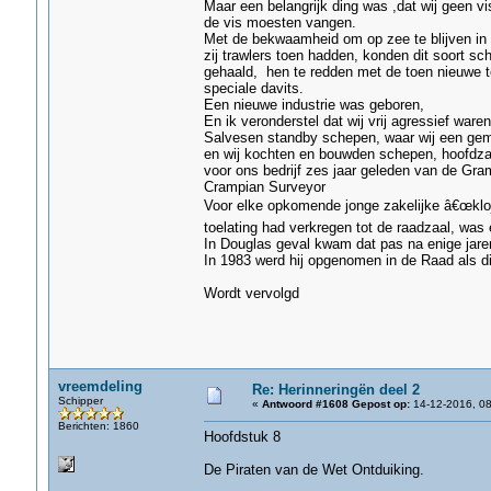
Maar een belangrijk ding was ,dat wij geen vi
de vis moesten vangen.
Met de bekwaamheid om op zee te blijven in 
zij trawlers toen hadden, konden dit soort s
gehaald, hen te redden met de toen nieuwe t
speciale davits.
Een nieuwe industrie was geboren,
En ik veronderstel dat wij vrij agressief war
Salvesen standby schepen, waar wij een ge
en wij kochten en bouwden schepen, hoofdzak
voor ons bedrijf zes jaar geleden van de Gra
Crampian Surveyor
Voor elke opkomende jonge zakelijke â€œklojo
toelating had verkregen tot de raadzaal, was e
In Douglas geval kwam dat pas na enige jaren,
In 1983 werd hij opgenomen in de Raad als d
Wordt vervolgd
vreemdeling
Re: Herinneringën deel 2
Schipper
«
Antwoord #1608 Gepost op:
14-12-2016, 08
Berichten: 1860
Hoofdstuk 8
De Piraten van de Wet Ontduiking.