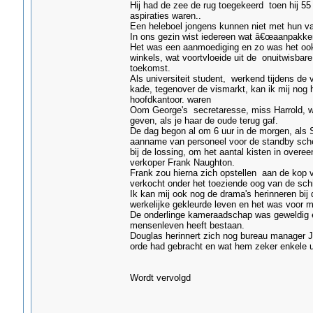
Hij had de zee de rug toegekeerd toen hij 55
aspiraties waren..
Een heleboel jongens kunnen niet met hun va
In ons gezin wist iedereen wat â€œaanpakke
Het was een aanmoediging en zo was het ook 
winkels, wat voortvloeide uit de onuitwisbar
toekomst.
Als universiteit student, werkend tijdens de
kade, tegenover de vismarkt, kan ik mij nog 
hoofdkantoor. waren
Oom George's secretaresse, miss Harrold, wi
geven, als je haar de oude terug gaf.
De dag begon al om 6 uur in de morgen, als 
aanname van personeel voor de standby sche
bij de lossing, om het aantal kisten in over
verkoper Frank Naughton.
Frank zou hierna zich opstellen aan de kop v
verkocht onder het toeziende oog van de sch
Ik kan mij ook nog de drama's herinneren bij 
werkelijke gekleurde leven en het was voor m
De onderlinge kameraadschap was geweldig en
mensenleven heeft bestaan.
Douglas herinnert zich nog bureau manager Jim
orde had gebracht en wat hem zeker enkele ur
Wordt vervolgd