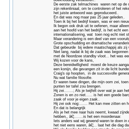
De eerste zak telmachines waren net op de 
zijn rekenliniaal, om te controleren of het r
het juiste antwoord was geproduceerd..
En dat was nog maar pas 25 jaar geleden..
Toen ik bij het bedrijf kwam, was er een nieu
Ik begon ook druk uit te oefenen, maar allee
aan het hoofd van het bedrijf, is het echt e
internationalisering, wat toen nog echt niet 
Maar verandering is een deel van een vooruitg
Grote opschudding en dramatische veranderin
Dat gebeurde bij iedere maatschappij als zij 
Niet lang, nadat ik bij de zaak was begonnen
met de Noordzee standby vloot... het was ee
Wij kozen voor de kans,
Deze bereidwilligheid moest de keuze aangaa
een konijn, die gevangen zit in de licht bund
Craig's op hoopten, in de succesvolle genera
Nu wat familie filosofie.
Er waren twee dingen, die mijn oom zei, toen 
punten ter tafel zou brengen.
Hij zei........; Als je twijfelt over wat je aan
Zonen is en zo niet...... is het een goede ba
zaak of voor je eigen zaak..
Hij zei ook nog:....... Het kan mee zitten en
En dat is belangrijk
Als je het mee naar huis neemt, kwaad zijnde
hebben,, â€¦........is het een moordenaar.
Iets anders wat wij gewend waren te doen in 
het niet eens waren, â€¦... laat het die dag 