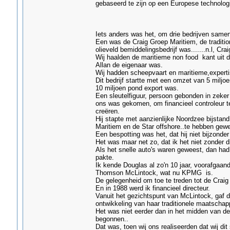
gebaseerd te zijn op een Europese technologie
Iets anders was het, om drie bedrijven samen
Een was de Craig Groep Maritiem, de traditio
olieveld bemiddelingsbedrijf was.......n.l, Cra
Wij haalden de maritieme non food kant uit d
Allan de eigenaar was.
Wij hadden scheepvaart en maritieme,expertise
Dit bedrijf startte met een omzet van 5 miljoe
10 miljoen pond export was.
Een sleutelfiguur, persoon gebonden in zeker 
ons was gekomen, om financieel controleur t
creëren.
Hij stapte met aanzienlijke Noordzee bijstand
Maritiem en de Star offshore..te hebben gewe
Een bespotting was het, dat hij niet bijzon
Het was maar net zo, dat ik het niet zonder 
Als het snelle auto's waren geweest, dan had 
pakte.
Ik kende Douglas al zo'n 10 jaar, voorafgaande
Thomson McLintock, wat nu KPMG is.
De gelegenheid om toe te treden tot de Craig 
En in 1988 werd ik financieel directeur.
Vanuit het gezichtspunt van McLintock, gaf de
ontwikkeling van haar traditionele maatscha
Het was niet eerder dan in het midden van de 
begonnen..
Dat was, toen wij ons realiseerden dat wij d