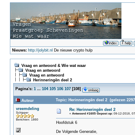
Nieuws:
http://jolybit.nl
De nieuwe crypto hulp
Vraag en antwoord & Wie wat waar
Vraag en antwoord
Vraag en antwoord
Herinneringën deel 2
Pagina's:
1
...
104
105
106
107
[
108
]
Topic: Herinneringën deel 2 (gelezen 2297
Auteur
vreemdeling
Re: Herinneringën deel 2
Schipper
«
Antwoord #1605 Gepost op:
09-12-2016, 07
Berichten: 1860
Hoofdstuk 6
De Volgende Generatie,