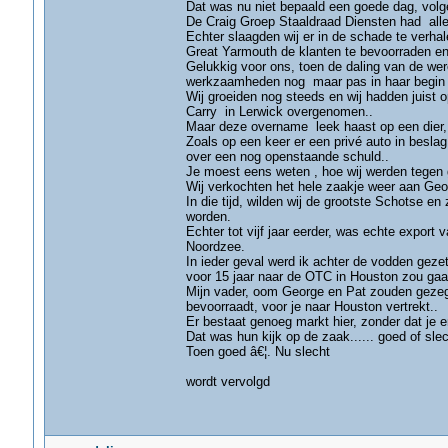
Dat was nu niet bepaald een goede dag, vol
De Craig Groep Staaldraad Diensten had alle
Echter slaagden wij er in de schade te verha
Great Yarmouth de klanten te bevoorraden en h
Gelukkig voor ons, toen de daling van de were
werkzaamheden nog maar pas in haar begin fa
Wij groeiden nog steeds en wij hadden juist 
Carry in Lerwick overgenomen..
Maar deze overname leek haast op een dier, 
Zoals op een keer er een privé auto in besl
over een nog openstaande schuld..
Je moest eens weten , hoe wij werden tegen
Wij verkochten het hele zaakje weer aan Ge
In die tijd, wilden wij de grootste Schotse en
worden.
Echter tot vijf jaar eerder, was echte export
Noordzee.
In ieder geval werd ik achter de vodden geze
voor 15 jaar naar de OTC in Houston zou gaa
Mijn vader, oom George en Pat zouden gezegd 
bevoorraadt, voor je naar Houston vertrekt..
Er bestaat genoeg markt hier, zonder dat je 
Dat was hun kijk op de zaak...... goed of slec
Toen goed â€¦. Nu slecht
wordt vervolgd