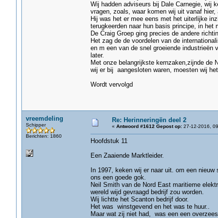
Wij hadden adviseurs bij Dale Carnegie, wij ke
vragen, zoals, waar komen wij uit vanaf hier,
Hij was het er mee eens met het uiterlijke i
terugkeerden naar hun basis principe, in het 
De Craig Groep ging precies de andere richtin
Het zag de de voordelen van de international
en m een van de snel groeiende industrieën 
later.
Met onze belangrijkste kernzaken,zijnde de N
wij er bij aangesloten waren, moesten wij het
Wordt vervolgd
vreemdeling
Re: Herinneringën deel 2
Schipper
«
Antwoord #1612 Gepost op:
27-12-2016, 09
Berichten: 1860
Hoofdstuk 11
Een Zaaiende Marktleider.
In 1997, keken wij er naar uit. om een nieuw s
ons een goede gok.
Neil Smith van de Nord East maritieme elekt
wereld wijd gevraagd bedrijf zou worden.
Wij lichtte het Scanton bedrijf door.
Het was winstgevend en het was te huur..
Maar wat zij niet had, was een een overzees