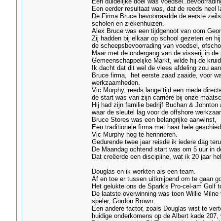
Een duidelijke doel was voedsel..bevoorradin
Een eerder resultaat was, dat de reeds heel l
De Firma Bruce bevoorraadde de eerste zeils
scholen en ziekenhuizen.
Alex Bruce was een tijdgenoot van oom Geor
Zij hadden bij elkaar op school gezeten en hi
de scheepsbevoorrading van voedsel, ofscho
Maar met de ondergang van de visserij in de 
Gemeenschappelijke Markt, wilde hij de kruide
Ik dacht dat dit wel de vlees afdeling zou aa
Bruce firma, het eerste zaad zaaide, voor wat
werkzaamheden.
Vic Murphy, reeds lange tijd een mede directe
de start was van zijn carrière bij onze maatsc
Hij had zijn familie bedrijf Buchan & Johnton
waar de sleutel lag voor de offshore werkza
Bruce Stores was een belangrijke aanwinst,
Een traditionele firma met haar hele geschie
Vic Murphy nog te herinneren.
Gedurende twee jaar reisde ik iedere dag ter
De Maandag ochtend start was om 5 uur in d
Dat creëerde een discipline, wat ik 20 jaar he
Douglas en ik werkten als een team.
Af en toe er tussen uitknijpend om te gaan go
Het gelukte ons de Spark's Pro-cel-am Golf t
De laatste overwinning was toen Willie Mil
speler, Gordon Brown .
Een andere factor, zoals Douglas wist te vert
huidige onderkomens op de Albert kade 207, w