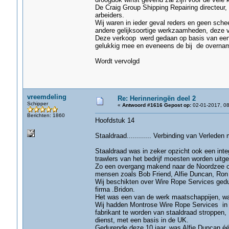
De Craig Group Shipping Repairing directeur, 
arbeiders.
Wij waren in ieder geval reders en geen sche
andere gelijksoortige werkzaamheden, deze 
Deze verkoop werd gedaan op basis van een 
gelukkig mee en eveneens de bij de overna
Wordt vervolgd
vreemdeling
Re: Herinneringën deel 2
Schipper
«
Antwoord #1616 Gepost op:
02-01-2017, 08
Berichten: 1860
Hoofdstuk 14
Staaldraad............ Verbinding van Verlede
Staaldraad was in zeker opzicht ook een inte
trawlers van het bedrijf moesten worden uitger
Zo een overgang makend naar de Noordzee off
mensen zoals Bob Friend, Alfie Duncan, Ron R
Wij beschikten over Wire Rope Services gedur
firma .Bridon.
Het was een van de werk maatschappijen, waa
Wij hadden Montrose Wire Rope Services in d
fabrikant te worden van staaldraad stroppen
dienst, met een basis in de UK.
Gedurende deze 10 jaar, was Alfie Duncan één