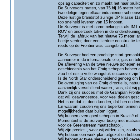
opslag capaciteit en zo maakt het haar bruikb
De Surveyor's maten, van 75 bij 16 meter he
tweedelige tegen elkaar indraaiende scheepss
Deze rustige brandstof zuinige DP klasse 11
top snelheid leveren van 15 knopen.
De Surveyor is met name belangrijk als IMT 
ROV en onderzoek taken in de ondersteuning
Terwijl de afdruk van het nieuwe 75 meter lange
beetje verder, door een lichtere constructie 
reeds op de Frontier was aangebracht,
De Surveyor had een prachtige start gemaakt 
aannemer in de internationale olie, gas en 
De aflevering van de twee nieuwe schepen eer
geschiedenis van het Craig schepen beheer e
Zou het risico volle waagstuk succesvol zijn 
Is de North Star onderscheidend genoeg om h
De overtuiging van de Craig directie is, natuur
aanzienlijk verschillend waren , was, dat w
Dank zij ons succes met de Grampian Frontie
dat wij geavanceerde, voor veel doelen ges
Het is omdat zij doen konden, dat hen onders
En waarom zouden wij ons beperken binnen e
mogelijkheden daar buiten liggen..
Wij kunnen even goed schepen in Brazilië of 
Momenteel is de Surveyor bezig met matrassen
voor de Greenstream maatschappij.
Wij zijn precies , waar wij wilden zijn, zo als 
Wij hebben een werk plan uitgezet en hebbe
Wij hebben er twee nieuwe schepen bij gekre