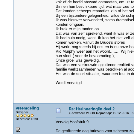
kok of de hoofd steward ontmoeten, om uit te
Binnen hun beschikbare tijd, wat maar zes t
Dat konden scheeps reparaties zijn of het s
Bij een bijzondere gelegenheid, wilde de sch
Ik was hierover verwonderd, soms dramatisch 
konden omgaan.
Ik brak er mijn tanden op.
Dat was van zelf sprekend, want ik was er z
Ik had hulp nodig, want ik kon het niet zelf
komen werken, vanuit de Bruce's stores
Hij werkt nog steeds bij ons en is nu onze h
Vic Murphy weer aan het woord........ Wij hi
hun vloot ( voor de bevoorrading ),
Onze groei was geweldig.
Dat was een vertrouwde opjuttende realiteit vo
familie werkzaamheden was betrokken al acc
Het was de soort situatie, waar een fout in d
Wordt vervolgd
vreemdeling
Re: Herinneringën deel 2
Schipper
«
Antwoord #1610 Gepost op:
19-12-2016, 09
Berichten: 1860
Vervolg Hoofstuk 9
De geoffreerde dag tarieven voor schepen zoa