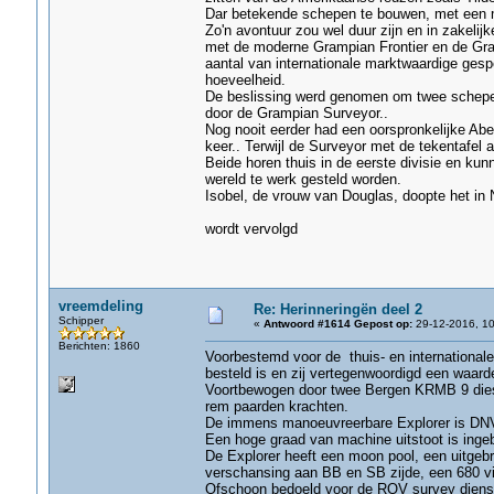
Dar betekende schepen te bouwen, met een m
Zo'n avontuur zou wel duur zijn en in zakeli
met de moderne Grampian Frontier en de Gram
aantal van internationale marktwaardige gespe
hoeveelheid.
De beslissing werd genomen om twee schepen
door de Grampian Surveyor..
Nog nooit eerder had een oorspronkelijke Ab
keer.. Terwijl de Surveyor met de tekentafel
Beide horen thuis in de eerste divisie en kun
wereld te werk gesteld worden.
Isobel, de vrouw van Douglas, doopte het in
wordt vervolgd
vreemdeling
Re: Herinneringën deel 2
Schipper
«
Antwoord #1614 Gepost op:
29-12-2016, 10
Berichten: 1860
Voorbestemd voor de thuis- en internationale
besteld is en zij vertegenwoordigd een waarde
Voortbewogen door twee Bergen KRMB 9 diesel
rem paarden krachten.
De immens manoeuvreerbare Explorer is DNVIA
Een hoge graad van machine uitstoot is ing
De Explorer heeft een moon pool, een uitgeb
verschansing aan BB en SB zijde, een 680 v
Ofschoon bedoeld voor de ROV survey dienste