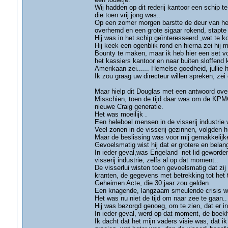
Wij hadden op dit rederij kantoor een schip t
die toen vrij jong was..
Op een zomer morgen barstte de deur van he
overhemd en een grote sigaar rokend, stapte 
Hij was in het schip geïnteresseerd ,wat te
Hij keek een ogenblik rond en hierna zei hij
Bounty te maken, maar ik heb hier een set v
het kassiers kantoor en naar buiten sloffend
Amerikaan zei...... Hemelse goedheid, jullie
Ik zou graag uw directeur willen spreken, zei
Maar hielp dit Douglas met een antwoord over
Misschien, toen de tijd daar was om de KPMG
nieuwe Craig generatie.
Het was moeilijk .
Een heleboel mensen in de visserij industrie
Veel zonen in de visserij gezinnen, volgden 
Maar de beslissing was voor mij gemakkelijke
Gevoelsmatig wist hij dat er grotere en belan
In ieder geval,was Engeland net lid geworde
visserij industrie, zelfs al op dat moment..
De visserlui wisten toen gevoelsmatig dat zij
kranten, de gegevens met betrekking tot het
Geheimen Acte, die 30 jaar zou gelden.
Een knagende, langzaam smeulende crisis wa
Het was nu niet de tijd om naar zee te gaan..
Hij was bezorgd genoeg, om te zien, dat er 
In ieder geval, werd op dat moment, de boek
Ik dacht dat het mijn vaders visie was, dat ik