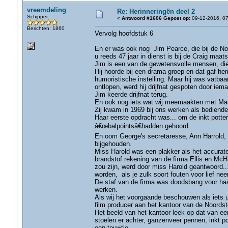
vreemdeling
Re: Herinneringën deel 2
Schipper
«
Antwoord #1606 Gepost op:
09-12-2016, 07
Berichten: 1860
Vervolg hoofdstuk 6
En er was ook nog Jim Pearce, die bij de Noor
u reeds 47 jaar in dienst is bij de Craig maats
Jim is een van de gewetensvolle mensen, die 
Hij hoorde bij een drama groep en dat gaf h
humoristische instelling. Maar hij was vatba
ontlopen, werd hij drijfnat gespoten door iem
Jim keerde drijfnat terug.
En ook nog iets wat wij meemaakten met Mai
Zij kwam in 1969 bij ons werken als bediende 
Haar eerste opdracht was... om de inkt potten
â€œbalpointsâ€hadden gehoord.
En oom George's secretaresse, Ann Harrold, 
bijgehouden.
Miss Harold was een plakker als het accurate
brandstof rekening van de firma Ellis en McH
zou zijn, werd door miss Harold geantwoord..
worden, als je zulk soort fouten voor lief nee
De staf van de firma was doodsbang voor haar e
werken.
Als wij het voorgaande beschouwen als iets 
film producer aan het kantoor van de Noordster
Het beeld van het kantoor leek op dat van ee
stoelen er achter, ganzenveer pennen, inkt p
een touwtje.