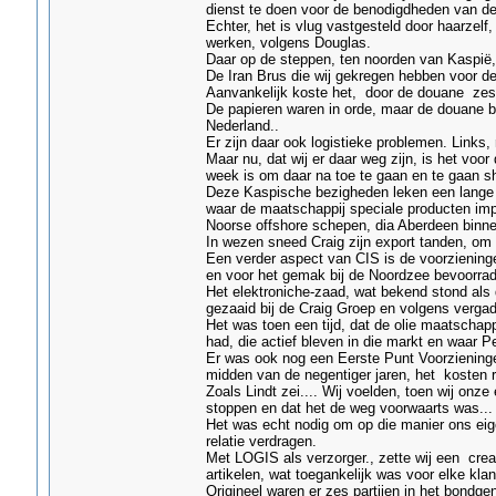
dienst te doen voor de benodigdheden van d
Echter, het is vlug vastgesteld door haarzelf
werken, volgens Douglas.
Daar op de steppen, ten noorden van Kaspië, 
De Iran Brus die wij gekregen hebben voor de 
Aanvankelijk koste het, door de douane zes
De papieren waren in orde, maar de douane be
Nederland..
Er zijn daar ook logistieke problemen. Links,
Maar nu, dat wij er daar weg zijn, is het voo
week is om daar na toe te gaan en te gaan s
Deze Kaspische bezigheden leken een lange w
waar de maatschappij speciale producten im
Noorse offshore schepen, dia Aberdeen binne
In wezen sneed Craig zijn export tanden, om
Een verder aspect van CIS is de voorzienin
en voor het gemak bij de Noordzee bevoorradi
Het elektroniche-zaad, wat bekend stond als
gezaaid bij de Craig Groep en volgens verga
Het was toen een tijd, dat de olie maatscha
had, die actief bleven in die markt en waar P
Er was ook nog een Eerste Punt Voorzieningen
midden van de negentiger jaren, het kosten
Zoals Lindt zei.... Wij voelden, toen wij onz
stoppen en dat het de weg voorwaarts was...
Het was echt nodig om op die manier ons eig
relatie verdragen.
Met LOGIS als verzorger., zette wij een cre
artikelen, wat toegankelijk was voor elke klan
Origineel waren er zes partijen in het bondg