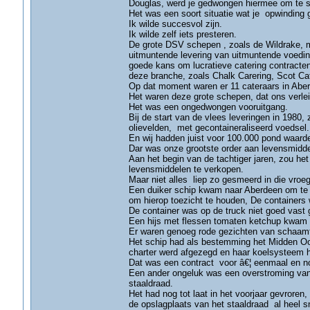
Douglas, werd je gedwongen hiermee om te s
Het was een soort situatie wat je opwinding g
Ik wilde succesvol zijn.
Ik wilde zelf iets presteren.
De grote DSV schepen , zoals de Wildrake, 
uitmuntende levering van uitmuntende voedi
goede kans om lucratieve catering contracten
deze branche, zoals Chalk Carering, Scot Ca
Op dat moment waren er 11 cateraars in Aberd
Het waren deze grote schepen, dat ons verlei
Het was een ongedwongen vooruitgang.
Bij de start van de vlees leveringen in 1980,
olievelden, met gecontaineraliseerd voedsel.
En wij hadden juist voor 100.000 pond waard
Dar was onze grootste order aan levensmidde
Aan het begin van de tachtiger jaren, zou h
levensmiddelen te verkopen.
Maar niet alles liep zo gesmeerd in die vroeg
Een duiker schip kwam naar Aberdeen om te p
om hierop toezicht te houden, De containers w
De container was op de truck niet goed vast g
Een hijs met flessen tomaten ketchup kwam in
Er waren genoeg rode gezichten van schaam
Het schip had als bestemming het Midden Oos
charter werd afgezegd en haar koelsysteem h
Dat was een contract voor â€¦ eenmaal en n
Een ander ongeluk was een overstroming van 
staaldraad.
Het had nog tot laat in het voorjaar gevroren
de opslagplaats van het staaldraad al heel s