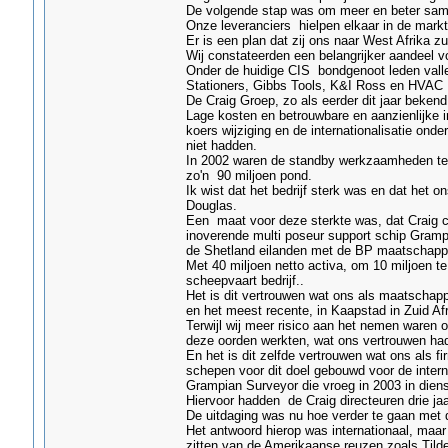
De volgende stap was om meer en beter same
Onze leveranciers hielpen elkaar in de markt
Er is een plan dat zij ons naar West Afrika zu
Wij constateerden een belangrijker aandeel 
Onder de huidige CIS bondgenoot leden valle
Stationers, Gibbs Tools, K&I Ross en HVAC R
De Craig Groep, zo als eerder dit jaar bekend
Lage kosten en betrouwbare en aanzienlijke
koers wijziging en de internationalisatie on
niet hadden.
In 2002 waren de standby werkzaamheden ter 
zo'n 90 miljoen pond.
Ik wist dat het bedrijf sterk was en dat het
Douglas.
Een maat voor deze sterkte was, dat Craig c
inoverende multi poseur support schip Grampi
de Shetland eilanden met de BP maatschappi
Met 40 miljoen netto activa, om 10 miljoen t
scheepvaart bedrijf..
Het is dit vertrouwen wat ons als maatschappi
en het meest recente, in Kaapstad in Zuid Afr
Terwijl wij meer risico aan het nemen waren o
deze oorden werkten, wat ons vertrouwen ha
En het is dit zelfde vertrouwen wat ons als f
schepen voor dit doel gebouwd voor de inter
Grampian Surveyor die vroeg in 2003 in die
Hiervoor hadden de Craig directeuren drie ja
De uitdaging was nu hoe verder te gaan met 
Het antwoord hierop was internationaal, maar
zitten van de Amerikaanse reuzen zoals Tild