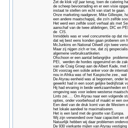
Zet de klok vijf jaar terug, toen de catering
de scheep bevoorrading en er een visie opg
instaat te stellen om echt van start te gaan.
Onze marketing raadgever, Mike Gillespie, 
een andere maatschappij, die zo'n zelfde soort
Het werd een zelfde soort verhaal als met Se
aanschaf van de twee afdelingen, DIC en PEI,
de CIS.
Inmiddels was er veel concurrentie op dat ni
dat wij best eens konden gaan proberen om hu
McJunkins en National Oilwell zijn twee versc
Maar zij nijgen zich er toe, dat zij gespecial
algemene verbruiksartikelen.
Ofschoon er een aantal belangrijke problem
PEI, werden de hordes opgeruimd en de zake
van de Craig Groep aan de Albert Kade, met D
Dit voorzag een solide anker voor de internat
nou in Afrika was of het Kaspische zee., wa
De Atyrau eenheid was al begonnen, onder l
gewerkt had in een soort gelijke bedrijfstak v
Hij had ervaring in beide werkzaamheden en h
omgeving was voor iedere westerse maatscha
Lints zei..... Om Atyrau naar een volgende st
opties, onder voorbehoud of maakt er een o
Een deel van de druk komt van de Western oli
het lokale aandeel te maximaliseren.
Het is een land met de grootte van Europa.
Wij zijn verwonderd over haar capaciteit en of
Natuurlijk hebben wij daar problemen ondervo
De 930 vierkante mijlen van Atyrau vestiging 