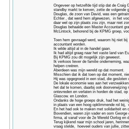
Ongeveer op hetzelfde tijd stip dat de Craig
standby markt te kerven, zette de volgende ge
Douglas, de zoon van David, was een getraind
Echter , dat werd hem afgewezen, in het voor
daar wel op zijn plaats zou zijn, maar niet zo
Douglas behaalde een Master Accountant graa
McLintock, behorend bij de KPMG groep, voor
Toen hem gevraagd werd, waarom hij niet bij 
accountant worden.
Ik wilde altijd al in de handel gaan.
Ik had altijd graag naar het vaste land van Eu
Bij KPMG zou dit mogelijk zijn geweest.
Ik verkoos liever de familie onderneming, wa
helpen creëren.
Aberdeen was mijn wereld op dat moment.
Misschien dat ik dat toen op dat moment, nie
Hij was opgegroeid in een stad, die gesloten 
De lokale economie was aan het verzwakken e
het dal te komen, daarbij ook doorverwijzing 
ontevreden en verlaten in horden de stad, op
Glascow. en London.
Ondanks de hoge groeps druk, had het weinig
in plaats van een hoog opklimmende rol bij, 
En het had ook te maken met solidariteit en
Bovendien, waren zijn vader en oom George 
firma, al vanaf voor de 2e Wereld Oorlog en d
Terug kijkend naar mijn school jaren, herinne
vraag stelde, hoeveel ouders van jullie, zitte