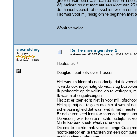
groeien, wat beter was, dan de visserij beoef
Wij hadden op dat moment een vloot van 25 sch
de handel vooruit, of misschien wel in een an
Het was voor mij nodig om te beginnen met t
Wordt vervolgd.
vreemdeling
Re: Herinneringën deel 2
Schipper
«
Antwoord #1607 Gepost op:
12-12-2016, 10
Berichten: 1860
Hoofdstuk 7
Douglas Leert iets over Trossen.
Het was zo klaar als een klontje dat ik zovee
ik wilde ook regelmatig de visafslag bezoeke
Ik probeerde op de veiling vis te verkopen, m
Ik was niet ongedwongen.
Het zat er toen echt niet in voor mij, ofscho
Het spijt mij dat ik geen machinist was of een
scherpzinnigheid dat was, wat ik het meeste 
Er gebeurde veel indrukwekkende dingen aan
De visserij was toen een echte bedrijfstak v
Nu is het een bleek aftreksel er van.
De eerste echte taak voor de jonge Craig met
hoofdkantoor en te trachten om een computer 
boekhouding verbeteren..