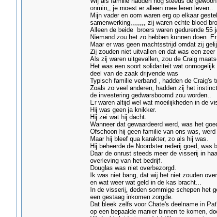
Wij als familie hadden nog steeds de gewoon
onmin,, je moest er alleen mee leren leven..
Mijn vader en oom waren erg op elkaar gestel
samenwerking,,,,,,,, zij waren echte bloed br
Alleen de beide broers waren gedurende 55 j
Niemand zou het zo hebben kunnen doen. Er z
Maar er was geen machtsstrijd omdat zij geli
Zij zouden niet uitvallen en dat was een zeer 
Als zij waren uitgevallen, zou de Craig maat
Het was een soort solidariteit wat onmogelijk
deel van de zaak drijvende was
Typisch familie verband , hadden de Craig's tra
Zoals zo veel anderen, hadden zij het instinc
de investering gedwarsboomd zou worden..
Er waren altijd wel wat moeilijkheden in de vi
Hij was geen ja knikker.
Hij zei wat hij dacht.
Wanneer dat gewaardeerd werd, was het goed
Ofschoon hij geen familie van ons was, werd hi
Maar hij bleef qua karakter, zo als hij was.
Hij beheerde de Noordster rederij goed, was b
Daar de onrust steeds meer de visserij in ha
overleving van het bedrijf.
Douglas was niet overbezorgd.
Ik was niet bang, dat wij het niet zouden o
en wat weer wat geld in de kas bracht...
In de visserij, deden sommige schepen het go
een gestaag inkomen zorgde.
Dat bleek zelfs voor Chate's deelname in Pat
op een bepaalde manier binnen te komen, do