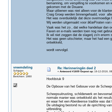
bemanning, om verspilling te voorkomen en w
gekomen met de Douane.
Maar uitbenen was niet alleen voor de klanten
Craig Groep werden binnengehaald, voor alle
Het was overduidelijk dat deze overmoedige h
Wij werden uitgemaakt voor â€œPiraten van 
Vaak was het zo , dat welke handelaar dan oo
Faxen en e-mails werden toen nog niet gebrui
Ik wil niet zeggen dat de slagerij zo'n enorm
Het was geen uitschieter, maar het had een g
ontwikkeld,
wordt vervolgd.
vreemdeling
Re: Herinneringën deel 2
Schipper
«
Antwoord #1609 Gepost op:
16-12-2016, 08
Berichten: 1860
Hoofdstuk 9
De Opbouw van het Gebouw voor de Scheeps
Scheepsuitrusting, schilderwerk en bevoorrad
normale manier was ontwikkeld als het resul
en waar het een Aberdeense traditie was dat h
De uitdaging bestond nu uit de oprichting va
uitbreiding.