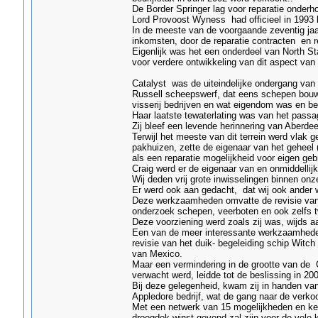
De Border Springer lag voor reparatie onderh
Lord Provoost Wyness had officieel in 1993 
In de meeste van de voorgaande zeventig jaa
inkomsten, door de reparatie contracten en 
Eigenlijk was het een onderdeel van North St
voor verdere ontwikkeling van dit aspect van
Catalyst was de uiteindelijke ondergang van
Russell scheepswerf, dat eens schepen bouw
visserij bedrijven en wat eigendom was en be
Haar laatste tewaterlating was van het passag
Zij bleef een levende herinnering van Aberde
Terwijl het meeste van dit terrein werd vlak
pakhuizen, zette de eigenaar van het geheel 
als een reparatie mogelijkheid voor eigen geb
Craig werd er de eigenaar van en onmiddelli
Wij deden vrij grote inwisselingen binnen o
Er werd ook aan gedacht, dat wij ook ander 
Deze werkzaamheden omvatte de revisie van d
onderzoek schepen, veerboten en ook zelfs t
Deze voorziening werd zoals zij was, wijds 
Een van de meer interessante werkzaamheden
revisie van het duik- begeleiding schip Wit
van Mexico.
Maar een vermindering in de grootte van de 
verwacht werd, leidde tot de beslissing in 2
Bij deze gelegenheid, kwam zij in handen va
Appledore bedrijf, wat de gang naar de verko
Met een netwerk van 15 mogelijkheden en ker
droogdok winst gevend zal zijn voor de vele 