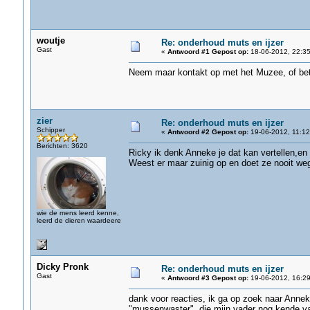
woutje
Re: onderhoud muts en ijzer
Gast
«
Antwoord #1 Gepost op:
18-06-2012, 22:35
Neem maar kontakt op met het Muzee, of beter
zier
Re: onderhoud muts en ijzer
Schipper
«
Antwoord #2 Gepost op:
19-06-2012, 11:12
Berichten: 3620
Ricky ik denk Anneke je dat kan vertellen,en 
Weest er maar zuinig op en doet ze nooit we
wie de mens leerd kenne,
leerd de dieren waardeere
Dicky Pronk
Re: onderhoud muts en ijzer
Gast
«
Antwoord #3 Gepost op:
19-06-2012, 16:29
dank voor reacties, ik ga op zoek naar Anne
"mussenwaster", die mijn vader nog kende van