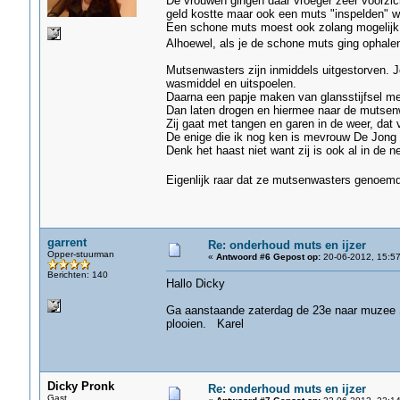
De vrouwen gingen daar vroeger zeer voorzic
geld kostte maar ook een muts "inspelden" 
Een schone muts moest ook zolang mogelijk 
Alhoewel, als je de schone muts ging ophalen
Mutsenwasters zijn inmiddels uitgestorven. Je
wasmiddel en uitspoelen.
Daarna een papje maken van glansstijfsel met
Dan laten drogen en hiermee naar de mutsen
Zij gaat met tangen en garen in de weer, dat v
De enige die ik nog ken is mevrouw De Jong u
Denk het haast niet want zij is ook al in de n
Eigenlijk raar dat ze mutsenwasters genoemd
garrent
Re: onderhoud muts en ijzer
Opper-stuurman
«
Antwoord #6 Gepost op:
20-06-2012, 15:57
Berichten: 140
Hallo Dicky
Ga aanstaande zaterdag de 23e naar muzee S
plooien. Karel
Dicky Pronk
Re: onderhoud muts en ijzer
Gast