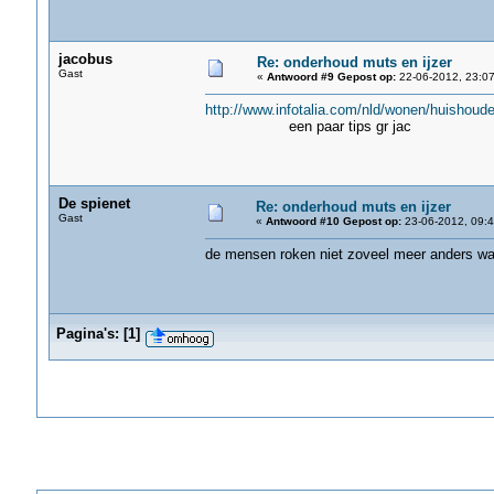
jacobus
Re: onderhoud muts en ijzer
Gast
«
Antwoord #9 Gepost op:
22-06-2012, 23:07
http://www.infotalia.com/nld/wonen/huishoud
een paar tips gr jac
De spienet
Re: onderhoud muts en ijzer
Gast
«
Antwoord #10 Gepost op:
23-06-2012, 09:4
de mensen roken niet zoveel meer anders was 
Pagina's:
[
1
]