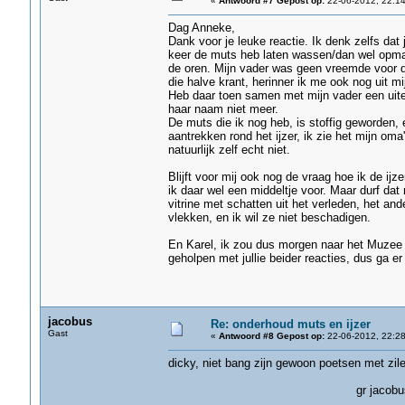
«
Antwoord #7 Gepost op:
22-06-2012, 22:14
Dag Anneke,
Dank voor je leuke reactie. Ik denk zelfs dat
keer de muts heb laten wassen/dan wel opmake
de oren. Mijn vader was geen vreemde voor d
die halve krant, herinner ik me ook nog uit mi
Heb daar toen samen met mijn vader een uite
haar naam niet meer.
De muts die ik nog heb, is stoffig geworden, 
aantrekken rond het ijzer, ik zie het mijn om
natuurlijk zelf echt niet.
Blijft voor mij ook nog de vraag hoe ik de ijz
ik daar wel een middeltje voor. Maar durf dat 
vitrine met schatten uit het verleden, het and
vlekken, en ik wil ze niet beschadigen.
En Karel, ik zou dus morgen naar het Muzee
geholpen met jullie beider reacties, dus ga e
jacobus
Re: onderhoud muts en ijzer
Gast
«
Antwoord #8 Gepost op:
22-06-2012, 22:28
dicky, niet bang zijn gewoon poetsen met zile
gr jacobus