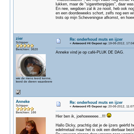
lukken, maar de "sigarettenpijpjes", daar wa
En nee, wegdoen zal ik ze nooit, heb ook no
en een doordeweeks schort, zelfs nog een wit
trots op mijn Scheveningse afkomst, en hoew
zier
Re: onderhoud muts en ijzer
Schipper
«
Antwoord #4 Gepost op:
19-06-2012, 17:04
Berichten: 3620
Anneke vind je op café-PLUK DE DAG.
wie de mens leerd kenne,
leerd de dieren waardeere
Anneke
Re: onderhoud muts en ijzer
Schipper
«
Antwoord #5 Gepost op:
20-06-2012, 11:07
Berichten: 166
Hier ben ik, joehoeeeeee...!!!
Hallo Dicky, prachtig dat je de ijzers geërfd
edelmetaal maar het is ook een dierbaar bezit