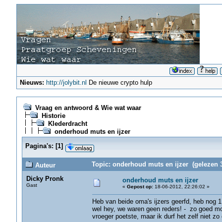
Nieuws:
http://jolybit.nl
De nieuwe crypto hulp
Vraag en antwoord & Wie wat waar
Historie
Klederdracht
onderhoud muts en ijzer
Pagina's:
[
1
]
Topic: onderhoud muts en ijzer (gelezen 
Auteur
Dicky Pronk
onderhoud muts en ijzer
Gast
«
Gepost op:
18-06-2012, 22:26:02 »
Heb van beide oma's ijzers geerfd, heb nog 1
wel hey, we waren geen reders! - zo goed mog
vroeger poetste, maar ik durf het zelf niet zo