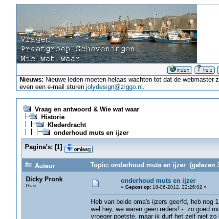
Nieuws:
Nieuwe leden moeten helaas wachten tot dat de webmaster ze a
even een e-mail sturen
jolydesign@ziggo.nl
.
Vraag en antwoord & Wie wat waar
Historie
Klederdracht
onderhoud muts en ijzer
Pagina's:
[
1
]
Topic: onderhoud muts en ijzer (gelezen 
Auteur
Dicky Pronk
onderhoud muts en ijzer
Gast
«
Gepost op:
18-06-2012, 22:26:02 »
Heb van beide oma's ijzers geerfd, heb nog 1
wel hey, we waren geen reders! - zo goed mog
vroeger poetste, maar ik durf het zelf niet zo