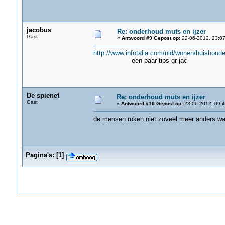
jacobus
Re: onderhoud muts en ijzer
Gast
«
Antwoord #9 Gepost op:
22-06-2012, 23:07
http://www.infotalia.com/nld/wonen/huishoud
een paar tips gr jac
De spienet
Re: onderhoud muts en ijzer
Gast
«
Antwoord #10 Gepost op:
23-06-2012, 09:4
de mensen roken niet zoveel meer anders was 
Pagina's:
[
1
]