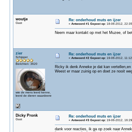
woutje
Re: onderhoud muts en ijzer
Gast
«
Antwoord #1 Gepost op:
18-06-2012, 22:35
Neem maar kontakt op met het Muzee, of beter
zier
Re: onderhoud muts en ijzer
Schipper
«
Antwoord #2 Gepost op:
19-06-2012, 11:12
Berichten: 3620
Ricky ik denk Anneke je dat kan vertellen,en 
Weest er maar zuinig op en doet ze nooit we
wie de mens leerd kenne,
leerd de dieren waardeere
Dicky Pronk
Re: onderhoud muts en ijzer
Gast
«
Antwoord #3 Gepost op:
19-06-2012, 16:29
dank voor reacties, ik ga op zoek naar Anne