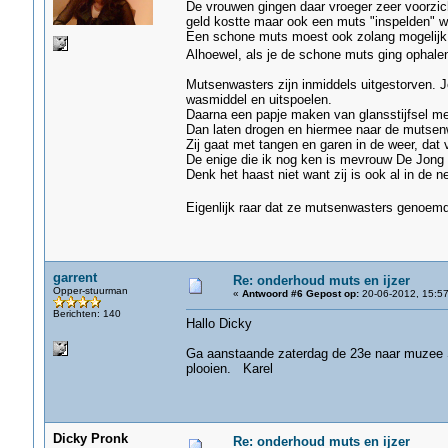
De vrouwen gingen daar vroeger zeer voorzic
geld kostte maar ook een muts "inspelden" 
Een schone muts moest ook zolang mogelijk 
Alhoewel, als je de schone muts ging ophalen
Mutsenwasters zijn inmiddels uitgestorven. Je
wasmiddel en uitspoelen.
Daarna een papje maken van glansstijfsel met
Dan laten drogen en hiermee naar de mutsen
Zij gaat met tangen en garen in de weer, dat v
De enige die ik nog ken is mevrouw De Jong u
Denk het haast niet want zij is ook al in de n
Eigenlijk raar dat ze mutsenwasters genoemd
garrent
Re: onderhoud muts en ijzer
Opper-stuurman
«
Antwoord #6 Gepost op:
20-06-2012, 15:57
Berichten: 140
Hallo Dicky
Ga aanstaande zaterdag de 23e naar muzee S
plooien. Karel
Dicky Pronk
Re: onderhoud muts en ijzer