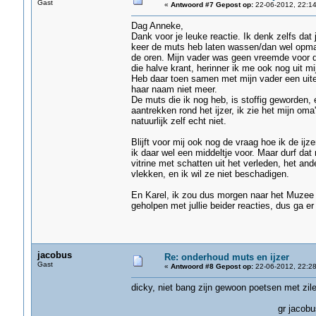
Gast
«
Antwoord #7 Gepost op:
22-06-2012, 22:14
Dag Anneke,
Dank voor je leuke reactie. Ik denk zelfs dat
keer de muts heb laten wassen/dan wel opmake
de oren. Mijn vader was geen vreemde voor d
die halve krant, herinner ik me ook nog uit mi
Heb daar toen samen met mijn vader een uite
haar naam niet meer.
De muts die ik nog heb, is stoffig geworden, 
aantrekken rond het ijzer, ik zie het mijn om
natuurlijk zelf echt niet.
Blijft voor mij ook nog de vraag hoe ik de ijz
ik daar wel een middeltje voor. Maar durf dat 
vitrine met schatten uit het verleden, het and
vlekken, en ik wil ze niet beschadigen.
En Karel, ik zou dus morgen naar het Muzee
geholpen met jullie beider reacties, dus ga e
jacobus
Re: onderhoud muts en ijzer
Gast
«
Antwoord #8 Gepost op:
22-06-2012, 22:28
dicky, niet bang zijn gewoon poetsen met zile
gr jacobus