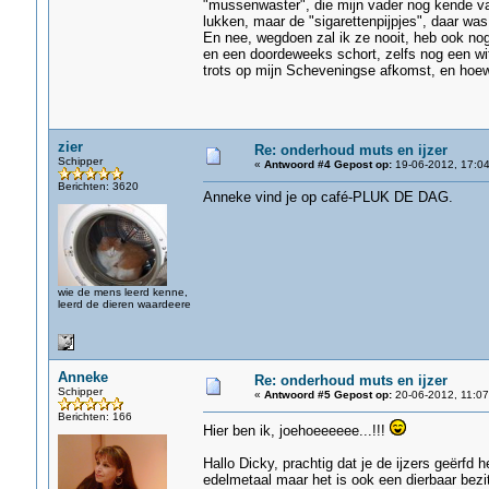
"mussenwaster", die mijn vader nog kende van
lukken, maar de "sigarettenpijpjes", daar wa
En nee, wegdoen zal ik ze nooit, heb ook no
en een doordeweeks schort, zelfs nog een wit
trots op mijn Scheveningse afkomst, en hoew
zier
Re: onderhoud muts en ijzer
Schipper
«
Antwoord #4 Gepost op:
19-06-2012, 17:04
Berichten: 3620
Anneke vind je op café-PLUK DE DAG.
wie de mens leerd kenne,
leerd de dieren waardeere
Anneke
Re: onderhoud muts en ijzer
Schipper
«
Antwoord #5 Gepost op:
20-06-2012, 11:07
Berichten: 166
Hier ben ik, joehoeeeeee...!!!
Hallo Dicky, prachtig dat je de ijzers geërfd
edelmetaal maar het is ook een dierbaar bezit