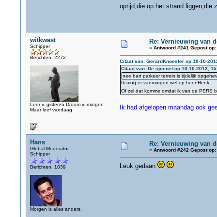
oprijd,die op het strand liggen,die
witkwast
Re: Vernieuwing van d
Schipper
«
Antwoord #241 Gepost op:
Berichten: 2272
Citaat van: GerardKnoester op 10-10-201
Citaat van: De spienet op 10-10-2012, 15
nee bart parkeer terrein is tijdelijk opgehe
Ik mog er vanmorgen wel op hoor Henk.
Of zel dat komme omdat ik van de PERS 
Leer v. gisteren Droom v. morgen
Ik had afgelopen maandag ook geen 
Maar leef vandaag
Hans
Re: Vernieuwing van d
Global Moderator
«
Antwoord #242 Gepost op:
Schipper
Leuk gedaan
Berichten: 1039
Morgen is alles anders.