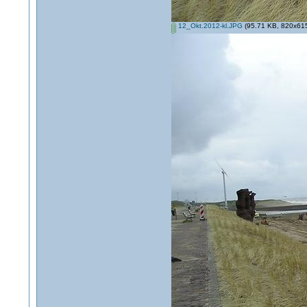
12_Okt.2012-kl.JPG
(95.71 KB, 820x615