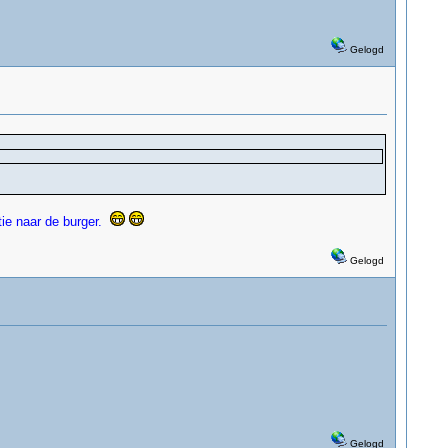
Gelogd
ie naar de burger.
Gelogd
Gelogd