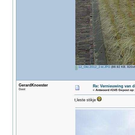
12_Okt.2012_2-kl.JPG
(88.92 KB, 820x6
GerardKnoester
Re: Vernieuwing van d
Gast
«
Antwoord #245 Gepost op:
t,leste stikje