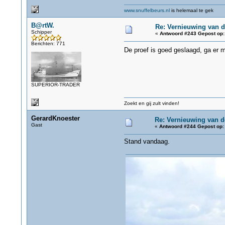
www.snuffelbeurs.nl
is helemaal te gek
B@rtW.
Re: Vernieuwing van d
Schipper
«
Antwoord #243 Gepost op:
Berichten: 771
De proef is goed geslaagd, ga er 
SUPERIOR-TRADER
Zoekt en gij zult vinden!
GerardKnoester
Re: Vernieuwing van d
Gast
«
Antwoord #244 Gepost op:
Stand vandaag.