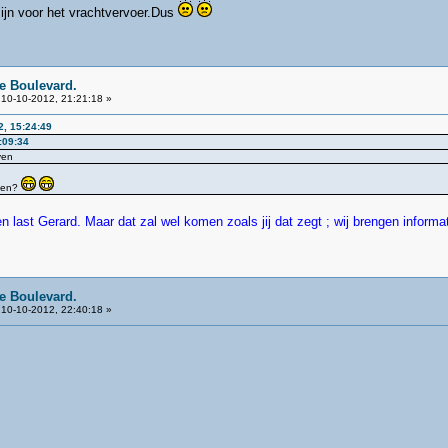
 zijn voor het vrachtvervoer.Dus
e Boulevard.
10-10-2012, 21:21:18 »
2, 15:24:49
:09:34
ven
ben?
last Gerard. Maar dat zal wel komen zoals jij dat zegt ; wij brengen informat
e Boulevard.
10-10-2012, 22:40:18 »