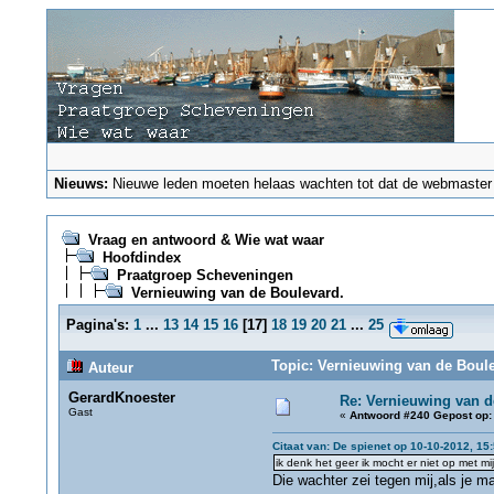
Nieuws:
Nieuwe leden moeten helaas wachten tot dat de webmaster ze
Vraag en antwoord & Wie wat waar
Hoofdindex
Praatgroep Scheveningen
Vernieuwing van de Boulevard.
Pagina's:
1
...
13
14
15
16
[
17
]
18
19
20
21
...
25
Topic: Vernieuwing van de Boule
Auteur
GerardKnoester
Re: Vernieuwing van d
Gast
«
Antwoord #240 Gepost op:
Citaat van: De spienet op 10-10-2012, 15
ik denk het geer ik mocht er niet op met mij
Die wachter zei tegen mij,als je ma