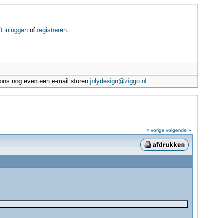
ft
inloggen
of
registreren
.
e ons nog even een e-mail sturen
jolydesign@ziggo.nl
.
« vorige
volgende »