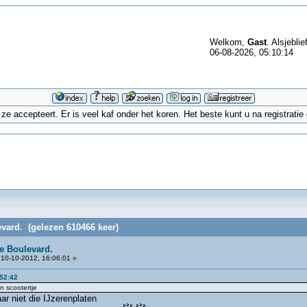
Welkom,
Gast
. Alsjeblie
06-08-2026, 05:10:14
 accepteert. Er is veel kaf onder het koren. Het beste kunt u na registrati
vard. (gelezen 610466 keer)
e Boulevard.
10-10-2012, 16:06:01 »
:52:42
n scootertje
ar niet die IJzerenplaten