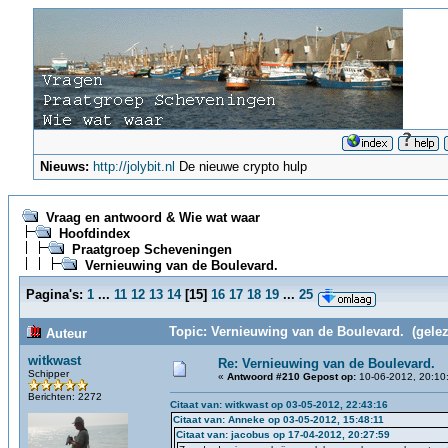
Nieuws:
http://jolybit.nl
De nieuwe crypto hulp
Vraag en antwoord & Wie wat waar
Hoofdindex
Praatgroep Scheveningen
Vernieuwing van de Boulevard.
Pagina's:
1
...
11
12
13
14
[
15
]
16
17
18
19
...
25
Topic: Vernieuwing van de Boulevard. (gelez
Auteur
witkwast
Re: Vernieuwing van de Boulevard.
Schipper
«
Antwoord #210 Gepost op:
10-06-2012, 20:10
Berichten: 2272
Citaat van: witkwast op 03-05-2012, 22:43:16
Citaat van: Anneke op 03-05-2012, 15:48:11
Citaat van: jacobus op 17-04-2012, 20:27:59