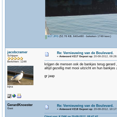
b17.JPG
(52.76 KB, 640x480 - bekeken 1749 keer.)
jacobcramer
Re: Vernieuwing van de Boulevard.
Schipper
«
Antwoord #217 Gepost op:
20-08-2012, 09:28
Berichten: 1246
krijgen de mensen ook de bankjes terug gerard 
altijd gezellig met mooi uitzicht en hun bankjes z
gr jaap
bijna
GerardKnoester
Re: Vernieuwing van de Boulevard.
Gast
«
Antwoord #218 Gepost op:
20-08-2012, 10:17
Citaat van: K DAK op 20-08-2012, 08:47:42