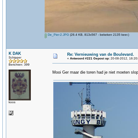
De_Pier-2.JPG
(26.4 KB, 813x567 - bekeken 2135 keer.)
K DAK
Re: Vernieuwing van de Boulevard.
Schipper
«
Antwoord #221 Gepost op:
20-08-2012, 16:20
Berichten: 399
Mooi Ger maar die toren had je niet moeten slo
koos