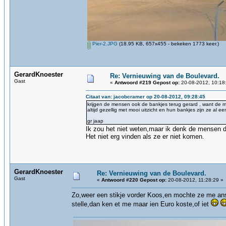
Pier-2.JPG
(18.95 KB, 657x455 - bekeken 1773 keer.)
GerardKnoester
Re: Vernieuwing van de Boulevard.
Gast
«
Antwoord #219 Gepost op:
20-08-2012, 10:18
Citaat van: jacobcramer op 20-08-2012, 09:28:45
krijgen de mensen ook de bankjes terug gerard , want de m
altijd gezellig met mooi uitzicht en hun bankjes zijn ze al een 
gr jaap
Ik zou het niet weten,maar ik denk de mensen 
Het niet erg vinden als ze er niet komen.
GerardKnoester
Re: Vernieuwing van de Boulevard.
Gast
«
Antwoord #220 Gepost op:
20-08-2012, 11:28:29 »
Zo,weer een stikje vorder Koos,en mochte ze me an
stelle,dan ken et me maar ien Euro koste,of iet