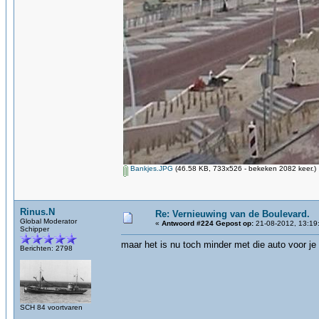
Bankjes.JPG
(46.58 KB, 733x526 - bekeken 2082 keer.)
Rinus.N
Re: Vernieuwing van de Boulevard.
Global Moderator
«
Antwoord #224 Gepost op:
21-08-2012, 13:19
Schipper
maar het is nu toch minder met die auto voor je
Berichten: 2798
SCH 84 voortvaren