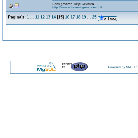
Eens gevaren Altijd Gevaren
http://www.scheveningen-haven.nl/
Pagina's:
1
...
11
12
13
14
[
15
]
16
17
18
19
...
25
Powered by SMF 1.1