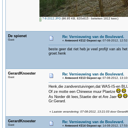
7-8-2012.JPG
(96.95 KB, 820x615 - bekeken 1812 keer.)
De spienet
Re: Vernieuwing van de Boulevard.
Gast
«
Antwoord #212 Gepost op:
07-08-2012, 12:52
beste geer dat riet heb je veel profijt van als he
groet.henk
GerardKnoester
Re: Vernieuwing van de Boulevard.
Gast
«
Antwoord #213 Gepost op:
07-08-2012, 13:10
Henk,die zandverstuivingen,dat WAS-IS-en BL
Of ze motte een Chineese muur Plaetze
As Norder dit lees,Staetie der et Are Jaer
Gr:Gerard.
«
Laatste verandering: 07-08-2012, 13:21:03 door Gerard
GerardKnoester
Re: Vernieuwing van de Boulevard.
Gast
«
Antwoord #214 Gepost op:
14-08-2012, 17:53