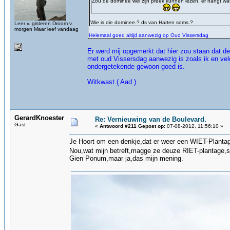
Zou de dominee wel zijn preek kunnen lezen, er hangt wat
Wie is die dominee.? ds van Harten soms.?
Leer v. gisteren Droom v.
morgen Maar leef vandaag
Helemaal goed altijd aanwezig op Oud Vissersdag
Er werd mij opgemerkt dat hier zou staan dat de 
met oud Vissersdag aanwezig is zoals ik en ve
ondergetekende gewoon goed is.
Witkwast ( Aad )
GerardKnoester
Re: Vernieuwing van de Boulevard.
Gast
«
Antwoord #211 Gepost op:
07-08-2012, 11:56:10 »
Je Hoort om een denkje,dat er weer een WIET-Plantag
Nou,wat mijn betreft,magge ze deuze RIET-plantage,
Gien Ponum,maar ja,das mijn mening.