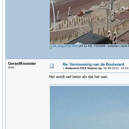
14_Aug.2012.JPG
(49.11 KB, 732x549 - bekeken 1836 k
GerardKnoester
Re: Vernieuwing van de Boulevard.
Gast
«
Antwoord #215 Gepost op:
16-08-2012, 16:04
Het wordt wel beter als dat het was.