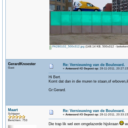
PA280102_500x312.jpg
(148.14 KB, 500x312 - bekeken 
GerardKnoester
Re: Vernieuwing van de Boulevard.
Gast
«
Antwoord #2 Gepost op:
28-11-2011, 20:27:15
Hi Bert.
Komt dat dan in die muren te staan,of erboven,
Gr:Gerard.
Maart
Re: Vernieuwing van de Boulevard.
Schipper
«
Antwoord #3 Gepost op:
28-11-2011, 20:33:15
Berichten: 753
Die trap lik wel een omgelazerde hijskraan
wa