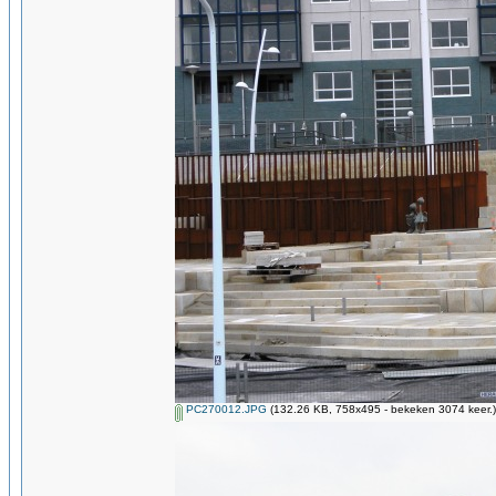
PC270012.JPG
(132.26 KB, 758x495 - bekeken 3074 keer.)