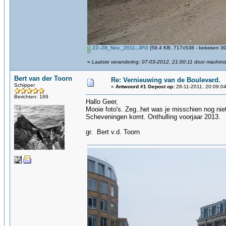
22--28_Nov._2011-.JPG
(59.4 KB, 717x538 - bekeken 30
«
Laatste verandering: 07-03-2012, 21:00:11 door machinis
Bert van der Toorn
Re: Vernieuwing van de Boulevard.
Schipper
«
Antwoord #1 Gepost op:
28-11-2011, 20:09:04
Berichten: 169
Hallo Geer,
Mooie foto's. Zeg..het was je misschien nog ni
Scheveningen komt. Onthulling voorjaar 2013.
gr. Bert v.d. Toorn