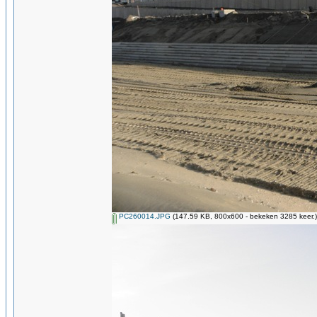
PC260014.JPG
(147.59 KB, 800x600 - bekeken 3285 keer.)