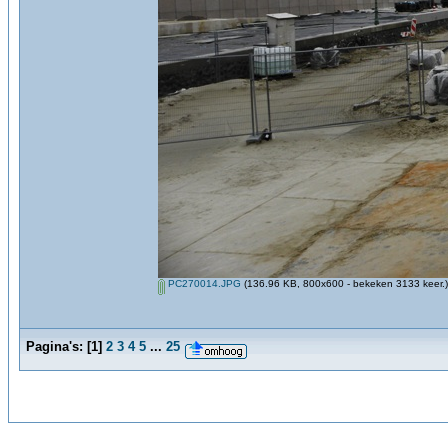
PC270014.JPG
(136.96 KB, 800x600 - bekeken 3133 keer.)
Pagina's:
[
1
]
2
3
4
5
...
25