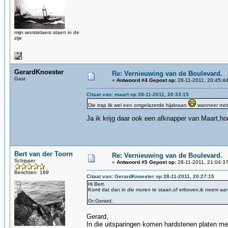
mijn worstelaers staen in de
zije
GerardKnoester
Re: Vernieuwing van de Boulevard.
Gast
«
Antwoord #4 Gepost op:
28-11-2011, 20:45:44
Citaat van: maart op 28-11-2011, 20:33:15
Die trap lik wel een omgelazerde hijskraan
wanneer mot 
Ja ik krijg daar ook een afknapper van Maart,ho
Bert van der Toorn
Re: Vernieuwing van de Boulevard.
Schipper
«
Antwoord #5 Gepost op:
28-11-2011, 21:04:37
Berichten: 169
Citaat van: GerardKnoester op 28-11-2011, 20:27:15
Hi Bert.
Komt dat dan in die muren te staan,of erboven,ik neem aan
Gr:Gerard.
Gerard,
In die uitsparingen komen hardstenen platen m