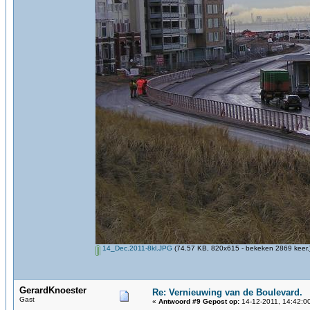
14_Dec.2011-8kl.JPG
(74.57 KB, 820x615 - bekeken 2869 keer.
GerardKnoester
Re: Vernieuwing van de Boulevard.
Gast
«
Antwoord #9 Gepost op:
14-12-2011, 14:42:0