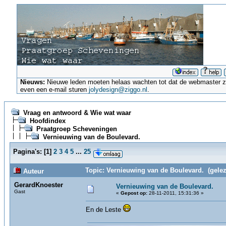
Nieuws:
Nieuwe leden moeten helaas wachten tot dat de webmaster ze a
even een e-mail sturen
jolydesign@ziggo.nl
.
Vraag en antwoord & Wie wat waar
Hoofdindex
Praatgroep Scheveningen
Vernieuwing van de Boulevard.
Pagina's:
[
1
]
2
3
4
5
...
25
Topic: Vernieuwing van de Boulevard. (gelez
Auteur
GerardKnoester
Vernieuwing van de Boulevard.
Gast
«
Gepost op:
28-11-2011, 15:31:36 »
En de Leste