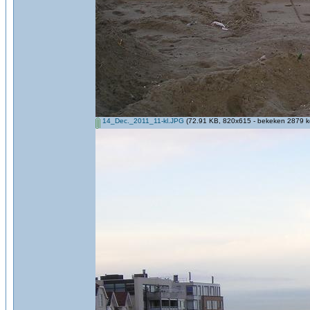
14_Dec._2011_11-kl.JPG
(72.91 KB, 820x615 - bekeken 2879 ke