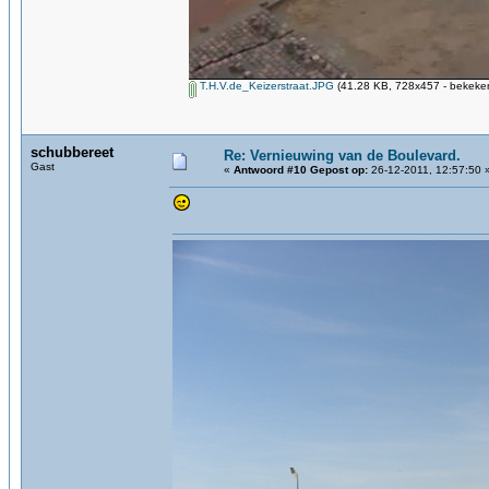
T.H.V.de_Keizerstraat.JPG
(41.28 KB, 728x457 - bekeken
schubbereet
Re: Vernieuwing van de Boulevard.
Gast
«
Antwoord #10 Gepost op:
26-12-2011, 12:57:50 