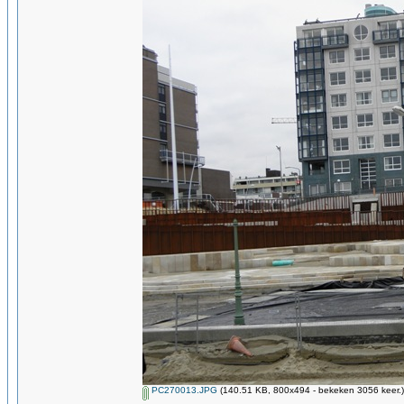
PC270013.JPG
(140.51 KB, 800x494 - bekeken 3056 keer.)