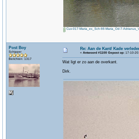
Cux-017-Maria_ex_Sch-66-Maria_Od-7-Adrianus_Vl
Post Boy
Re: Aan de Kant/ Kade verlede
Schipper
«
Antwoord #1100 Gepost op:
17-10-201
Berichten: 1317
Wat ligt er zo aan de overkant.
Dirk.