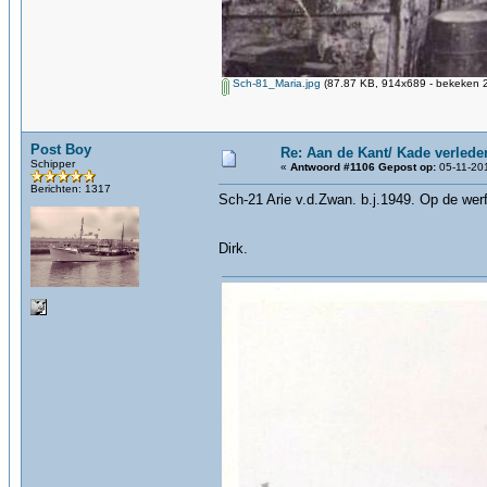
Sch-81_Maria.jpg
(87.87 KB, 914x689 - bekeken 2
Post Boy
Re: Aan de Kant/ Kade verlede
Schipper
«
Antwoord #1106 Gepost op:
05-11-201
Berichten: 1317
Sch-21 Arie v.d.Zwan. b.j.1949. Op de werf 
Dirk.