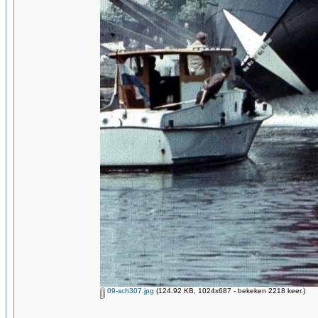
09-sch307.jpg
(124.92 KB, 1024x687 - bekeken 2218 keer.)