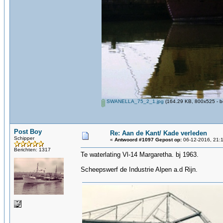
SWANELLA_75_2_1.jpg
(164.29 KB, 800x525 - b
Post Boy
Re: Aan de Kant/ Kade verleden
Schipper
«
Antwoord #1097 Gepost op:
06-12-2016, 21:1
Berichten: 1317
Te waterlating Vl-14 Margaretha. bj 1963.
Scheepswerf de Industrie Alpen a.d Rijn.