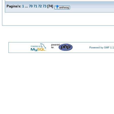
Pagina's:
1
...
70
71
72
73
[
74
]
Powered by SMF 1.1