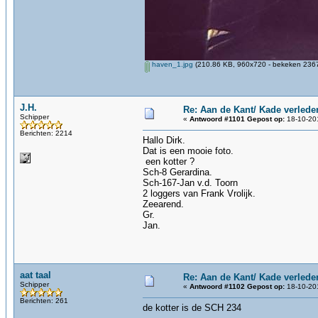
haven_1.jpg
(210.86 KB, 960x720 - bekeken 2367
J.H.
Re: Aan de Kant/ Kade verlede
Schipper
«
Antwoord #1101 Gepost op:
18-10-201
Berichten: 2214
Hallo Dirk.
Dat is een mooie foto.
een kotter ?
Sch-8 Gerardina.
Sch-167-Jan v.d. Toorn
2 loggers van Frank Vrolijk.
Zeearend.
Gr.
Jan.
aat taal
Re: Aan de Kant/ Kade verlede
Schipper
«
Antwoord #1102 Gepost op:
18-10-201
Berichten: 261
de kotter is de SCH 234