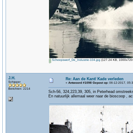
Scheepswerf_De_Industrie-104.jpg
(127.24 KB, 1000x720 
J.H.
Re: Aan de Kant/ Kade verleden
Schipper
«
Antwoord #1098 Gepost op:
06-12-2017, 05:3
Berichten: 2214
Sch-56, 324,223,39, 305, in Peterhead omstreek
En natuurlijk allemaal weer naar de bioscoop , acht