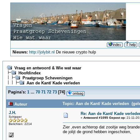
Nieuws:
http://jolybit.nl
De nieuwe crypto hulp
Vraag en antwoord & Wie wat waar
Hoofdindex
Praatgroep Scheveningen
Aan de Kant/ Kade verleden
Pagina's:
1
...
70
71
72
73
[
74
]
Topic: Aan de Kant/ Kade verleden (gel
Auteur
J.H.
Re: Aan de Kant/ Kade verlede
Schipper
«
Antwoord #1095 Gepost op:
21-11-201
Berichten: 2214
Zier ,even achterop dat zooitje weg brand
de jolijt de grond hebben ingeschoten,