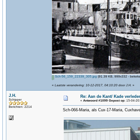
Sch-56_159_22339_305.jpg
(91.39 KB, 999x332 - bekeke
«
Laatste verandering: 10-12-2017, 04:10:20 door J.H.
»
J.H.
Re: Aan de Kant/ Kade verlede
Schipper
«
Antwoord #1099 Gepost op:
15-04-201
Berichten: 2214
Sch-066-Maria, als Cux-17-Maria, Cuxhave