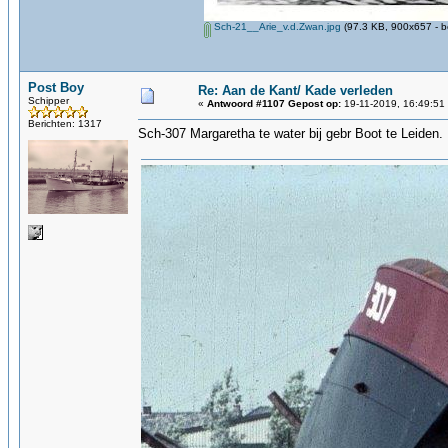
Sch-21__Arie_v.d.Zwan.jpg
(97.3 KB, 900x657 - b
Post Boy
Re: Aan de Kant/ Kade verleden
Schipper
«
Antwoord #1107 Gepost op:
19-11-2019, 16:49:51
Berichten: 1317
Sch-307 Margaretha te water bij gebr Boot te Leiden.