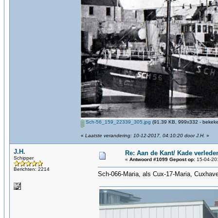
Sch-56_159_22339_305.jpg
(91.39 KB, 999x332 - bekeke
«
Laatste verandering: 10-12-2017, 04:10:20 door J.H.
»
J.H.
Re: Aan de Kant/ Kade verlede
Schipper
«
Antwoord #1099 Gepost op:
15-04-201
Berichten: 2214
Sch-066-Maria, als Cux-17-Maria, Cuxhave