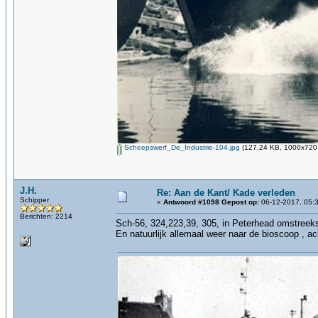
Scheepswerf_De_Industrie-104.jpg
(127.24 KB, 1000x720 
J.H.
Re: Aan de Kant/ Kade verleden
Schipper
«
Antwoord #1098 Gepost op:
06-12-2017, 05:3
Berichten: 2214
Sch-56, 324,223,39, 305, in Peterhead omstreek
En natuurlijk allemaal weer naar de bioscoop , acht