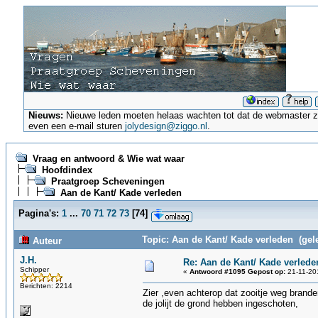
Nieuws:
Nieuwe leden moeten helaas wachten tot dat de webmaster ze a
even een e-mail sturen
jolydesign@ziggo.nl
.
Vraag en antwoord & Wie wat waar
Hoofdindex
Praatgroep Scheveningen
Aan de Kant/ Kade verleden
Pagina's:
1
...
70
71
72
73
[
74
]
Topic: Aan de Kant/ Kade verleden (gel
Auteur
J.H.
Re: Aan de Kant/ Kade verlede
Schipper
«
Antwoord #1095 Gepost op:
21-11-201
Berichten: 2214
Zier ,even achterop dat zooitje weg brand
de jolijt de grond hebben ingeschoten,