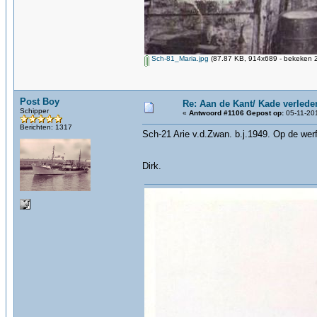
Sch-81_Maria.jpg
(87.87 KB, 914x689 - bekeken 2
Post Boy
Re: Aan de Kant/ Kade verlede
Schipper
«
Antwoord #1106 Gepost op:
05-11-201
Berichten: 1317
Sch-21 Arie v.d.Zwan. b.j.1949. Op de werf 
Dirk.