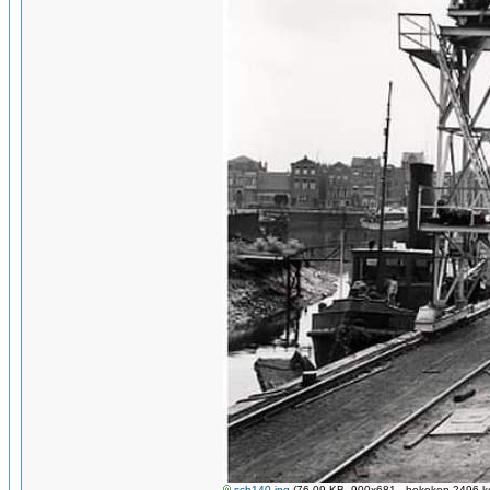
sch140.jpg
(76.09 KB, 900x681 - bekeken 2496 ke