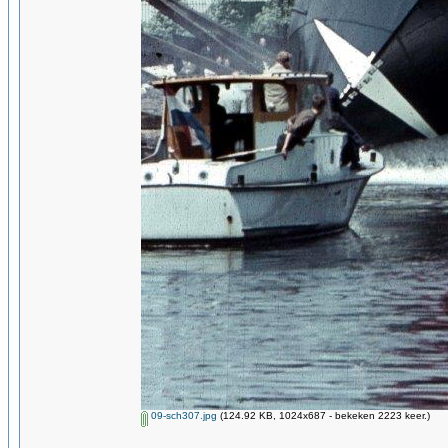
09-sch307.jpg
(124.92 KB, 1024x687 - bekeken 2223 keer.)