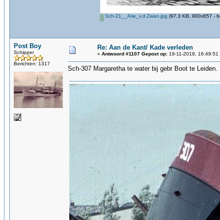
Sch-21__Arie_v.d.Zwan.jpg
(97.3 KB, 900x657 - b
Post Boy
Re: Aan de Kant/ Kade verleden
Schipper
«
Antwoord #1107 Gepost op:
19-11-2019, 16:49:51
Berichten: 1317
Sch-307 Margaretha te water bij gebr Boot te Leiden.