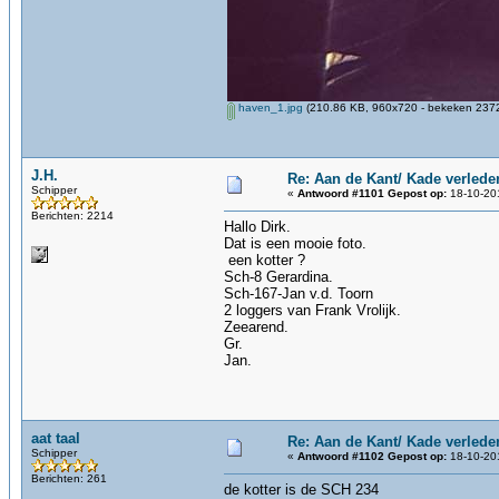
haven_1.jpg
(210.86 KB, 960x720 - bekeken 2372
J.H.
Re: Aan de Kant/ Kade verlede
Schipper
«
Antwoord #1101 Gepost op:
18-10-201
Berichten: 2214
Hallo Dirk.
Dat is een mooie foto.
een kotter ?
Sch-8 Gerardina.
Sch-167-Jan v.d. Toorn
2 loggers van Frank Vrolijk.
Zeearend.
Gr.
Jan.
aat taal
Re: Aan de Kant/ Kade verlede
Schipper
«
Antwoord #1102 Gepost op:
18-10-201
Berichten: 261
de kotter is de SCH 234