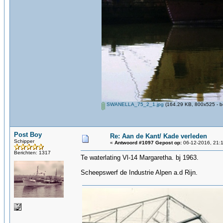
SWANELLA_75_2_1.jpg
(164.29 KB, 800x525 - b
Post Boy
Re: Aan de Kant/ Kade verleden
Schipper
«
Antwoord #1097 Gepost op:
06-12-2016, 21:1
Berichten: 1317
Te waterlating Vl-14 Margaretha. bj 1963.
Scheepswerf de Industrie Alpen a.d Rijn.