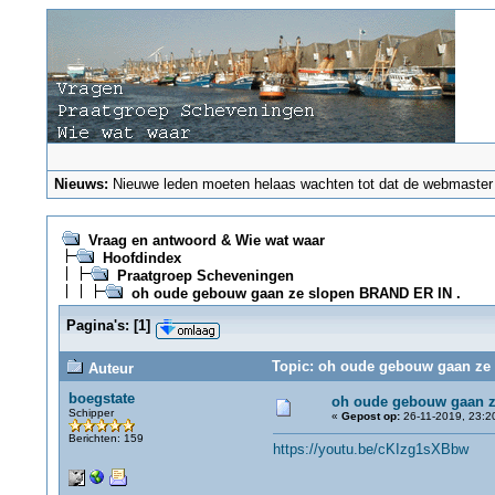
Nieuws:
Nieuwe leden moeten helaas wachten tot dat de webmaster ze
Vraag en antwoord & Wie wat waar
Hoofdindex
Praatgroep Scheveningen
oh oude gebouw gaan ze slopen BRAND ER IN .
Pagina's:
[
1
]
Topic: oh oude gebouw gaan ze 
Auteur
boegstate
oh oude gebouw gaan z
Schipper
«
Gepost op:
26-11-2019, 23:2
Berichten: 159
https://youtu.be/cKIzg1sXBbw