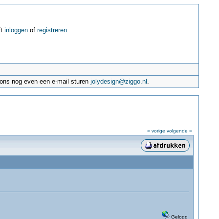
ft
inloggen
of
registreren
.
e ons nog even een e-mail sturen
jolydesign@ziggo.nl
.
« vorige
volgende »
Gelogd