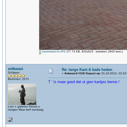
trammelant-kl.JPG
(77.73 KB, 820x615 - bekeken 2843 keer.)
witkwast
Re: langs Kant & kade heden
Schipper
«
Antwoord #118 Gepost op:
01-10-2012, 22:10
Berichten: 2272
T ' ís maar goed dat ut gien kantjes benne !
Leer v. gisteren Droom v.
morgen Maar leef vandaag