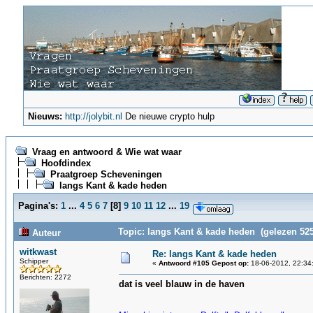
Nieuws:
http://jolybit.nl
De nieuwe crypto hulp
Vraag en antwoord & Wie wat waar
Hoofdindex
Praatgroep Scheveningen
langs Kant & kade heden
Pagina's:
1
...
4
5
6
7
[
8
]
9
10
11
12
...
19
Topic: langs Kant & kade heden (gelezen 525
Auteur
witkwast
Re: langs Kant & kade heden
Schipper
«
Antwoord #105 Gepost op:
18-06-2012, 22:34
Berichten: 2272
dat is veel blauw in de haven