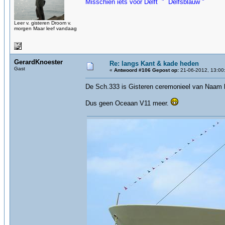
Misschien iets voor Delft " Delfsblauw "
Leer v. gisteren Droom v.
morgen Maar leef vandaag
GerardKnoester
Re: langs Kant & kade heden
Gast
«
Antwoord #106 Gepost op:
21-06-2012, 13:00
De Sch.333 is Gisteren ceremonieel van Naam 
Dus geen Oceaan V11 meer.