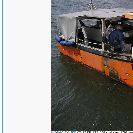
2-8-2012-3.JPG
(78.92 KB, 717x538 - bekeken 2762 keer