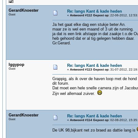
GerardKnoester
Re: langs Kant & kade heden
Gast
«
Antwoord #112 Gepost op:
22-06-2012, 12:53
Ja het gaat elke dag een stukje beter An.
maar ze is wel een maand of 3 uit de running.
ja dat is een link afstapje in dat zaakje t.o.de 
heb gehoord dat er al tig gelegen hebben daar.
Gr.Gerard.
Iggypop
Re: langs Kant & kade heden
Gast
«
Antwoord #113 Gepost op:
31-07-2012, 22:19
Grappig, als ik over de haven loop met de hond 
dit forum.
Dat moet een hele snelle camera zijn of Jacobu
Zijn wel allemaal zuiver.
GerardKnoester
Re: langs Kant & kade heden
Gast
«
Antwoord #114 Gepost op:
02-08-2012, 15:35
De UK 98,bijkant net zo braed as dattie lang is