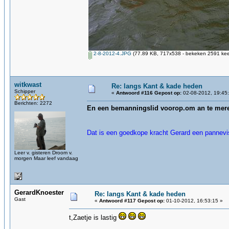
2-8-2012-4.JPG
(77.89 KB, 717x538 - bekeken 2591 keer
witkwast
Re: langs Kant & kade heden
Schipper
«
Antwoord #116 Gepost op:
02-08-2012, 19:45
Berichten: 2272
En een bemanningslid voorop.om an te mer
Dat is een goedkope kracht Gerard een pannevi
Leer v. gisteren Droom v.
morgen Maar leef vandaag
GerardKnoester
Re: langs Kant & kade heden
Gast
«
Antwoord #117 Gepost op:
01-10-2012, 16:53:15 »
t,Zaetje is lastig