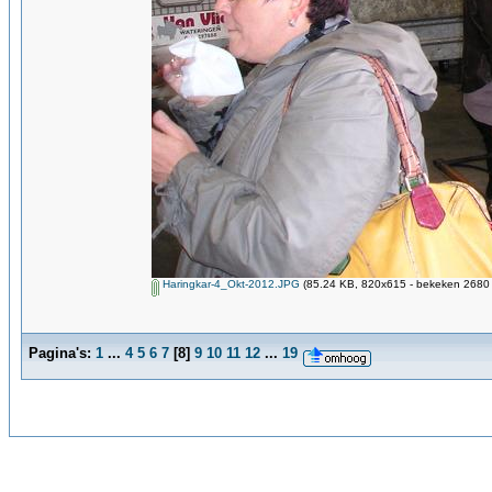
Haringkar-4_Okt-2012.JPG
(85.24 KB, 820x615 - bekeken 2680 
Pagina's:
1
...
4
5
6
7
[
8
]
9
10
11
12
...
19