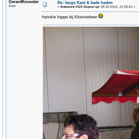
GerardKnoester
Re: langs Kant & kade heden
Gast
«
Antwoord #119 Gepost op:
06-10-2012, 21:58:01 »
harinkie happe bij Kloosterboer