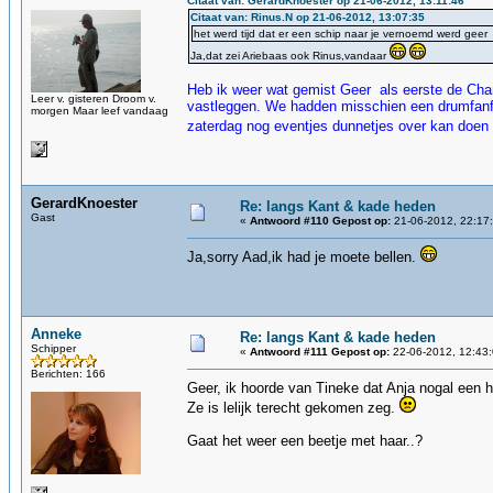
Citaat van: GerardKnoester op 21-06-2012, 13:11:46
Citaat van: Rinus.N op 21-06-2012, 13:07:35
het werd tijd dat er een schip naar je vernoemd werd geer
Ja,dat zei Ariebaas ook Rinus,vandaar
Heb ik weer wat gemist Geer als eerste de Cha
Leer v. gisteren Droom v.
vastleggen. We hadden misschien een drumfanfar
morgen Maar leef vandaag
zaterdag nog eventjes dunnetjes over kan doe
GerardKnoester
Re: langs Kant & kade heden
Gast
«
Antwoord #110 Gepost op:
21-06-2012, 22:17
Ja,sorry Aad,ik had je moete bellen.
Anneke
Re: langs Kant & kade heden
Schipper
«
Antwoord #111 Gepost op:
22-06-2012, 12:43:
Berichten: 166
Geer, ik hoorde van Tineke dat Anja nogal een 
Ze is lelijk terecht gekomen zeg.
Gaat het weer een beetje met haar..?