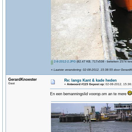
2-8-2012-2.JPG
(82.47 KB, 717x538 - bekeken 2574 keer
«
Laatste verandering: 02-08-2012, 15:38:55 door Gerard
GerardKnoester
Re: langs Kant & kade heden
Gast
«
Antwoord #115 Gepost op:
02-08-2012, 15:36
En een bemanningslid voorop.om an te mere