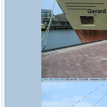
Sch.333_Pers.JPG
(56.48 KB, 717x538 - bekeken 2534 k