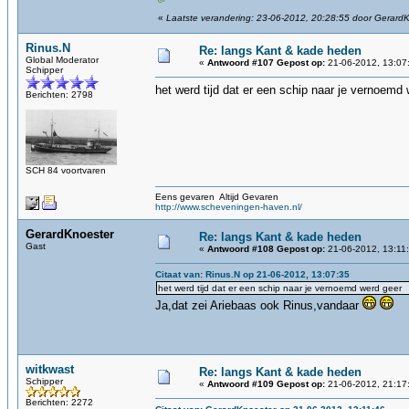
«
Laatste verandering: 23-06-2012, 20:28:55 door Gerard
Rinus.N
Re: langs Kant & kade heden
Global Moderator
«
Antwoord #107 Gepost op:
21-06-2012, 13:07
Schipper
het werd tijd dat er een schip naar je vernoemd
Berichten: 2798
SCH 84 voortvaren
Eens gevaren Altijd Gevaren
http://www.scheveningen-haven.nl/
GerardKnoester
Re: langs Kant & kade heden
Gast
«
Antwoord #108 Gepost op:
21-06-2012, 13:11
Citaat van: Rinus.N op 21-06-2012, 13:07:35
het werd tijd dat er een schip naar je vernoemd werd geer
Ja,dat zei Ariebaas ook Rinus,vandaar
witkwast
Re: langs Kant & kade heden
Schipper
«
Antwoord #109 Gepost op:
21-06-2012, 21:17
Berichten: 2272