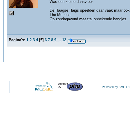
Was een kleine dansvloer.
De Haagse Haigs speelden daar vaak maar ook
The Motions.
Op zondagavond meestal onbekende bandjes.
Pagina's:
1
2
3
4
[
5
]
6
7
8
9
...
12
Powered by SMF 1.1