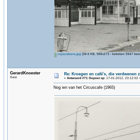
copacabana.jpg
(39.6 KB, 586x273 - bekeken 5947 keer
GerardKnoester
Re: Kroegen en café's, die verdwenen 
Gast
«
Antwoord #71 Gepost op:
17-01-2012, 23:12:02 
Nog ien van het Circuscafe (1965)