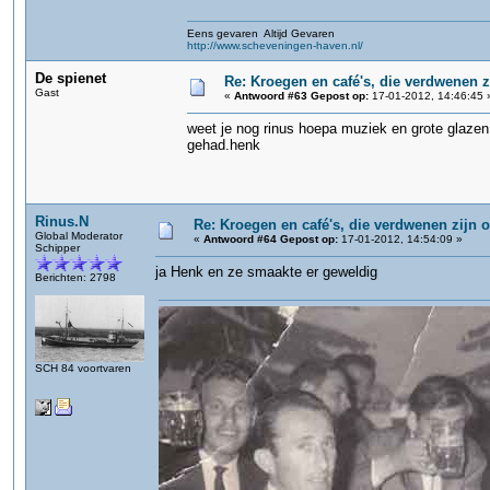
Eens gevaren Altijd Gevaren
http://www.scheveningen-haven.nl/
De spienet
Re: Kroegen en café's, die verdwenen 
Gast
«
Antwoord #63 Gepost op:
17-01-2012, 14:46:45 
weet je nog rinus hoepa muziek en grote glazen
gehad.henk
Rinus.N
Re: Kroegen en café's, die verdwenen zijn
Global Moderator
«
Antwoord #64 Gepost op:
17-01-2012, 14:54:09 »
Schipper
ja Henk en ze smaakte er geweldig
Berichten: 2798
SCH 84 voortvaren