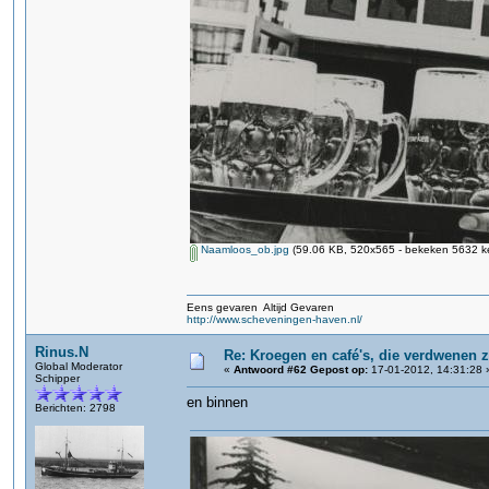
Naamloos_ob.jpg
(59.06 KB, 520x565 - bekeken 5632 ke
Eens gevaren Altijd Gevaren
http://www.scheveningen-haven.nl/
Rinus.N
Re: Kroegen en café's, die verdwenen 
Global Moderator
«
Antwoord #62 Gepost op:
17-01-2012, 14:31:28 
Schipper
en binnen
Berichten: 2798