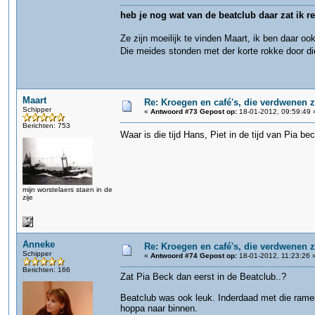
heb je nog wat van de beatclub daar zat ik r
Ze zijn moeilijk te vinden Maart, ik ben daar o
Die meides stonden met der korte rokke door di
Maart
Re: Kroegen en café's, die verdwenen 
Schipper
«
Antwoord #73 Gepost op:
18-01-2012, 09:59:49 
Berichten: 753
Waar is die tijd Hans, Piet in de tijd van Pia be
mijn worstelaers staen in de
zije
Anneke
Re: Kroegen en café's, die verdwenen 
Schipper
«
Antwoord #74 Gepost op:
18-01-2012, 11:23:26 
Berichten: 166
Zat Pia Beck dan eerst in de Beatclub..?
Beatclub was ook leuk. Inderdaad met die ramen
hoppa naar binnen.