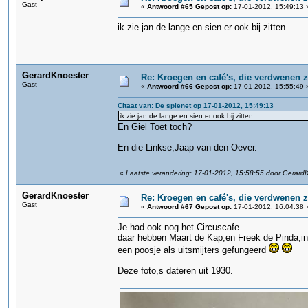
Gast
«
Antwoord #65 Gepost op:
17-01-2012, 15:49:13 
ik zie jan de lange en sien er ook bij zitten
GerardKnoester
Re: Kroegen en café's, die verdwenen 
Gast
«
Antwoord #66 Gepost op:
17-01-2012, 15:55:49 
Citaat van: De spienet op 17-01-2012, 15:49:13
ik zie jan de lange en sien er ook bij zitten
En Giel Toet toch?
En die Linkse,Jaap van den Oever.
«
Laatste verandering: 17-01-2012, 15:58:55 door Gerard
GerardKnoester
Re: Kroegen en café's, die verdwenen 
Gast
«
Antwoord #67 Gepost op:
17-01-2012, 16:04:38 
Je had ook nog het Circuscafe.
daar hebben Maart de Kap,en Freek de Pinda,i
een poosje als uitsmijters gefungeerd
Deze foto,s dateren uit 1930.