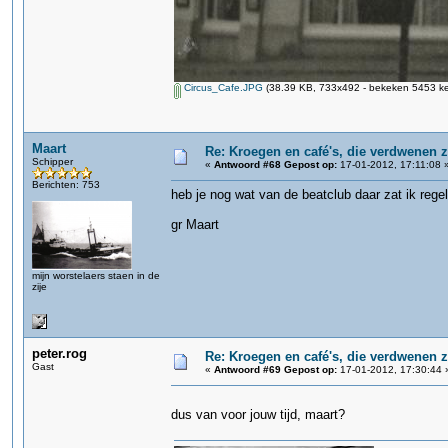
Circus_Cafe.JPG
(38.39 KB, 733x492 - bekeken 5453 ke
Maart
Re: Kroegen en café's, die verdwenen 
Schipper
«
Antwoord #68 Gepost op:
17-01-2012, 17:11:08 
Berichten: 753
heb je nog wat van de beatclub daar zat ik rege
gr Maart
mijn worstelaers staen in de
zije
peter.rog
Re: Kroegen en café's, die verdwenen 
Gast
«
Antwoord #69 Gepost op:
17-01-2012, 17:30:44 
dus van voor jouw tijd, maart?