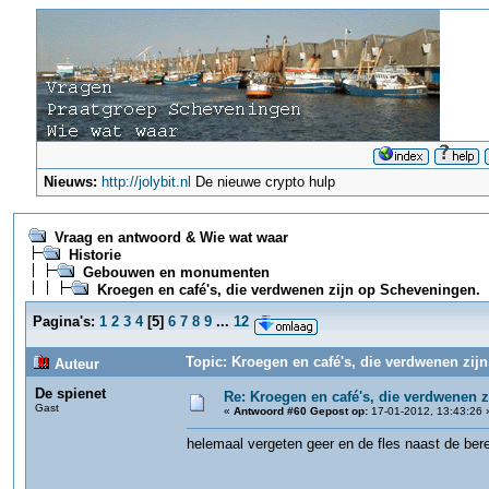
Nieuws:
http://jolybit.nl
De nieuwe crypto hulp
Vraag en antwoord & Wie wat waar
Historie
Gebouwen en monumenten
Kroegen en café's, die verdwenen zijn op Scheveningen.
Pagina's:
1
2
3
4
[
5
]
6
7
8
9
...
12
Topic: Kroegen en café's, die verdwenen zij
Auteur
De spienet
Re: Kroegen en café's, die verdwenen 
Gast
«
Antwoord #60 Gepost op:
17-01-2012, 13:43:26 
helemaal vergeten geer en de fles naast de ber