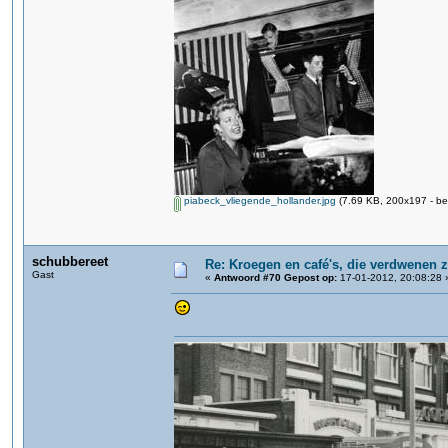
piabeck_vliegende_hollander.jpg
(7.69 KB, 200x197 - be
schubbereet
Re: Kroegen en café's, die verdwenen 
Gast
«
Antwoord #70 Gepost op:
17-01-2012, 20:08:28 