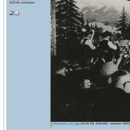
SCH 84 voortvaren
Naamloos_ob-2.jpg
(35.66 KB, 646x468 - bekeken 5694 