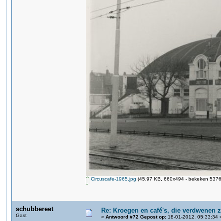
Circuscafe-1965.jpg
(45.97 KB, 660x494 - bekeken 5376 
schubbereet
Re: Kroegen en café's, die verdwenen 
Gast
«
Antwoord #72 Gepost op:
18-01-2012, 05:33:34 