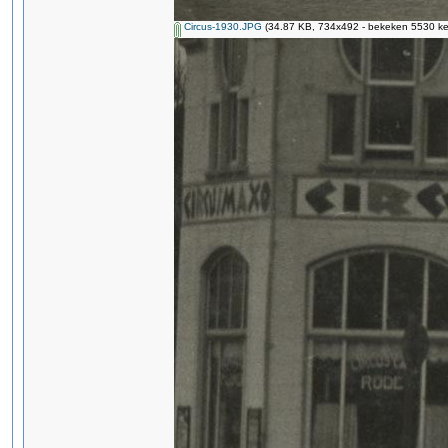
Circus-1930.JPG
(34.87 KB, 734x492 - bekeken 5530 kee