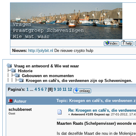
Nieuws:
http://jolybit.nl
De nieuwe crypto hulp
Vraag en antwoord & Wie wat waar
Historie
Gebouwen en monumenten
Kroegen en café's, die verdwenen zijn op Scheveningen.
Pagina's:
1
...
4
5
6
7
[
8
]
9
10
11
12
Topic: Kroegen en café's, die verdwenen 
Auteur
schubbereet
Re: Kroegen en café's, die verdwen
Gast
«
Antwoord #105 Gepost op:
27-01-2012, 17:4
Maarten Raats (Schelpenvisser) woonde e
Is dat dezelfde Maart die nou in de Molenijz