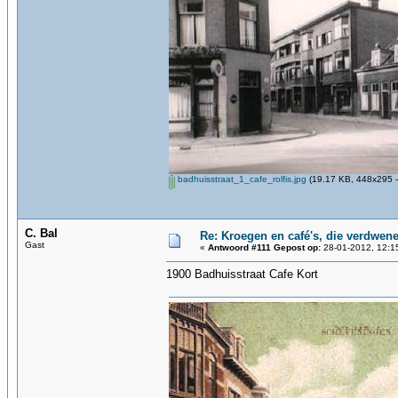
badhuisstraat_1_cafe_rolfis.jpg
(19.17 KB, 448x295 -
C. Bal
Re: Kroegen en café's, die verdwen
Gast
«
Antwoord #111 Gepost op:
28-01-2012, 12:1
1900 Badhuisstraat Cafe Kort