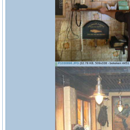
P1030898.JPG
(32.78 KB, 509x338 - bekeken 4451 k