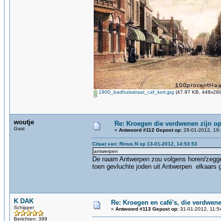
1900_badhuisstraat_caf_kort.jpg
(47.97 KB, 448x289
woutje
Re: Kroegen die verdwenen zijn o
Gast
«
Antwoord #112 Gepost op:
28-01-2012, 19:
Citaat van: Rinus.N op 13-01-2012, 14:53:53
antwerpen
De naam Antwerpen zou volgens horen/zeggen
toen gevluchte joden uit Antwerpen elkaars 
K DAK
Re: Kroegen en café's, die verdwen
Schipper
«
Antwoord #113 Gepost op:
31-01-2012, 11:5
Berichten: 399