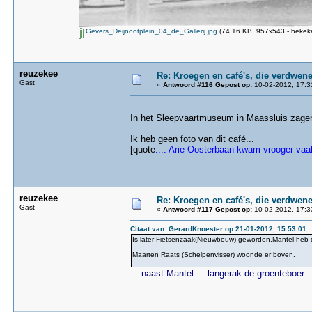
Gevers_Deijnootplein_04_de_Gallerij.jpg
(74.16 KB, 957x543 - bekeke
reuzekee
Re: Kroegen en café's, die verdwen
Gast
«
Antwoord #116 Gepost op:
10-02-2012, 17:3
In het Sleepvaartmuseum in Maassluis zagen
Ik heb geen foto van dit café...
[quote
.... Arie Oosterbaan kwam vrooger vaa
reuzekee
Re: Kroegen en café's, die verdwen
Gast
«
Antwoord #117 Gepost op:
10-02-2012, 17:3
Citaat van: GerardKnoester op 21-01-2012, 15:53:01
Is later Fietsenzaak(Nieuwbouw) geworden,Mantel heb d
Maarten Raats (Schelpenvisser) woonde er boven.
...
naast Mantel ... langerak de groenteboer
.