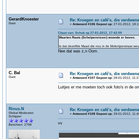
GerardKnoester
Re: Kroegen en café's, die verdwen
Gast
«
Antwoord #106 Gepost op:
27-01-2012, 18:1
Citaat van: Schub op 27-01-2012, 17:42:59
Maarten Raats (Schelpenvisser) woonde er boven.
Is dat dezelfde Maart die nou in de Molenijzerstraat w
Nee dat was z,n Oom.
C. Bal
Re: Kroegen en café's, die verdwen
Gast
«
Antwoord #107 Gepost op:
28-01-2012, 11:2
Luitjes er me moeten toch ook foto's in de o
Rinus.N
Re: Kroegen en café's, die verdwen
Global Moderator
«
Antwoord #108 Gepost op:
28-01-2012, 11:4
Schipper
vv
Berichten: 2798