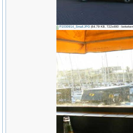
P1030914_Small.JPG
(64.79 KB, 722x480 - bekeken