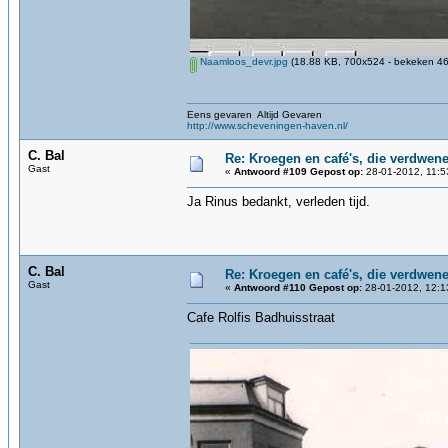
Naamloos_devr.jpg
(18.88 KB, 700x524 - bekeken 46
Eens gevaren Altijd Gevaren
http://www.scheveningen-haven.nl/
C. Bal
Re: Kroegen en café's, die verdwen
Gast
«
Antwoord #109 Gepost op:
28-01-2012, 11:5
Ja Rinus bedankt, verleden tijd.
C. Bal
Re: Kroegen en café's, die verdwen
Gast
«
Antwoord #110 Gepost op:
28-01-2012, 12:1
Cafe Rolfis Badhuisstraat