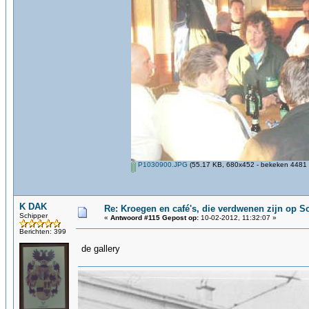
P1030900.JPG
(55.17 KB, 680x452 - bekeken 4481 k
K DAK
Re: Kroegen en café's, die verdwenen zijn op 
Schipper
«
Antwoord #115 Gepost op:
10-02-2012, 11:32:07 »
Berichten: 399
de gallery