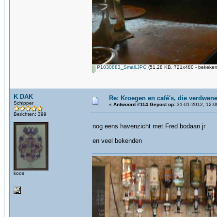
P1030883_Small.JPG
(51.28 KB, 721x480 - bekeken
K DAK
Re: Kroegen en café's, die verdwen
Schipper
«
Antwoord #114 Gepost op:
31-01-2012, 12:0
Berichten: 399
nog eens havenzicht met Fred bodaan jr
en veel bekenden
koos