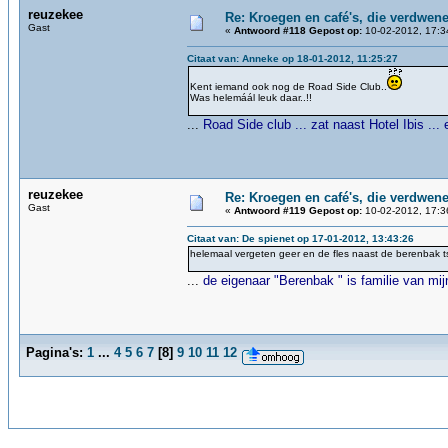
reuzekee
Re: Kroegen en café's, die verdwen
Gast
«
Antwoord #118 Gepost op:
10-02-2012, 17:3
Citaat van: Anneke op 18-01-2012, 11:25:27
Kent iemand ook nog de Road Side Club..
Was helemáál leuk daar..!!
...
Road Side club ... zat naast Hotel Ibis .
reuzekee
Re: Kroegen en café's, die verdwen
Gast
«
Antwoord #119 Gepost op:
10-02-2012, 17:3
Citaat van: De spienet op 17-01-2012, 13:43:26
helemaal vergeten geer en de fles naast de berenbak ts
...
de eigenaar "Berenbak " is familie van mij
Pagina's:
1
...
4
5
6
7
[
8
]
9
10
11
12