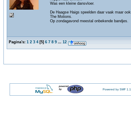
Was een kleine dansvloer.
De Haagse Haigs speelden daar vaak maar ook
The Motions.
Op zondagavond meestal onbekende bandjes.
Pagina's:
1
2
3
4
[
5
]
6
7
8
9
...
12
Powered by SMF 1.1