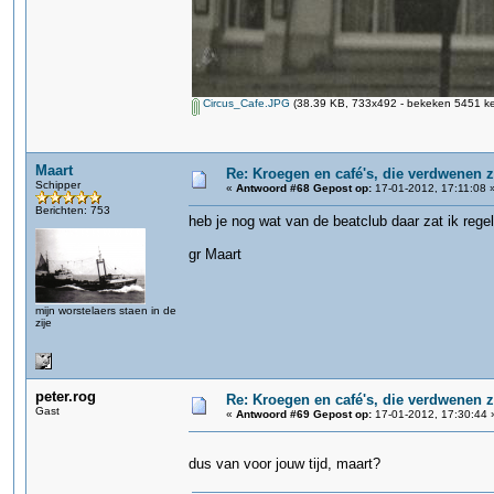
Circus_Cafe.JPG
(38.39 KB, 733x492 - bekeken 5451 ke
Maart
Re: Kroegen en café's, die verdwenen 
Schipper
«
Antwoord #68 Gepost op:
17-01-2012, 17:11:08 
Berichten: 753
heb je nog wat van de beatclub daar zat ik rege
gr Maart
mijn worstelaers staen in de
zije
peter.rog
Re: Kroegen en café's, die verdwenen 
Gast
«
Antwoord #69 Gepost op:
17-01-2012, 17:30:44 
dus van voor jouw tijd, maart?