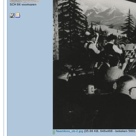
SCH 84 voortvaren
Naamloos_ob-2.jpg
(35.66 KB, 646x468 - bekeken 5691 