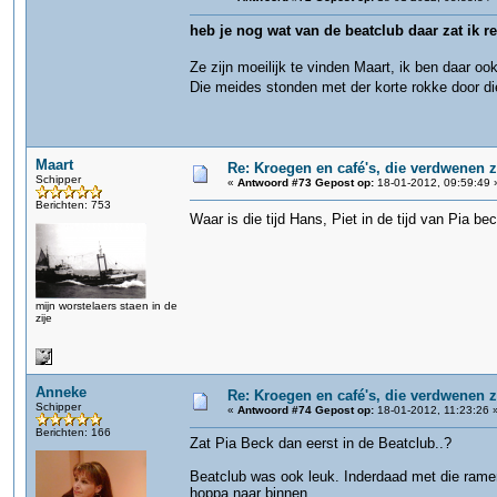
heb je nog wat van de beatclub daar zat ik r
Ze zijn moeilijk te vinden Maart, ik ben daar o
Die meides stonden met der korte rokke door di
Maart
Re: Kroegen en café's, die verdwenen 
Schipper
«
Antwoord #73 Gepost op:
18-01-2012, 09:59:49 
Berichten: 753
Waar is die tijd Hans, Piet in de tijd van Pia be
mijn worstelaers staen in de
zije
Anneke
Re: Kroegen en café's, die verdwenen 
Schipper
«
Antwoord #74 Gepost op:
18-01-2012, 11:23:26 
Berichten: 166
Zat Pia Beck dan eerst in de Beatclub..?
Beatclub was ook leuk. Inderdaad met die ramen
hoppa naar binnen.