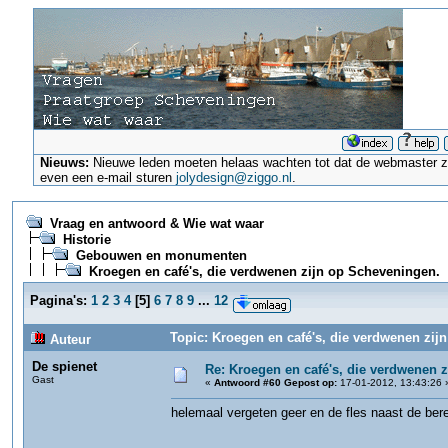
Nieuws:
Nieuwe leden moeten helaas wachten tot dat de webmaster ze a
even een e-mail sturen
jolydesign@ziggo.nl
.
Vraag en antwoord & Wie wat waar
Historie
Gebouwen en monumenten
Kroegen en café's, die verdwenen zijn op Scheveningen.
Pagina's:
1
2
3
4
[
5
]
6
7
8
9
...
12
Topic: Kroegen en café's, die verdwenen zij
Auteur
De spienet
Re: Kroegen en café's, die verdwenen 
Gast
«
Antwoord #60 Gepost op:
17-01-2012, 13:43:26 
helemaal vergeten geer en de fles naast de ber