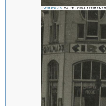
Circus-1930.JPG
(34.87 KB, 734x492 - bekeken 5525 kee