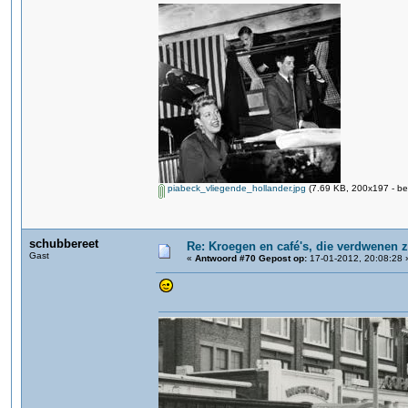
piabeck_vliegende_hollander.jpg
(7.69 KB, 200x197 - be
schubbereet
Re: Kroegen en café's, die verdwenen 
Gast
«
Antwoord #70 Gepost op:
17-01-2012, 20:08:28 