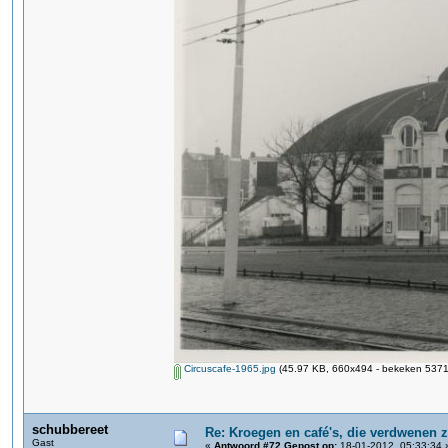
Circuscafe-1965.jpg
(45.97 KB, 660x494 - bekeken 5371 
schubbereet
Re: Kroegen en café's, die verdwenen 
Gast
«
Antwoord #72 Gepost op:
18-01-2012, 05:33:34 