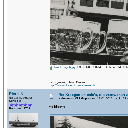
Naamloos_ob.jpg
(59.06 KB, 520x565 - bekeken 5630 ke
Eens gevaren Altijd Gevaren
http://www.scheveningen-haven.nl/
Rinus.N
Re: Kroegen en café's, die verdwenen 
Global Moderator
«
Antwoord #62 Gepost op:
17-01-2012, 14:31:28 
Schipper
en binnen
Berichten: 2798