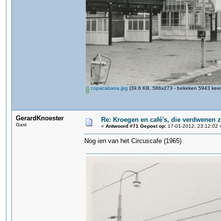
copacabana.jpg
(39.6 KB, 586x273 - bekeken 5943 keer
GerardKnoester
Re: Kroegen en café's, die verdwenen 
Gast
«
Antwoord #71 Gepost op:
17-01-2012, 23:12:02 
Nog ien van het Circuscafe (1965)