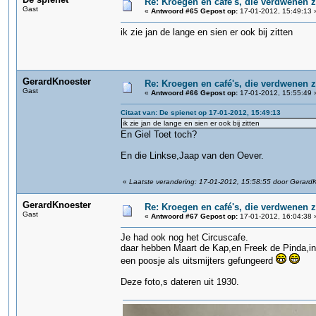
Re: Kroegen en café's, die verdwenen 
Gast
«
Antwoord #65 Gepost op:
17-01-2012, 15:49:13 
ik zie jan de lange en sien er ook bij zitten
GerardKnoester
Re: Kroegen en café's, die verdwenen 
Gast
«
Antwoord #66 Gepost op:
17-01-2012, 15:55:49 
Citaat van: De spienet op 17-01-2012, 15:49:13
ik zie jan de lange en sien er ook bij zitten
En Giel Toet toch?
En die Linkse,Jaap van den Oever.
«
Laatste verandering: 17-01-2012, 15:58:55 door Gerard
GerardKnoester
Re: Kroegen en café's, die verdwenen 
Gast
«
Antwoord #67 Gepost op:
17-01-2012, 16:04:38 
Je had ook nog het Circuscafe.
daar hebben Maart de Kap,en Freek de Pinda,i
een poosje als uitsmijters gefungeerd
Deze foto,s dateren uit 1930.