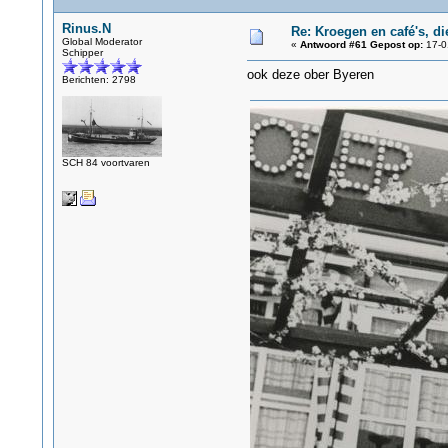
Rinus.N
Re: Kroegen en café's, d
Global Moderator
«
Antwoord #61 Gepost op:
17-0
Schipper
ook deze ober Byeren
Berichten: 2798
SCH 84 voortvaren