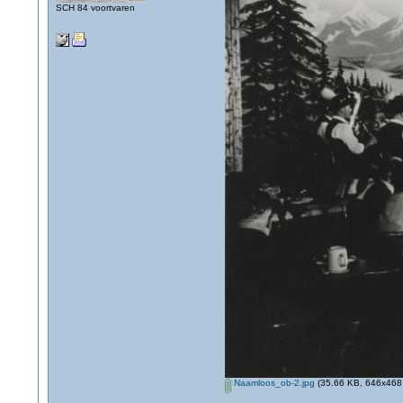
SCH 84 voortvaren
Naamloos_ob-2.jpg
(35.66 KB, 646x468 