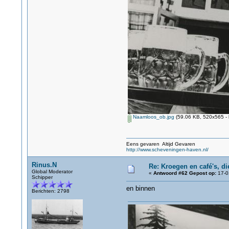
Naamloos_ob.jpg
(59.06 KB, 520x565 - 
Eens gevaren Altijd Gevaren
http://www.scheveningen-haven.nl/
Rinus.N
Re: Kroegen en café's, d
Global Moderator
«
Antwoord #62 Gepost op:
17-0
Schipper
en binnen
Berichten: 2798