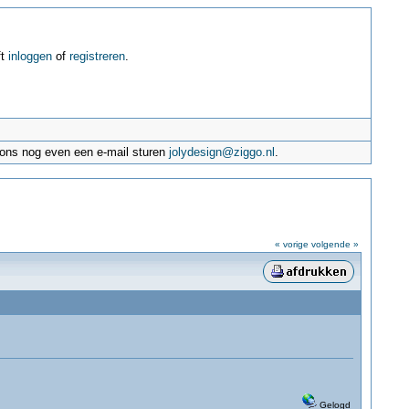
ft
inloggen
of
registreren
.
e ons nog even een e-mail sturen
jolydesign@ziggo.nl
.
« vorige
volgende »
Gelogd