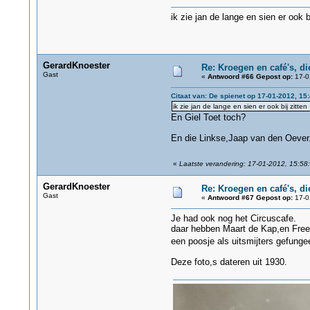
ik zie jan de lange en sien er ook bi
GerardKnoester
Re: Kroegen en café's, d
Gast
«
Antwoord #66 Gepost op:
17-0
Citaat van: De spienet op 17-01-2012, 15
ik zie jan de lange en sien er ook bij zitten
En Giel Toet toch?
En die Linkse,Jaap van den Oever
«
Laatste verandering: 17-01-2012, 15:58
GerardKnoester
Re: Kroegen en café's, d
Gast
«
Antwoord #67 Gepost op:
17-0
Je had ook nog het Circuscafe.
daar hebben Maart de Kap,en Free
een poosje als uitsmijters gefung
Deze foto,s dateren uit 1930.