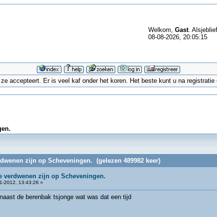
Welkom,
Gast
. Alsjeblie
08-08-2026, 20:05:15
 accepteert. Er is veel kaf onder het koren. Het beste kunt u na registrati
gen.
erdwenen zijn op Scheveningen. (gelezen 489982 keer)
ie verdwenen zijn op Scheveningen.
1-2012, 13:43:26 »
naast de berenbak tsjonge wat was dat een tijd