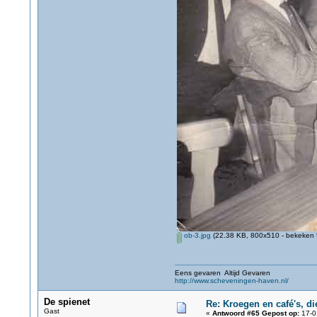
ob-3.jpg
(22.38 KB, 800x510 - bekeken 
Eens gevaren Altijd Gevaren
http://www.scheveningen-haven.nl/
De spienet
Re: Kroegen en café's, d
Gast
«
Antwoord #65 Gepost op:
17-0