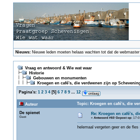
Nieuws:
Nieuwe leden moeten helaas wachten tot dat de webmaster ze
Vraag en antwoord & Wie wat waar
Historie
Gebouwen en monumenten
Kroegen en café's, die verdwenen zijn op Schevenin
Pagina's:
1
2
3
4
[
5
]
6
7
8
9
...
12
Topic: Kroegen en café's, die v
Auteur
De spienet
Re: Kroegen en café's, d
Gast
«
Antwoord #60 Gepost op:
17-0
helemaal vergeten geer en de fles 