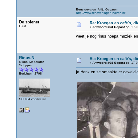
Eens gevaren Altijd Gevaren
http://www.scheveningen-haven.nl/
De spienet
Re: Kroegen en café's, d
Gast
«
Antwoord #63 Gepost op:
17-0
weet je nog rinus hoepa muziek en
Rinus.N
Re: Kroegen en café's, d
Global Moderator
«
Antwoord #64 Gepost op:
17-0
Schipper
ja Henk en ze smaakte er geweldi
Berichten: 2798
SCH 84 voortvaren