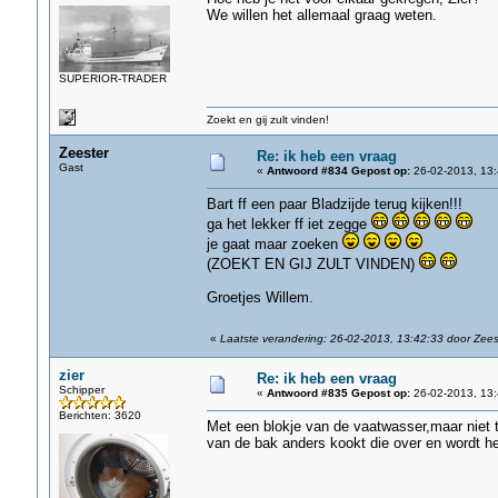
We willen het allemaal graag weten.
SUPERIOR-TRADER
Zoekt en gij zult vinden!
Zeester
Re: ik heb een vraag
Gast
«
Antwoord #834 Gepost op:
26-02-2013, 13:
Bart ff een paar Bladzijde terug kijken!!!
ga het lekker ff iet zegge
je gaat maar zoeken
(ZOEKT EN GIJ ZULT VINDEN)
Groetjes Willem.
«
Laatste verandering: 26-02-2013, 13:42:33 door Zees
zier
Re: ik heb een vraag
Schipper
«
Antwoord #835 Gepost op:
26-02-2013, 13:
Berichten: 3620
Met een blokje van de vaatwasser,maar niet t
van de bak anders kookt die over en wordt h