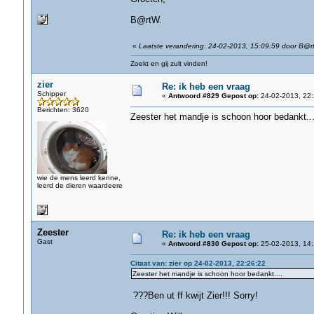
B@rtW.
«
Laatste verandering: 24-02-2013, 15:09:59 door B@r
Zoekt en gij zult vinden!
zier
Re: ik heb een vraag
Schipper
«
Antwoord #829 Gepost op:
24-02-2013, 22:
Berichten: 3620
Zeester het mandje is schoon hoor bedankt...
wie de mens leerd kenne,
leerd de dieren waardeere
Zeester
Re: ik heb een vraag
Gast
«
Antwoord #830 Gepost op:
25-02-2013, 14:
Citaat van: zier op 24-02-2013, 22:26:22
Zeester het mandje is schoon hoor bedankt....
???Ben ut ff kwijt Zier!!! Sorry!