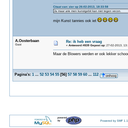
Citaat van: zier op 26-02-2013, 18:33:58
Ja maar arie men kunstgebit kan niet tegen vecon.
mijn Kunst tannies ook iet
A.Oosterbaan
Re: ik heb een vraag
Gast
«
Antwoord #839 Gepost op:
27-02-2013, 13:
Maar de Blowers werden er ook lekker schoo
Pagina's:
1
...
52
53
54
55
[
56
]
57
58
59
60
...
112
Powered by SMF 1.1