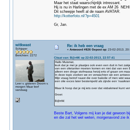
Maar het staat waarschijnlijk intressant.
Hij is nu in Harlingen met de ex AM 26 NEHI
Dit scheepje heeft al de naam AVATAR.
http://kotterfoto.nl/?p=4501
Gr, Jan.
witkwast
Re: ik heb een vraag
Schipper
«
Antwoord #826 Gepost op:
23-02-2013, 20:
Berichten: 2272
Citaat van: B@rtW. op 22-02-2013, 22:57:41
Hallo Muismat,
leuk dat je met je plaatjes ook even een duit in het zakj
van een olietanker moeten komen en niet dat van een Bu
alleen een droge stofmassa hetzij erts of graan om maa
In deze topic zoeken we en verwachten we een antwoord
Mijn vraag betrof naast die over bakolie of men wist waa
een olie exces later bestempeld als zijnde een 'naaikransj
Leer v. gisteren Droom v.
morgen Maar leef
Maar ik hoop dat je mij iets over dat visbakmeel kunt ve
vandaag
Groet
B@rtW.
Beste Bart, Volgens mij kan je dat gewoon b
en die zal het wel weten, morgenavond zie i