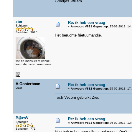
Groetjes Willem.
zier
Re: ik heb een vraag
Schipper
«
Antwoord #831 Gepost op:
25-02-2013, 14:
Berichten: 3620
Het beruchte frietuurnandje.
wie de mens leerd kenne,
leerd de dieren waardeere
A.Oosterbaan
Re: ik heb een vraag
Gast
«
Antwoord #832 Gepost op:
25-02-2013, 17:
Toch Vecom gebruikt Zier.
B@rtW.
Re: ik heb een vraag
Schipper
«
Antwoord #833 Gepost op:
26-02-2013, 13:
Berichten: 771
Hoe heb je het voor elkaar gekregen, Zier?