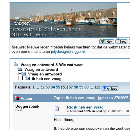
Nieuws:
Nieuwe leden moeten helaas wachten tot dat de webmaster ze a
even een e-mail sturen
jolydesign@ziggo.nl
.
Vraag en antwoord & Wie wat waar
Vraag en antwoord
Vraag en antwoord
ik heb een vraag
Pagina's:
1
...
52
53
54
55
[
56
]
57
58
59
60
...
112
Topic: ik heb een vraag (gelezen 2702665 
Auteur
Doggersbank
Re: ik heb een vraag
Gast
«
Antwoord #825 Gepost op:
23-02-2013, 10:
Hallo Rinus,
Ik heb de eigenaar gesproken en die zegt gewo