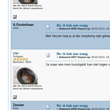
wie de mens leerd kenne,
leerd de dieren waardeere
A.Oosterbaan
Re: ik heb een vraag
Gast
«
Antwoord #836 Gepost op:
26-02-2013, 16:
Met Vecom had je al die romplomp niet gehad
zier
Re: ik heb een vraag
Schipper
«
Antwoord #837 Gepost op:
26-02-2013, 18:
Berichten: 3620
Ja maar arie men kunstgebit kan niet tegen 
wie de mens leerd kenne,
leerd de dieren waardeere
Zeester
Re: ik heb een vraag
Gast
«
Antwoord #838 Gepost op:
26-02-2013, 18: