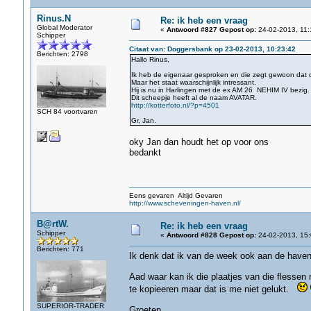
Rinus.N
Re: ik heb een vraag
Global Moderator
«
Antwoord #827 Gepost op:
24-02-2013, 11:
Schipper
Citaat van: Doggersbank op 23-02-2013, 10:23:42
Berichten: 2798
Hallo Rinus,
Ik heb de eigenaar gesproken en die zegt gewoon dat de
Maar het staat waarschijnlijk intressant.
Hij is nu in Harlingen met de ex AM 26 NEHIM IV bezig.
Dit scheepje heeft al de naam AVATAR.
http://kotterfoto.nl/?p=4501
SCH 84 voortvaren
Gr, Jan.
oky Jan dan houdt het op voor ons
bedankt
Eens gevaren Altijd Gevaren
http://www.scheveningen-haven.nl/
B@rtW.
Re: ik heb een vraag
Schipper
«
Antwoord #828 Gepost op:
24-02-2013, 15:
Berichten: 771
Ik denk dat ik van de week ook aan de haven 
Aad waar kan ik die plaatjes van die flessen
te kopieeren maar dat is me niet gelukt.
SUPERIOR-TRADER
Groeten,