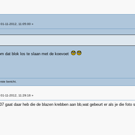
01-11-2012, 11:05:00 »
 om dat blok los te slaan met de koevoet
ste bericht.
01-11-2012, 11:29:16 »
07 gaat daar heb die de blazen krebben aan bb,wat gebeurt er als je die foto s