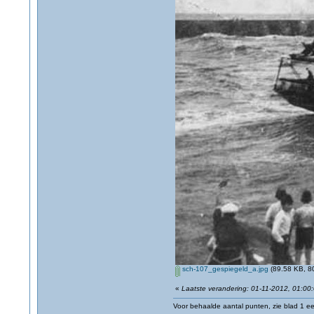
sch-107_gespiegeld_a.jpg
(89.58 KB, 80
«
Laatste verandering: 01-11-2012, 01:00
Voor behaalde aantal punten, zie blad 1 eer