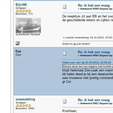
B@rtW.
Re: ik heb een vraag
Schipper
«
Antwoord #559 Gepost op:
Berichten: 771
De reepkluis zit aan BB en het voo
de geschilderde letters en cijfers n
SUPERIOR-TRADER
«
Laatste verandering: 01-11-2012, 10:52
Zoekt en gij zult vinden!
Cor
Re: ik heb een vraag
Gast
«
Antwoord #560 Gepost op:
Citaat van: zier op 31-10-2012, 22:45:13
Gerard als je last van leggers had hoefde 
klopt helemaal Zier,vaak een mann
bb halen deed je bij een dwarsevlee
was trouwens niet prettig constand
gr Cor
vreemdeling
Re: ik heb een vraag
Schipper
«
Antwoord #561 Gepost op:
Berichten: 1860
Knorhaan,