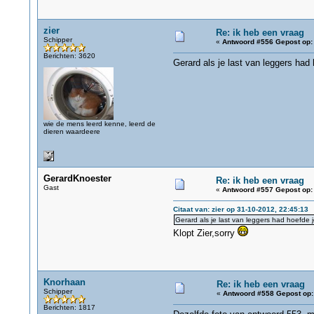
zier
Re: ik heb een vraag
Schipper
«
Antwoord #556 Gepost op:
Berichten: 3620
Gerard als je last van leggers had
wie de mens leerd kenne, leerd de
dieren waardeere
GerardKnoester
Re: ik heb een vraag
Gast
«
Antwoord #557 Gepost op:
Citaat van: zier op 31-10-2012, 22:45:13
Gerard als je last van leggers had hoefde 
Klopt Zier,sorry
Knorhaan
Re: ik heb een vraag
Schipper
«
Antwoord #558 Gepost op:
Berichten: 1817