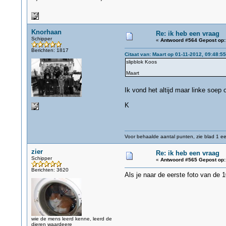
Knorhaan
Re: ik heb een vraag
Schipper
«
Antwoord #564 Gepost op:
Berichten: 1817
Citaat van: Maart op 01-11-2012, 09:48:55
slipblok Koos
Maart
Ik vond het altijd maar linke soep
K
Voor behaalde aantal punten, zie blad 1 eer
zier
Re: ik heb een vraag
Schipper
«
Antwoord #565 Gepost op:
Berichten: 3620
Als je naar de eerste foto van de 1
wie de mens leerd kenne, leerd de
dieren waardeere