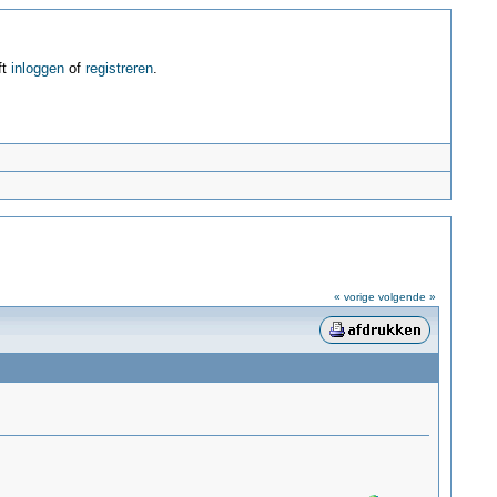
ft
inloggen
of
registreren
.
« vorige
volgende »