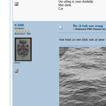
Uw uitleg is zeer duidelijk.
Met dank.
Cor
K DAK
Re: ik heb een vraag
Schipper
«
Antwoord #562 Gepost op:
Berichten: 399
hoe heet zo een blok ook al weer
koos