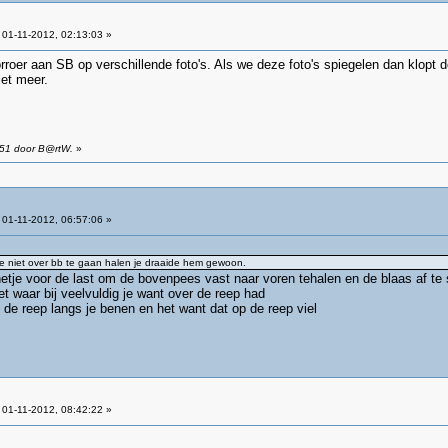
01-11-2012, 02:13:03 »
rroer aan SB op verschillende foto's. Als we deze foto's spiegelen dan klopt d
iet meer.
:51 door B@rtW.
»
01-11-2012, 06:57:06 »
je niet over bb te gaan halen je draaide hem gewoon.
etje voor de last om de bovenpees vast naar voren tehalen en de blaas af te
t waar bij veelvuldig je want over de reep had
 de reep langs je benen en het want dat op de reep viel
01-11-2012, 08:42:22 »