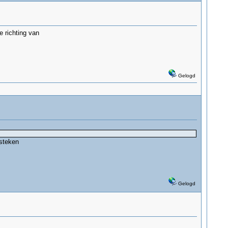
e richting van
Gelogd
 steken
Gelogd