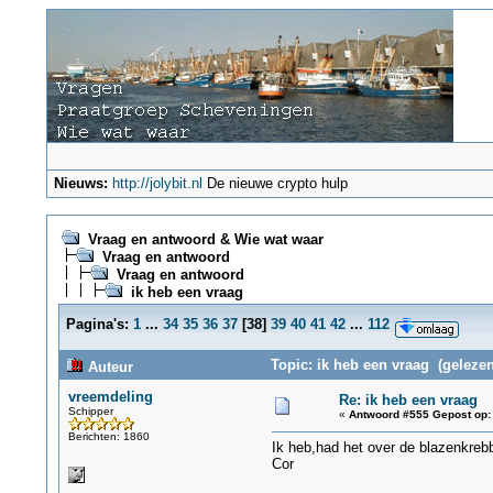
Nieuws:
http://jolybit.nl
De nieuwe crypto hulp
Vraag en antwoord & Wie wat waar
Vraag en antwoord
Vraag en antwoord
ik heb een vraag
Pagina's:
1
...
34
35
36
37
[
38
]
39
40
41
42
...
112
Topic: ik heb een vraag (gelezen
Auteur
vreemdeling
Re: ik heb een vraag
Schipper
«
Antwoord #555 Gepost op:
Berichten: 1860
Ik heb,had het over de blazenkreb
Cor