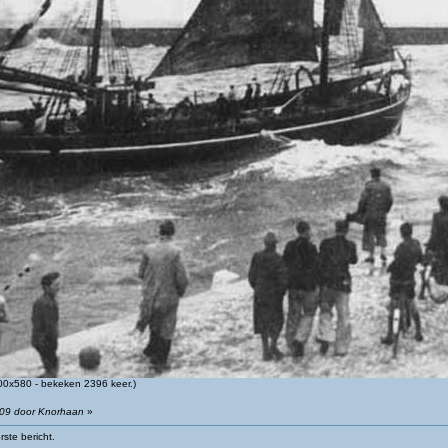
0x580 - bekeken 2396 keer.)
:09 door Knorhaan
»
ste bericht.