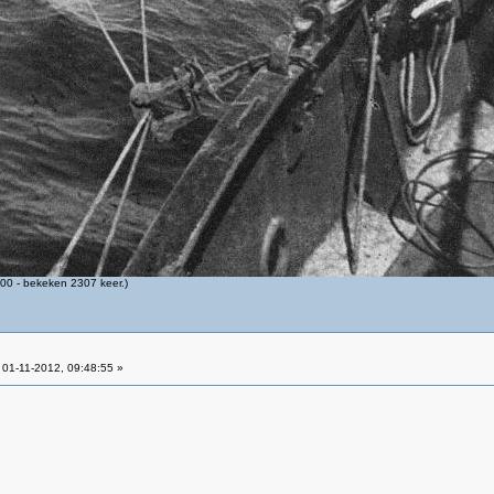
0 - bekeken 2307 keer.)
01-11-2012, 09:48:55 »