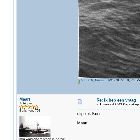
VISSEN_Medium.JPG
(78.77 KB, 700x50
Maart
Re: ik heb een vraag
Schipper
«
Antwoord #563 Gepost op:
Berichten: 753
slipblok Koos
Maart
mijn worstelaers staen in de zije