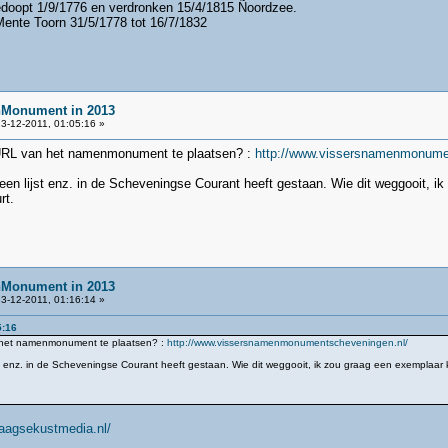
edoopt 1/9/1776 en verdronken 15/4/1815 Ñoordzee.
ente Toorn 31/5/1778 tot 16/7/1832
nMonument in 2013
3-12-2011, 01:05:16 »
 URL van het namenmonument te plaatsen? :
http://www.vissersnamenmonume
en lijst enz. in de Scheveningse Courant heeft gestaan. Wie dit weggooit, ik
rt.
nMonument in 2013
3-12-2011, 01:16:14 »
5:16
 het namenmonument te plaatsen? :
http://www.vissersnamenmonumentscheveningen.nl/
t enz. in de Scheveningse Courant heeft gestaan. Wie dit weggooit, ik zou graag een exemplaar k
haagsekustmedia.nl/