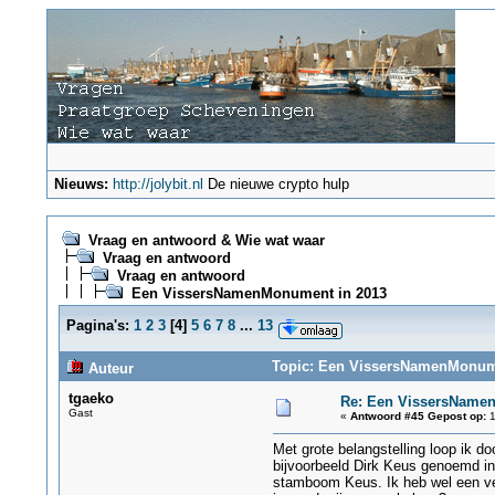
Nieuws:
http://jolybit.nl
De nieuwe crypto hulp
Vraag en antwoord & Wie wat waar
Vraag en antwoord
Vraag en antwoord
Een VissersNamenMonument in 2013
Pagina's:
1
2
3
[
4
]
5
6
7
8
...
13
Topic: Een VissersNamenMonume
Auteur
tgaeko
Re: Een VissersName
Gast
«
Antwoord #45 Gepost op:
1
Met grote belangstelling loop ik 
bijvoorbeeld Dirk Keus genoemd in 
stamboom Keus. Ik heb wel een ve