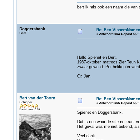
bert ik mis ook een naam die van t
Doggersbank
Re: Een VissersName
Gast
«
Antwoord #54 Gepost op:
2
Hallo Spienet en Bert,
1987-oktober, matroos Zier Teun Kui
zwaar gewond. Per helikopter werd
Gr, Jan.
Bert van der Toorn
Re: Een VissersName
Schipper
«
Antwoord #55 Gepost op:
2
Berichten: 169
Spienet en Doggersbank,
Dat is nou waar de site en krant v
Het geval was me niet bekend, als
Veel dank