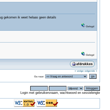
terug gekomen ik weet helaas geen details
Gelogd
Gelogd
« vorige
volgende »
Ga naar:
Login met gebruikersnaam, wachtwoord en sessielengte