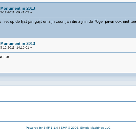
nMonument in 2013
5-12-2011, 09:41:05 »
 niet op de lijst jan guijt en zijn zoon jan die zijnin de 70ger jarwn ook niet 
nMonument in 2013
5-12-2011, 14:10:01 »
kotter
Powered by SMF 1.1.4
|
SMF © 2006, Simple Machines LLC