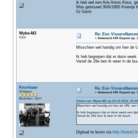
ik heb wel een Arie Arens Keus, g
Was getrouwd 30/6/1805 Kniertje M
Gr Gerrit
Wybe-M2
Re: Een VissersName
Gast
«
Antwoord #49 Gepost op:
2
Misschien wel handig om hier de
Ik heb begrepen dat er deze week e
Vanaf de 29e ben ik weer in de buu
Knorhaan
Re: Een VissersName
Schipper
«
Antwoord #50 Gepost op:
2
Berichten: 1817
Citaat van: Wybe-M2 op 23-12-2011, 01:0
Misschien wel handig om hier de URL van
Ik heb begrepen dat er deze week een lijs
Vanaf de 29e ben ik weer in de buurt.
Digitaal te lezen via
http://krant1.