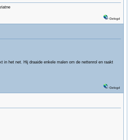
riatne
Gelogd
kt in het net. Hij draaide enkele malen om de nettenrol en raakt
Gelogd