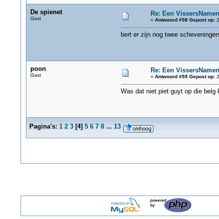
De spienet
Re: Een VissersName
Gast
«
Antwoord #58 Gepost op:
2
bert er zijn nog twee scheveningers
poon
Re: Een VissersName
Gast
«
Antwoord #59 Gepost op:
2
Was dat niet piet guyt op die belg 
Pagina's:
1
2
3
[
4
]
5
6
7
8
...
13