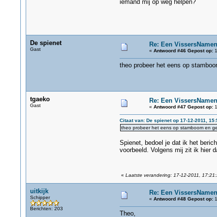
iemand mij op weg helpen?
De spienet
Re: Een VissersName
Gast
«
Antwoord #46 Gepost op:
1
theo probeer het eens op stamboo
tgaeko
Re: Een VissersName
Gast
«
Antwoord #47 Gepost op:
1
Citaat van: De spienet op 17-12-2011, 15:
theo probeer het eens op stamboom en g
Spienet, bedoel je dat ik het ber
voorbeeld. Volgens mij zit ik hier 
«
Laatste verandering: 17-12-2011, 17:21
uitkijk
Re: Een VissersName
Schipper
«
Antwoord #48 Gepost op:
1
Berichten: 203
Theo,