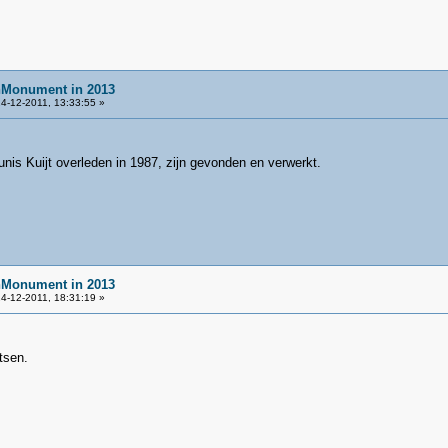
nMonument in 2013
4-12-2011, 13:33:55 »
unis Kuijt overleden in 1987, zijn gevonden en verwerkt.
nMonument in 2013
4-12-2011, 18:31:19 »
tsen.