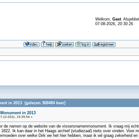
Welkom,
Gast
. Alsjeblie
07-08-2026, 20:30:26
nt in 2013 (gelezen 368484 keer)
nMonument in 2013
7-12-2011, 15:35:54 »
door de namen op de website van de vissersnamenmonument. Ik vraag mij echter
1822. Ik kan daar in het Haags archief (studiezaal) niets over vinden. Voor m
rmoeden over welke Dirk we het hier hebben, maar ik wil graag zekerheid en