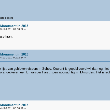
ste bericht.
nMonument in 2013
3-12-2011, 07:50:56 »
gse krant
nMonument in 2013
4-12-2011, 00:02:24 »
e lijst van gebleven vissers in Schev. Courant is gepubliceerd wil dat nog nie
is o.a. gebleven een E. van der Harst, toen woonachtig in
IJmuiden
. Het is ec
nMonument in 2013
4-12-2011, 08:50:18 »