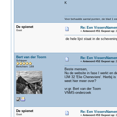
K
Voor behaalde aantal punten, zie blad 1 eer
De spienet
Re: Een VissersName
Gast
«
Antwoord #51 Gepost op:
2
de hele lijst staat in de schevenin
Bert van der Toorn
Re: Een VissersName
Schipper
«
Antwoord #52 Gepost op:
2
Berichten: 169
Beste mensen,
Nu de website in fase I werkt en d
IJM 32 'Elie Cheneviere'. Hierbij 
weet hier meer over?
vr.gr. Bert van der Toorn
VNMS-onderzoek
De spienet
Re: Een VissersName
Gast
«
Antwoord #53 Gepost op:
2