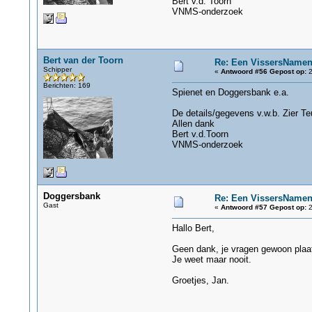
Bert v.d. Toorn
VNMS-onderzoek
Bert van der Toorn
Re: Een VissersName
Schipper
«
Antwoord #56 Gepost op:
2
Berichten: 169
Spienet en Doggersbank e.a.
De details/gegevens v.w.b. Zier Te
Allen dank
Bert v.d.Toorn
VNMS-onderzoek
Doggersbank
Re: Een VissersName
Gast
«
Antwoord #57 Gepost op:
2
Hallo Bert,
Geen dank, je vragen gewoon plaa
Je weet maar nooit.
Groetjes, Jan.