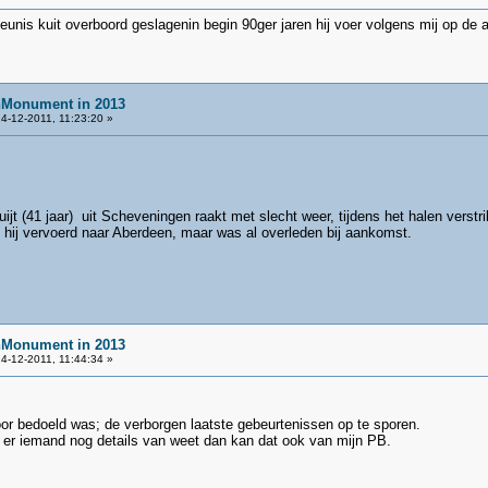
eunis kuit overboord geslagenin begin 90ger jaren hij voer volgens mij op de a
nMonument in 2013
4-12-2011, 11:23:20 »
jt (41 jaar) uit Scheveningen raakt met slecht weer, tijdens het halen verstri
 hij vervoerd naar Aberdeen, maar was al overleden bij aankomst.
nMonument in 2013
4-12-2011, 11:44:34 »
oor bedoeld was; de verborgen laatste gebeurtenissen op te sporen.
 er iemand nog details van weet dan kan dat ook van mijn PB.