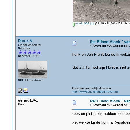
vlook_001.jpg
(58.16 KB, 500x358 - bek
Rinus.N
Re: Eiland Vlook " va
Global Moderator
«
Antwoord #66 Gepost op:
1
Schipper
Henk en Jan Pronk kende ik wel,zi
Berichten: 2798
dat zal Jan wel zijn Henk is niet 
SCH 84 voortvaren
Eens gevaren Altijd Gevaren
http://www.scheveningen-haven.nl/
gerard1941
Re: Eiland Vlook " va
Gast
«
Antwoord #67 Gepost op:
1
koos en piet pronk hebben toch o
piet werkte bij de konmar (visafdel