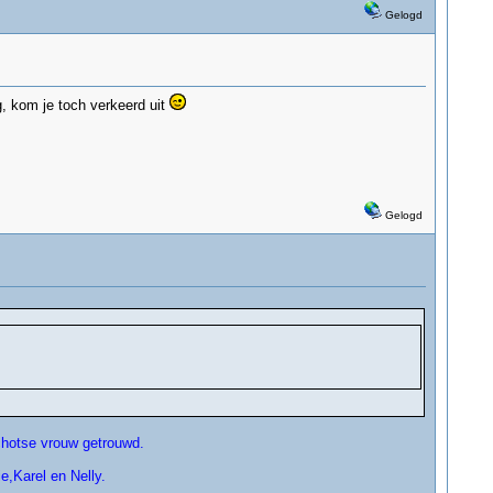
Gelogd
g, kom je toch verkeerd uit
Gelogd
chotse vrouw getrouwd.
e,Karel en Nelly.