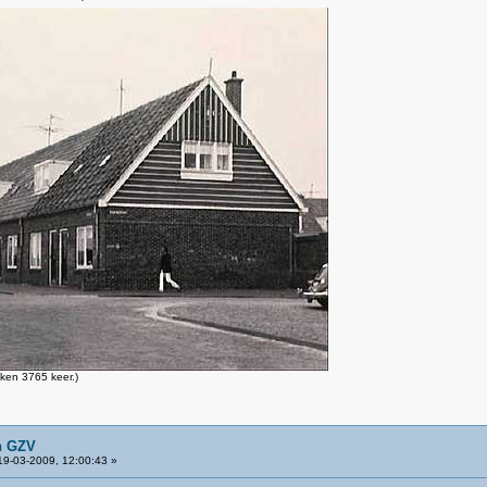
ken 3765 keer.)
n GZV
9-03-2009, 12:00:43 »