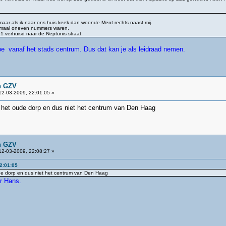
aar als ik naar ons huis keek dan woonde Ment rechts naast mij.
lemaal oneven nummers waren.
61 verhuisd naar de Neptunis straat.
e vanaf het stads centrum. Dus dat kan je als leidraad nemen.
n GZV
2-03-2009, 22:01:05 »
 het oude dorp en dus niet het centrum van Den Haag
n GZV
2-03-2009, 22:08:27 »
2:01:05
de dorp en dus niet het centrum van Den Haag
er Hans.