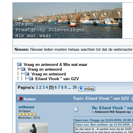
Nieuws:
Nieuwe leden moeten helaas wachten tot dat de webmaster ze
Vraag en antwoord & Wie wat waar
Vraag en antwoord
Vraag en antwoord
Eiland Vlook " van GZV
Pagina's:
1
2
3
4
[
5
]
6
7
8
9
...
39
Topic: Eiland Vlook " van GZV (
Auteur
witkwast
Re: Eiland Vlook " va
Schipper
«
Antwoord #60 Gepost op:
1
Berichten: 2272
Citaat van: Cloggy op 12-03-2009, 20:39:
Citaat van: Ben.turfboer op 12-03-2009, 
Ja dat weet ik , ik werkte toen bij de GG
wel waarom ik je niet kent wij waren in 