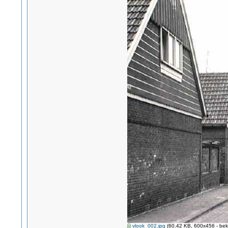
vlook_002.jpg
(60.42 KB, 600x456 - bek