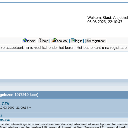
Welkom,
Gast
. Alsjeblie
06-08-2026, 22:10:47
 accepteert. Er is veel kaf onder het koren. Het beste kunt u na registrati
gelezen 1073910 keer)
n GZV
2-03-2009, 21:09:14 »
14
19:33:40
D met de ontsmettingsdienst en moest toen een dode ophalen van het kerkschip maar het was niet
1960 verhuisd en maar heb wel op 218 gewoond ,ik weet dat Ment Spaans op 221 gewoond heeft .