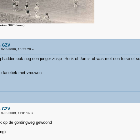
eken 3925 keer.)
n GZV
8-03-2009, 10:33:28 »
j hadden ook nog een jonger zusje..Henk of Jan is of was met een Ierse of s
zo fanetiek met vrouwen
n GZV
8-03-2009, 11:01:32 »
ok op de gordingweg gewoond
ing)