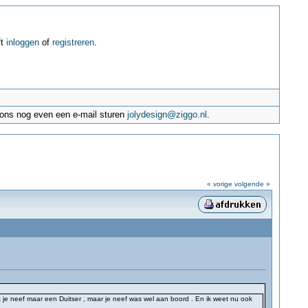
ft
inloggen
of
registreren
.
e ons nog even een e-mail sturen
jolydesign@ziggo.nl
.
« vorige
volgende »
 je neef maar een Duitser , maar je neef was wel aan boord . En ik weet nu ook