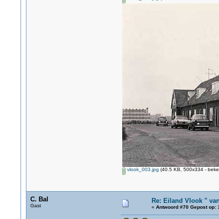
vlook_003.jpg
(40.5 KB, 500x334 - beke
C. Bal
Re: Eiland Vlook " va
Gast
«
Antwoord #70 Gepost op:
1