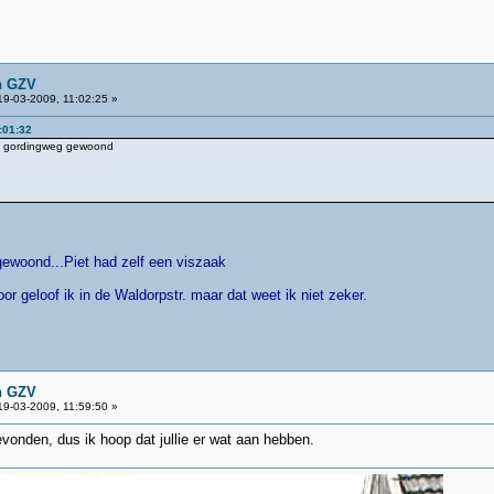
n GZV
9-03-2009, 11:02:25 »
:01:32
de gordingweg gewoond
ewoond...Piet had zelf een viszaak
or geloof ik in de Waldorpstr. maar dat weet ik niet zeker.
n GZV
9-03-2009, 11:59:50 »
evonden, dus ik hoop dat jullie er wat aan hebben.