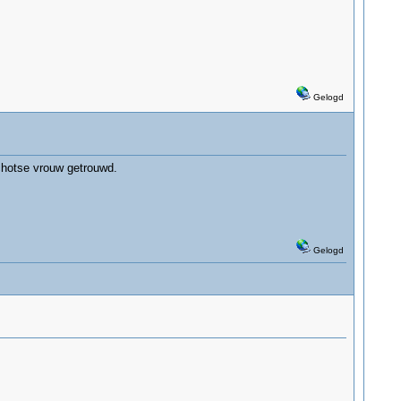
Gelogd
chotse vrouw getrouwd.
Gelogd