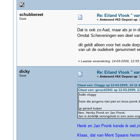
schubbereet
Re: Eiland Vlook " va
Gast
«
Antwoord #63 Gepost op:
1
Dat is ook zo Aad, maar als je in 
Omdat Scheveningen een deel va
dit geldt alleen voor het oude dorp
van uit de oudekerk genummert en 
«
Laatste verandering: 14-03-2009, 12:55
dicky
Re: Eiland Vlook " va
Gast
«
Antwoord #64 Gepost op:
1
Citaat van: Cloggy op 12-03-2009, 16:11:
Citaat van: gerard1941 op 12-03-2009, 1
hallo cloggy
hete die jongens niet piet en koos pron
gr gerard kuiper
Nee, Henky Pronk en Jan Pronk.
Jan is dodelijk verongelukt in een auto ongel
Henk en Jan Pronk kende ik wel,zi
Klaas, dat van Ment Spaans herinne