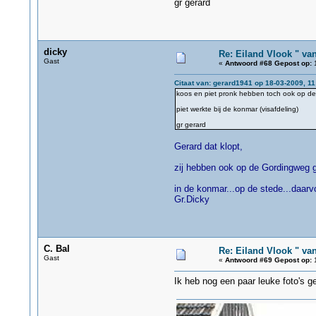
gr gerard
dicky
Re: Eiland Vlook " va
Gast
«
Antwoord #68 Gepost op:
1
Citaat van: gerard1941 op 18-03-2009, 11
koos en piet pronk hebben toch ook op 
piet werkte bij de konmar (visafdeling)
gr gerard
Gerard dat klopt,
zij hebben ook op de Gordingweg g
in de konmar...op de stede...daarvo
Gr.Dicky
C. Bal
Re: Eiland Vlook " va
Gast
«
Antwoord #69 Gepost op:
1
Ik heb nog een paar leuke foto's g