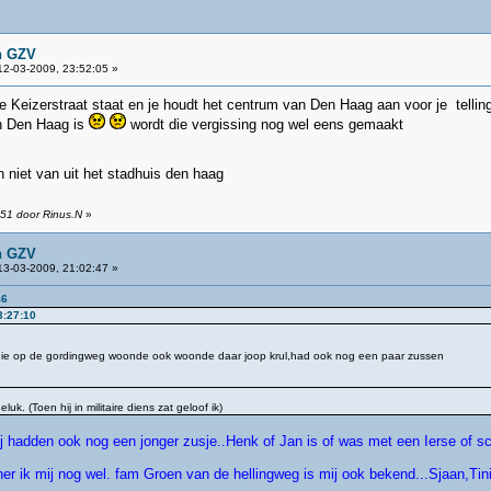
n GZV
2-03-2009, 23:52:05 »
de Keizerstraat staat en je houdt het centrum van Den Haag aan voor je tellin
n Den Haag is
wordt die vergissing nog wel eens gemaakt
niet van uit het stadhuis den haag
:51 door Rinus.N
»
n GZV
3-03-2009, 21:02:47 »
46
3:27:10
k die op de gordingweg woonde ook woonde daar joop krul,had ook nog een paar zussen
uk. (Toen hij in militaire diens zat geloof ik)
j hadden ook nog een jonger zusje..Henk of Jan is of was met een Ierse of s
r ik mij nog wel. fam Groen van de hellingweg is mij ook bekend...Sjaan,Tini