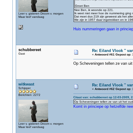
Groet Ben
Nee Ben, ik woonde op 221.
Ik weet niet meer hoe de nummering ging m
Leer v. gisteren Droom v. morgen
Dat moet dus 219 zijn geweest als het al
Maar leef vandaag
We zijn in 1957 daar ingetrokken en in 19
Huis nummeringen gaan in princiep
schubbereet
Re: Eiland Vlook " va
Gast
«
Antwoord #61 Gepost op:
1
Op Scheveningen tellen ze van uit
witkwast
Re: Eiland Vlook " va
Schipper
«
Antwoord #62 Gepost op:
1
Berichten: 2272
Citaat van: schubbereet op 12-03-2009, 2
Op Scheveningen tellen ze van uit het ou
Komt in princiepe op hetzelfde ne
Leer v. gisteren Droom v. morgen
Maar leef vandaag