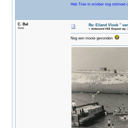
Heb Tinie in october nog ontmoet o
C. Bal
Re: Eiland Vlook " va
Gast
«
Antwoord #65 Gepost op:
1
Nog een mooie gevonden