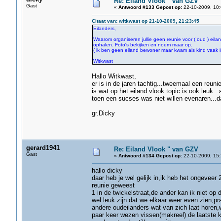
Re: Eiland Vlook " van GZV
Gast
«
Antwoord #133 Gepost op:
22-10-2009, 10:
Citaat van: witkwast op 21-10-2009, 21:23:45
Eilanders,
Waarom organiseren jullie geen reunie voor ( oud ) eil
ophalen. Foto's bekijken en noem maar op.
( ik ben geen eiland bewoner maar kwam als kind vaak i
Witkwast
Hallo Witkwast,
er is in de jaren tachtig...tweemaal een reun
is wat op het eiland vlook topic is ook leuk..
toen een sucses was niet willen evenaren...da
gr.Dicky
gerard1941
Re: Eiland Vlook " van GZV
Gast
«
Antwoord #134 Gepost op:
22-10-2009, 15:
hallo dicky
daar heb je wel gelijk in,ik heb het ongeveer
reunie geweest
1 in de twickelstraat,de ander kan ik niet o
wel leuk zijn dat we elkaar weer even zien,pra
andere oudeilanders wat van zich laat horen,
paar keer wezen vissen(makreel) de laatste k