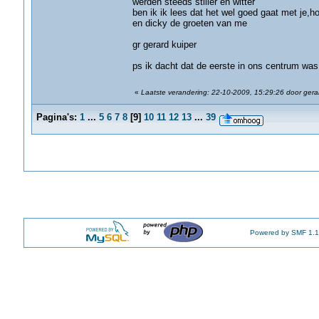
werden steeds stiller en witter
ben ik ik lees dat het wel goed gaat met je,
en dicky de groeten van me
gr gerard kuiper
ps ik dacht dat de eerste in ons centrum was
«
Laatste verandering: 22-10-2009, 15:29:26 door ger
Pagina's:
1
...
5
6
7
8
[
9
]
10
11
12
13
...
39
Powered by SMF 1.1