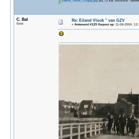
Eiland_Vlook_016jpg.jpg
(62.72 KB, 640x508 - bekek
C. Bal
Re: Eiland Vlook " van GZV
Gast
«
Antwoord #125 Gepost op:
11-09-2009, 12: