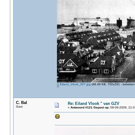
Eiland_Vlook_007.jpg
(48.49 KB, 700x291 - bekeken 
C. Bal
Re: Eiland Vlook " van GZV
Gast
«
Antwoord #121 Gepost op:
08-09-2009, 21:0