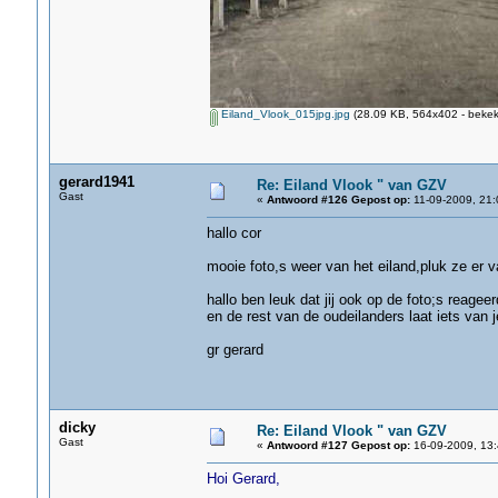
Eiland_Vlook_015jpg.jpg
(28.09 KB, 564x402 - bekek
gerard1941
Re: Eiland Vlook " van GZV
Gast
«
Antwoord #126 Gepost op:
11-09-2009, 21:
hallo cor
mooie foto,s weer van het eiland,pluk ze er van
hallo ben leuk dat jij ook op de foto;s reagee
en de rest van de oudeilanders laat iets van 
gr gerard
dicky
Re: Eiland Vlook " van GZV
Gast
«
Antwoord #127 Gepost op:
16-09-2009, 13:
Hoi Gerard,