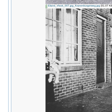
Eiland_Vlook_007.jpg_Kranenburgerweg.jpg
(51.07 KB