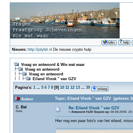
Nieuws:
http://jolybit.nl
De nieuwe crypto hulp
Vraag en antwoord & Wie wat waar
Vraag en antwoord
Vraag en antwoord
Eiland Vlook " van GZV
Pagina's:
1
...
5
6
7
8
[
9
]
10
11
12
13
...
39
Topic: Eiland Vlook " van GZV (gelezen 1
Auteur
C. Bal
Re: Eiland Vlook " van GZV
Gast
«
Antwoord #120 Gepost op:
08-09-2009, 20:
Hier nog een paar foto's van het eiland, missc