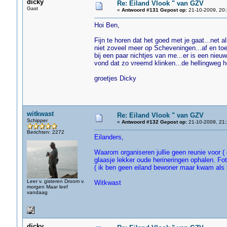
dicky
Re: Eiland Vlook " van GZV
Gast
«
Antwoord #131 Gepost op:
21-10-2009, 20:
Hoi Ben,
Fijn te horen dat het goed met je gaat...net a
niet zoveel meer op Scheveningen...af en toe 
bij een paar nichtjes van me...er is een nieu
vond dat zo vreemd klinken...de hellingweg hoo
groetjes Dicky
witkwast
Re: Eiland Vlook " van GZV
Schipper
«
Antwoord #132 Gepost op:
21-10-2009, 21:
Berichten: 2272
Eilanders,
Waarom organiseren jullie geen reunie voor (
glaasje lekker oude herineringen ophalen. Fo
( ik ben geen eiland bewoner maar kwam als 
Leer v. gisteren Droom v.
Witkwast
morgen Maar leef
vandaag
dicky