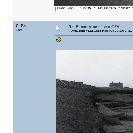
Eiland_Vlook_009.jpg
(59.71 KB, 640x435 - bekeken 3
C. Bal
Re: Eiland Vlook " van GZV
Gast
«
Antwoord #122 Gepost op:
08-09-2009, 21: