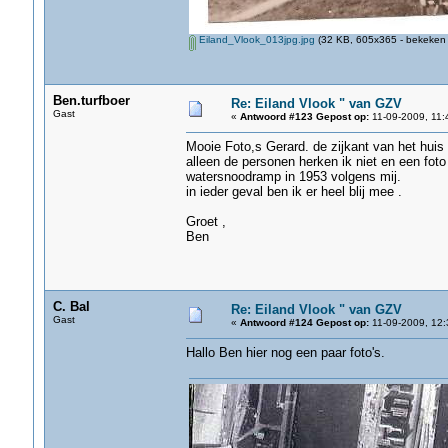
Eiland_Vlook_013jpg.jpg
(32 KB, 605x365 - bekeken 
Ben.turfboer
Re: Eiland Vlook " van GZV
Gast
«
Antwoord #123 Gepost op:
11-09-2009, 11:
Mooie Foto,s Gerard. de zijkant van het huis
alleen de personen herken ik niet en een fot
watersnoodramp in 1953 volgens mij.
in ieder geval ben ik er heel blij mee .
Groet ,
Ben
C. Bal
Re: Eiland Vlook " van GZV
Gast
«
Antwoord #124 Gepost op:
11-09-2009, 12:
Hallo Ben hier nog een paar foto's.