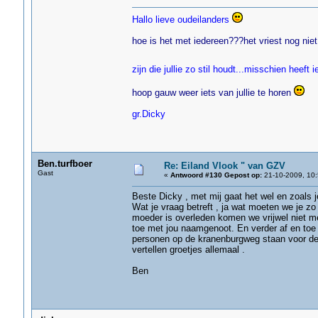
Hallo lieve oudeilanders
hoe is het met iedereen???het vriest nog niet
zijn die jullie zo stil houdt...misschien heef
hoop gauw weer iets van jullie te horen
gr.Dicky
Ben.turfboer
Re: Eiland Vlook " van GZV
Gast
«
Antwoord #130 Gepost op:
21-10-2009, 10:
Beste Dicky , met mij gaat het wel en zoals je
Wat je vraag betreft , ja wat moeten we je zo 
moeder is overleden komen we vrijwel niet 
toe met jou naamgenoot. En verder af en toe op
personen op de kranenburgweg staan voor de 
vertellen groetjes allemaal .
Ben