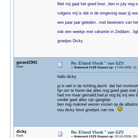
Met mij gaat het goed hoor...ben in july nog
volgens mij is dat in de omgeving waar jij woon
een paar jaar geleden...met bewoners van he
ook een weekje met vakantie in Zeddam...lig
groetjes Dicky
gerard1941
Re: Eiland Vlook " van GZV
Gast
«
Antwoord #128 Gepost op:
17-09-2009, 11:
hallo dicky
ja is wel in de richting,dacht dat het montver
fijn om te horen dat alles nog goed gaat met ju
had me maar gemaild,had je nog bij mij een 
verder gaat alles zijn gangetje
ben nog makreel wezen vissen op de albatros
nou dicky lieve groetjes van me
dicky
Re: Eiland Vlook " van GZV
Gast
«
Antwoord #129 Gepost op:
20-10-2009, 20: