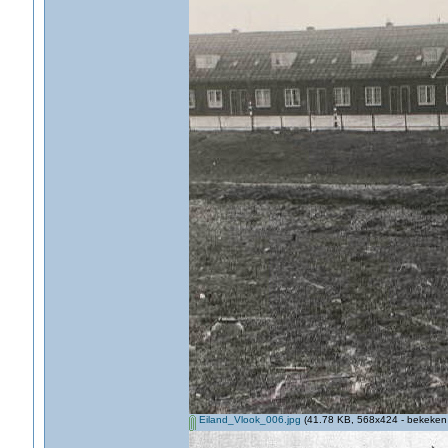
Eiland_Vlook_006.jpg
(41.78 KB, 568x424 - bekeken 