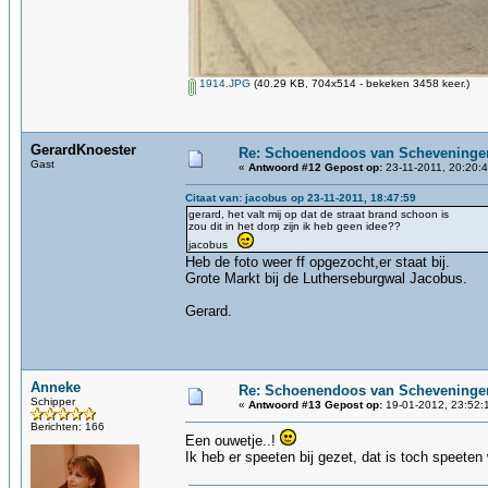
1914.JPG
(40.29 KB, 704x514 - bekeken 3458 keer.)
GerardKnoester
Re: Schoenendoos van Scheveninge
Gast
«
Antwoord #12 Gepost op:
23-11-2011, 20:20:4
Citaat van: jacobus op 23-11-2011, 18:47:59
gerard, het valt mij op dat de straat brand schoon is
zou dit in het dorp zijn ik heb geen idee??
jacobus
Heb de foto weer ff opgezocht,er staat bij.
Grote Markt bij de Lutherseburgwal Jacobus.
Gerard.
Anneke
Re: Schoenendoos van Scheveninge
Schipper
«
Antwoord #13 Gepost op:
19-01-2012, 23:52:
Berichten: 166
Een ouwetje..!
Ik heb er speeten bij gezet, dat is toch speeten