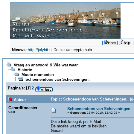
Nieuws:
http://jolybit.nl
De nieuwe crypto hulp
Vraag en antwoord & Wie wat waar
Historie
Mooie momenten
Schoenendoos van Scheveningen.
Pagina's:
[
1
]
2
Topic: Schoenendoos van Scheveningen. (ge
Auteur
GerardKnoester
Schoenendoos van Scheveningen.
Gast
«
Gepost op:
22-04-2010, 12:42:05 »
Deze link kreeg ik per E-Mail.
De moeite waard om te bekijken.
Gerard.