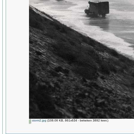
storm2.jpg
(108.06 KB, 861x634 - bekeken 3892 keer.)