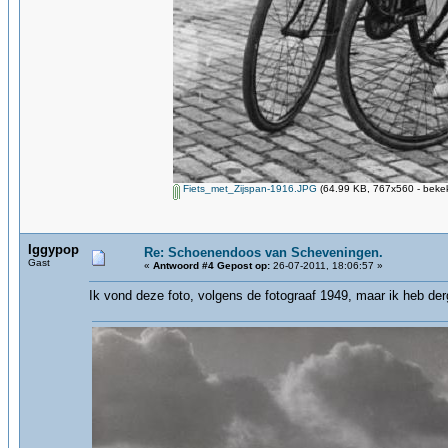
Fiets_met_Zijspan-1916.JPG
(64.99 KB, 767x560 - bekek
Iggypop
Re: Schoenendoos van Scheveningen.
Gast
«
Antwoord #4 Gepost op:
26-07-2011, 18:06:57 »
Ik vond deze foto, volgens de fotograaf 1949, maar ik heb derg