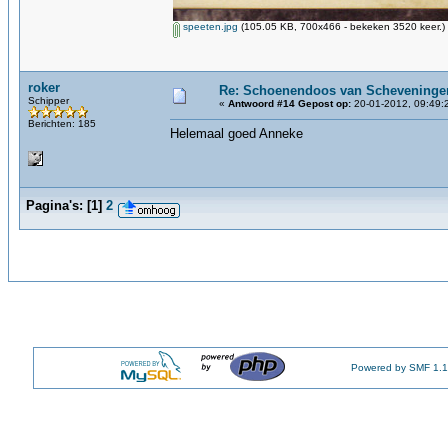
speeten.jpg
(105.05 KB, 700x466 - bekeken 3520 keer.)
roker
Re: Schoenendoos van Scheveninge
Schipper
«
Antwoord #14 Gepost op:
20-01-2012, 09:49:
Berichten: 185
Helemaal goed Anneke
Pagina's:
[
1
]
2
Powered by SMF 1.1