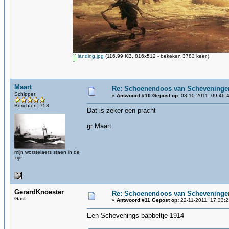
landing.jpg
(116.99 KB, 816x512 - bekeken 3783 keer.)
Maart
Re: Schoenendoos van Scheveninge
Schipper
«
Antwoord #10 Gepost op:
03-10-2011, 09:46:
Berichten: 753
Dat is zeker een pracht
gr Maart
mijn worstelaers staen in de
zije
GerardKnoester
Re: Schoenendoos van Scheveninge
Gast
«
Antwoord #11 Gepost op:
22-11-2011, 17:33:2
Een Schevenings babbeltje-1914