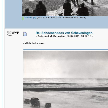
storm1.jpg
(101.13 KB, 866x636 - bekeken 3940 keer.)
Iggypop
Re: Schoenendoos van Scheveningen.
Gast
«
Antwoord #5 Gepost op:
26-07-2011, 18:12:10 »
Zelfde fotograaf.