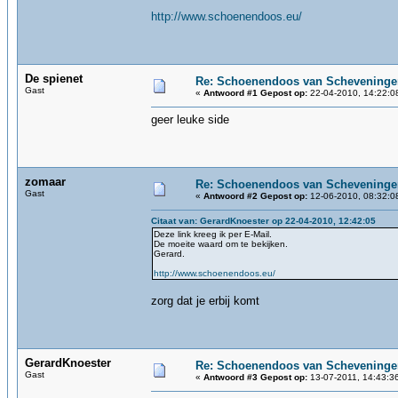
http://www.schoenendoos.eu/
De spienet
Re: Schoenendoos van Scheveninge
Gast
«
Antwoord #1 Gepost op:
22-04-2010, 14:22:0
geer leuke side
zomaar
Re: Schoenendoos van Scheveninge
Gast
«
Antwoord #2 Gepost op:
12-06-2010, 08:32:0
Citaat van: GerardKnoester op 22-04-2010, 12:42:05
Deze link kreeg ik per E-Mail.
De moeite waard om te bekijken.
Gerard.
http://www.schoenendoos.eu/
zorg dat je erbij komt
GerardKnoester
Re: Schoenendoos van Scheveninge
Gast
«
Antwoord #3 Gepost op:
13-07-2011, 14:43:3