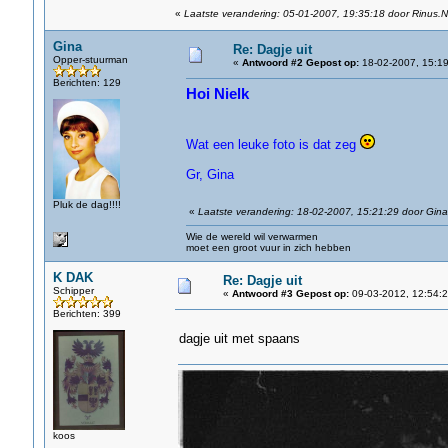
«
Laatste verandering: 05-01-2007, 19:35:18 door Rinus.N
Gina
Re: Dagje uit
Opper-stuurman
«
Antwoord #2 Gepost op:
18-02-2007, 15:19
Berichten: 129
Hoi Nielk
Wat een leuke foto is dat zeg
Gr, Gina
Pluk de dag!!!!
«
Laatste verandering: 18-02-2007, 15:21:29 door Gina
Wie de wereld wil verwarmen
moet een groot vuur in zich hebben
K DAK
Re: Dagje uit
Schipper
«
Antwoord #3 Gepost op:
09-03-2012, 12:54:2
Berichten: 399
dagje uit met spaans
koos