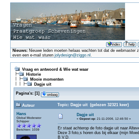
Nieuws:
Nieuwe leden moeten helaas wachten tot dat de webmaster ze a
even een e-mail sturen
jolydesign@ziggo.nl
.
Vraag en antwoord & Wie wat waar
Historie
Mooie momenten
Dagje uit
Pagina's:
[
1
]
Topic: Dagje uit (gelezen 32321 keer)
Auteur
Hans
Dagje uit
Global Moderator
«
Gepost op:
21-11-2006, 12:46:50 »
Schipper
Er staat achterop de foto dagje uit naar Altev
Berichten: 1039
Deze 3 foto,s horen dus bij elkaar (mijn Moede
B.V.D.