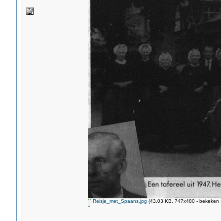
Reisje_met_Spaans.jpg
(43.03 KB, 747x480 - bekeken 