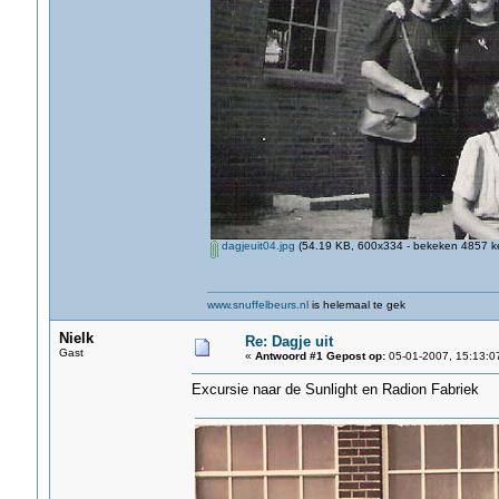
dagjeuit04.jpg
(54.19 KB, 600x334 - bekeken 4857 ke
www.snuffelbeurs.nl
is helemaal te gek
Nielk
Re: Dagje uit
Gast
«
Antwoord #1 Gepost op:
05-01-2007, 15:13:0
Excursie naar de Sunlight en Radion Fabriek