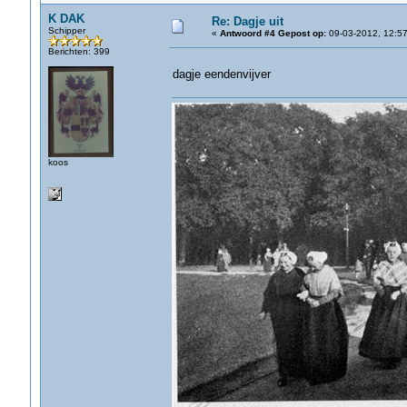
K DAK
Re: Dagje uit
Schipper
«
Antwoord #4 Gepost op:
09-03-2012, 12:57
Berichten: 399
dagje eendenvijver
koos