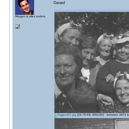
Gerard
Morgen is alles anders.
dagjeuit01.jpg
(29.78 KB, 600x352 - bekeken 4873 ke