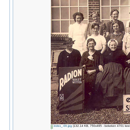
index_-00.jpg
(132.14 KB, 750x495 - bekeken 4701 keer