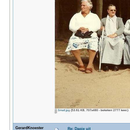
Small.jpg
(53.61 KB, 707x480 - bekeken 2777 keer.)
GerardKnoester
Re: Dagje uit