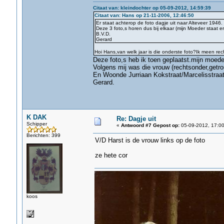
Citaat van: kleindochter op 05-09-2012, 14:59:39
Citaat van: Hans op 21-11-2006, 12:46:50
Er staat achterop de foto dagje uit naar Alteveer 1946.
Deze 3 foto,s horen dus bij elkaar (mijn Moeder staat er 
B.V.D.
Gerard
Hoi Hans,van welk jaar is die onderste foto?Ik meen rech
Deze foto,s heb ik toen geplaatst.mijn moeder 
Volgens mij was die vrouw (rechtsonder,getro
En Woonde Jurriaan Kokstraat/Marcelisstraat
Gerard.
K DAK
Re: Dagje uit
Schipper
«
Antwoord #7 Gepost op:
05-09-2012, 17:00
Berichten: 399
V/D Harst is de vrouw links op de foto
ze hete cor
koos