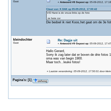
Gast
«
Antwoord #8 Gepost op:
05-09-2012, 17:16
Citaat van: K DAK op 05-09-2012, 17:00:42
V/D Harst is de vrouw links op de foto
ze hete cor
Die bedoel ik niet Koos,het gaat om de 3e fo
kleindochter
Re: Dagje uit
Gast
«
Antwoord #9 Gepost op:
05-09-2012, 17:47
Hallo Gerard,
Sorry ik zag later dat er boven de drie fotos
oma was van begin 1900.
Maar toch...leuke fotos!
«
Laatste verandering: 05-09-2012, 17:50:01 door klein
Pagina's:
[
1
]