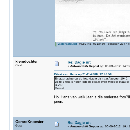
Waterpartij.jpg
(49.52 KB, 631x480 - bekeken 2977 ke
kleindochter
Re: Dagje uit
Gast
«
Antwoord #5 Gepost op:
05-09-2012, 14:59
Citaat van: Hans op 21-11-2006, 12:46:50
Er staat achterop de foto dagje uit naar Alteveer 1946.
Deze 3 foto,s horen dus bij elkaar (mijn Moeder staat er 
B.V.D.
Gerard
Hoi Hans,van welk jaar is die onderste foto?I
jaren.
GerardKnoester
Re: Dagje uit
Gast
«
Antwoord #6 Gepost op:
05-09-2012, 16:41