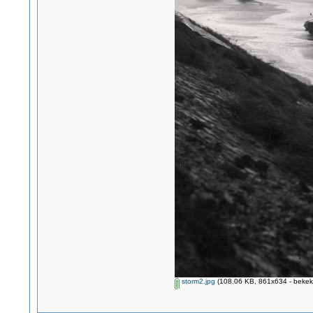
storm2.jpg
(108.06 KB, 861x634 - bekek