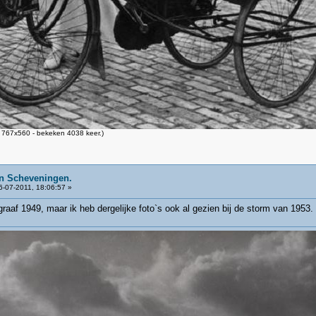
 767x560 - bekeken 4038 keer.)
n Scheveningen.
-07-2011, 18:06:57 »
raaf 1949, maar ik heb dergelijke foto`s ook al gezien bij de storm van 1953. 