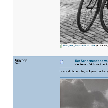
Fiets_met_Zijspan-1916.JPG
(64.99 KB,
Iggypop
Re: Schoenendoos va
Gast
«
Antwoord #4 Gepost op:
26
Ik vond deze foto, volgens de fotog