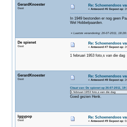
GerardKnoester
Re: Schoenendoos va
Gast
«
Antwoord #6 Gepost op:
26
In 1949 bestonden er nog geen P
Wel Hobbelpaarden.
«
Laatste verandering: 26-07-2011, 18:28
De spienet
Re: Schoenendoos va
Gast
«
Antwoord #7 Gepost op:
26
1 februari 1953 foto,s van die dag
GerardKnoester
Re: Schoenendoos va
Gast
«
Antwoord #8 Gepost op:
26
Citaat van: De spienet op 26-07-2011, 19:
1 februari 1953 foto,s van die dag
Goed gezien Henk.
Iggypop
Re: Schoenendoos va
Gast
«
Antwoord #9 Gepost op:
02