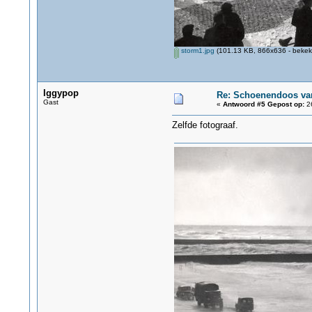
storm1.jpg
(101.13 KB, 866x636 - bekek
Iggypop
Re: Schoenendoos va
Gast
«
Antwoord #5 Gepost op:
26
Zelfde fotograaf.