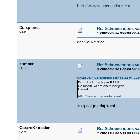
http://www.schoenendoos.eu/
De spienet
Re: Schoenendoos va
Gast
«
Antwoord #1 Gepost op:
22
geer leuke side
zomaar
Re: Schoenendoos va
Gast
«
Antwoord #2 Gepost op:
12
Citaat van: GerardKnoester op 22-04-201
Deze link kreeg ik per E-Mail.
De moeite waard om te bekijken.
Gerard.
http://www.schoenendoos.eu/
zorg dat je erbij komt
GerardKnoester
Re: Schoenendoos va
Gast
«
Antwoord #3 Gepost op:
13