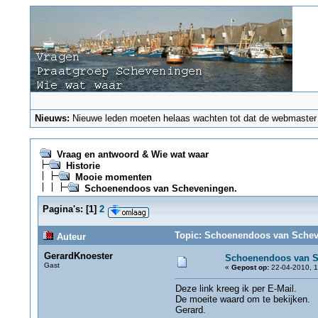
Nieuws:
Nieuwe leden moeten helaas wachten tot dat de webmaster ze
Vraag en antwoord & Wie wat waar
Historie
Mooie momenten
Schoenendoos van Scheveningen.
Pagina's:
[
1
]
2
Topic: Schoenendoos van Scheve
Auteur
GerardKnoester
Schoenendoos van S
Gast
«
Gepost op:
22-04-2010, 1
Deze link kreeg ik per E-Mail.
De moeite waard om te bekijken.
Gerard.