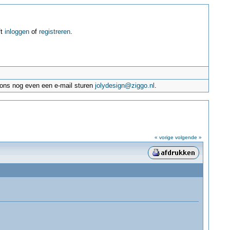
ft
inloggen
of
registreren
.
e ons nog even een e-mail sturen
jolydesign@ziggo.nl
.
« vorige
volgende »