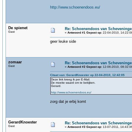
http://www.schoenendoos.eu/
De spienet
Re: Schoenendoos van Scheveninge
Gast
«
Antwoord #1 Gepost op:
22-04-2010, 14:22:0
geer leuke side
zomaar
Re: Schoenendoos van Scheveninge
Gast
«
Antwoord #2 Gepost op:
12-06-2010, 08:32:0
Citaat van: GerardKnoester op 22-04-2010, 12:42:05
Deze link kreeg ik per E-Mail.
De moeite waard om te bekijken.
Gerard.
http://www.schoenendoos.eu/
zorg dat je erbij komt
GerardKnoester
Re: Schoenendoos van Scheveninge
Gast
«
Antwoord #3 Gepost op:
13-07-2011, 14:43:3