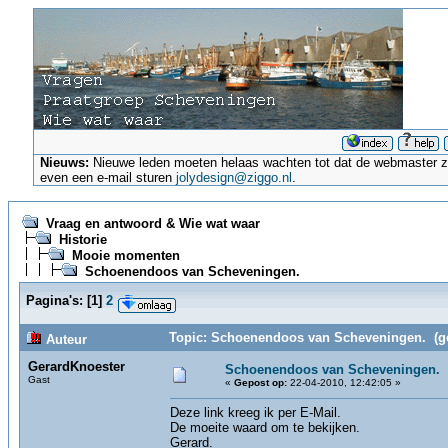
Nieuws:
Nieuwe leden moeten helaas wachten tot dat de webmaster ze a
even een e-mail sturen
jolydesign@ziggo.nl
.
Vraag en antwoord & Wie wat waar
Historie
Mooie momenten
Schoenendoos van Scheveningen.
Pagina's:
[
1
]
2
Topic: Schoenendoos van Scheveningen. (ge
Auteur
GerardKnoester
Schoenendoos van Scheveningen.
Gast
«
Gepost op:
22-04-2010, 12:42:05 »
Deze link kreeg ik per E-Mail.
De moeite waard om te bekijken.
Gerard.