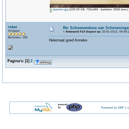
speeten.jpg
(105.05 KB, 700x466 - bekeken 3506 keer.)
roker
Re: Schoenendoos van Scheveninge
Schipper
«
Antwoord #14 Gepost op:
20-01-2012, 09:49:
Berichten: 185
Helemaal goed Anneke
Pagina's:
[
1
]
2
Powered by SMF 1.1