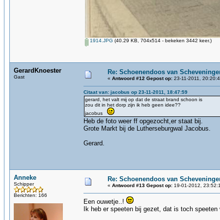
1914.JPG
(40.29 KB, 704x514 - bekeken 3442 keer.)
GerardKnoester
Re: Schoenendoos van Scheveninge
Gast
«
Antwoord #12 Gepost op:
23-11-2011, 20:20:4
Citaat van: jacobus op 23-11-2011, 18:47:59
gerard, het valt mij op dat de straat brand schoon is
zou dit in het dorp zijn ik heb geen idee??
jacobus
Heb de foto weer ff opgezocht,er staat bij.
Grote Markt bij de Lutherseburgwal Jacobus.
Gerard.
Anneke
Re: Schoenendoos van Scheveninge
Schipper
«
Antwoord #13 Gepost op:
19-01-2012, 23:52:
Berichten: 166
Een ouwetje..!
Ik heb er speeten bij gezet, dat is toch speeten