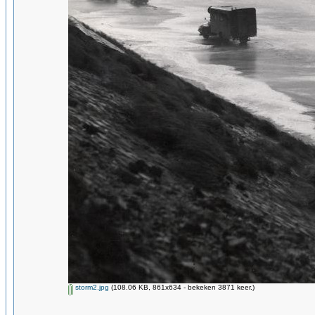
storm2.jpg
(108.06 KB, 861x634 - bekeken 3871 keer.)