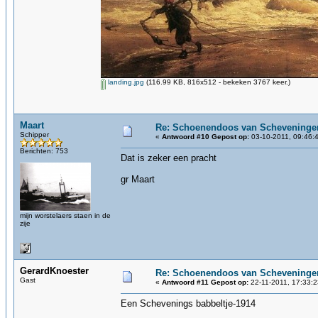
landing.jpg
(116.99 KB, 816x512 - bekeken 3767 keer.)
Maart
Re: Schoenendoos van Scheveninge
Schipper
«
Antwoord #10 Gepost op:
03-10-2011, 09:46:
Berichten: 753
Dat is zeker een pracht
gr Maart
mijn worstelaers staen in de
zije
GerardKnoester
Re: Schoenendoos van Scheveninge
Gast
«
Antwoord #11 Gepost op:
22-11-2011, 17:33:2
Een Schevenings babbeltje-1914