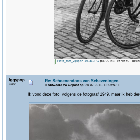
Fiets_met_Zijspan-1916.JPG
(64.99 KB, 767x560 - bekek
Iggypop
Re: Schoenendoos van Scheveningen.
Gast
«
Antwoord #4 Gepost op:
26-07-2011, 18:06:57 »
Ik vond deze foto, volgens de fotograaf 1949, maar ik heb derg