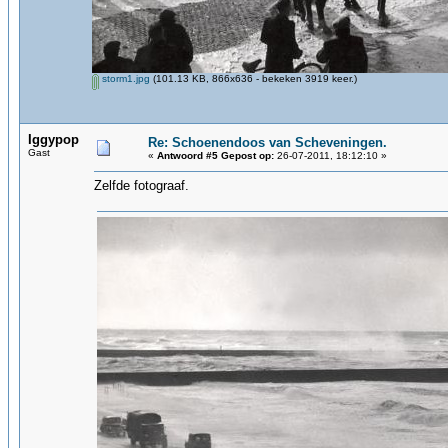
storm1.jpg
(101.13 KB, 866x636 - bekeken 3919 keer.)
Iggypop
Re: Schoenendoos van Scheveningen.
Gast
«
Antwoord #5 Gepost op:
26-07-2011, 18:12:10 »
Zelfde fotograaf.