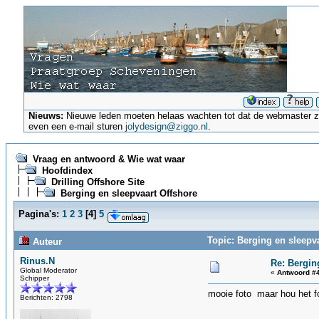
Nieuws:
Nieuwe leden moeten helaas wachten tot dat de webmaster ze a
even een e-mail sturen
jolydesign@ziggo.nl
.
Vraag en antwoord & Wie wat waar
Hoofdindex
Drilling Offshore Site
Berging en sleepvaart Offshore
Pagina's:
1
2
3
[
4
]
5
Topic: Berging en sleepv
Auteur
Rinus.N
Re: Bergin
Global Moderator
«
Antwoord #4
Schipper
mooie foto maar hou het f
Berichten: 2798