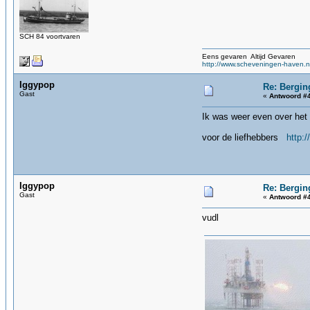
SCH 84 voortvaren
Eens gevaren Altijd Gevaren
http://www.scheveningen-haven.n
Iggypop
Re: Bergin
Gast
«
Antwoord #4
Ik was weer even over het
voor de liefhebbers
http:
Iggypop
Re: Bergin
Gast
«
Antwoord #4
vudl