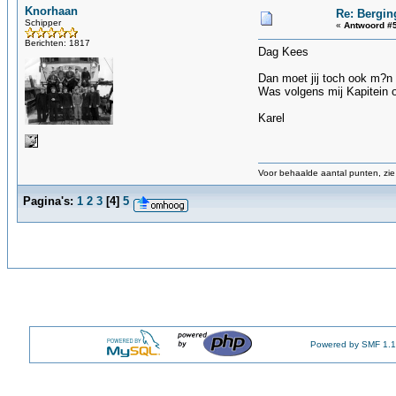
Knorhaan
Re: Bergin
Schipper
«
Antwoord #5
Berichten: 1817
Dag Kees
Dan moet jij toch ook m?n
Was volgens mij Kapitein 
Karel
Voor behaalde aantal punten, zie 
Pagina's:
1
2
3
[
4
]
5
Powered by SMF 1.1