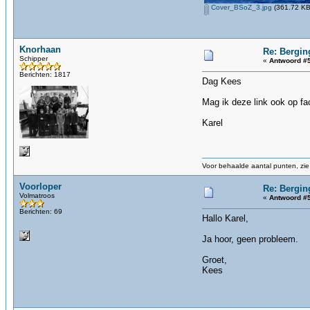
Cover_BSoZ_3.jpg
(361.72 KB
Knorhaan
Re: Bergin
Schipper
«
Antwoord #5
Berichten: 1817
Dag Kees
Mag ik deze link ook op f
Karel
Voor behaalde aantal punten, zie 
Voorloper
Re: Bergin
Volmatroos
«
Antwoord #5
Berichten: 69
Hallo Karel,
Ja hoor, geen probleem.
Groet,
Kees