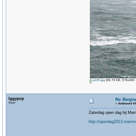
a105.jpg
(66.79 KB, 576x360 -
Iggypop
Re: Bergin
Gast
«
Antwoord #4
Zaterdag open dag bij Mamm
http://opendag2013.mamm