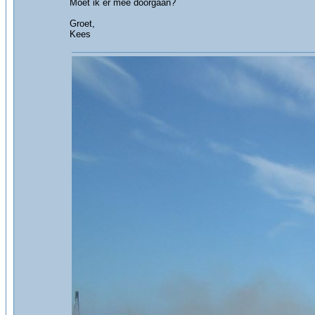
Moet ik er mee doorgaan?
Groet,
Kees