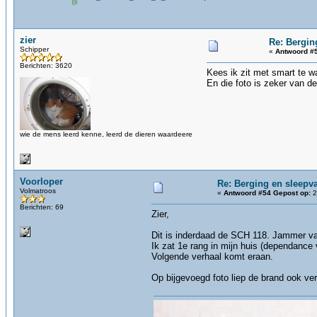
zier
Re: Bergin
Schipper
«
Antwoord #5
Berichten: 3620
Kees ik zit met smart te w
En die foto is zeker van de
wie de mens leerd kenne, leerd de dieren waardeere
Voorloper
Re: Berging en sleepva
Volmatroos
«
Antwoord #54 Gepost op:
2
Berichten: 69
Zier,
Dit is inderdaad de SCH 118. Jammer va
Ik zat 1e rang in mijn huis (dependance
Volgende verhaal komt eraan.
Op bijgevoegd foto liep de brand ook v