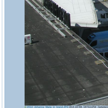
2014_Johanna_Maria_in_brand.JPG
(313.18 KB, 1672x1254 - bekeken 