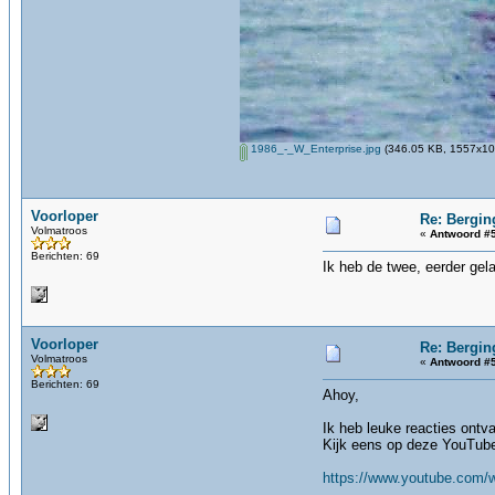
1986_-_W_Enterprise.jpg
(346.05 KB, 1557x104
Voorloper
Re: Bergin
Volmatroos
«
Antwoord #5
Berichten: 69
Ik heb de twee, eerder gel
Voorloper
Re: Bergin
Volmatroos
«
Antwoord #5
Berichten: 69
Ahoy,
Ik heb leuke reacties ont
Kijk eens op deze YouTube
https://www.youtube.com