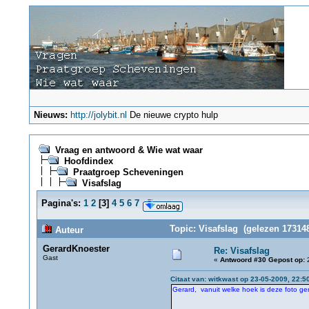
Nieuws:
http://jolybit.nl
De nieuwe crypto hulp
Vraag en antwoord & Wie wat waar
Hoofdindex
Praatgroep Scheveningen
Visafslag
Pagina's:
1
2
[
3
]
4
5
6
7
Topic: Visafslag (gelezen 173148
Auteur
GerardKnoester
Re: Visafslag
Gast
«
Antwoord #30 Gepost op:
2
Citaat van: witkwast op 23-05-2009, 22:5
Gerard, vanuit welke hoek is deze foto gen