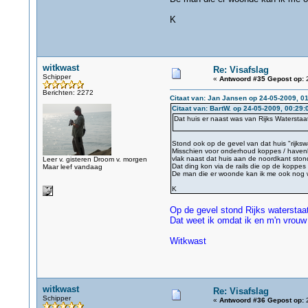
K
witkwast
Re: Visafslag
Schipper
«
Antwoord #35 Gepost op:
2
Berichten: 2272
Citaat van: Jan Jansen op 24-05-2009, 0
Citaat van: BartW. op 24-05-2009, 00:29:
Dat huis er naast was van Rijks Watersta
Stond ook op de gevel van dat huis "rijksw
Misschien voor onderhoud koppes / havenl
vlak naast dat huis aan de noordkant ston
Leer v. gisteren Droom v. morgen
Dat ding kon via de rails die op de koppes l
Maar leef vandaag
De man die er woonde kan ik me ook nog 
K
Op de gevel stond Rijks waterstaat
Dat weet ik omdat ik en m'n vrouw
Witkwast
witkwast
Re: Visafslag
Schipper
«
Antwoord #36 Gepost op:
2