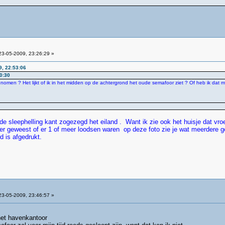
3-05-2009, 23:26:29 »
9, 22:53:06
0:30
nomen ? Het lijkt of ik in het midden op de achtergrond het oude semafoor ziet ? Of heb ik dat m
de sleephelling kant zogezegd het eiland . Want ik zie ook het huisje dat vr
ver geweest of er 1 of meer loodsen waren op deze foto zie je wat meerdere 
rd is afgedrukt.
3-05-2009, 23:46:57 »
het havenkantoor