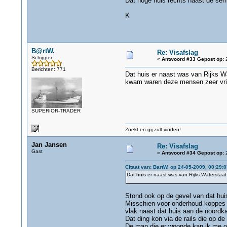
Dat hoge huis rechts naast de semaf
K
B@rtW.
Re: Visafslag
Schipper
«
Antwoord #33 Gepost op:
2
Berichten: 771
Dat huis er naast was van Rijks W
kwam waren deze mensen zeer vrie
SUPERIOR-TRADER
Zoekt en gij zult vinden!
Jan Jansen
Re: Visafslag
Gast
«
Antwoord #34 Gepost op:
2
Citaat van: BartW. op 24-05-2009, 00:29:0
Dat huis er naast was van Rijks Waterstaa
Stond ook op de gevel van dat huis
Misschien voor onderhoud koppes 
vlak naast dat huis aan de noordka
Dat ding kon via de rails die op de 
De man die er woonde kan ik me o