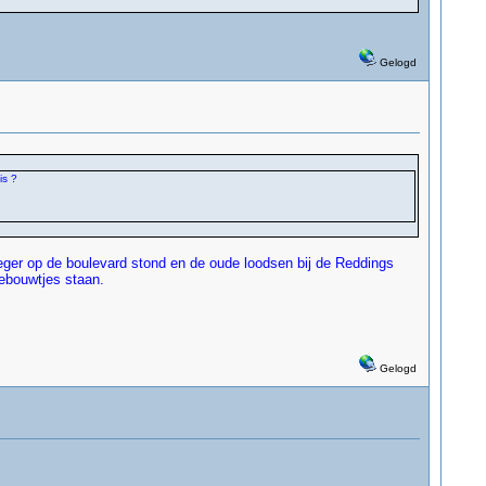
Gelogd
is ?
oeger op de boulevard stond en de oude loodsen bij de Reddings
gebouwtjes staan.
Gelogd