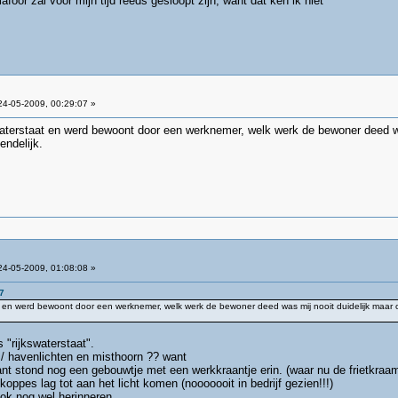
oor zal voor mijn tijd reeds gesloopt zijn, want dat ken ik niet
4-05-2009, 00:29:07 »
aterstaat en werd bewoont door een werknemer, welk werk de bewoner deed was
ndelijk.
4-05-2009, 01:08:08 »
7
t en werd bewoont door een werknemer, welk werk de bewoner deed was mij nooit duidelijk maar 
 "rijkswaterstaat".
/ havenlichten en misthoorn ?? want
nt stond nog een gebouwtje met een werkkraantje erin. (waar nu de frietkraam
koppes lag tot aan het licht komen (nooooooit in bedrijf gezien!!!)
ok nog wel herinneren