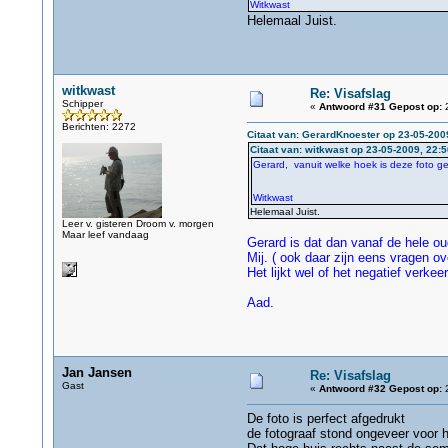
Witkwast
Helemaal Juist.
witkwast
Re: Visafslag
Schipper
«
Antwoord #31 Gepost op:
2
Berichten: 2272
Citaat van: GerardKnoester op 23-05-200
Citaat van: witkwast op 23-05-2009, 22:5
Gerard, vanuit welke hoek is deze foto ge
Witkwast
Helemaal Juist.
Leer v. gisteren Droom v. morgen
Maar leef vandaag
Gerard is dat dan vanaf de hele ou
Mij. ( ook daar zijn eens vragen o
Het lijkt wel of het negatief verkee
Aad
.
Jan Jansen
Re: Visafslag
Gast
«
Antwoord #32 Gepost op:
2
De foto is perfect afgedrukt
de fotograaf stond ongeveer voor 