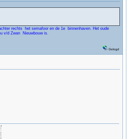
r achter rechts het semafoor en de 1e binnenhaven. Het oude
r nu v/d Zwan Nieuwbouw is.
Gelogd