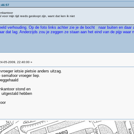
3:46:57
enkantoor
voor mijn tijd reeds gesloopt zijn, want dat ken ik niet
beeld verhouding. Op de foto links achter zie je de bocht naar buiten en daa
aar dat lag. Anderzijds zou je zeggen ze staan aan het eind van de pijp waa
4-05-2009, 22:40:00 »
vroeger ietsie pietsie anders uitzag.
e semafoor vroeger liep.
weggehaald
nkantoor stond en
 uitgestald hebben
toor