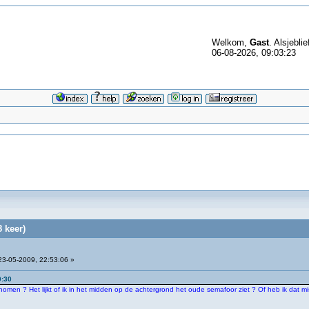
Welkom,
Gast
. Alsjeblie
06-08-2026, 09:03:23
 keer)
3-05-2009, 22:53:06 »
0:30
omen ? Het lijkt of ik in het midden op de achtergrond het oude semafoor ziet ? Of heb ik dat mi