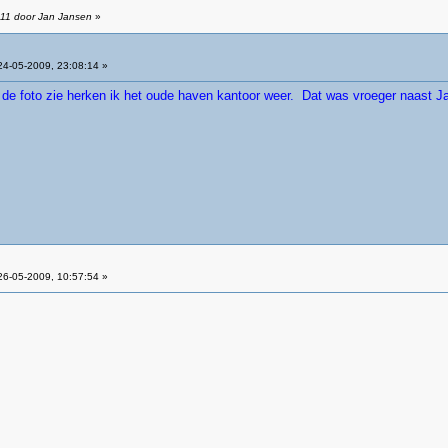
:11 door Jan Jansen
»
4-05-2009, 23:08:14 »
 de foto zie herken ik het oude haven kantoor weer. Dat was vroeger naast 
6-05-2009, 10:57:54 »