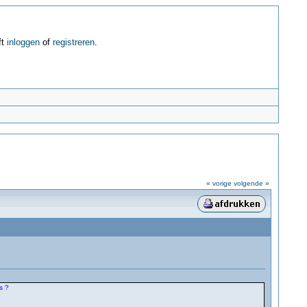
ft
inloggen
of
registreren
.
« vorige
volgende »
s ?