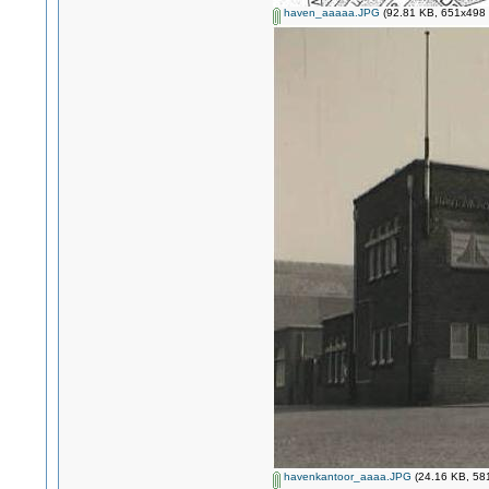
haven_aaaaa.JPG
(92.81 KB, 651x498 -
havenkantoor_aaaa.JPG
(24.16 KB, 581