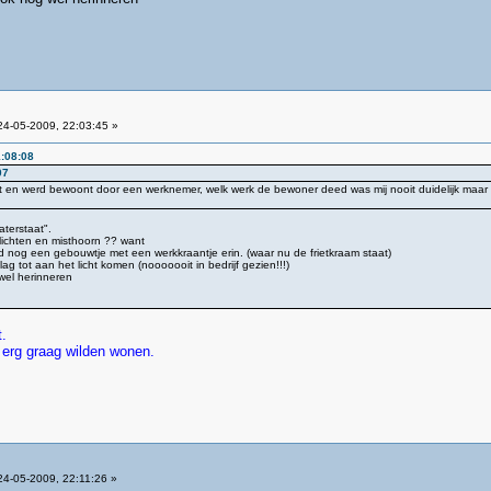
4-05-2009, 22:03:45 »
1:08:08
07
at en werd bewoont door een werknemer, welk werk de bewoner deed was mij nooit duidelijk maar 
aterstaat".
ichten en misthoorn ?? want
d nog een gebouwtje met een werkkraantje erin. (waar nu de frietkraam staat)
ag tot aan het licht komen (nooooooit in bedrijf gezien!!!)
wel herinneren
.
 erg graag wilden wonen.
4-05-2009, 22:11:26 »