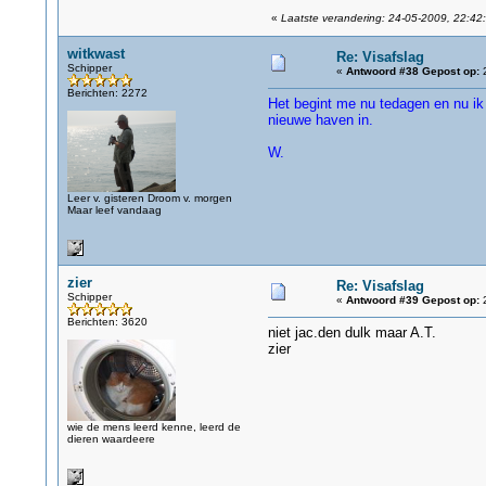
«
Laatste verandering: 24-05-2009, 22:42
witkwast
Re: Visafslag
Schipper
«
Antwoord #38 Gepost op:
2
Berichten: 2272
Het begint me nu tedagen en nu ik
nieuwe haven in.
W.
Leer v. gisteren Droom v. morgen
Maar leef vandaag
zier
Re: Visafslag
Schipper
«
Antwoord #39 Gepost op:
2
Berichten: 3620
niet jac.den dulk maar A.T.
zier
wie de mens leerd kenne, leerd de
dieren waardeere