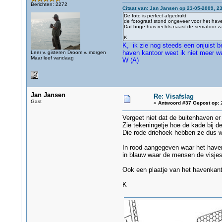
Berichten: 2272
Citaat van: Jan Jansen op 23-05-2009, 2
De foto is perfect afgedrukt
de fotograaf stond ongeveer voor het hav
Dat hoge huis rechts naast de semafoor zal 
K
K, ik zie nog steeds een onjuist 
haven kantoor weet ik niet meer w
Leer v. gisteren Droom v. morgen
Maar leef vandaag
W (A)
Jan Jansen
Re: Visafslag
Gast
«
Antwoord #37 Gepost op:
2
Vergeet niet dat de buitenhaven er 
Zie tekeningetje hoe de kade bij d
Die rode driehoek hebben ze dus 
In rood aangegeven waar het have
in blauw waar de mensen de visjes
Ook een plaatje van het havenkan
K