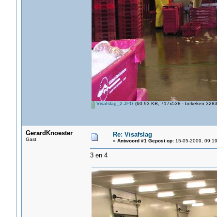
Visafslag_2.JPG
(60.93 KB, 717x538 - bekeken 3283 
GerardKnoester
Re: Visafslag
Gast
«
Antwoord #1 Gepost op:
15-05-2009, 09:19
3 en 4