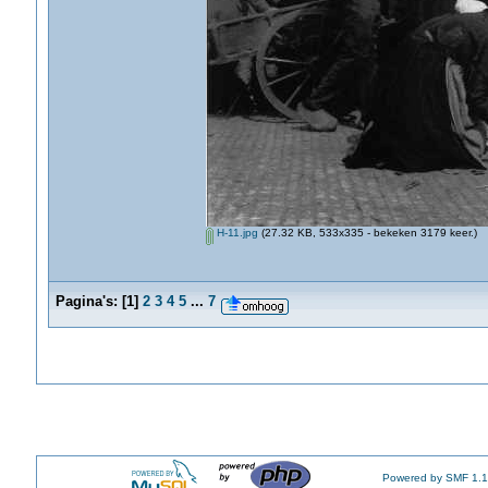
H-11.jpg
(27.32 KB, 533x335 - bekeken 3179 keer.)
Pagina's:
[
1
]
2
3
4
5
...
7
Powered by SMF 1.1