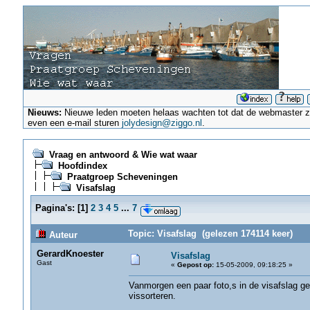
Nieuws:
Nieuwe leden moeten helaas wachten tot dat de webmaster ze a
even een e-mail sturen
jolydesign@ziggo.nl
.
Vraag en antwoord & Wie wat waar
Hoofdindex
Praatgroep Scheveningen
Visafslag
Pagina's:
[
1
]
2
3
4
5
...
7
Topic: Visafslag (gelezen 174114 keer)
Auteur
GerardKnoester
Visafslag
Gast
«
Gepost op:
15-05-2009, 09:18:25 »
Vanmorgen een paar foto,s in de visafslag g
vissorteren.