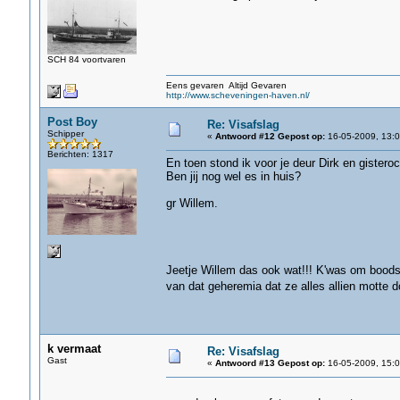
SCH 84 voortvaren
Eens gevaren Altijd Gevaren
http://www.scheveningen-haven.nl/
Post Boy
Re: Visafslag
Schipper
«
Antwoord #12 Gepost op:
16-05-2009, 13:0
Berichten: 1317
En toen stond ik voor je deur Dirk en gistero
Ben jij nog wel es in huis?
gr Willem.
Jeetje Willem das ook wat!!! K'was om boods
van dat geheremia dat ze alles allien motte do
k vermaat
Re: Visafslag
Gast
«
Antwoord #13 Gepost op:
16-05-2009, 15:0