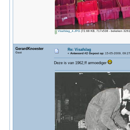
Visafslag_4.JPG
(72.68 KB, 717x538 - bekeken 3261 
GerardKnoester
Re: Visafslag
Gast
«
Antwoord #2 Gepost op:
15-05-2009, 09:27
Deze is van 1962,ff armoediger