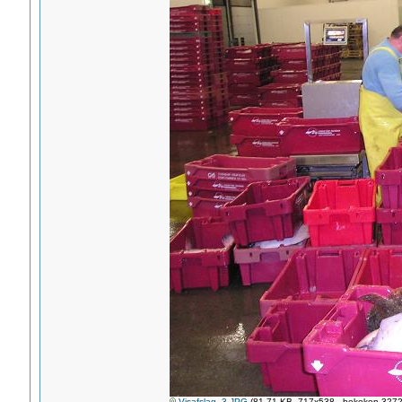
Visafslag_3.JPG
(81.71 KB, 717x538 - bekeken 3272 