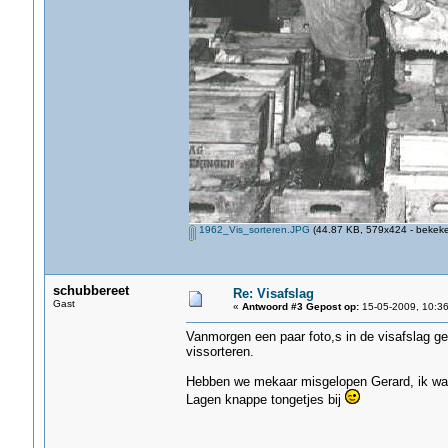
1962_Vis_sorteren.JPG
(44.87 KB, 579x424 - bekeke
schubbereet
Re: Visafslag
Gast
«
Antwoord #3 Gepost op:
15-05-2009, 10:36
Vanmorgen een paar foto,s in de visafslag g
vissorteren.
Hebben we mekaar misgelopen Gerard, ik was 
Lagen knappe tongetjes bij