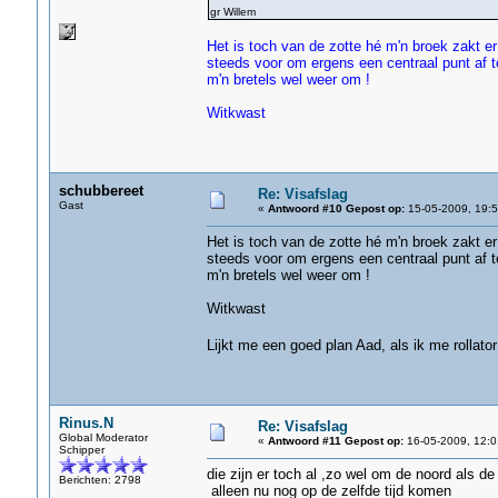
gr Willem
Het is toch van de zotte hé m'n broek zakt er
steeds voor om ergens een centraal punt af t
m'n bretels wel weer om !
Witkwast
schubbereet
Re: Visafslag
Gast
«
Antwoord #10 Gepost op:
15-05-2009, 19:5
Het is toch van de zotte hé m'n broek zakt er
steeds voor om ergens een centraal punt af t
m'n bretels wel weer om !
Witkwast
Lijkt me een goed plan Aad, als ik me rollat
Rinus.N
Re: Visafslag
Global Moderator
«
Antwoord #11 Gepost op:
16-05-2009, 12:0
Schipper
die zijn er toch al ,zo wel om de noord als de
Berichten: 2798
alleen nu nog op de zelfde tijd komen