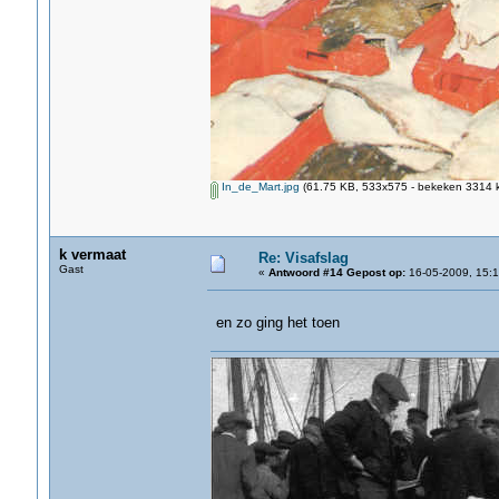
In_de_Mart.jpg
(61.75 KB, 533x575 - bekeken 3314 k
k vermaat
Re: Visafslag
Gast
«
Antwoord #14 Gepost op:
16-05-2009, 15:1
en zo ging het toen