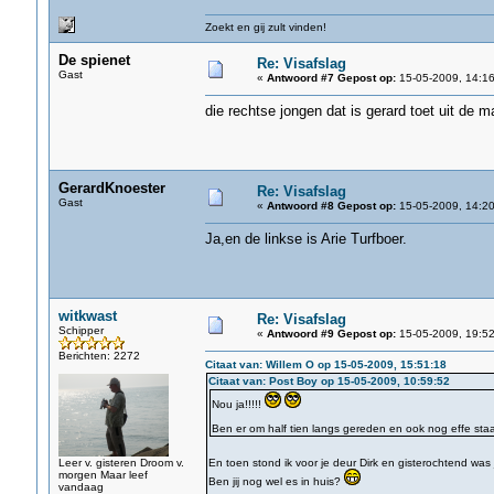
Zoekt en gij zult vinden!
De spienet
Re: Visafslag
Gast
«
Antwoord #7 Gepost op:
15-05-2009, 14:16
die rechtse jongen dat is gerard toet uit de 
GerardKnoester
Re: Visafslag
Gast
«
Antwoord #8 Gepost op:
15-05-2009, 14:20
Ja,en de linkse is Arie Turfboer.
witkwast
Re: Visafslag
Schipper
«
Antwoord #9 Gepost op:
15-05-2009, 19:52
Berichten: 2272
Citaat van: Willem O op 15-05-2009, 15:51:18
Citaat van: Post Boy op 15-05-2009, 10:59:52
Nou ja!!!!!
Ben er om half tien langs gereden en ook nog effe staa
Leer v. gisteren Droom v.
En toen stond ik voor je deur Dirk en gisterochtend was 
morgen Maar leef
Ben jij nog wel es in huis?
vandaag