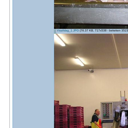
Visafslag_1.JPG
(76.37 KB, 717x538 - bekeken 3523 