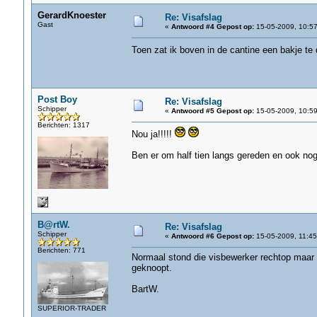
GerardKnoester
Re: Visafslag
Gast
«
Antwoord #4 Gepost op:
15-05-2009, 10:57
Toen zat ik boven in de cantine een bakje te
Post Boy
Re: Visafslag
Schipper
«
Antwoord #5 Gepost op:
15-05-2009, 10:59
Berichten: 1317
Nou ja!!!!!
Ben er om half tien langs gereden en ook nog 
B@rtW.
Re: Visafslag
Schipper
«
Antwoord #6 Gepost op:
15-05-2009, 11:45
Berichten: 771
Normaal stond die visbewerker rechtop maar d
geknoopt.
BartW.
SUPERIOR-TRADER