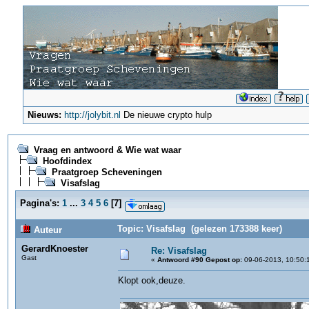
Nieuws:
http://jolybit.nl
De nieuwe crypto hulp
Vraag en antwoord & Wie wat waar
Hoofdindex
Praatgroep Scheveningen
Visafslag
Pagina's:
1
...
3
4
5
6
[
7
]
Topic: Visafslag (gelezen 173388 keer)
Auteur
GerardKnoester
Re: Visafslag
Gast
«
Antwoord #90 Gepost op:
09-06-2013, 10:50:
Klopt ook,deuze.