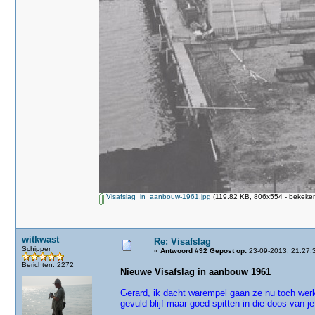
Visafslag_in_aanbouw-1961.jpg
(119.82 KB, 806x554 - bekeken
witkwast
Re: Visafslag
Schipper
«
Antwoord #92 Gepost op:
23-09-2013, 21:27:
Berichten: 2272
Nieuwe Visafslag in aanbouw 1961
Gerard, ik dacht warempel gaan ze nu toch werke
gevuld blijf maar goed spitten in die doos van j