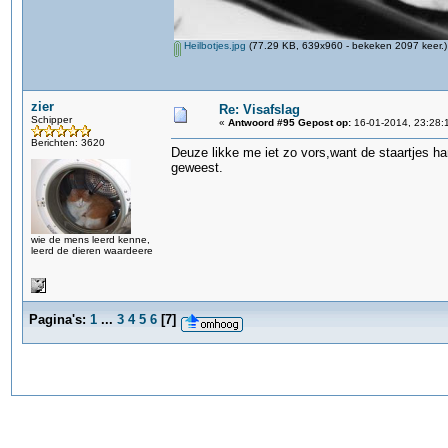
Heilbotjes.jpg
(77.29 KB, 639x960 - bekeken 2097 keer.)
zier
Re: Visafslag
Schipper
«
Antwoord #95 Gepost op:
16-01-2014, 23:28:
Berichten: 3620
Deuze likke me iet zo vors,want de staartjes h
geweest.
wie de mens leerd kenne,
leerd de dieren waardeere
Pagina's:
1
...
3
4
5
6
[
7
]