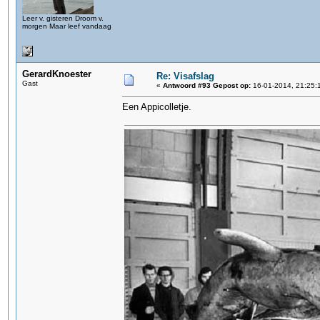
Leer v. gisteren Droom v.
morgen Maar leef vandaag
GerardKnoester
Re: Visafslag
Gast
«
Antwoord #93 Gepost op:
16-01-2014, 21:25:
Een Appicolletje.