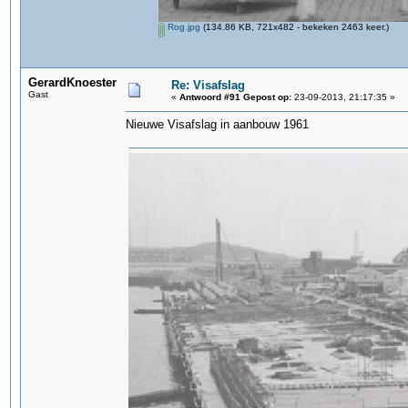
Rog.jpg
(134.86 KB, 721x482 - bekeken 2463 keer.)
GerardKnoester
Re: Visafslag
Gast
«
Antwoord #91 Gepost op:
23-09-2013, 21:17:35 »
Nieuwe Visafslag in aanbouw 1961