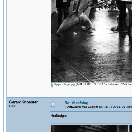
Appicolletje.jpg
(168.61 KB, 720x547 - bekeken 2242 kee
GerardKnoester
Re: Visafslag
Gast
«
Antwoord #94 Gepost op:
16-01-2014, 21:30:
Heilbotjes