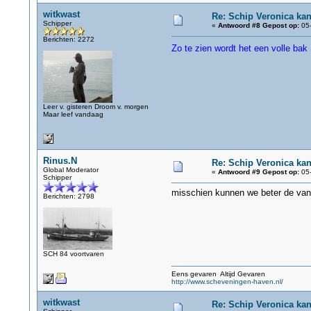
witkwast
Re: Schip Veronica ka
Schipper
«
Antwoord #8 Gepost op:
05-
Berichten: 2272
Zo te zien wordt het een volle bak
Leer v. gisteren Droom v. morgen
Maar leef vandaag
Rinus.N
Re: Schip Veronica ka
Global Moderator
«
Antwoord #9 Gepost op:
05-
Schipper
misschien kunnen we beter de van
Berichten: 2798
SCH 84 voortvaren
Eens gevaren Altijd Gevaren
http://www.scheveningen-haven.nl/
witkwast
Re: Schip Veronica ka