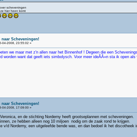
 over scheveningen
t ze hier heen komt
n naar Scheveningen!
-04-2008, 23:55:02 »
ten we maar met z'n allen naar het Binnenhof ! Degeen die een Schevenings
d worden want dat geeft iets simbolysch. Voor meer ideÃÂ«n sta ik open als 
n naar Scheveningen!
-04-2008, 17:09:00 »
 Veronica, en de stichting Norderny heeft grootseplannen met scheveningen.
 binnen, ze hebben alleen nog 10 miljoen nodig om de zaak rond te krijgen.
e v/d Norderny, een uitgeleefde bende was, en dan bedoel ik het discotheek in