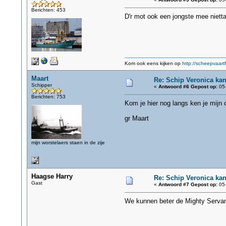
Berichten: 453
D'r mot ook een jongste mee niet
Kom ook eens kijken op
http://scheepvaartf
Maart
Re: Schip Veronica ka
Schipper
«
Antwoord #6 Gepost op:
05-
Berichten: 753
Kom je hier nog langs ken je mijn
gr Maart
mijn worstelaers staen in de zije
Haagse Harry
Re: Schip Veronica ka
Gast
«
Antwoord #7 Gepost op:
05-
We kunnen beter de Mighty Serva