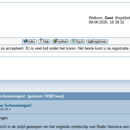
Welkom,
Gast
. Alsjeblie
08-08-2026, 19:38:32
 accepteert. Er is veel kaf onder het koren. Het beste kunt u na registrati
Scheveningen! (gelezen 74382 keer)
aar Scheveningen!
:31:15 »
ingen
h in de strijd geworpen om het originele zendschip van Radio Veronica een l