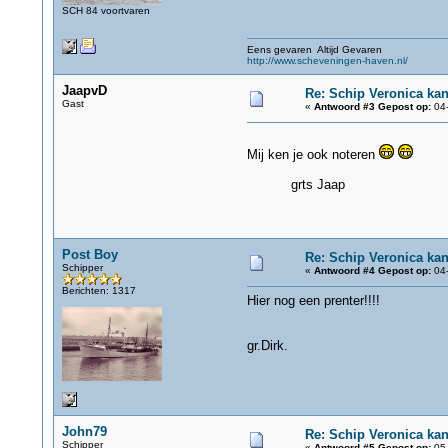
SCH 84 voortvaren
Eens gevaren Altijd Gevaren
http://www.scheveningen-haven.nl/
JaapvD
Re: Schip Veronica ka
Gast
«
Antwoord #3 Gepost op:
04-
Mij ken je ook noteren
grts Jaap
Post Boy
Re: Schip Veronica ka
Schipper
«
Antwoord #4 Gepost op:
04-
Berichten: 1317
Hier nog een prenter!!!!
gr.Dirk.
John79
Re: Schip Veronica ka
Schipper
«
Antwoord #5 Gepost op:
05-