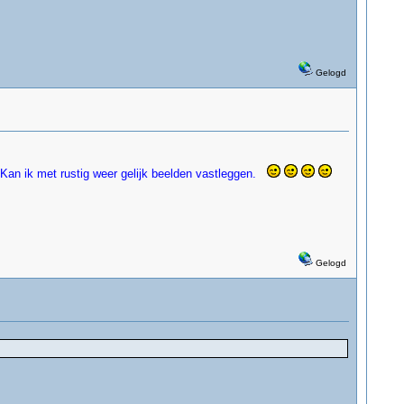
Gelogd
Kan ik met rustig weer gelijk beelden vastleggen.
Gelogd