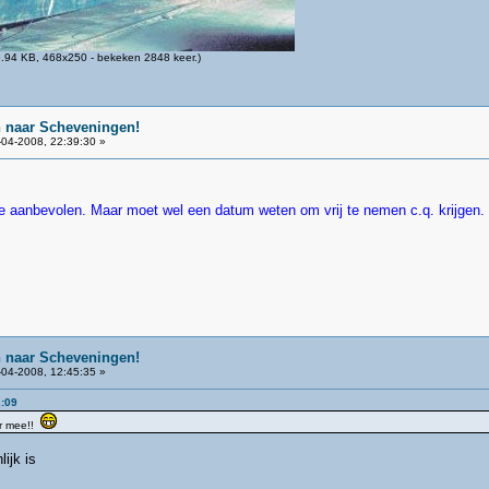
.94 KB, 468x250 - bekeken 2848 keer.)
n naar Scheveningen!
04-2008, 22:39:30 »
me aanbevolen. Maar moet wel een datum weten om vrij te nemen c.q. krijgen. 
n naar Scheveningen!
04-2008, 12:45:35 »
2:09
er mee!!
ijk is