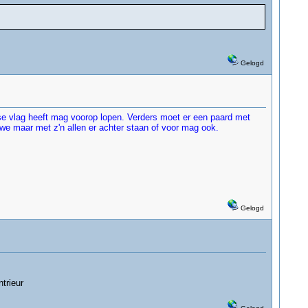
Gelogd
e vlag heeft mag voorop lopen. Verders moet er een paard met
we maar met z'n allen er achter staan of voor mag ook.
Gelogd
trieur