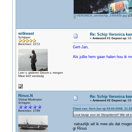
VERONICA_zendschip_149445b.jpg
(25
witkwast
Re: Schip Veronica ka
Schipper
«
Antwoord #1 Gepost op:
03-
Berichten: 2272
Gert-Jan,
Als jullie hem gaan halen hou ik 
Leer v. gisteren Droom v. morgen
Maar leef vandaag
Rinus.N
Re: Schip Veronica ka
Global Moderator
«
Antwoord #2 Gepost op:
04-
Schipper
Citaat van: Gert-Jan op 03-04-2008, 21:3
Berichten: 2798
Leuk klusje voor de Sleepdienst!! Wie wil 
natuurlijk wil ik mee als dat mogenl
gr Rinus