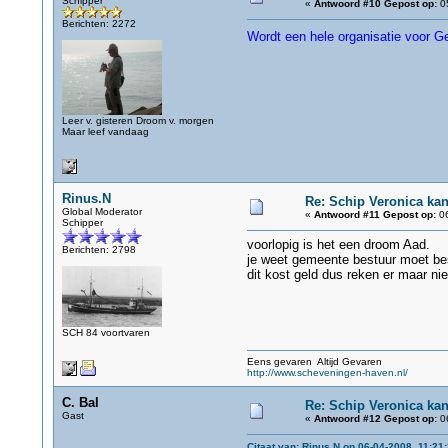
Schipper
«
Antwoord #10 Gepost op:
05
Berichten: 2272
Wordt een hele organisatie voor G
Leer v. gisteren Droom v. morgen
Maar leef vandaag
Rinus.N
Re: Schip Veronica ka
Global Moderator
«
Antwoord #11 Gepost op:
06
Schipper
voorlopig is het een droom Aad.
Berichten: 2798
je weet gemeente bestuur moet be
dit kost geld dus reken er maar ni
SCH 84 voortvaren
Eens gevaren Altijd Gevaren
http://www.scheveningen-haven.nl/
C. Bal
Re: Schip Veronica ka
Gast
«
Antwoord #12 Gepost op:
06
Citaat van: Rinus.N op 06-04-2008, 11:21