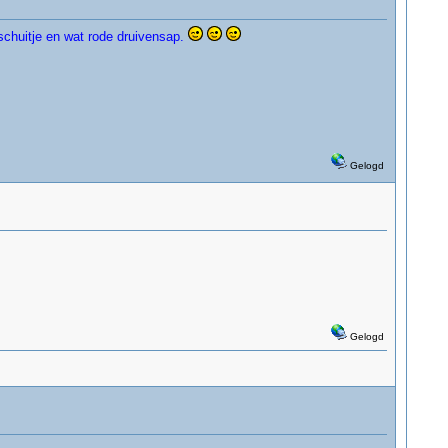
schuitje en wat rode druivensap.
Gelogd
Gelogd