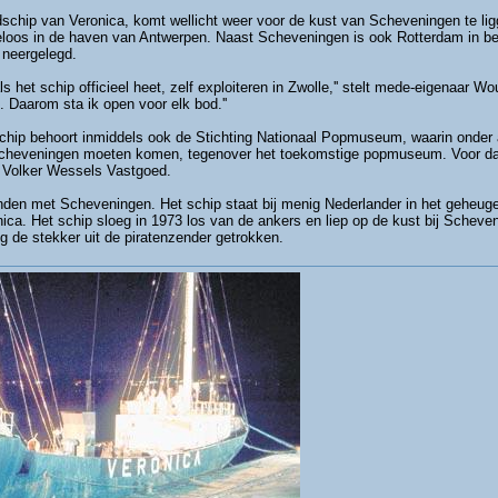
dschip van Veronica, komt wellicht weer voor de kust van Scheveningen te
rkeloos in de haven van Antwerpen. Naast Scheveningen is ook Rotterdam in be
 neergelegd.
ls het schip officieel heet, zelf exploiteren in Zwolle,'' stelt mede-eigenaar W
. Daarom sta ik open voor elk bod.''
 schip behoort inmiddels ook de Stichting Nationaal Popmuseum, waarin onder 
Scheveningen moeten komen, tegenover het toekomstige popmuseum. Voor da
t Volker Wessels Vastgoed.
nden met Scheveningen. Het schip staat bij menig Nederlander in het geheugen
nica. Het schip sloeg in 1973 los van de ankers en liep op de kust bij Schev
 de stekker uit de piratenzender getrokken.