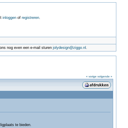
ft
inloggen
of
registreren
.
e ons nog even een e-mail sturen
jolydesign@ziggo.nl
.
« vorige
volgende »
igplaats te bieden.