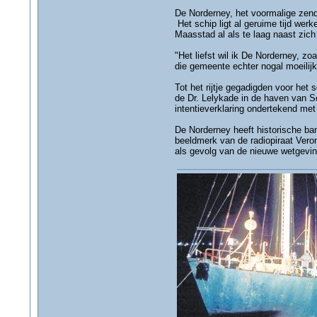
De Norderney, het voormalige zen
Het schip ligt al geruime tijd we
Maasstad al als te laag naast zich
"Het liefst wil ik De Norderney, zoa
die gemeente echter nogal moeilijk
Tot het rijtje gegadigden voor het
de Dr. Lelykade in de haven van 
intentieverklaring ondertekend me
De Norderney heeft historische ba
beeldmerk van de radiopiraat Vero
als gevolg van de nieuwe wetgeving