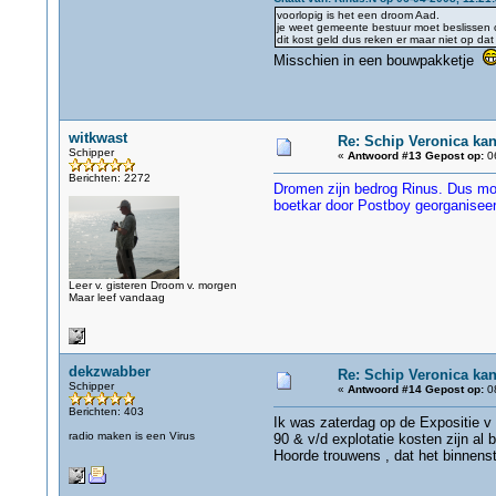
voorlopig is het een droom Aad.
je weet gemeente bestuur moet beslissen
dit kost geld dus reken er maar niet op da
Misschien in een bouwpakketje
witkwast
Re: Schip Veronica ka
Schipper
«
Antwoord #13 Gepost op:
06
Berichten: 2272
Dromen zijn bedrog Rinus. Dus moe
boetkar door Postboy georganiseer
Leer v. gisteren Droom v. morgen
Maar leef vandaag
dekzwabber
Re: Schip Veronica ka
Schipper
«
Antwoord #14 Gepost op:
08
Berichten: 403
Ik was zaterdag op de Expositie v
radio maken is een Virus
90 & v/d explotatie kosten zijn al
Hoorde trouwens , dat het binnenst