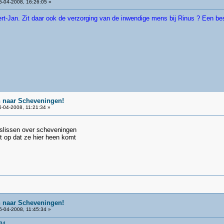
-04-2008, 16:26:05 »
ert-Jan. Zit daar ook de verzorging van de inwendige mens bij Rinus ? Een be
n naar Scheveningen!
-04-2008, 11:21:34 »
slissen over scheveningen
et op dat ze hier heen komt
n naar Scheveningen!
-04-2008, 11:45:34 »
:34