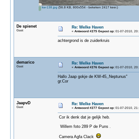
kw-138.jpg
(56.8 KB, 800x554 - bekeken 2417 keer.)
De spienet
Re: Welke Haven
Gast
«
Antwoord #275 Gepost op:
01-07-2010, 20:
achtergrond is de zuiderkruis
demarico
Re: Welke Haven
Gast
«
Antwoord #276 Gepost op:
01-07-2010, 20:
Hallo Jaap gokje de KW-45,,Neptunus''
gr.Cor
JaapvD
Re: Welke Haven
Gast
«
Antwoord #277 Gepost op:
01-07-2010, 21:
Cor ik denk dat je gelijk heb.
Willem foto 289 P de Puns .
Camera Agfa Clack