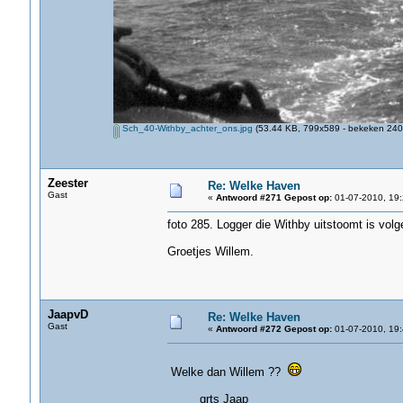
Sch_40-Withby_achter_ons.jpg
(53.44 KB, 799x589 - bekeken 2400
Zeester
Re: Welke Haven
Gast
«
Antwoord #271 Gepost op:
01-07-2010, 19:
foto 285. Logger die Withby uitstoomt is volg
Groetjes Willem.
JaapvD
Re: Welke Haven
Gast
«
Antwoord #272 Gepost op:
01-07-2010, 19:
Welke dan Willem ??
grts Jaap