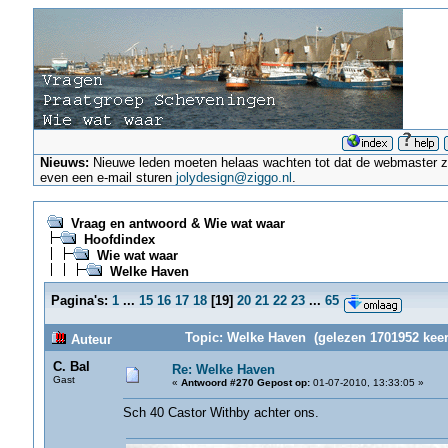
Nieuws:
Nieuwe leden moeten helaas wachten tot dat de webmaster ze a
even een e-mail sturen
jolydesign@ziggo.nl
.
Vraag en antwoord & Wie wat waar
Hoofdindex
Wie wat waar
Welke Haven
Pagina's:
1
...
15
16
17
18
[
19
]
20
21
22
23
...
65
Topic: Welke Haven (gelezen 1701952 keer
Auteur
C. Bal
Re: Welke Haven
Gast
«
Antwoord #270 Gepost op:
01-07-2010, 13:33:05 »
Sch 40 Castor Withby achter ons.