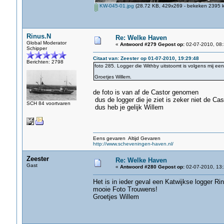
KW-045-01.jpg
(28.72 KB, 429x269 - bekeken 2395 k
Rinus.N
Re: Welke Haven
Global Moderator
«
Antwoord #279 Gepost op:
02-07-2010, 08:
Schipper
Citaat van: Zeester op 01-07-2010, 19:29:48
Berichten: 2798
foto 285. Logger die Withby uitstoomt is volgens mij een
Groetjes Willem.
de foto is van af de Castor genomen
dus de logger die je ziet is zeker niet de Cas
SCH 84 voortvaren
dus heb je gelijk Willem
Eens gevaren Altijd Gevaren
http://www.scheveningen-haven.nl/
Zeester
Re: Welke Haven
Gast
«
Antwoord #280 Gepost op:
02-07-2010, 13:
Het is in ieder geval een Katwijkse logger Ri
mooie Foto Trouwens!
Groetjes Willem