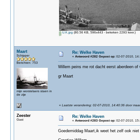
U.K.jpg
(80.56 KB, 596x443 - bekeken 2293 keer.)
Maart
Re: Welke Haven
Schipper
«
Antwoord #282 Gepost op:
02-07-2010, 14:
Berichten: 753
Willem peins me rot dacht eerst aberdeen of wi
gr Maart
mijn worstelaers staen in
de zije
«
Laatste verandering: 02-07-2010, 14:40:36 door maar
Zeester
Re: Welke Haven
Gast
«
Antwoord #283 Gepost op:
02-07-2010, 15:
Goedemiddag Maart,ik weet het zelf ook niet