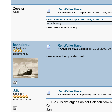
Zeester
Re: Welke Haven
Gast
«
Antwoord #211 Gepost op:
21-08-2008, 19:
Citaat van: De spienet op 21-08-2008, 12:06:28
scharborough
nee geen scarborough!
kannebrou
Re: Welke Haven
Volmatroos
«
Antwoord #212 Gepost op:
21-08-2008, 20:
Berichten: 53
nee sgarenburg is dat niet
J.H.
Re: Welke Haven
Schipper
«
Antwoord #213 Gepost op:
29-09-2008, 20:
Berichten: 2214
SCH-236-is dat ergens op het CaledoniÃÂ« 
Gr.
Jan.