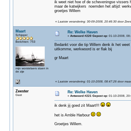
ik weet niet hoe of de scheveningse vissers
maar de katwijkers noemden het altijd: werk
groetjes Willem
«
Laatste verandering: 30-09-2008, 20:46:30 door Zees
Maart
Re: Welke Haven
Schipper
«
Antwoord #220 Gepost op:
01-10-2008, 08:
Berichten: 753
Bedankt voor die tip Willem denk ik het weet
uitkomme, werkwoord is er flak bij
gr Maart
mijn worstelaers staen in
de zije
«
Laatste verandering: 01-10-2008, 08:47:26 door maar
Zeester
Re: Welke Haven
Gast
«
Antwoord #221 Gepost op:
01-10-2008, 20:
ik denk jij goed zit Maart!!!
het is Amble Harbour
Groetjes Willem.