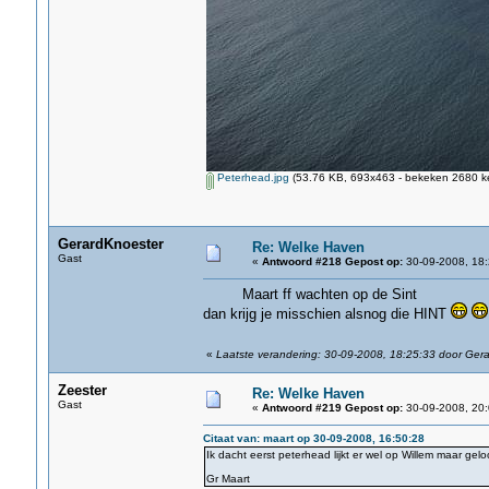
Peterhead.jpg
(53.76 KB, 693x463 - bekeken 2680 ke
GerardKnoester
Re: Welke Haven
Gast
«
Antwoord #218 Gepost op:
30-09-2008, 18:
Maart ff wachten op de Sint
dan krijg je misschien alsnog die HINT
«
Laatste verandering: 30-09-2008, 18:25:33 door Ger
Zeester
Re: Welke Haven
Gast
«
Antwoord #219 Gepost op:
30-09-2008, 20:
Citaat van: maart op 30-09-2008, 16:50:28
Ik dacht eerst peterhead lijkt er wel op Willem maar geloo
Gr Maart