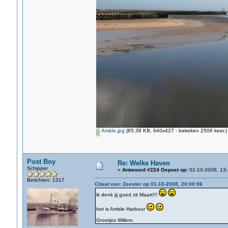
Amble.jpg
(85.38 KB, 640x427 - bekeken 2506 keer.)
Post Boy
Re: Welke Haven
Schipper
«
Antwoord #224 Gepost op:
02-10-2008, 13:
Berichten: 1317
Citaat van: Zeester op 01-10-2008, 20:00:06
ik denk jij goed zit Maart!!!
het is Amble Harbour
Groetjes Willem.