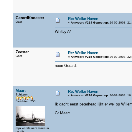
GerardKnoester
Re: Welke Haven
Gast
«
Antwoord #214 Gepost op:
29-09-2008, 21:
Whitby??
Zeester
Re: Welke Haven
Gast
«
Antwoord #215 Gepost op:
29-09-2008, 22:
neen Gerard.
Maart
Re: Welke Haven
Schipper
«
Antwoord #216 Gepost op:
30-09-2008, 16:
Berichten: 753
Ik dacht eerst peterhead lijkt er wel op Wille
Gr Maart
mijn worstelaers staen in
de zije