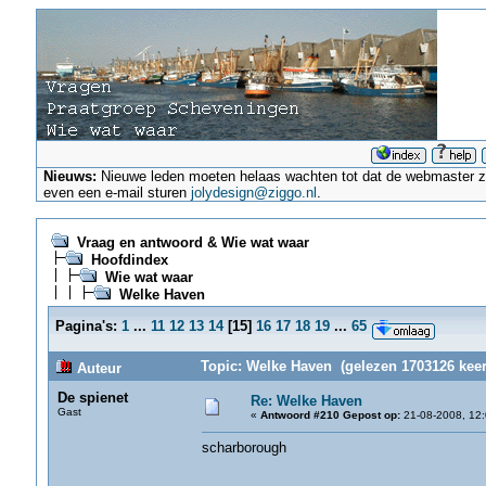
Nieuws:
Nieuwe leden moeten helaas wachten tot dat de webmaster ze a
even een e-mail sturen
jolydesign@ziggo.nl
.
Vraag en antwoord & Wie wat waar
Hoofdindex
Wie wat waar
Welke Haven
Pagina's:
1
...
11
12
13
14
[
15
]
16
17
18
19
...
65
Topic: Welke Haven (gelezen 1703126 keer
Auteur
De spienet
Re: Welke Haven
Gast
«
Antwoord #210 Gepost op:
21-08-2008, 12:
scharborough