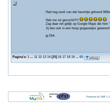
Had nog nooit van dat haventje gehoord Wil
Heb me rot gezocht!!!!!
.
Zag daar net gelijk op Google Maps die hint:
Jij ben ook in een hoop giegauwtjes geweest!
gr.Dirk.
Pagina's:
1
...
11
12
13
14
[
15
]
16
17
18
19
...
65
Powered by SMF 1.1