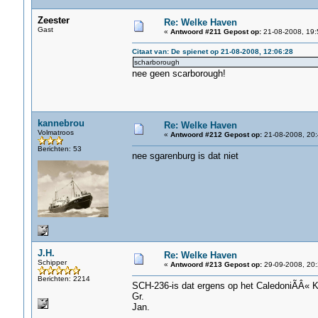
Zeester
Re: Welke Haven
Gast
«
Antwoord #211 Gepost op:
21-08-2008, 19:
Citaat van: De spienet op 21-08-2008, 12:06:28
scharborough
nee geen scarborough!
kannebrou
Re: Welke Haven
Volmatroos
«
Antwoord #212 Gepost op:
21-08-2008, 20:
Berichten: 53
nee sgarenburg is dat niet
J.H.
Re: Welke Haven
Schipper
«
Antwoord #213 Gepost op:
29-09-2008, 20:
Berichten: 2214
SCH-236-is dat ergens op het CaledoniÃÂ« 
Gr.
Jan.