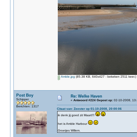
Amble.jpg
(85.38 KB, 640x427 - bekeken 2511 keer.)
Post Boy
Re: Welke Haven
Schipper
«
Antwoord #224 Gepost op:
02-10-2008, 13:
Berichten: 1317
Citaat van: Zeester op 01-10-2008, 20:00:06
ik denk jij goed zit Maart!!!
het is Amble Harbour
Groetjes Willem.