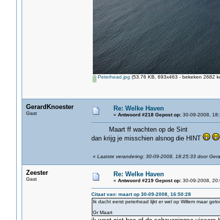
Peterhead.jpg
(53.76 KB, 693x463 - bekeken 2682 ke
GerardKnoester
Re: Welke Haven
Gast
«
Antwoord #218 Gepost op:
30-09-2008, 18:
Maart ff wachten op de Sint
dan krijg je misschien alsnog die HINT
«
Laatste verandering: 30-09-2008, 18:25:33 door Ger
Zeester
Re: Welke Haven
Gast
«
Antwoord #219 Gepost op:
30-09-2008, 20:
Citaat van: maart op 30-09-2008, 16:50:28
Ik dacht eerst peterhead lijkt er wel op Willem maar geloo
Gr Maart