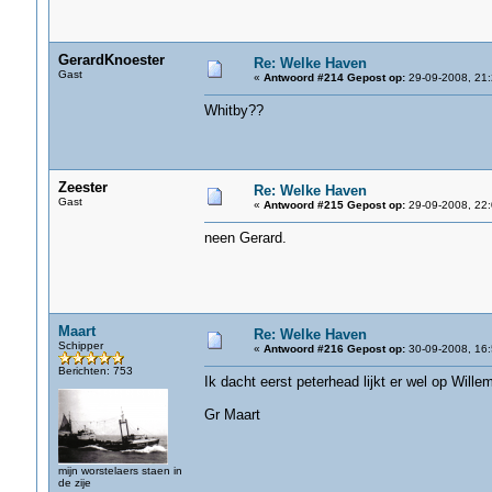
GerardKnoester
Re: Welke Haven
Gast
«
Antwoord #214 Gepost op:
29-09-2008, 21:
Whitby??
Zeester
Re: Welke Haven
Gast
«
Antwoord #215 Gepost op:
29-09-2008, 22:
neen Gerard.
Maart
Re: Welke Haven
Schipper
«
Antwoord #216 Gepost op:
30-09-2008, 16:
Berichten: 753
Ik dacht eerst peterhead lijkt er wel op Wille
Gr Maart
mijn worstelaers staen in
de zije