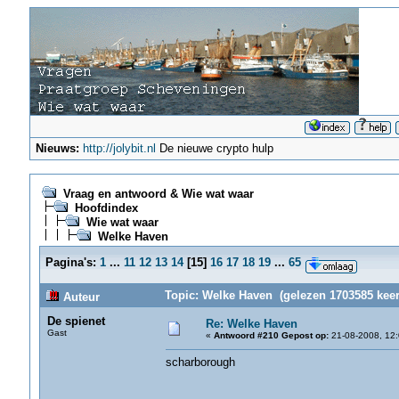
Nieuws:
http://jolybit.nl
De nieuwe crypto hulp
Vraag en antwoord & Wie wat waar
Hoofdindex
Wie wat waar
Welke Haven
Pagina's:
1
...
11
12
13
14
[
15
]
16
17
18
19
...
65
Topic: Welke Haven (gelezen 1703585 keer
Auteur
De spienet
Re: Welke Haven
Gast
«
Antwoord #210 Gepost op:
21-08-2008, 12:
scharborough