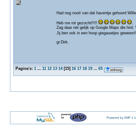
Had nog nooit van dat haventje gehoord Wil
Heb me rot gezocht!!!!!
.
Zag daar net gelijk op Google Maps die hint:
Jij ben ook in een hoop giegauwtjes geweest!
gr.Dirk.
Pagina's:
1
...
11
12
13
14
[
15
]
16
17
18
19
...
65
Powered by SMF 1.1