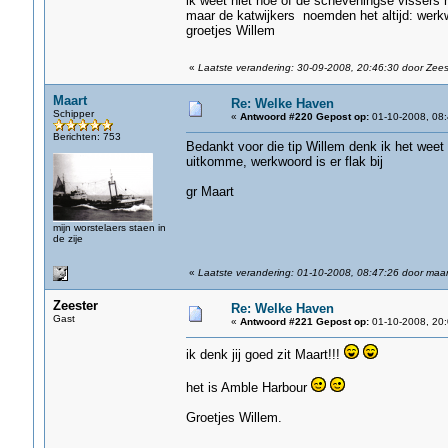
ik weet niet hoe of de scheveningse vissers
maar de katwijkers noemden het altijd: werk
groetjes Willem
«
Laatste verandering: 30-09-2008, 20:46:30 door Zees
Maart
Re: Welke Haven
Schipper
«
Antwoord #220 Gepost op:
01-10-2008, 08:
Berichten: 753
Bedankt voor die tip Willem denk ik het weet
uitkomme, werkwoord is er flak bij
gr Maart
mijn worstelaers staen in
de zije
«
Laatste verandering: 01-10-2008, 08:47:26 door maar
Zeester
Re: Welke Haven
Gast
«
Antwoord #221 Gepost op:
01-10-2008, 20:
ik denk jij goed zit Maart!!!
het is Amble Harbour
Groetjes Willem.