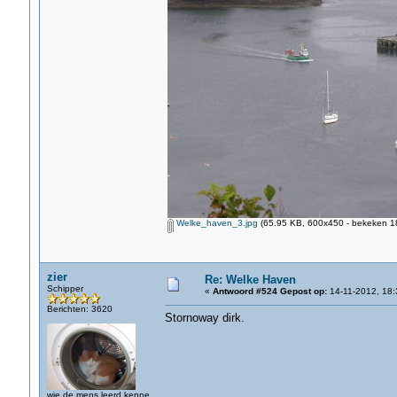
Welke_haven_3.jpg
(65.95 KB, 600x450 - bekeken 18
zier
Re: Welke Haven
Schipper
«
Antwoord #524 Gepost op:
14-11-2012, 18:
Berichten: 3620
Stornoway dirk.
wie de mens leerd kenne,