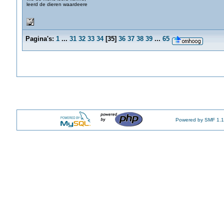
leerd de dieren waardeere
Pagina's:
1
...
31
32
33
34
[
35
]
36
37
38
39
...
65
Powered by SMF 1.1