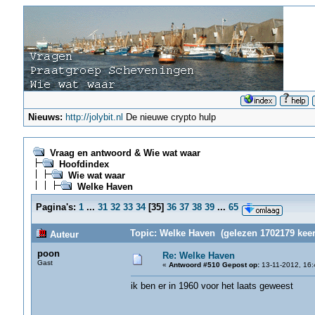
Nieuws:
http://jolybit.nl
De nieuwe crypto hulp
Vraag en antwoord & Wie wat waar
Hoofdindex
Wie wat waar
Welke Haven
Pagina's:
1
...
31
32
33
34
[
35
]
36
37
38
39
...
65
Topic: Welke Haven (gelezen 1702179 keer
Auteur
poon
Re: Welke Haven
Gast
«
Antwoord #510 Gepost op:
13-11-2012, 16:
ik ben er in 1960 voor het laats geweest