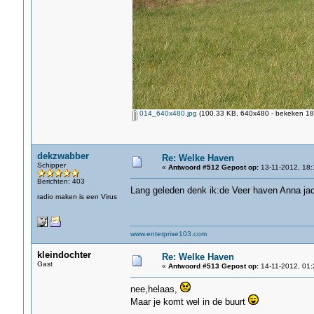
014_640x480.jpg
(100.33 KB, 640x480 - bekeken 186
dekzwabber
Re: Welke Haven
Schipper
«
Antwoord #512 Gepost op:
13-11-2012, 18:
Berichten: 403
Lang geleden denk ik:de Veer haven Anna jac
radio maken is een Virus
www.enterprise103.com
kleindochter
Re: Welke Haven
Gast
«
Antwoord #513 Gepost op:
14-11-2012, 01:
nee,helaas,
Maar je komt wel in de buurt