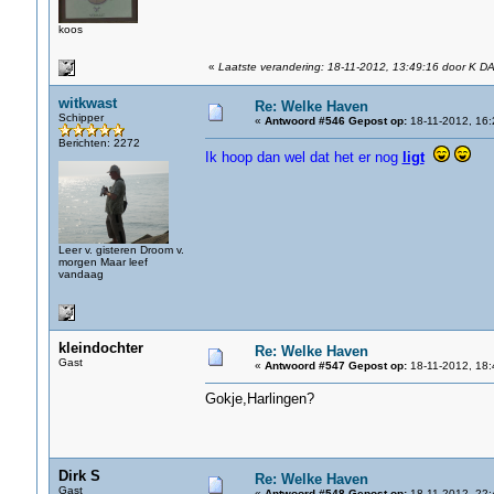
koos
«
Laatste verandering: 18-11-2012, 13:49:16 door K D
witkwast
Re: Welke Haven
Schipper
«
Antwoord #546 Gepost op:
18-11-2012, 16:
Berichten: 2272
Ik hoop dan wel dat het er nog
ligt
Leer v. gisteren Droom v.
morgen Maar leef
vandaag
kleindochter
Re: Welke Haven
Gast
«
Antwoord #547 Gepost op:
18-11-2012, 18:
Gokje,Harlingen?
Dirk S
Re: Welke Haven
Gast
«
Antwoord #548 Gepost op:
18-11-2012, 22: