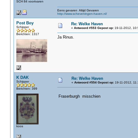
SCH 84 voortvaren
Eens gevaren Altijd Gevaren
http://www.scheveningen-haven.nl/
Post Boy
Re: Welke Haven
Schipper
«
Antwoord #553 Gepost op:
19-11-2012, 10:
Berichten: 1317
Ja Rinus.
K DAK
Re: Welke Haven
Schipper
«
Antwoord #554 Gepost op:
19-11-2012, 11:
Berichten: 399
Fraserburgh misschien
koos