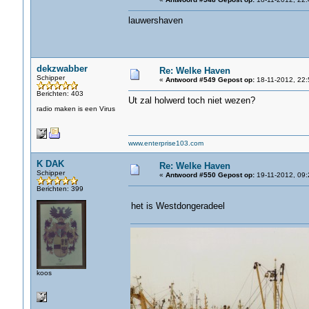
lauwershaven
dekzwabber
Re: Welke Haven
Schipper
«
Antwoord #549 Gepost op:
18-11-2012, 22:
Berichten: 403
Ut zal holwerd toch niet wezen?
radio maken is een Virus
www.enterprise103.com
K DAK
Re: Welke Haven
Schipper
«
Antwoord #550 Gepost op:
19-11-2012, 09:
Berichten: 399
het is Westdongeradeel
koos