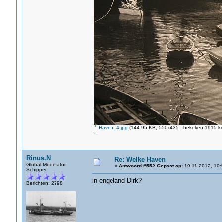
Haven_4.jpg
(144.95 KB, 550x435 - bekeken 1915 ke
Rinus.N
Re: Welke Haven
Global Moderator
«
Antwoord #552 Gepost op:
19-11-2012, 10:
Schipper
in engeland Dirk?
Berichten: 2798