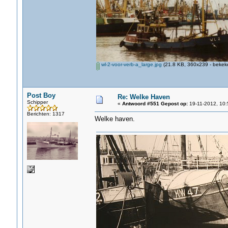
wl-2-voor-verb-a_large.jpg
(21.8 KB, 360x239 - bekeke
Post Boy
Re: Welke Haven
Schipper
«
Antwoord #551 Gepost op:
19-11-2012, 10:
Berichten: 1317
Welke haven.