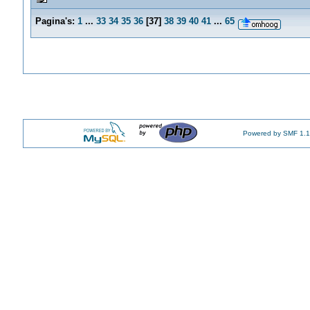
Pagina's:
1
...
33
34
35
36
[
37
]
38
39
40
41
...
65
Powered by SMF 1.1