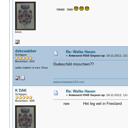
neee nee
koos
dekzwabber
Re: Welke Haven
Schipper
«
Antwoord #544 Gepost op:
18-11-2012, 13:
Berichten: 403
Oudeschild misschien??
radio maken is een Virus
www.enterprise103.com
K DAK
Re: Welke Haven
Schipper
«
Antwoord #545 Gepost op:
18-11-2012, 13:
Berichten: 399
nee Het leg wel in Friesland