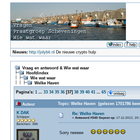
Nieuws:
http://jolybit.nl
De nieuwe crypto hulp
Vraag en antwoord & Wie wat waar
Hoofdindex
Wie wat waar
Welke Haven
Pagina's:
1
...
33
34
35
36
[
37
]
38
39
40
41
...
65
Topic: Welke Haven (gelezen 1701786 keer
Auteur
K DAK
Re: Welke Haven
Schipper
«
Antwoord #540 Gepost op:
17-11-2012, 20:
Berichten: 399
Sorry neeeee