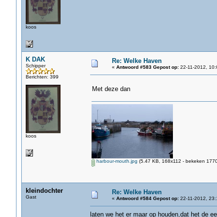
koos
K DAK
Re: Welke Haven
Schipper
«
Antwoord #583 Gepost op:
22-11-2012, 10:
Berichten: 399
Met deze dan
koos
harbour-mouth.jpg
(5.47 KB, 168x112 - bekeken 1770 
kleindochter
Re: Welke Haven
Gast
«
Antwoord #584 Gepost op:
22-11-2012, 23:
laten we het er maar op houden,dat het de e