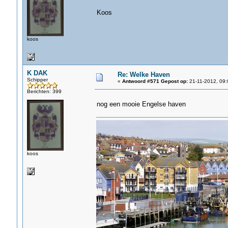
Koos
koos
K DAK
Re: Welke Haven
Schipper
«
Antwoord #571 Gepost op:
21-11-2012, 09:
Berichten: 399
nog een mooie Engelse haven
koos