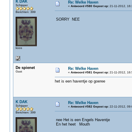
K DAK
Re: Welke Haven
Schipper
«
Antwoord #580 Gepost op:
21-11-2012, 16:
Berichten: 399
SORRY NEE
koos
De spienet
Re: Welke Haven
Gast
«
Antwoord #581 Gepost op:
21-11-2012, 16:
het is een haventje op goeree
K DAK
Re: Welke Haven
Schipper
«
Antwoord #582 Gepost op:
22-11-2012, 09:
Berichten: 399
nee Het is een Engels Haventje
En het heet Mouth