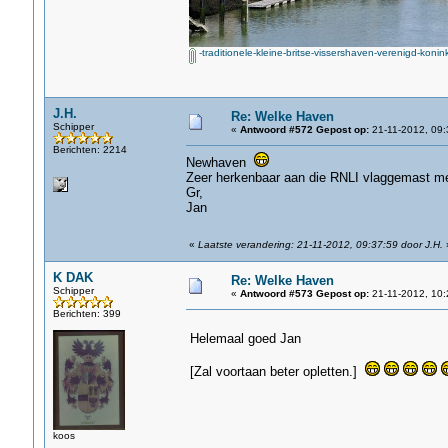
-traditionele-kleine-britse-vissershaven-verenigd-koninkr
J.H.
Re: Welke Haven
Schipper
«
Antwoord #572 Gepost op:
21-11-2012, 09:
Berichten: 2214
Newhaven
Zeer herkenbaar aan die RNLI vlaggemast me
Gr,
Jan
«
Laatste verandering: 21-11-2012, 09:37:59 door J.H.
K DAK
Re: Welke Haven
Schipper
«
Antwoord #573 Gepost op:
21-11-2012, 10:
Berichten: 399
Helemaal goed Jan
[Zal voortaan beter opletten.]
koos