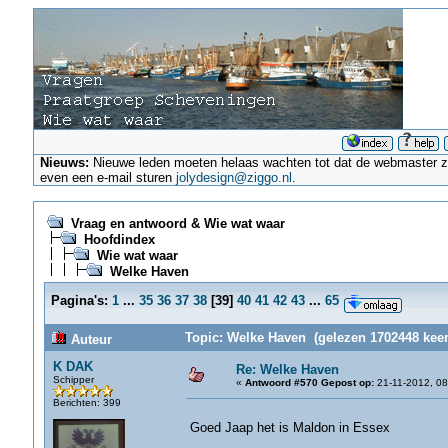
Nieuws:
Nieuwe leden moeten helaas wachten tot dat de webmaster ze a
even een e-mail sturen
jolydesign@ziggo.nl
.
Vraag en antwoord & Wie wat waar
Hoofdindex
Wie wat waar
Welke Haven
Pagina's:
1
...
35
36
37
38
[
39
]
40
41
42
43
...
65
Topic: Welke Haven (gelezen 1702448 keer
Auteur
K DAK
Re: Welke Haven
Schipper
«
Antwoord #570 Gepost op:
21-11-2012, 08
Berichten: 399
Goed Jaap het is Maldon in Essex