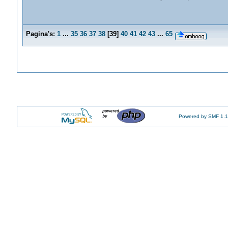
Pagina's:
1
...
35
36
37
38
[
39
]
40
41
42
43
...
65
Powered by SMF 1.1