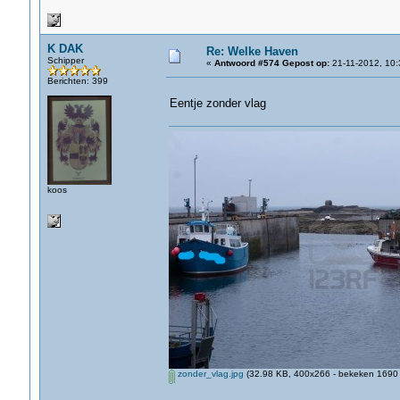
K DAK
Re: Welke Haven
Schipper
«
Antwoord #574 Gepost op:
21-11-2012, 10:
Berichten: 399
Eentje zonder vlag
koos
zonder_vlag.jpg
(32.98 KB, 400x266 - bekeken 1690 