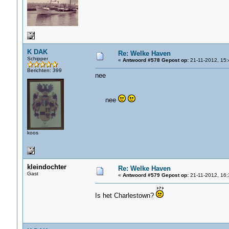
K DAK
Re: Welke Haven
Schipper
«
Antwoord #578 Gepost op:
21-11-2012, 15:
Berichten: 399
nee
nee
koos
kleindochter
Re: Welke Haven
Gast
«
Antwoord #579 Gepost op:
21-11-2012, 16:
Is het Charlestown?