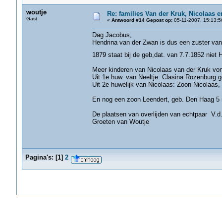
woutje
Re: families Van der Kruk, Nicolaas 
Gast
«
Antwoord #14 Gepost op:
05-11-2007, 15:13:5
Dag Jacobus,
Hendrina van der Zwan is dus een zuster van 
1879 staat bij de geb,dat. van 7.7.1852 niet
Meer kinderen van Nicolaas van der Kruk vond
Uit 1e huw. van Neeltje: Clasina Rozenburg 
Uit 2e huwelijk van Nicolaas: Zoon Nicolaas
Hij huwt daar 10 jan
En nog een zoon Leendert, geb. Den Haag 5 
De plaatsen van overlijden van echtpaar V.d
Groeten van Woutje
Pagina's:
[
1
]
2