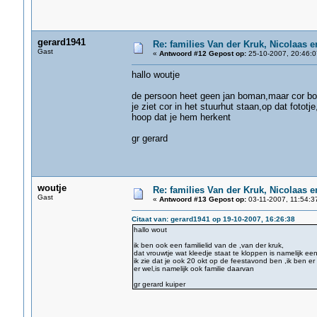
gerard1941
Re: families Van der Kruk, Nicolaas 
Gast
«
Antwoord #12 Gepost op:
25-10-2007, 20:46:0
hallo woutje
de persoon heet geen jan boman,maar cor bos
je ziet cor in het stuurhut staan,op dat fototje
hoop dat je hem herkent
gr gerard
woutje
Re: families Van der Kruk, Nicolaas 
Gast
«
Antwoord #13 Gepost op:
03-11-2007, 11:54:3
Citaat van: gerard1941 op 19-10-2007, 16:26:38
hallo wout
ik ben ook een familielid van de ,van der kruk,
dat vrouwtje wat kleedje staat te kloppen is namelijk e
ik zie dat je ook 20 okt op de feestavond ben ,ik ben e
er wel,is namelijk ook familie daarvan
gr gerard kuiper