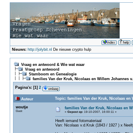
Nieuws:
http://jolybit.nl
De nieuwe crypto hulp
Vraag en antwoord & Wie wat waar
Vraag en antwoord
Stamboom en Genealogie
families Van der Kruk, Nicolaas en Willem Johannes v.
Pagina's:
[
1
]
2
Topic: families Van der Kruk, Nicolaas en
Auteur
woutje
families Van der Kruk, Nicolaas en W
Gast
«
Gepost op:
19-10-2007, 16:00:11 »
Heeft iemand fotomateriaal
Van: Nicolaas v.d.Kruk (1843 / 1927 ) x Neel