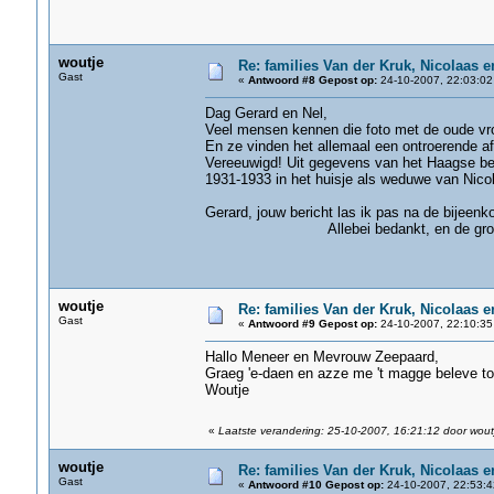
woutje
Re: families Van der Kruk, Nicolaas 
Gast
«
Antwoord #8 Gepost op:
24-10-2007, 22:03:02
Dag Gerard en Nel,
Veel mensen kennen die foto met de oude vro
En ze vinden het allemaal een ontroerende af
Vereeuwigd! Uit gegevens van het Haagse bev
1931-1933 in het huisje als weduwe van Nico
Gerard, jouw bericht las ik pas na de bijeen
Allebei bedankt, en de groeten
woutje
Re: families Van der Kruk, Nicolaas 
Gast
«
Antwoord #9 Gepost op:
24-10-2007, 22:10:35
Hallo Meneer en Mevrouw Zeepaard,
Graeg 'e-daen en azze me 't magge beleve tot
Woutje
«
Laatste verandering: 25-10-2007, 16:21:12 door wout
woutje
Re: families Van der Kruk, Nicolaas 
Gast
«
Antwoord #10 Gepost op:
24-10-2007, 22:53:4