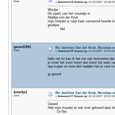
Gast
«
Antwoord #5 Gepost op:
21-10-2007, 22:39:03
Woutje
De naam van het vrouwtje is
Neeltje van der Kruk
mijn moeder is naar haar vernoemd hoorde ik
groetjes
Nel
gerard1941
Re: families Van der Kruk, Nicolaas 
Gast
«
Antwoord #6 Gepost op:
21-10-2007, 22:53:30
hallo nel nu kan ik het me ook herinneren,dat
je moet het even horen dan komt het weer n
opa kuiper en ome dirk hadden het er veel ov
gr gerard
kniertje1
Re: families Van der Kruk, Nicolaas 
Gast
«
Antwoord #7 Gepost op:
22-10-2007, 15:01:56
Gerard
Heb mijn moeder er ook over gehoord daar hi
Gr Nel