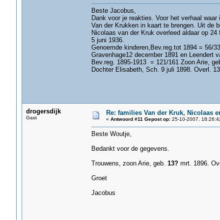
Beste Jacobus,
Dank voor je reakties. Voor het verhaal waar i
Van der Krukken in kaart te brengen. Uit de 
Nicolaas van der Kruk overleed aldaar op 24 
5 juni 1936.
Genoemde kinderen,Bev.reg.tot 1894 = 56/333
Gravenhage12 december 1891 en Leendert v
Bev.reg. 1895-1913 = 121/161 Zoon Arie, geb
Dochter Elisabeth, Sch. 9 juli 1898. Overl. 1
Groeten,
drogersdijk
Re: families Van der Kruk, Nicolaas 
Gast
«
Antwoord #11 Gepost op:
25-10-2007, 18:26:4
Beste Woutje,
Bedankt voor de gegevens.
Trouwens, zoon Arie, geb.
13?
mrt. 1896. Ove
Groet
Jacobus