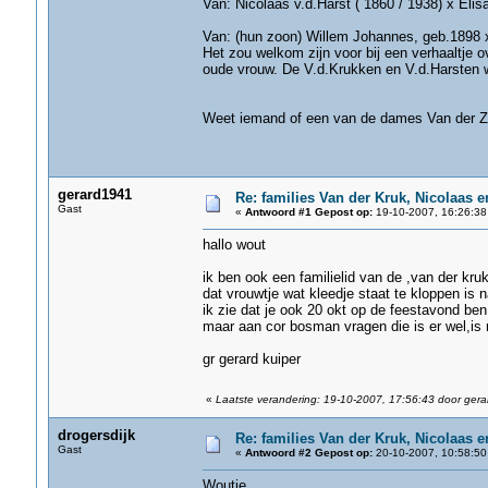
Van: Nicolaas v.d.Harst ( 1860 / 1938) x Eli
Van: (hun zoon) Willem Johannes, geb.1898 x
Het zou welkom zijn voor bij een verhaaltje 
oude vrouw. De V.d.Krukken en V.d.Harsten w
Woutj
Weet iemand of een van de dames Van der 
gerard1941
Re: families Van der Kruk, Nicolaas 
Gast
«
Antwoord #1 Gepost op:
19-10-2007, 16:26:38
hallo wout
ik ben ook een familielid van de ,van der kruk
dat vrouwtje wat kleedje staat te kloppen is
ik zie dat je ook 20 okt op de feestavond ben
maar aan cor bosman vragen die is er wel,is 
gr gerard kuiper
«
Laatste verandering: 19-10-2007, 17:56:43 door ger
drogersdijk
Re: families Van der Kruk, Nicolaas 
Gast
«
Antwoord #2 Gepost op:
20-10-2007, 10:58:50
Woutje,