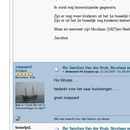
Ik vond nog bovenstaande gegevens.
Zijn er nog meer kinderen uit het 1e huwelijk
Zijn er uit het 2e huwelijk nog kinderen beke
Waar en wanneer zijn Nicolaas (1927)en Neelt
Jacobus
zeepaard
Re: families Van der Kruk, Nicolaas 
Schipper
«
Antwoord #4 Gepost op:
21-10-2007, 01:39:39
Berichten: 534
Hoi Woutje.....
bedankt voor het naar huisbrengen.......
groet zeepaard
Wat is 't toch fijn om 'n
Scheveninger te zijn!!!
Wie wat waar,ik hou mijn kiezen op elkaar
kniertje1
Re: families Van der Kruk, Nicolaas 