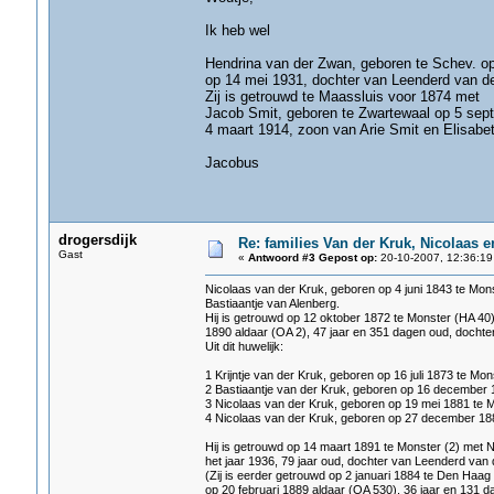
Ik heb wel
Hendrina van der Zwan, geboren te Schev. op 
op 14 mei 1931, dochter van Leenderd van de
Zij is getrouwd te Maassluis voor 1874 met
Jacob Smit, geboren te Zwartewaal op 5 sep
4 maart 1914, zoon van Arie Smit en Elisabe
Jacobus
drogersdijk
Re: families Van der Kruk, Nicolaas 
Gast
«
Antwoord #3 Gepost op:
20-10-2007, 12:36:19
Nicolaas van der Kruk, geboren op 4 juni 1843 te Mons
Bastiaantje van Alenberg.
Hij is getrouwd op 12 oktober 1872 te Monster (HA 40)
1890 aldaar (OA 2), 47 jaar en 351 dagen oud, dochter 
Uit dit huwelijk:
1 Krijntje van der Kruk, geboren op 16 juli 1873 te Mon
2 Bastiaantje van der Kruk, geboren op 16 december 
3 Nicolaas van der Kruk, geboren op 19 mei 1881 te 
4 Nicolaas van der Kruk, geboren op 27 december 188
Hij is getrouwd op 14 maart 1891 te Monster (2) met 
het jaar 1936, 79 jaar oud, dochter van Leenderd van 
(Zij is eerder getrouwd op 2 januari 1884 te Den Haa
op 20 februari 1889 aldaar (OA 530), 36 jaar en 131 