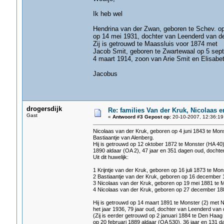
Ik heb wel
Hendrina van der Zwan, geboren te Schev. op 
op 14 mei 1931, dochter van Leenderd van de
Zij is getrouwd te Maassluis voor 1874 met
Jacob Smit, geboren te Zwartewaal op 5 sep
4 maart 1914, zoon van Arie Smit en Elisabe
Jacobus
drogersdijk
Re: families Van der Kruk, Nicolaas 
Gast
«
Antwoord #3 Gepost op:
20-10-2007, 12:36:19
Nicolaas van der Kruk, geboren op 4 juni 1843 te Mons
Bastiaantje van Alenberg.
Hij is getrouwd op 12 oktober 1872 te Monster (HA 40)
1890 aldaar (OA 2), 47 jaar en 351 dagen oud, dochter 
Uit dit huwelijk:
1 Krijntje van der Kruk, geboren op 16 juli 1873 te Mon
2 Bastiaantje van der Kruk, geboren op 16 december 
3 Nicolaas van der Kruk, geboren op 19 mei 1881 te 
4 Nicolaas van der Kruk, geboren op 27 december 188
Hij is getrouwd op 14 maart 1891 te Monster (2) met 
het jaar 1936, 79 jaar oud, dochter van Leenderd van 
(Zij is eerder getrouwd op 2 januari 1884 te Den Haa
op 20 februari 1889 aldaar (OA 530), 36 jaar en 131 