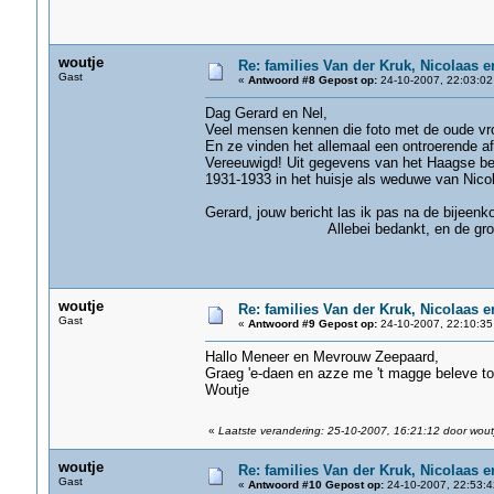
woutje
Re: families Van der Kruk, Nicolaas 
Gast
«
Antwoord #8 Gepost op:
24-10-2007, 22:03:02
Dag Gerard en Nel,
Veel mensen kennen die foto met de oude vro
En ze vinden het allemaal een ontroerende af
Vereeuwigd! Uit gegevens van het Haagse bev
1931-1933 in het huisje als weduwe van Nico
Gerard, jouw bericht las ik pas na de bijeen
Allebei bedankt, en de groeten
woutje
Re: families Van der Kruk, Nicolaas 
Gast
«
Antwoord #9 Gepost op:
24-10-2007, 22:10:35
Hallo Meneer en Mevrouw Zeepaard,
Graeg 'e-daen en azze me 't magge beleve tot
Woutje
«
Laatste verandering: 25-10-2007, 16:21:12 door wout
woutje
Re: families Van der Kruk, Nicolaas 
Gast
«
Antwoord #10 Gepost op:
24-10-2007, 22:53:4