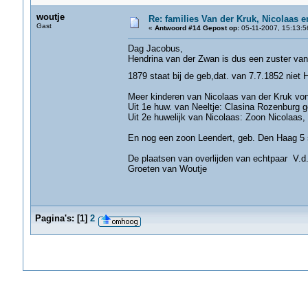
woutje
Re: families Van der Kruk, Nicolaas 
Gast
«
Antwoord #14 Gepost op:
05-11-2007, 15:13:5
Dag Jacobus,
Hendrina van der Zwan is dus een zuster van 
1879 staat bij de geb,dat. van 7.7.1852 niet
Meer kinderen van Nicolaas van der Kruk vond
Uit 1e huw. van Neeltje: Clasina Rozenburg 
Uit 2e huwelijk van Nicolaas: Zoon Nicolaas
Hij huwt daar 10 jan
En nog een zoon Leendert, geb. Den Haag 5 
De plaatsen van overlijden van echtpaar V.d
Groeten van Woutje
Pagina's:
[
1
]
2