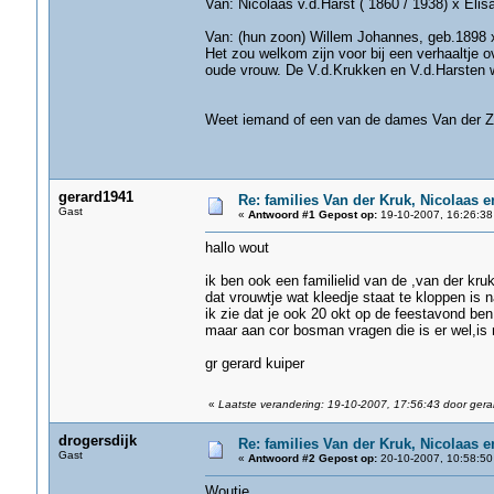
Van: Nicolaas v.d.Harst ( 1860 / 1938) x Eli
Van: (hun zoon) Willem Johannes, geb.1898 x
Het zou welkom zijn voor bij een verhaaltje 
oude vrouw. De V.d.Krukken en V.d.Harsten w
Woutj
Weet iemand of een van de dames Van der 
gerard1941
Re: families Van der Kruk, Nicolaas 
Gast
«
Antwoord #1 Gepost op:
19-10-2007, 16:26:38
hallo wout
ik ben ook een familielid van de ,van der kruk
dat vrouwtje wat kleedje staat te kloppen is
ik zie dat je ook 20 okt op de feestavond ben
maar aan cor bosman vragen die is er wel,is 
gr gerard kuiper
«
Laatste verandering: 19-10-2007, 17:56:43 door ger
drogersdijk
Re: families Van der Kruk, Nicolaas 
Gast
«
Antwoord #2 Gepost op:
20-10-2007, 10:58:50
Woutje,