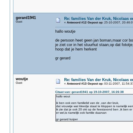
gerard1941
Re: families Van der Kruk, Nicolaas 
Gast
«
Antwoord #12 Gepost op:
25-10-2007, 20:46:0
hallo woutje
de persoon heet geen jan boman,maar cor bos
je ziet cor in het stuurhut staan,op dat fototje
hoop dat je hem herkent
gr gerard
woutje
Re: families Van der Kruk, Nicolaas 
Gast
«
Antwoord #13 Gepost op:
03-11-2007, 11:54:3
Citaat van: gerard1941 op 19-10-2007, 16:26:38
hallo wout
ik ben ook een familielid van de ,van der kruk,
dat vrouwtje wat kleedje staat te kloppen is namelijk e
ik zie dat je ook 20 okt op de feestavond ben ,ik ben e
er wel,is namelijk ook familie daarvan
gr gerard kuiper