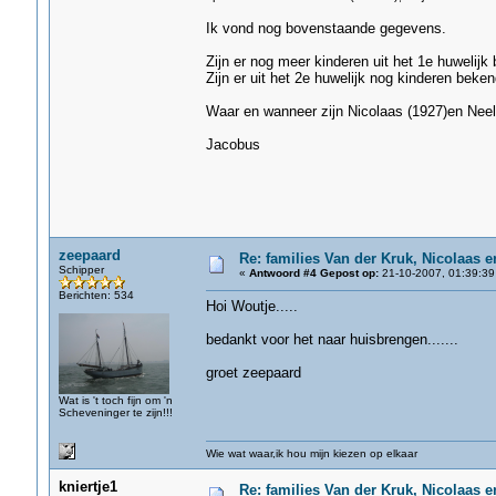
Ik vond nog bovenstaande gegevens.
Zijn er nog meer kinderen uit het 1e huwelijk
Zijn er uit het 2e huwelijk nog kinderen beke
Waar en wanneer zijn Nicolaas (1927)en Neelt
Jacobus
zeepaard
Re: families Van der Kruk, Nicolaas 
Schipper
«
Antwoord #4 Gepost op:
21-10-2007, 01:39:39
Berichten: 534
Hoi Woutje.....
bedankt voor het naar huisbrengen.......
groet zeepaard
Wat is 't toch fijn om 'n
Scheveninger te zijn!!!
Wie wat waar,ik hou mijn kiezen op elkaar
kniertje1
Re: families Van der Kruk, Nicolaas 