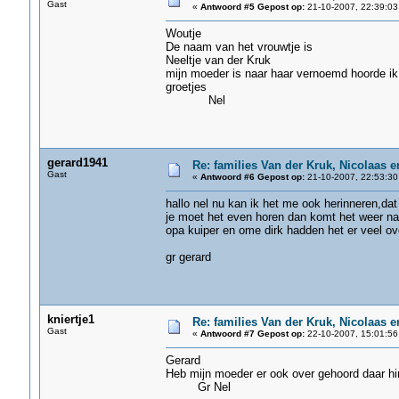
Gast
«
Antwoord #5 Gepost op:
21-10-2007, 22:39:03
Woutje
De naam van het vrouwtje is
Neeltje van der Kruk
mijn moeder is naar haar vernoemd hoorde ik
groetjes
Nel
gerard1941
Re: families Van der Kruk, Nicolaas 
Gast
«
Antwoord #6 Gepost op:
21-10-2007, 22:53:30
hallo nel nu kan ik het me ook herinneren,dat
je moet het even horen dan komt het weer n
opa kuiper en ome dirk hadden het er veel ov
gr gerard
kniertje1
Re: families Van der Kruk, Nicolaas 
Gast
«
Antwoord #7 Gepost op:
22-10-2007, 15:01:56
Gerard
Heb mijn moeder er ook over gehoord daar hi
Gr Nel