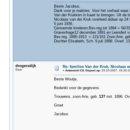
Beste Jacobus,
Dank voor je reakties. Voor het verhaal waar i
Van der Krukken in kaart te brengen. Uit de 
Nicolaas van der Kruk overleed aldaar op 24 
5 juni 1936.
Genoemde kinderen,Bev.reg.tot 1894 = 56/333
Gravenhage12 december 1891 en Leendert v
Bev.reg. 1895-1913 = 121/161 Zoon Arie, geb
Dochter Elisabeth, Sch. 9 juli 1898. Overl. 1
Groeten,
drogersdijk
Re: families Van der Kruk, Nicolaas 
Gast
«
Antwoord #11 Gepost op:
25-10-2007, 18:26:4
Beste Woutje,
Bedankt voor de gegevens.
Trouwens, zoon Arie, geb.
13?
mrt. 1896. Ove
Groet
Jacobus