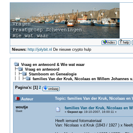
Nieuws:
http://jolybit.nl
De nieuwe crypto hulp
Vraag en antwoord & Wie wat waar
Vraag en antwoord
Stamboom en Genealogie
families Van der Kruk, Nicolaas en Willem Johannes v.
Pagina's:
[
1
]
2
Topic: families Van der Kruk, Nicolaas en
Auteur
woutje
families Van der Kruk, Nicolaas en W
Gast
«
Gepost op:
19-10-2007, 16:00:11 »
Heeft iemand fotomateriaal
Van: Nicolaas v.d.Kruk (1843 / 1927 ) x Neel