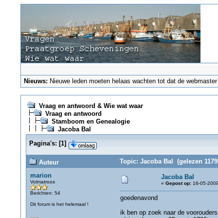
Nieuws:
Nieuwe leden moeten helaas wachten tot dat de webmaster ze
Vraag en antwoord & Wie wat waar
Vraag en antwoord
Stamboom en Genealogie
Jacoba Bal
Pagina's:
[
1
]
Topic: Jacoba Bal (gelezen 1179
Auteur
marion
Jacoba Bal
Volmatroos
«
Gepost op:
16-05-2009
Berichten: 54
goedenavond
Dit forum is het helemaal !
ik ben op zoek naar de voorouder