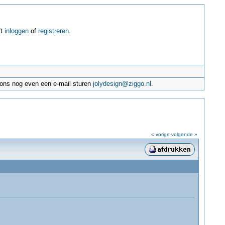
ft
inloggen
of
registreren
.
e ons nog even een e-mail sturen
jolydesign@ziggo.nl
.
« vorige
volgende »