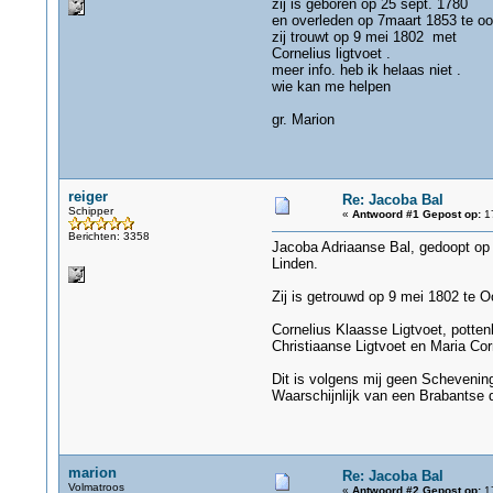
zij is geboren op 25 sept. 1780
en overleden op 7maart 1853 te oo
zij trouwt op 9 mei 1802 met
Cornelius ligtvoet .
meer info. heb ik helaas niet .
wie kan me helpen
gr. Marion
reiger
Re: Jacoba Bal
Schipper
«
Antwoord #1 Gepost op:
17
Berichten: 3358
Jacoba Adriaanse Bal, gedoopt op 
Linden.
Zij is getrouwd op 9 mei 1802 te 
Cornelius Klaasse Ligtvoet, potte
Christiaanse Ligtvoet en Maria Cor
Dit is volgens mij geen Scheveni
Waarschijnlijk van een Brabantse 
marion
Re: Jacoba Bal
Volmatroos
«
Antwoord #2 Gepost op:
17