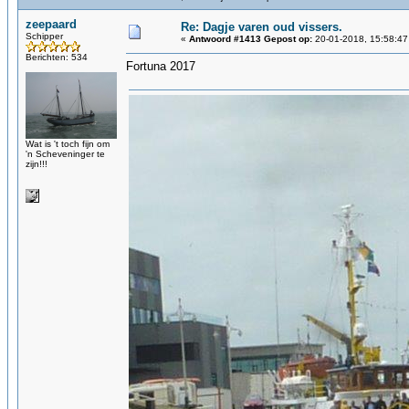
zeepaard
Re: Dagje varen oud vissers.
Schipper
«
Antwoord #1413 Gepost op:
20-01-2018, 15:58:47
Berichten: 534
Fortuna 2017
Wat is 't toch fijn om
'n Scheveninger te
zijn!!!