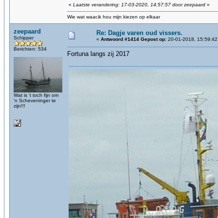
«
Laatste verandering: 17-03-2020, 14:57:57 door zeepaard
»
Wie wat waar,ik hou mijn kiezen op elkaar
zeepaard
Re: Dagje varen oud vissers.
Schipper
«
Antwoord #1414 Gepost op:
20-01-2018, 15:59:42
Berichten: 534
Fortuna langs zij 2017
Wat is 't toch fijn om
'n Scheveninger te
zijn!!!