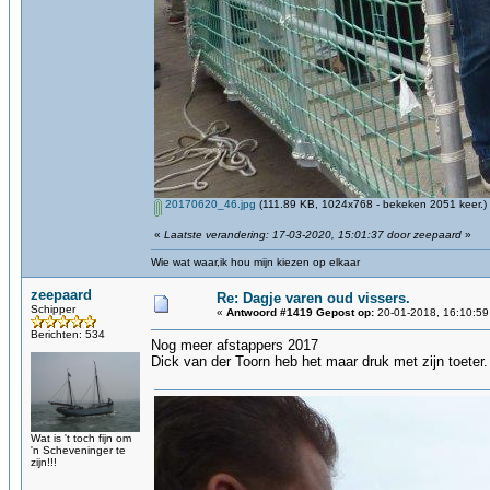
20170620_46.jpg
(111.89 KB, 1024x768 - bekeken 2051 keer.)
«
Laatste verandering: 17-03-2020, 15:01:37 door zeepaard
»
Wie wat waar,ik hou mijn kiezen op elkaar
zeepaard
Re: Dagje varen oud vissers.
Schipper
«
Antwoord #1419 Gepost op:
20-01-2018, 16:10:59
Berichten: 534
Nog meer afstappers 2017
Dick van der Toorn heb het maar druk met zijn toeter.
Wat is 't toch fijn om
'n Scheveninger te
zijn!!!