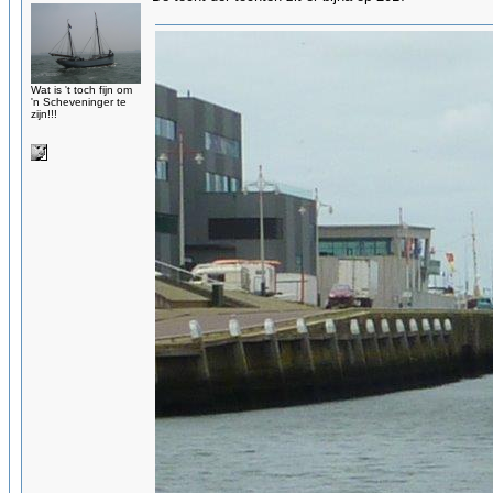
Wat is 't toch fijn om
'n Scheveninger te
zijn!!!