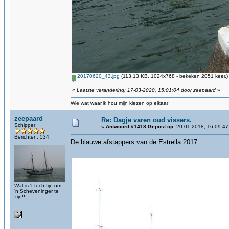
20170620_43.jpg
(113.13 KB, 1024x768 - bekeken 2051 keer.)
«
Laatste verandering: 17-03-2020, 15:01:04 door zeepaard
»
Wie wat waar,ik hou mijn kiezen op elkaar
zeepaard
Re: Dagje varen oud vissers.
Schipper
«
Antwoord #1418 Gepost op:
20-01-2018, 16:09:47
Berichten: 534
De blauwe afstappers van de Estrella 2017
Wat is 't toch fijn om
'n Scheveninger te
zijn!!!